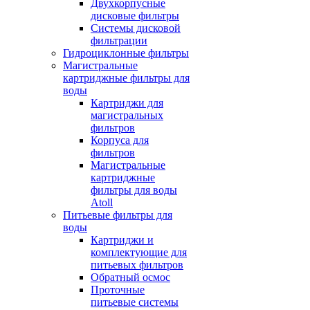
Двухкорпусные
дисковые фильтры
Системы дисковой
фильтрации
Гидроциклонные фильтры
Магистральные
картриджные фильтры для
воды
Картриджи для
магистральных
фильтров
Корпуса для
фильтров
Магистральные
картриджные
фильтры для воды
Atoll
Питьевые фильтры для
воды
Картриджи и
комплектующие для
питьевых фильтров
Обратный осмос
Проточные
питьевые системы