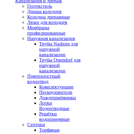
Канализация и дренаж
Геотекстиль
Днища колодцев
Колодцы дренажные
Люки для колодцев
Мембраны
профилированные
Наружная канализация
Трубы Nashorn для
наружной
канализации
Трубы Ostendorf для
наружной
канализации
Поверхностный
водоотвод
Комплектующие
Пескоуловители
Дождеприёмники
Лотки
Водоотводные
Решётки
водоприемные
Септики
Торфяные