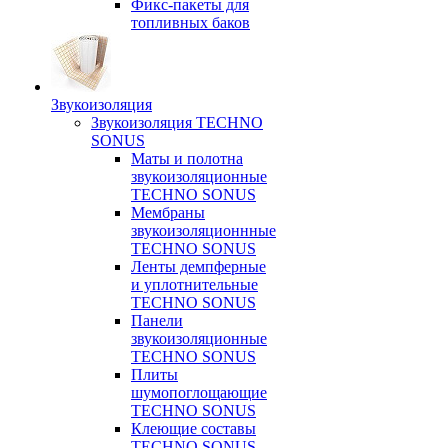
Фикс-пакеты для
топливных баков
Звукоизоляция
Звукоизоляция TECHNO
SONUS
Маты и полотна
звукоизоляционные
TECHNO SONUS
Мембраны
звукоизоляционнные
TECHNO SONUS
Ленты демпферные
и уплотнительные
TECHNO SONUS
Панели
звукоизоляционные
TECHNO SONUS
Плиты
шумопоглощающие
TECHNO SONUS
Клеющие составы
TECHNO SONUS