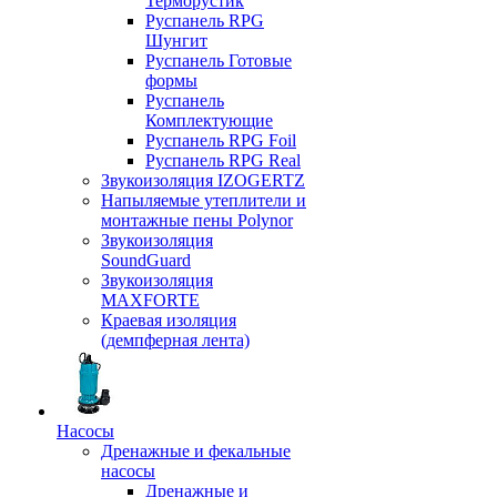
Терморустик
Руспанель RPG
Шунгит
Руспанель Готовые
формы
Руспанель
Комплектующие
Руспанель RPG Foil
Руспанель RPG Real
Звукоизоляция IZOGERTZ
Напыляемые утеплители и
монтажные пены Polynor
Звукоизоляция
SoundGuard
Звукоизоляция
MAXFORTE
Краевая изоляция
(демпферная лента)
Насосы
Дренажные и фекальные
насосы
Дренажные и