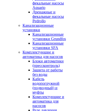
фекальные насосы
Aquario
Дренажные и
фекальные насосы
Pedrollo
Канализационные
установки
Канализационные
установки Grundfos
Канализационные
установки SFA
Комплектующие и
автоматика для насосов
Блоки автоматики
(прессконтроль)
Защита от работы
без воды
Кабель
водопогружной
(подводный) и
муфты
Комплектующие и
автоматика для
насосов
Реле давления