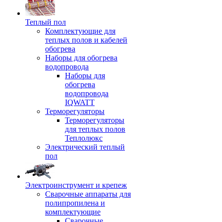
Теплый пол
Комплектующие для
теплых полов и кабелей
обогрева
Наборы для обогрева
водопровода
Наборы для
обогрева
водопровода
IQWATT
Терморегуляторы
Терморегуляторы
для теплых полов
Теплолюкс
Электрический теплый
пол
Электроинструмент и крепеж
Сварочные аппараты для
полипропилена и
комплектующие
Сварочные