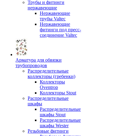
Трубы и фитинги
нержавеющие
Нержавеющие
трубы Valtec
Нержавеющие
фитинги под пресс-
соединение Valtec
Арматура для обвязки
трубопроводов
Распределительные
коллекторы (гребенки)
Коллекторы
Oventrop
Коллекторы Stout
Распределительные
шкафы
Распределительные
шкафы Stout
Распределительные
шкафы Wester
Резьбовые фитинги