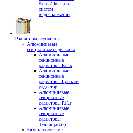
баки Zilmet для
систем
водоснабжения
Радиаторы отопления
Алюминиевые
секционные радиаторы
Алюминиевые
секционные
радиаторы Bilux
Алюминиевые
секционные
радиаторы Русский
радиатор
Алюминиевые
секционные
радиаторы Rifar
Алюминиевые
секционные
радиаторы
Теплоприбор
Биметаллические