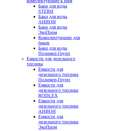
комплектующие к ним
Баки для воды
STERH
Баки для воды
АНИОН
Баки для воды
ЭкоПром
Комплектующие для
баков
Баки для воды
Полимер-Групп
Емкости для дизельного
топлива
Емкости для
дизельного топлива
Полимер-Групп
Емкости для
дизельного топлива
RODLEX
Емкости для
дизельного топлива
АНИОН
Емкости для
дизельного топлива
ЭкоПром