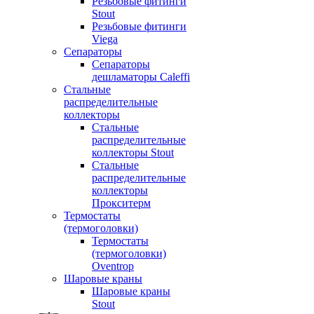
Резьбовые фитинги
Stout
Резьбовые фитинги
Viega
Сепараторы
Сепараторы
дешламаторы Caleffi
Стальные
распределительные
коллекторы
Стальные
распределительные
коллекторы Stout
Стальные
распределительные
коллекторы
Прокситерм
Термостаты
(термоголовки)
Термостаты
(термоголовки)
Oventrop
Шаровые краны
Шаровые краны
Stout