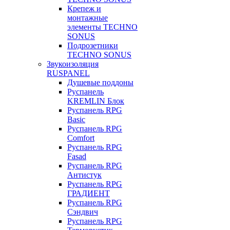
Крепеж и
монтажные
элементы TECHNO
SONUS
Подрозетники
TECHNO SONUS
Звукоизоляция
RUSPANEL
Душевые поддоны
Руспанель
KREMLIN Блок
Руспанель RPG
Basic
Руспанель RPG
Comfort
Руспанель RPG
Fasad
Руспанель RPG
Антистук
Руспанель RPG
ГРАДИЕНТ
Руспанель RPG
Сэндвич
Руспанель RPG