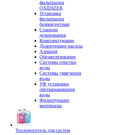
фильтрации
OXIDIZER
Установки
фильтрации
безреагентные
Станции
дозирования
Комплектующие
Дозирующие насосы
Аэрация
Обезжелезивание
Системы очистки
воды
Системы умягчения
воды
УФ установки
обеззараживания
воды
Фильтрующие
материалы
Теплоноситель для систем