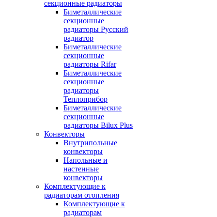
секционные радиаторы
Биметаллические
секционные
радиаторы Русский
радиатор
Биметаллические
секционные
радиаторы Rifar
Биметаллические
секционные
радиаторы
Теплоприбор
Биметаллические
секционные
радиаторы Bilux Plus
Конвекторы
Внутрипольные
конвекторы
Напольные и
настенные
конвекторы
Комплектующие к
радиаторам отопления
Комплектующие к
радиаторам