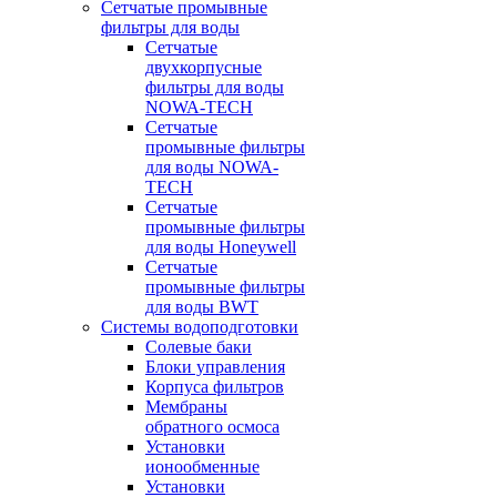
Сетчатые промывные
фильтры для воды
Сетчатые
двухкорпусные
фильтры для воды
NOWA-TECH
Сетчатые
промывные фильтры
для воды NOWA-
TECH
Сетчатые
промывные фильтры
для воды Honeywell
Сетчатые
промывные фильтры
для воды BWT
Системы водоподготовки
Солевые баки
Блоки управления
Корпуса фильтров
Мембраны
обратного осмоса
Установки
ионообменные
Установки