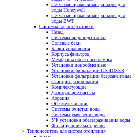
Сетчатые промывные фильтры для
воды Honeywell
Сетчатые промывные фильтры для
воды BWT
Системы водоподготовки
Назад
Системы водоподготовки
Солевые баки
Блоки управления
Корпуса фильтров
Мембраны обратного осмоса
Установки ионообменные
Установки фильтрации OXIDIZER
Установки фильтрации безреагентные
Станции дозирования
Комплектующие
Дозирующие насосы
Аэрация
Обезжелезивание
Системы очистки воды
Системы умягчения воды
УФ установки обеззараживания воды
Фильтрующие материалы
Теплоноситель для систем отопления
Назад