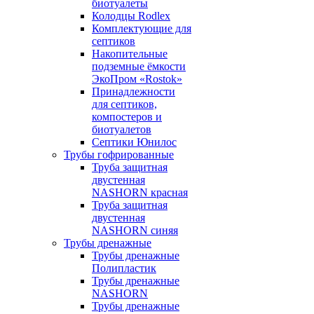
биотуалеты
Колодцы Rodlex
Комплектующие для
септиков
Накопительные
подземные ёмкости
ЭкоПром «Rostok»
Принадлежности
для септиков,
компостеров и
биотуалетов
Септики Юнилос
Трубы гофрированные
Труба защитная
двустенная
NASHORN красная
Труба защитная
двустенная
NASHORN синяя
Трубы дренажные
Трубы дренажные
Полипластик
Трубы дренажные
NASHORN
Трубы дренажные