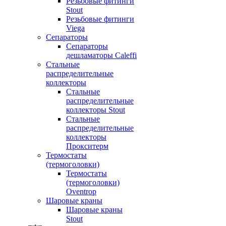
Резьбовые фитинги
Stout
Резьбовые фитинги
Viega
Сепараторы
Сепараторы
дешламаторы Caleffi
Стальные
распределительные
коллекторы
Стальные
распределительные
коллекторы Stout
Стальные
распределительные
коллекторы
Прокситерм
Термостаты
(термоголовки)
Термостаты
(термоголовки)
Oventrop
Шаровые краны
Шаровые краны
Stout