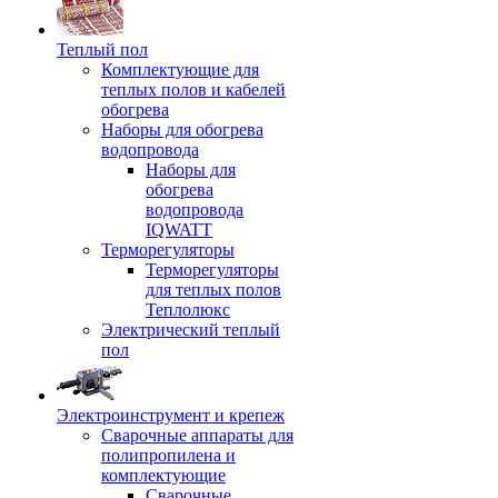
Теплый пол
Комплектующие для
теплых полов и кабелей
обогрева
Наборы для обогрева
водопровода
Наборы для
обогрева
водопровода
IQWATT
Терморегуляторы
Терморегуляторы
для теплых полов
Теплолюкс
Электрический теплый
пол
Электроинструмент и крепеж
Сварочные аппараты для
полипропилена и
комплектующие
Сварочные