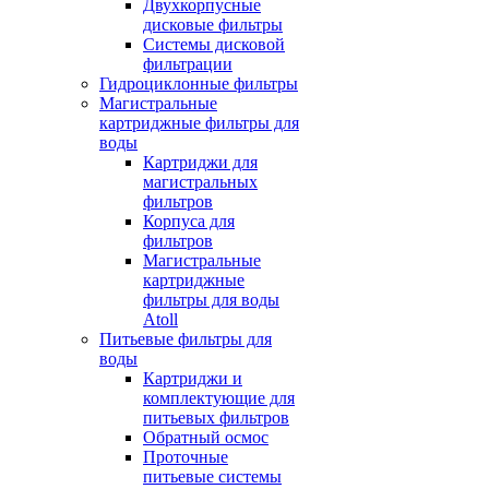
Двухкорпусные
дисковые фильтры
Системы дисковой
фильтрации
Гидроциклонные фильтры
Магистральные
картриджные фильтры для
воды
Картриджи для
магистральных
фильтров
Корпуса для
фильтров
Магистральные
картриджные
фильтры для воды
Atoll
Питьевые фильтры для
воды
Картриджи и
комплектующие для
питьевых фильтров
Обратный осмос
Проточные
питьевые системы