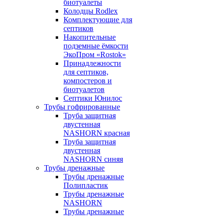
биотуалеты
Колодцы Rodlex
Комплектующие для
септиков
Накопительные
подземные ёмкости
ЭкоПром «Rostok»
Принадлежности
для септиков,
компостеров и
биотуалетов
Септики Юнилос
Трубы гофрированные
Труба защитная
двустенная
NASHORN красная
Труба защитная
двустенная
NASHORN синяя
Трубы дренажные
Трубы дренажные
Полипластик
Трубы дренажные
NASHORN
Трубы дренажные