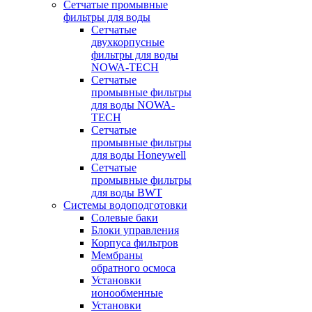
Сетчатые промывные
фильтры для воды
Сетчатые
двухкорпусные
фильтры для воды
NOWA-TECH
Сетчатые
промывные фильтры
для воды NOWA-
TECH
Сетчатые
промывные фильтры
для воды Honeywell
Сетчатые
промывные фильтры
для воды BWT
Системы водоподготовки
Солевые баки
Блоки управления
Корпуса фильтров
Мембраны
обратного осмоса
Установки
ионообменные
Установки