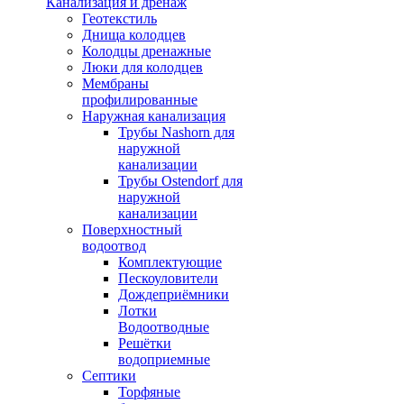
Канализация и дренаж
Геотекстиль
Днища колодцев
Колодцы дренажные
Люки для колодцев
Мембраны
профилированные
Наружная канализация
Трубы Nashorn для
наружной
канализации
Трубы Ostendorf для
наружной
канализации
Поверхностный
водоотвод
Комплектующие
Пескоуловители
Дождеприёмники
Лотки
Водоотводные
Решётки
водоприемные
Септики
Торфяные