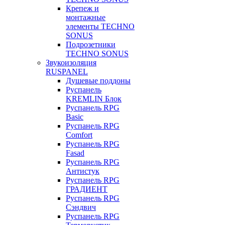
Крепеж и
монтажные
элементы TECHNO
SONUS
Подрозетники
TECHNO SONUS
Звукоизоляция
RUSPANEL
Душевые поддоны
Руспанель
KREMLIN Блок
Руспанель RPG
Basic
Руспанель RPG
Comfort
Руспанель RPG
Fasad
Руспанель RPG
Антистук
Руспанель RPG
ГРАДИЕНТ
Руспанель RPG
Сэндвич
Руспанель RPG