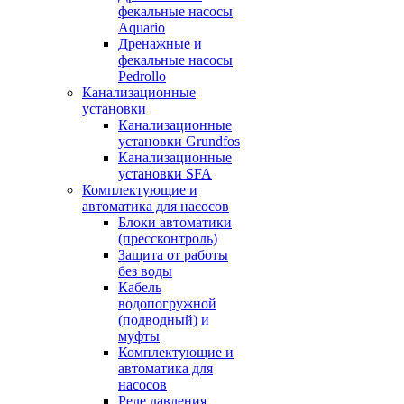
фекальные насосы
Aquario
Дренажные и
фекальные насосы
Pedrollo
Канализационные
установки
Канализационные
установки Grundfos
Канализационные
установки SFA
Комплектующие и
автоматика для насосов
Блоки автоматики
(прессконтроль)
Защита от работы
без воды
Кабель
водопогружной
(подводный) и
муфты
Комплектующие и
автоматика для
насосов
Реле давления