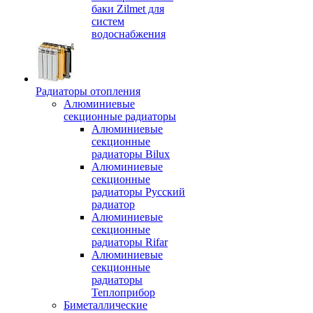
баки Zilmet для
систем
водоснабжения
Радиаторы отопления
Алюминиевые
секционные радиаторы
Алюминиевые
секционные
радиаторы Bilux
Алюминиевые
секционные
радиаторы Русский
радиатор
Алюминиевые
секционные
радиаторы Rifar
Алюминиевые
секционные
радиаторы
Теплоприбор
Биметаллические