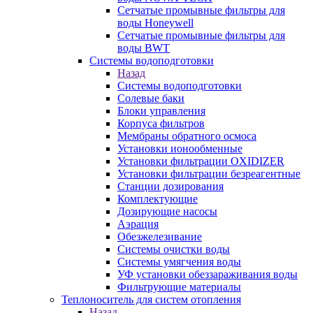
Сетчатые промывные фильтры для
воды Honeywell
Сетчатые промывные фильтры для
воды BWT
Системы водоподготовки
Назад
Системы водоподготовки
Солевые баки
Блоки управления
Корпуса фильтров
Мембраны обратного осмоса
Установки ионообменные
Установки фильтрации OXIDIZER
Установки фильтрации безреагентные
Станции дозирования
Комплектующие
Дозирующие насосы
Аэрация
Обезжелезивание
Системы очистки воды
Системы умягчения воды
УФ установки обеззараживания воды
Фильтрующие материалы
Теплоноситель для систем отопления
Назад