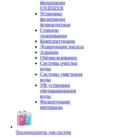
фильтрации
OXIDIZER
Установки
фильтрации
безреагентные
Станции
дозирования
Комплектующие
Дозирующие насосы
Аэрация
Обезжелезивание
Системы очистки
воды
Системы умягчения
воды
УФ установки
обеззараживания
воды
Фильтрующие
материалы
Теплоноситель для систем