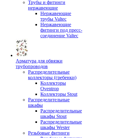
Трубы и фитинги
нержавеющие
Нержавеющие
трубы Valtec
Нержавеющие
фитинги под пресс-
соединение Valtec
Арматура для обвязки
трубопроводов
Распределительные
коллекторы (гребенки)
Коллекторы
Oventrop
Коллекторы Stout
Распределительные
шкафы
Распределительные
шкафы Stout
Распределительные
шкафы Wester
Резьбовые фитинги