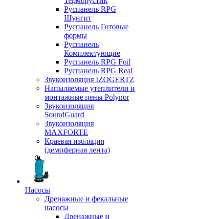
Терморустик
Руспанель RPG
Шунгит
Руспанель Готовые
формы
Руспанель
Комплектующие
Руспанель RPG Foil
Руспанель RPG Real
Звукоизоляция IZOGERTZ
Напыляемые утеплители и
монтажные пены Polynor
Звукоизоляция
SoundGuard
Звукоизоляция
MAXFORTE
Краевая изоляция
(демпферная лента)
Насосы
Дренажные и фекальные
насосы
Дренажные и