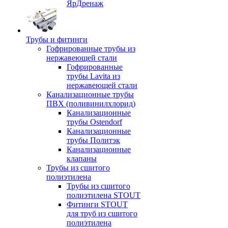
ЯрДренаж
Трубы и фитинги
Гофрированные трубы из
нержавеющей стали
Гофрированные
трубы Lavita из
нержавеющей стали
Канализационные трубы
ПВХ (поливинилхлорид)
Канализационные
трубы Ostendorf
Канализационные
трубы Политэк
Канализационные
клапаны
Трубы из сшитого
полиэтилена
Трубы из сшитого
полиэтилена STOUT
Фитинги STOUT
для труб из сшитого
полиэтилена