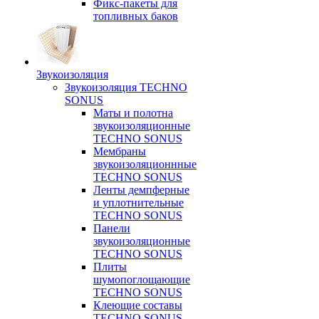
Фикс-пакеты для
топливных баков
Звукоизоляция
Звукоизоляция TECHNO
SONUS
Маты и полотна
звукоизоляционные
TECHNO SONUS
Мембраны
звукоизоляционнные
TECHNO SONUS
Ленты демпферные
и уплотнительные
TECHNO SONUS
Панели
звукоизоляционные
TECHNO SONUS
Плиты
шумопоглощающие
TECHNO SONUS
Клеющие составы
TECHNO SONUS