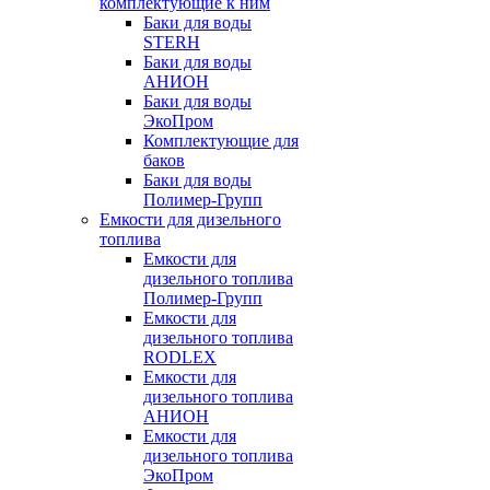
комплектующие к ним
Баки для воды
STERH
Баки для воды
АНИОН
Баки для воды
ЭкоПром
Комплектующие для
баков
Баки для воды
Полимер-Групп
Емкости для дизельного
топлива
Емкости для
дизельного топлива
Полимер-Групп
Емкости для
дизельного топлива
RODLEX
Емкости для
дизельного топлива
АНИОН
Емкости для
дизельного топлива
ЭкоПром