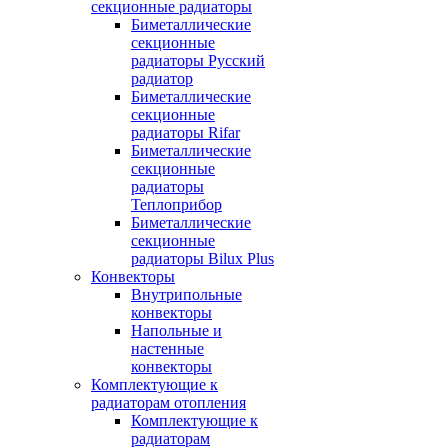
секционные радиаторы
Биметаллические
секционные
радиаторы Русский
радиатор
Биметаллические
секционные
радиаторы Rifar
Биметаллические
секционные
радиаторы
Теплоприбор
Биметаллические
секционные
радиаторы Bilux Plus
Конвекторы
Внутрипольные
конвекторы
Напольные и
настенные
конвекторы
Комплектующие к
радиаторам отопления
Комплектующие к
радиаторам