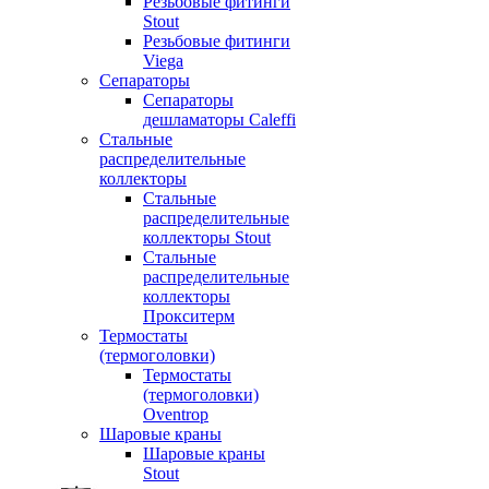
Резьбовые фитинги
Stout
Резьбовые фитинги
Viega
Сепараторы
Сепараторы
дешламаторы Caleffi
Стальные
распределительные
коллекторы
Стальные
распределительные
коллекторы Stout
Стальные
распределительные
коллекторы
Прокситерм
Термостаты
(термоголовки)
Термостаты
(термоголовки)
Oventrop
Шаровые краны
Шаровые краны
Stout