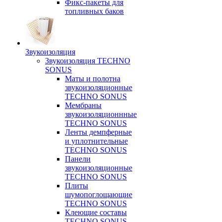
Фикс-пакеты для
топливных баков
Звукоизоляция
Звукоизоляция TECHNO
SONUS
Маты и полотна
звукоизоляционные
TECHNO SONUS
Мембраны
звукоизоляционнные
TECHNO SONUS
Ленты демпферные
и уплотнительные
TECHNO SONUS
Панели
звукоизоляционные
TECHNO SONUS
Плиты
шумопоглощающие
TECHNO SONUS
Клеющие составы
TECHNO SONUS