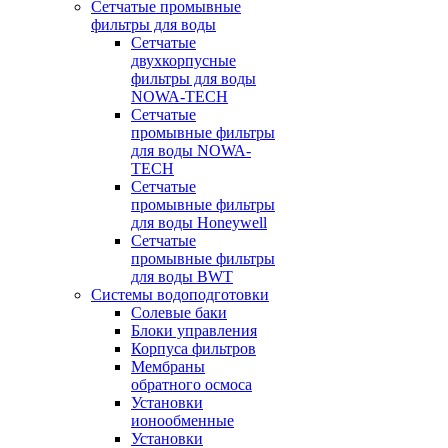
Сетчатые промывные
фильтры для воды
Сетчатые
двухкорпусные
фильтры для воды
NOWA-TECH
Сетчатые
промывные фильтры
для воды NOWA-
TECH
Сетчатые
промывные фильтры
для воды Honeywell
Сетчатые
промывные фильтры
для воды BWT
Системы водоподготовки
Солевые баки
Блоки управления
Корпуса фильтров
Мембраны
обратного осмоса
Установки
ионообменные
Установки