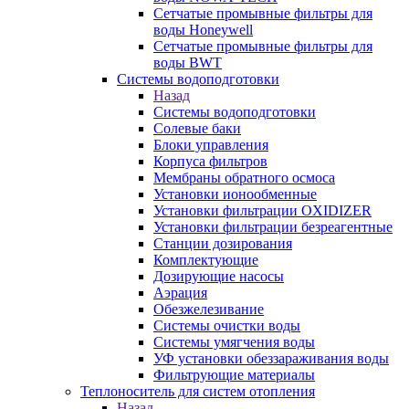
Сетчатые промывные фильтры для
воды Honeywell
Сетчатые промывные фильтры для
воды BWT
Системы водоподготовки
Назад
Системы водоподготовки
Солевые баки
Блоки управления
Корпуса фильтров
Мембраны обратного осмоса
Установки ионообменные
Установки фильтрации OXIDIZER
Установки фильтрации безреагентные
Станции дозирования
Комплектующие
Дозирующие насосы
Аэрация
Обезжелезивание
Системы очистки воды
Системы умягчения воды
УФ установки обеззараживания воды
Фильтрующие материалы
Теплоноситель для систем отопления
Назад