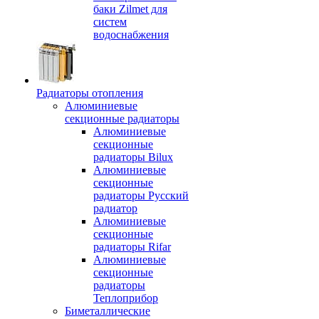
баки Zilmet для
систем
водоснабжения
Радиаторы отопления
Алюминиевые
секционные радиаторы
Алюминиевые
секционные
радиаторы Bilux
Алюминиевые
секционные
радиаторы Русский
радиатор
Алюминиевые
секционные
радиаторы Rifar
Алюминиевые
секционные
радиаторы
Теплоприбор
Биметаллические