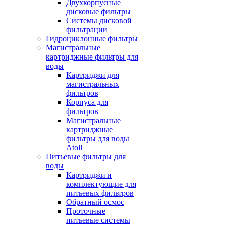
Двухкорпусные
дисковые фильтры
Системы дисковой
фильтрации
Гидроциклонные фильтры
Магистральные
картриджные фильтры для
воды
Картриджи для
магистральных
фильтров
Корпуса для
фильтров
Магистральные
картриджные
фильтры для воды
Atoll
Питьевые фильтры для
воды
Картриджи и
комплектующие для
питьевых фильтров
Обратный осмос
Проточные
питьевые системы