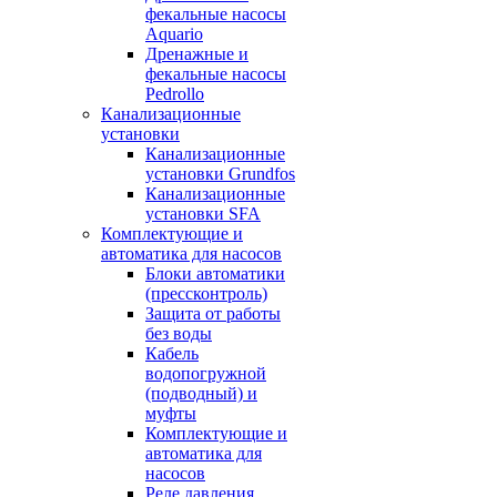
фекальные насосы
Aquario
Дренажные и
фекальные насосы
Pedrollo
Канализационные
установки
Канализационные
установки Grundfos
Канализационные
установки SFA
Комплектующие и
автоматика для насосов
Блоки автоматики
(прессконтроль)
Защита от работы
без воды
Кабель
водопогружной
(подводный) и
муфты
Комплектующие и
автоматика для
насосов
Реле давления