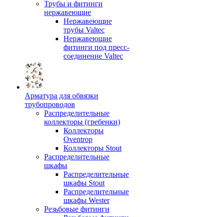
Трубы и фитинги
нержавеющие
Нержавеющие
трубы Valtec
Нержавеющие
фитинги под пресс-
соединение Valtec
Арматура для обвязки
трубопроводов
Распределительные
коллекторы (гребенки)
Коллекторы
Oventrop
Коллекторы Stout
Распределительные
шкафы
Распределительные
шкафы Stout
Распределительные
шкафы Wester
Резьбовые фитинги