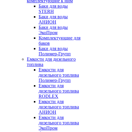
комплектующие к ним
Баки для воды
STERH
Баки для воды
АНИОН
Баки для воды
ЭкоПром
Комплектующие для
баков
Баки для воды
Полимер-Групп
Емкости для дизельного
топлива
Емкости для
дизельного топлива
Полимер-Групп
Емкости для
дизельного топлива
RODLEX
Емкости для
дизельного топлива
АНИОН
Емкости для
дизельного топлива
ЭкоПром