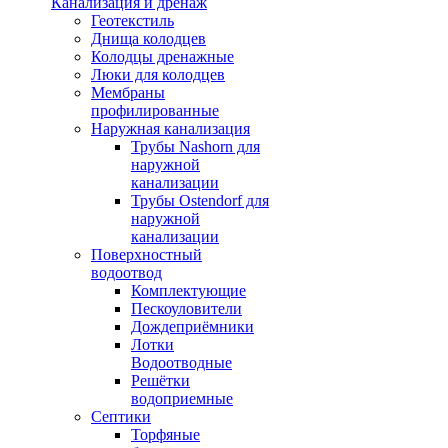
Канализация и дренаж
Геотекстиль
Днища колодцев
Колодцы дренажные
Люки для колодцев
Мембраны
профилированные
Наружная канализация
Трубы Nashorn для
наружной
канализации
Трубы Ostendorf для
наружной
канализации
Поверхностный
водоотвод
Комплектующие
Пескоуловители
Дождеприёмники
Лотки
Водоотводные
Решётки
водоприемные
Септики
Торфяные