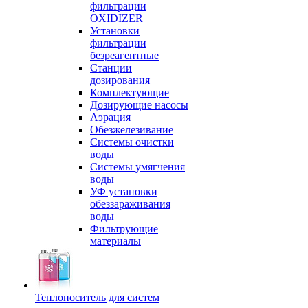
фильтрации
OXIDIZER
Установки
фильтрации
безреагентные
Станции
дозирования
Комплектующие
Дозирующие насосы
Аэрация
Обезжелезивание
Системы очистки
воды
Системы умягчения
воды
УФ установки
обеззараживания
воды
Фильтрующие
материалы
Теплоноситель для систем