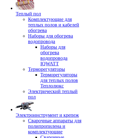
Теплый пол
Комплектующие для
теплых полов и кабелей
обогрева
Наборы для обогрева
водопровода
Наборы для
обогрева
водопровода
IQWATT
Терморегуляторы
Терморегуляторы
для теплых полов
Теплолюкс
Электрический теплый
пол
Электроинструмент и крепеж
Сварочные аппараты для
полипропилена и
комплектующие
Сварочные