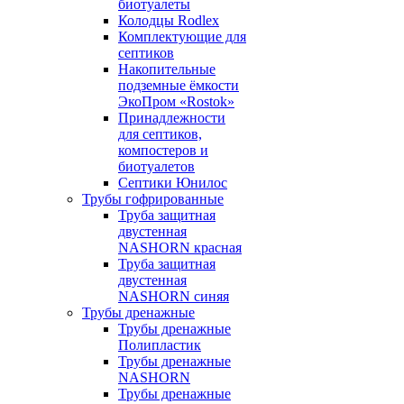
биотуалеты
Колодцы Rodlex
Комплектующие для
септиков
Накопительные
подземные ёмкости
ЭкоПром «Rostok»
Принадлежности
для септиков,
компостеров и
биотуалетов
Септики Юнилос
Трубы гофрированные
Труба защитная
двустенная
NASHORN красная
Труба защитная
двустенная
NASHORN синяя
Трубы дренажные
Трубы дренажные
Полипластик
Трубы дренажные
NASHORN
Трубы дренажные