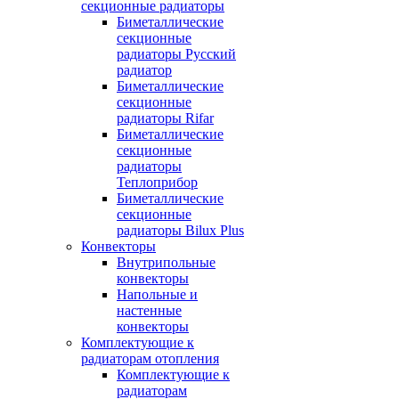
секционные радиаторы
Биметаллические
секционные
радиаторы Русский
радиатор
Биметаллические
секционные
радиаторы Rifar
Биметаллические
секционные
радиаторы
Теплоприбор
Биметаллические
секционные
радиаторы Bilux Plus
Конвекторы
Внутрипольные
конвекторы
Напольные и
настенные
конвекторы
Комплектующие к
радиаторам отопления
Комплектующие к
радиаторам