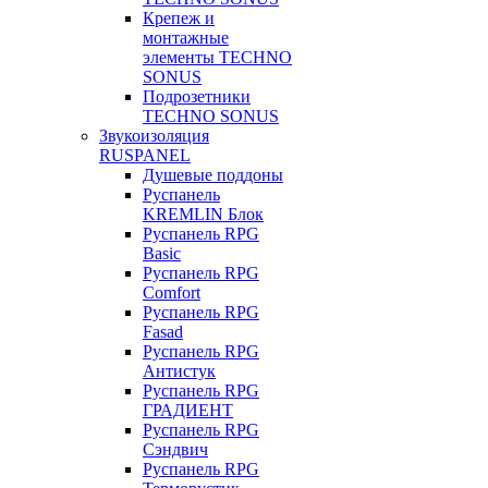
Крепеж и
монтажные
элементы TECHNO
SONUS
Подрозетники
TECHNO SONUS
Звукоизоляция
RUSPANEL
Душевые поддоны
Руспанель
KREMLIN Блок
Руспанель RPG
Basic
Руспанель RPG
Comfort
Руспанель RPG
Fasad
Руспанель RPG
Антистук
Руспанель RPG
ГРАДИЕНТ
Руспанель RPG
Сэндвич
Руспанель RPG