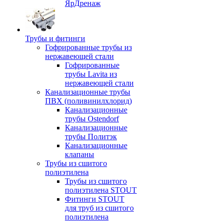
ЯрДренаж
Трубы и фитинги
Гофрированные трубы из
нержавеющей стали
Гофрированные
трубы Lavita из
нержавеющей стали
Канализационные трубы
ПВХ (поливинилхлорид)
Канализационные
трубы Ostendorf
Канализационные
трубы Политэк
Канализационные
клапаны
Трубы из сшитого
полиэтилена
Трубы из сшитого
полиэтилена STOUT
Фитинги STOUT
для труб из сшитого
полиэтилена