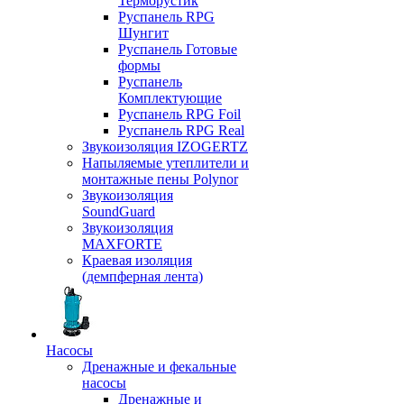
Терморустик
Руспанель RPG
Шунгит
Руспанель Готовые
формы
Руспанель
Комплектующие
Руспанель RPG Foil
Руспанель RPG Real
Звукоизоляция IZOGERTZ
Напыляемые утеплители и
монтажные пены Polynor
Звукоизоляция
SoundGuard
Звукоизоляция
MAXFORTE
Краевая изоляция
(демпферная лента)
Насосы
Дренажные и фекальные
насосы
Дренажные и