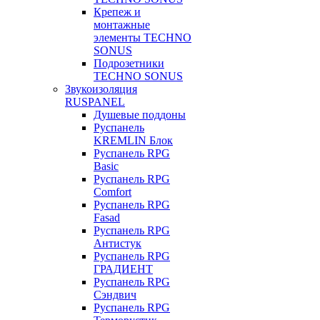
Крепеж и
монтажные
элементы TECHNO
SONUS
Подрозетники
TECHNO SONUS
Звукоизоляция
RUSPANEL
Душевые поддоны
Руспанель
KREMLIN Блок
Руспанель RPG
Basic
Руспанель RPG
Comfort
Руспанель RPG
Fasad
Руспанель RPG
Антистук
Руспанель RPG
ГРАДИЕНТ
Руспанель RPG
Сэндвич
Руспанель RPG