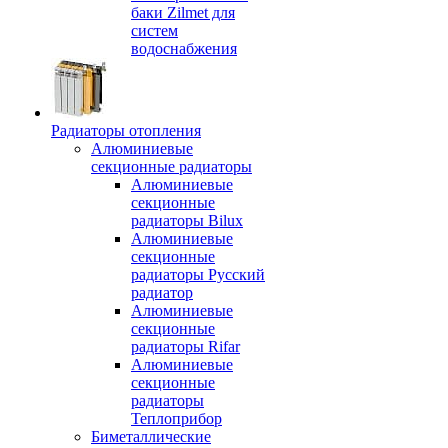
баки Zilmet для
систем
водоснабжения
Радиаторы отопления
Алюминиевые
секционные радиаторы
Алюминиевые
секционные
радиаторы Bilux
Алюминиевые
секционные
радиаторы Русский
радиатор
Алюминиевые
секционные
радиаторы Rifar
Алюминиевые
секционные
радиаторы
Теплоприбор
Биметаллические