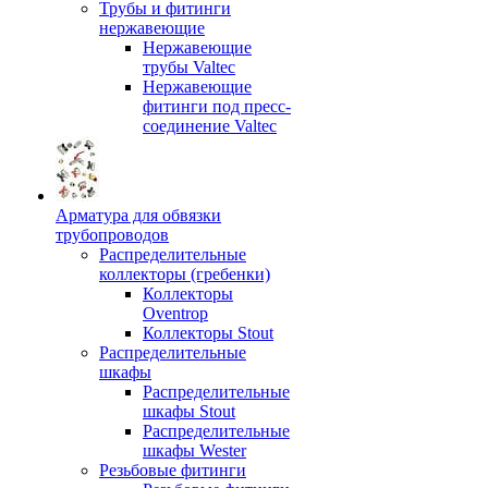
Трубы и фитинги
нержавеющие
Нержавеющие
трубы Valtec
Нержавеющие
фитинги под пресс-
соединение Valtec
Арматура для обвязки
трубопроводов
Распределительные
коллекторы (гребенки)
Коллекторы
Oventrop
Коллекторы Stout
Распределительные
шкафы
Распределительные
шкафы Stout
Распределительные
шкафы Wester
Резьбовые фитинги