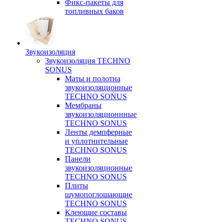
Фикс-пакеты для
топливных баков
Звукоизоляция
Звукоизоляция TECHNO
SONUS
Маты и полотна
звукоизоляционные
TECHNO SONUS
Мембраны
звукоизоляционнные
TECHNO SONUS
Ленты демпферные
и уплотнительные
TECHNO SONUS
Панели
звукоизоляционные
TECHNO SONUS
Плиты
шумопоглощающие
TECHNO SONUS
Клеющие составы
TECHNO SONUS