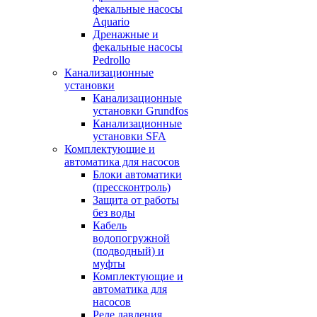
фекальные насосы
Aquario
Дренажные и
фекальные насосы
Pedrollo
Канализационные
установки
Канализационные
установки Grundfos
Канализационные
установки SFA
Комплектующие и
автоматика для насосов
Блоки автоматики
(прессконтроль)
Защита от работы
без воды
Кабель
водопогружной
(подводный) и
муфты
Комплектующие и
автоматика для
насосов
Реле давления