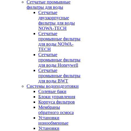
Сетчатые промывные
фильтры для воды
Сетчатые
двухкорпусные
фильтры для воды
NOWA-TECH
Сетчатые
промывные фильтры
для воды NOWA-
TECH
Сетчатые
промывные фильтры
для воды Honeywell
Сетчатые
промывные фильтры
для воды BWT
Системы водоподготовки
Солевые баки
Блоки управления
Корпуса фильтров
Мембраны
обратного осмоса
Установки
ионообменные
Установки