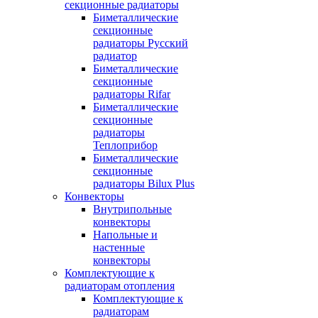
секционные радиаторы
Биметаллические
секционные
радиаторы Русский
радиатор
Биметаллические
секционные
радиаторы Rifar
Биметаллические
секционные
радиаторы
Теплоприбор
Биметаллические
секционные
радиаторы Bilux Plus
Конвекторы
Внутрипольные
конвекторы
Напольные и
настенные
конвекторы
Комплектующие к
радиаторам отопления
Комплектующие к
радиаторам