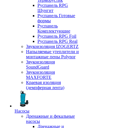
Терморустик
Руспанель RPG
Шунгит
Руспанель Готовые
формы
Руспанель
Комплектующие
Руспанель RPG Foil
Руспанель RPG Real
Звукоизоляция IZOGERTZ
Напыляемые утеплители и
монтажные пены Polynor
Звукоизоляция
SoundGuard
Звукоизоляция
MAXFORTE
Краевая изоляция
(демпферная лента)
Насосы
Дренажные и фекальные
насосы
Дренажные и