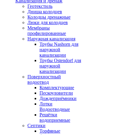
Канализация и дренаж
Геотекстиль
Днища колодцев
Колодцы дренажные
Люки для колодцев
Мембраны
профилированные
Наружная канализация
Трубы Nashorn для
наружной
канализации
Трубы Ostendorf для
наружной
канализации
Поверхностный
водоотвод
Комплектующие
Пескоуловители
Дождеприёмники
Лотки
Водоотводные
Решётки
водоприемные
Септики
Торфяные