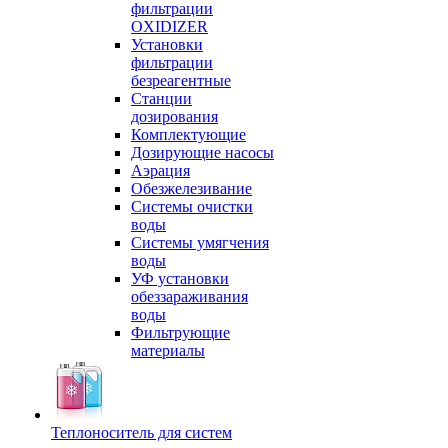
фильтрации
OXIDIZER
Установки
фильтрации
безреагентные
Станции
дозирования
Комплектующие
Дозирующие насосы
Аэрация
Обезжелезивание
Системы очистки
воды
Системы умягчения
воды
УФ установки
обеззараживания
воды
Фильтрующие
материалы
Теплоноситель для систем