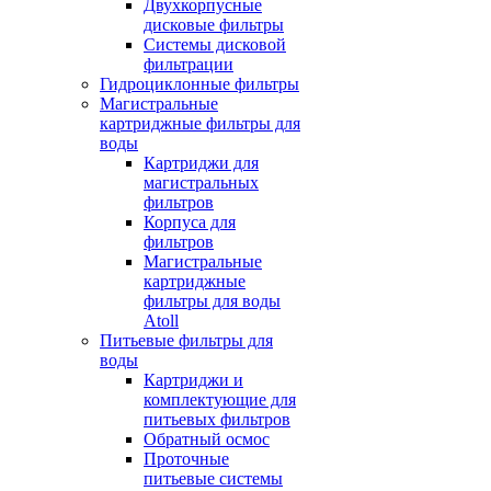
Двухкорпусные
дисковые фильтры
Системы дисковой
фильтрации
Гидроциклонные фильтры
Магистральные
картриджные фильтры для
воды
Картриджи для
магистральных
фильтров
Корпуса для
фильтров
Магистральные
картриджные
фильтры для воды
Atoll
Питьевые фильтры для
воды
Картриджи и
комплектующие для
питьевых фильтров
Обратный осмос
Проточные
питьевые системы