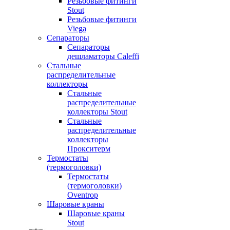
Резьбовые фитинги
Stout
Резьбовые фитинги
Viega
Сепараторы
Сепараторы
дешламаторы Caleffi
Стальные
распределительные
коллекторы
Стальные
распределительные
коллекторы Stout
Стальные
распределительные
коллекторы
Прокситерм
Термостаты
(термоголовки)
Термостаты
(термоголовки)
Oventrop
Шаровые краны
Шаровые краны
Stout