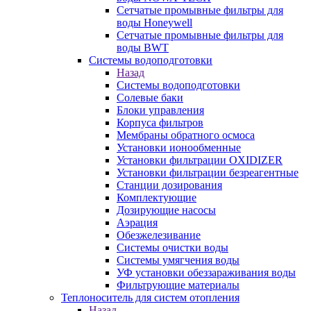
Сетчатые промывные фильтры для
воды Honeywell
Сетчатые промывные фильтры для
воды BWT
Системы водоподготовки
Назад
Системы водоподготовки
Солевые баки
Блоки управления
Корпуса фильтров
Мембраны обратного осмоса
Установки ионообменные
Установки фильтрации OXIDIZER
Установки фильтрации безреагентные
Станции дозирования
Комплектующие
Дозирующие насосы
Аэрация
Обезжелезивание
Системы очистки воды
Системы умягчения воды
УФ установки обеззараживания воды
Фильтрующие материалы
Теплоноситель для систем отопления
Назад