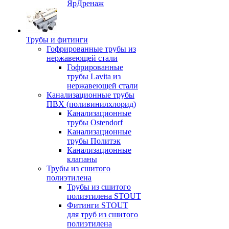
ЯрДренаж
Трубы и фитинги
Гофрированные трубы из
нержавеющей стали
Гофрированные
трубы Lavita из
нержавеющей стали
Канализационные трубы
ПВХ (поливинилхлорид)
Канализационные
трубы Ostendorf
Канализационные
трубы Политэк
Канализационные
клапаны
Трубы из сшитого
полиэтилена
Трубы из сшитого
полиэтилена STOUT
Фитинги STOUT
для труб из сшитого
полиэтилена