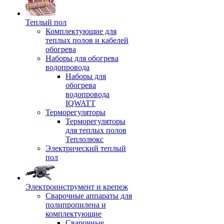
Теплый пол
Комплектующие для
теплых полов и кабелей
обогрева
Наборы для обогрева
водопровода
Наборы для
обогрева
водопровода
IQWATT
Терморегуляторы
Терморегуляторы
для теплых полов
Теплолюкс
Электрический теплый
пол
Электроинструмент и крепеж
Сварочные аппараты для
полипропилена и
комплектующие
Сварочные