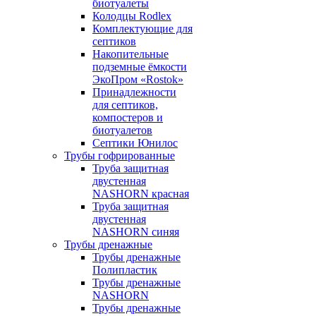
биотуалеты
Колодцы Rodlex
Комплектующие для
септиков
Накопительные
подземные ёмкости
ЭкоПром «Rostok»
Принадлежности
для септиков,
компостеров и
биотуалетов
Септики Юнилос
Трубы гофрированные
Труба защитная
двустенная
NASHORN красная
Труба защитная
двустенная
NASHORN синяя
Трубы дренажные
Трубы дренажные
Полипластик
Трубы дренажные
NASHORN
Трубы дренажные