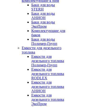
комплектующие к ним
Баки для воды
STERH
Баки для воды
АНИОН
Баки для воды
ЭкоПром
Комплектующие для
баков
Баки для воды
Полимер-Групп
Емкости для дизельного
топлива
Емкости для
дизельного топлива
Полимер-Групп
Емкости для
дизельного топлива
RODLEX
Емкости для
дизельного топлива
АНИОН
Емкости для
дизельного топлива
ЭкоПром