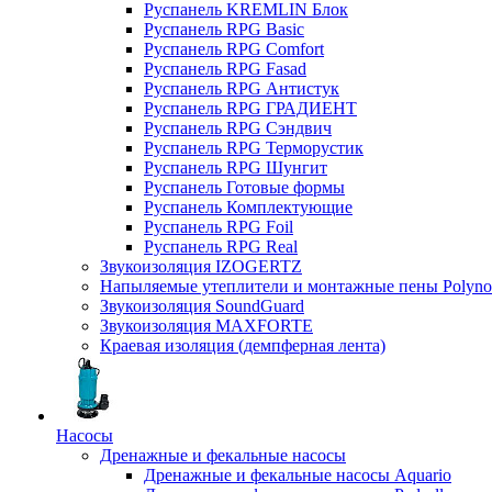
Руспанель KREMLIN Блок
Руспанель RPG Basic
Руспанель RPG Comfort
Руспанель RPG Fasad
Руспанель RPG Антистук
Руспанель RPG ГРАДИЕНТ
Руспанель RPG Сэндвич
Руспанель RPG Терморустик
Руспанель RPG Шунгит
Руспанель Готовые формы
Руспанель Комплектующие
Руспанель RPG Foil
Руспанель RPG Real
Звукоизоляция IZOGERTZ
Напыляемые утеплители и монтажные пены Polyno
Звукоизоляция SoundGuard
Звукоизоляция MAXFORTE
Краевая изоляция (демпферная лента)
Насосы
Дренажные и фекальные насосы
Дренажные и фекальные насосы Aquario