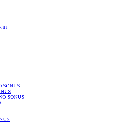
упп
NO SONUS
ONUS
CHNO SONUS
S
ONUS