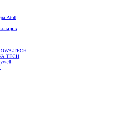
ы Atoll
ильтров
ы NOWA-TECH
OWA-TECH
ywell
T