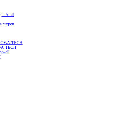
ы Atoll
ильтров
ы NOWA-TECH
OWA-TECH
ywell
T