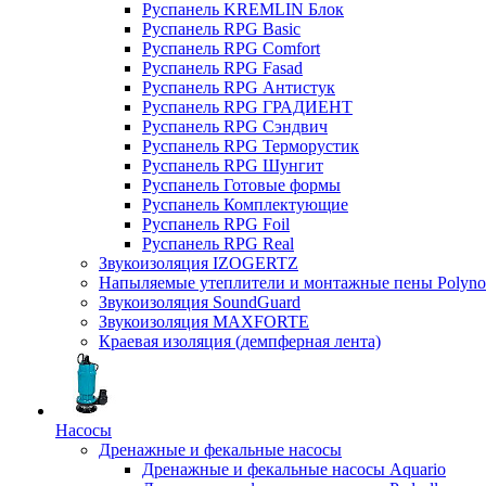
Руспанель KREMLIN Блок
Руспанель RPG Basic
Руспанель RPG Comfort
Руспанель RPG Fasad
Руспанель RPG Антистук
Руспанель RPG ГРАДИЕНТ
Руспанель RPG Сэндвич
Руспанель RPG Терморустик
Руспанель RPG Шунгит
Руспанель Готовые формы
Руспанель Комплектующие
Руспанель RPG Foil
Руспанель RPG Real
Звукоизоляция IZOGERTZ
Напыляемые утеплители и монтажные пены Polyno
Звукоизоляция SoundGuard
Звукоизоляция MAXFORTE
Краевая изоляция (демпферная лента)
Насосы
Дренажные и фекальные насосы
Дренажные и фекальные насосы Aquario