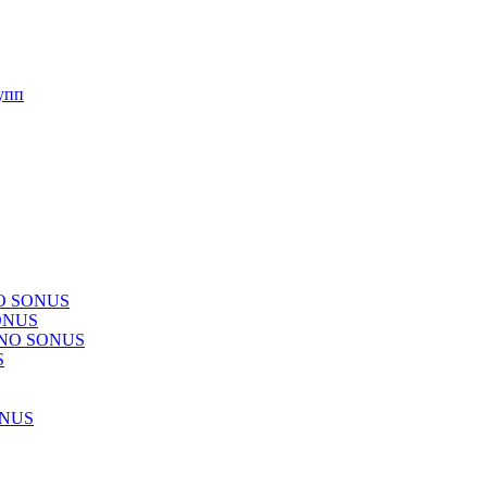
упп
NO SONUS
ONUS
CHNO SONUS
S
ONUS