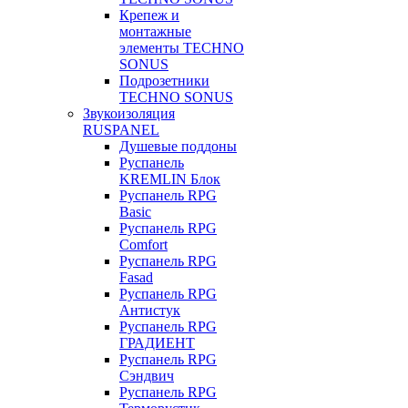
Крепеж и
монтажные
элементы TECHNO
SONUS
Подрозетники
TECHNO SONUS
Звукоизоляция
RUSPANEL
Душевые поддоны
Руспанель
KREMLIN Блок
Руспанель RPG
Basic
Руспанель RPG
Comfort
Руспанель RPG
Fasad
Руспанель RPG
Антистук
Руспанель RPG
ГРАДИЕНТ
Руспанель RPG
Сэндвич
Руспанель RPG