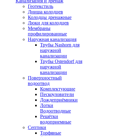
Канализация и дренаж
Геотекстиль
Днища колодцев
Колодцы дренажные
Люки для колодцев
Мембраны
профилированные
Наружная канализация
Трубы Nashorn для
наружной
канализации
Трубы Ostendorf для
наружной
канализации
Поверхностный
водоотвод
Комплектующие
Пескоуловители
Дождеприёмники
Лотки
Водоотводные
Решётки
водоприемные
Септики
Торфяные