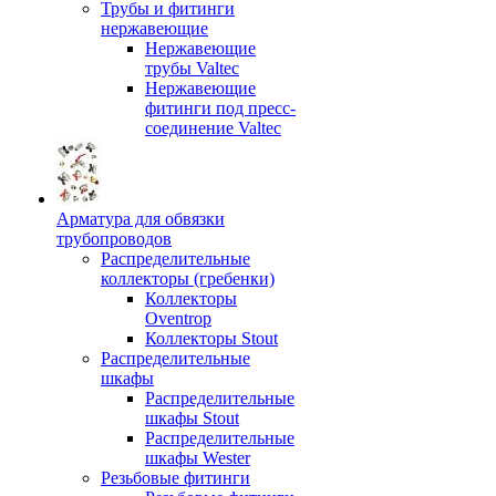
Трубы и фитинги
нержавеющие
Нержавеющие
трубы Valtec
Нержавеющие
фитинги под пресс-
соединение Valtec
Арматура для обвязки
трубопроводов
Распределительные
коллекторы (гребенки)
Коллекторы
Oventrop
Коллекторы Stout
Распределительные
шкафы
Распределительные
шкафы Stout
Распределительные
шкафы Wester
Резьбовые фитинги