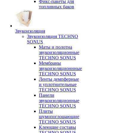
Фикс-пакеты для
топливных баков
Звукоизоляция
Звукоизоляция TECHNO
SONUS
Маты и полотна
звукоизоляционные
TECHNO SONUS
Мембраны
звукоизоляционнные
TECHNO SONUS
Ленты демпферные
и уплотнительные
TECHNO SONUS
Панели
звукоизоляционные
TECHNO SONUS
Плиты
шумопоглощающие
TECHNO SONUS
Клеющие составы
TECHNO SONUS