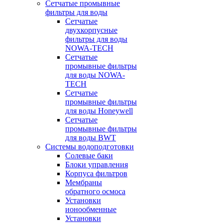
Сетчатые промывные
фильтры для воды
Сетчатые
двухкорпусные
фильтры для воды
NOWA-TECH
Сетчатые
промывные фильтры
для воды NOWA-
TECH
Сетчатые
промывные фильтры
для воды Honeywell
Сетчатые
промывные фильтры
для воды BWT
Системы водоподготовки
Солевые баки
Блоки управления
Корпуса фильтров
Мембраны
обратного осмоса
Установки
ионообменные
Установки