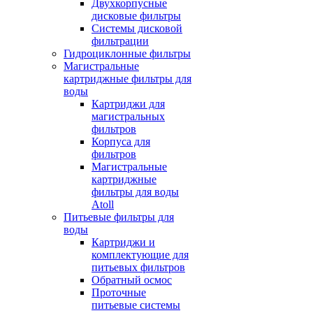
Двухкорпусные
дисковые фильтры
Системы дисковой
фильтрации
Гидроциклонные фильтры
Магистральные
картриджные фильтры для
воды
Картриджи для
магистральных
фильтров
Корпуса для
фильтров
Магистральные
картриджные
фильтры для воды
Atoll
Питьевые фильтры для
воды
Картриджи и
комплектующие для
питьевых фильтров
Обратный осмос
Проточные
питьевые системы