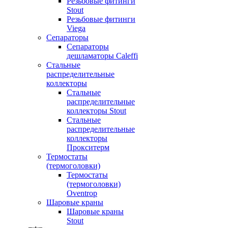
Резьбовые фитинги
Stout
Резьбовые фитинги
Viega
Сепараторы
Сепараторы
дешламаторы Caleffi
Стальные
распределительные
коллекторы
Стальные
распределительные
коллекторы Stout
Стальные
распределительные
коллекторы
Прокситерм
Термостаты
(термоголовки)
Термостаты
(термоголовки)
Oventrop
Шаровые краны
Шаровые краны
Stout