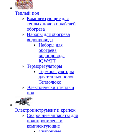
Теплый пол
Комплектующие для
теплых полов и кабелей
обогрева
Наборы для обогрева
водопровода
Наборы для
обогрева
водопровода
IQWATT
Терморегуляторы
Терморегуляторы
для теплых полов
Теплолюкс
Электрический теплый
пол
Электроинструмент и крепеж
Сварочные аппараты для
полипропилена и
комплектующие
Сварочные