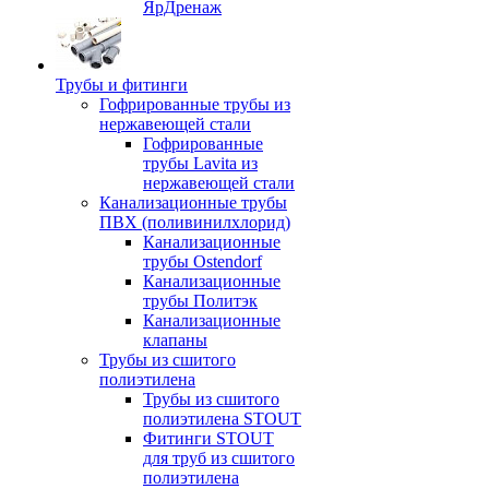
ЯрДренаж
Трубы и фитинги
Гофрированные трубы из
нержавеющей стали
Гофрированные
трубы Lavita из
нержавеющей стали
Канализационные трубы
ПВХ (поливинилхлорид)
Канализационные
трубы Ostendorf
Канализационные
трубы Политэк
Канализационные
клапаны
Трубы из сшитого
полиэтилена
Трубы из сшитого
полиэтилена STOUT
Фитинги STOUT
для труб из сшитого
полиэтилена