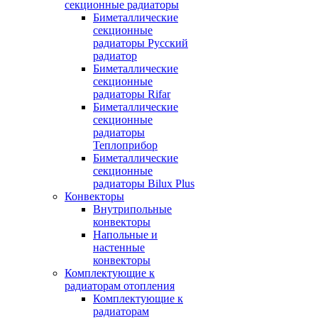
секционные радиаторы
Биметаллические
секционные
радиаторы Русский
радиатор
Биметаллические
секционные
радиаторы Rifar
Биметаллические
секционные
радиаторы
Теплоприбор
Биметаллические
секционные
радиаторы Bilux Plus
Конвекторы
Внутрипольные
конвекторы
Напольные и
настенные
конвекторы
Комплектующие к
радиаторам отопления
Комплектующие к
радиаторам