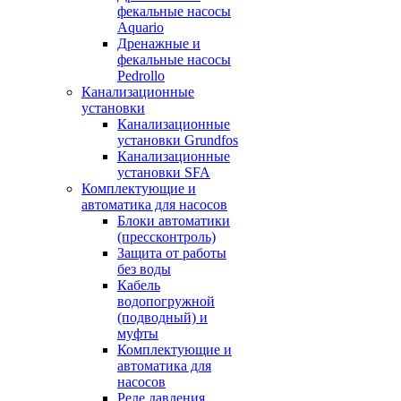
фекальные насосы
Aquario
Дренажные и
фекальные насосы
Pedrollo
Канализационные
установки
Канализационные
установки Grundfos
Канализационные
установки SFA
Комплектующие и
автоматика для насосов
Блоки автоматики
(прессконтроль)
Защита от работы
без воды
Кабель
водопогружной
(подводный) и
муфты
Комплектующие и
автоматика для
насосов
Реле давления