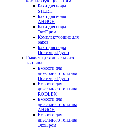
комплектующие к ним
Баки для воды
STERH
Баки для воды
АНИОН
Баки для воды
ЭкоПром
Комплектующие для
баков
Баки для воды
Полимер-Групп
Емкости для дизельного
топлива
Емкости для
дизельного топлива
Полимер-Групп
Емкости для
дизельного топлива
RODLEX
Емкости для
дизельного топлива
АНИОН
Емкости для
дизельного топлива
ЭкоПром