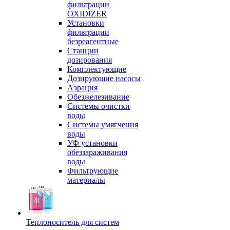
фильтрации
OXIDIZER
Установки
фильтрации
безреагентные
Станции
дозирования
Комплектующие
Дозирующие насосы
Аэрация
Обезжелезивание
Системы очистки
воды
Системы умягчения
воды
УФ установки
обеззараживания
воды
Фильтрующие
материалы
Теплоноситель для систем