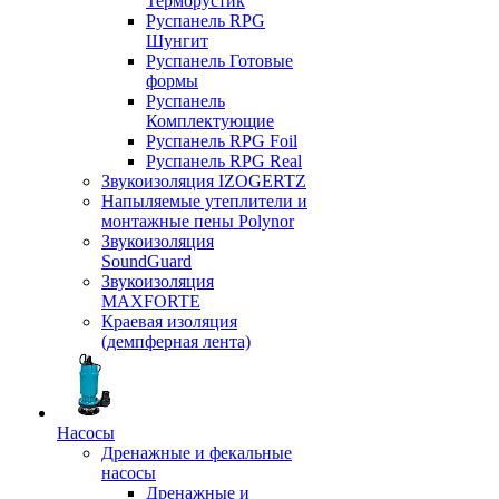
Терморустик
Руспанель RPG
Шунгит
Руспанель Готовые
формы
Руспанель
Комплектующие
Руспанель RPG Foil
Руспанель RPG Real
Звукоизоляция IZOGERTZ
Напыляемые утеплители и
монтажные пены Polynor
Звукоизоляция
SoundGuard
Звукоизоляция
MAXFORTE
Краевая изоляция
(демпферная лента)
Насосы
Дренажные и фекальные
насосы
Дренажные и