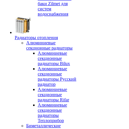
баки Zilmet для
систем
водоснабжения
Радиаторы отопления
Алюминиевые
секционные радиаторы
Алюминиевые
секционные
радиаторы Bilux
Алюминиевые
секционные
радиаторы Русский
радиатор
Алюминиевые
секционные
радиаторы Rifar
Алюминиевые
секционные
радиаторы
Теплоприбор
Биметаллические