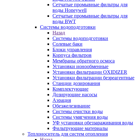
Сетчатые промывные фильтры для
воды Honeywell
Сетчатые промывные фильтры для
воды BWT
Системы водоподготовки
Назад
Системы водоподготовки
Солевые баки
Блоки управления
Корпуса фильтров
Мембраны обратного осмоса
Установки ионообменные
Установки фильтрации OXIDIZER
Установки фильтрации безреагентные
Станции дозирования
Комплектующие
Дозирующие насосы
Аэрация
Обезжелезивание
Системы очистки воды
Системы умягчения воды
УФ установки обеззараживания воды
Фильтрующие материалы
Теплоноситель для систем отопления
Назад