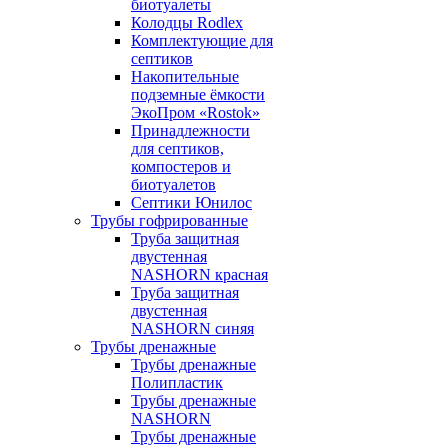
биотуалеты
Колодцы Rodlex
Комплектующие для
септиков
Накопительные
подземные ёмкости
ЭкоПром «Rostok»
Принадлежности
для септиков,
компостеров и
биотуалетов
Септики Юнилос
Трубы гофрированные
Труба защитная
двустенная
NASHORN красная
Труба защитная
двустенная
NASHORN синяя
Трубы дренажные
Трубы дренажные
Полипластик
Трубы дренажные
NASHORN
Трубы дренажные