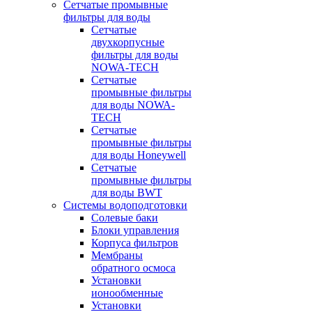
Сетчатые промывные
фильтры для воды
Сетчатые
двухкорпусные
фильтры для воды
NOWA-TECH
Сетчатые
промывные фильтры
для воды NOWA-
TECH
Сетчатые
промывные фильтры
для воды Honeywell
Сетчатые
промывные фильтры
для воды BWT
Системы водоподготовки
Солевые баки
Блоки управления
Корпуса фильтров
Мембраны
обратного осмоса
Установки
ионообменные
Установки