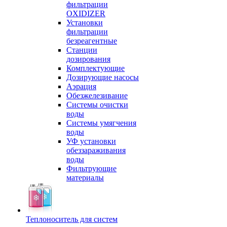
фильтрации
OXIDIZER
Установки
фильтрации
безреагентные
Станции
дозирования
Комплектующие
Дозирующие насосы
Аэрация
Обезжелезивание
Системы очистки
воды
Системы умягчения
воды
УФ установки
обеззараживания
воды
Фильтрующие
материалы
Теплоноситель для систем