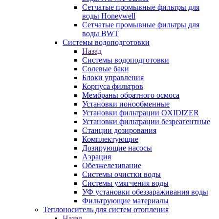
Сетчатые промывные фильтры для
воды Honeywell
Сетчатые промывные фильтры для
воды BWT
Системы водоподготовки
Назад
Системы водоподготовки
Солевые баки
Блоки управления
Корпуса фильтров
Мембраны обратного осмоса
Установки ионообменные
Установки фильтрации OXIDIZER
Установки фильтрации безреагентные
Станции дозирования
Комплектующие
Дозирующие насосы
Аэрация
Обезжелезивание
Системы очистки воды
Системы умягчения воды
УФ установки обеззараживания воды
Фильтрующие материалы
Теплоноситель для систем отопления
Назад