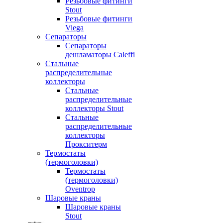
Резьбовые фитинги
Stout
Резьбовые фитинги
Viega
Сепараторы
Сепараторы
дешламаторы Caleffi
Стальные
распределительные
коллекторы
Стальные
распределительные
коллекторы Stout
Стальные
распределительные
коллекторы
Прокситерм
Термостаты
(термоголовки)
Термостаты
(термоголовки)
Oventrop
Шаровые краны
Шаровые краны
Stout