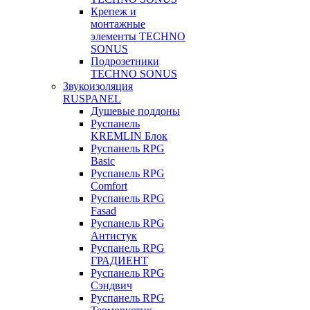
Крепеж и
монтажные
элементы TECHNO
SONUS
Подрозетники
TECHNO SONUS
Звукоизоляция
RUSPANEL
Душевые поддоны
Руспанель
KREMLIN Блок
Руспанель RPG
Basic
Руспанель RPG
Comfort
Руспанель RPG
Fasad
Руспанель RPG
Антистук
Руспанель RPG
ГРАДИЕНТ
Руспанель RPG
Сэндвич
Руспанель RPG