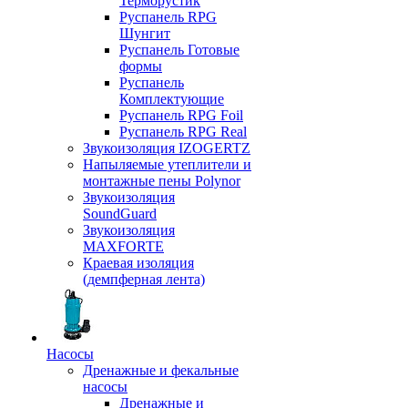
Терморустик
Руспанель RPG
Шунгит
Руспанель Готовые
формы
Руспанель
Комплектующие
Руспанель RPG Foil
Руспанель RPG Real
Звукоизоляция IZOGERTZ
Напыляемые утеплители и
монтажные пены Polynor
Звукоизоляция
SoundGuard
Звукоизоляция
MAXFORTE
Краевая изоляция
(демпферная лента)
Насосы
Дренажные и фекальные
насосы
Дренажные и