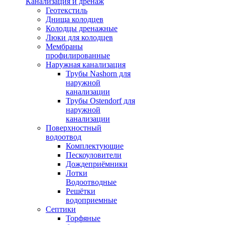
Канализация и дренаж
Геотекстиль
Днища колодцев
Колодцы дренажные
Люки для колодцев
Мембраны
профилированные
Наружная канализация
Трубы Nashorn для
наружной
канализации
Трубы Ostendorf для
наружной
канализации
Поверхностный
водоотвод
Комплектующие
Пескоуловители
Дождеприёмники
Лотки
Водоотводные
Решётки
водоприемные
Септики
Торфяные