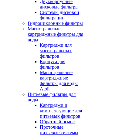
Двухкорпусные
дисковые фильтры
Системы дисковой
фильтрации
Гидроциклонные фильтры
Магистральные
картриджные фильтры для
воды
Картриджи для
магистральных
фильтров
Корпуса для
фильтров
Магистральные
картриджные
фильтры для воды
Atoll
Питьевые фильтры для
воды
Картриджи и
комплектующие для
питьевых фильтров
Обратный осмос
Проточные
питьевые системы