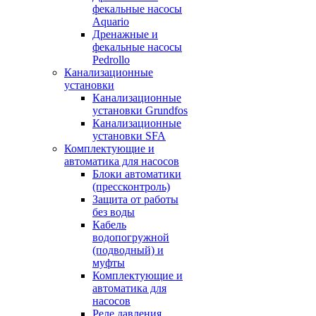
фекальные насосы
Aquario
Дренажные и
фекальные насосы
Pedrollo
Канализационные
установки
Канализационные
установки Grundfos
Канализационные
установки SFA
Комплектующие и
автоматика для насосов
Блоки автоматики
(прессконтроль)
Защита от работы
без воды
Кабель
водопогружной
(подводный) и
муфты
Комплектующие и
автоматика для
насосов
Реле давления