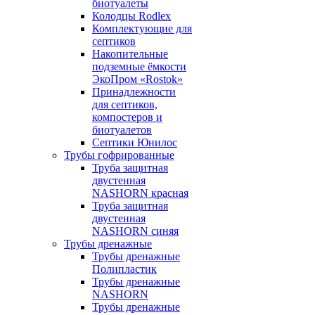
биотуалеты
Колодцы Rodlex
Комплектующие для
септиков
Накопительные
подземные ёмкости
ЭкоПром «Rostok»
Принадлежности
для септиков,
компостеров и
биотуалетов
Септики Юнилос
Трубы гофрированные
Труба защитная
двустенная
NASHORN красная
Труба защитная
двустенная
NASHORN синяя
Трубы дренажные
Трубы дренажные
Полипластик
Трубы дренажные
NASHORN
Трубы дренажные