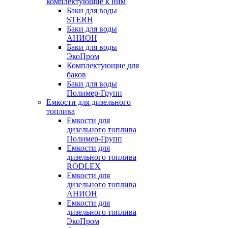
комплектующие к ним
Баки для воды
STERH
Баки для воды
АНИОН
Баки для воды
ЭкоПром
Комплектующие для
баков
Баки для воды
Полимер-Групп
Емкости для дизельного
топлива
Емкости для
дизельного топлива
Полимер-Групп
Емкости для
дизельного топлива
RODLEX
Емкости для
дизельного топлива
АНИОН
Емкости для
дизельного топлива
ЭкоПром