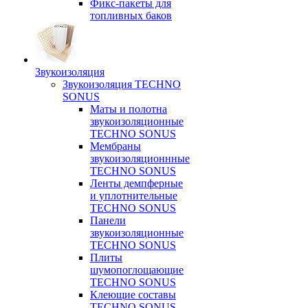
Фикс-пакеты для
топливных баков
Звукоизоляция
Звукоизоляция TECHNO
SONUS
Маты и полотна
звукоизоляционные
TECHNO SONUS
Мембраны
звукоизоляционнные
TECHNO SONUS
Ленты демпферные
и уплотнительные
TECHNO SONUS
Панели
звукоизоляционные
TECHNO SONUS
Плиты
шумопоглощающие
TECHNO SONUS
Клеющие составы
TECHNO SONUS