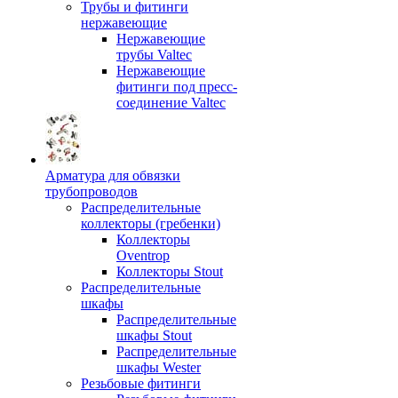
Трубы и фитинги
нержавеющие
Нержавеющие
трубы Valtec
Нержавеющие
фитинги под пресс-
соединение Valtec
Арматура для обвязки
трубопроводов
Распределительные
коллекторы (гребенки)
Коллекторы
Oventrop
Коллекторы Stout
Распределительные
шкафы
Распределительные
шкафы Stout
Распределительные
шкафы Wester
Резьбовые фитинги