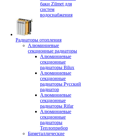
баки Zilmet для
систем
водоснабжения
Радиаторы отопления
Алюминиевые
секционные радиаторы
Алюминиевые
секционные
радиаторы Bilux
Алюминиевые
секционные
радиаторы Русский
радиатор
Алюминиевые
секционные
радиаторы Rifar
Алюминиевые
секционные
радиаторы
Теплоприбор
Биметаллические