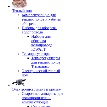
Теплый пол
Комплектующие для
теплых полов и кабелей
обогрева
Наборы для обогрева
водопровода
Наборы для
обогрева
водопровода
IQWATT
Терморегуляторы
Терморегуляторы
для теплых полов
Теплолюкс
Электрический теплый
пол
Электроинструмент и крепеж
Сварочные аппараты для
полипропилена и
комплектующие
Сварочные