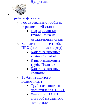
ЯрДренаж
Трубы и фитинги
Гофрированные трубы из
нержавеющей стали
Гофрированные
трубы Lavita из
нержавеющей стали
Канализационные трубы
ПВХ (поливинилхлорид)
Канализационные
трубы Ostendorf
Канализационные
трубы Политэк
Канализационные
клапаны
Трубы из сшитого
полиэтилена
Трубы из сшитого
полиэтилена STOUT
Фитинги STOUT
для труб из сшитого
полиэтилена