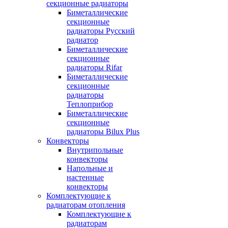
секционные радиаторы
Биметаллические
секционные
радиаторы Русский
радиатор
Биметаллические
секционные
радиаторы Rifar
Биметаллические
секционные
радиаторы
Теплоприбор
Биметаллические
секционные
радиаторы Bilux Plus
Конвекторы
Внутрипольные
конвекторы
Напольные и
настенные
конвекторы
Комплектующие к
радиаторам отопления
Комплектующие к
радиаторам