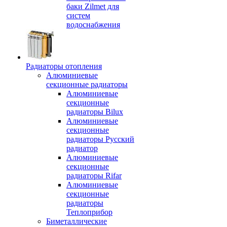
баки Zilmet для
систем
водоснабжения
Радиаторы отопления
Алюминиевые
секционные радиаторы
Алюминиевые
секционные
радиаторы Bilux
Алюминиевые
секционные
радиаторы Русский
радиатор
Алюминиевые
секционные
радиаторы Rifar
Алюминиевые
секционные
радиаторы
Теплоприбор
Биметаллические