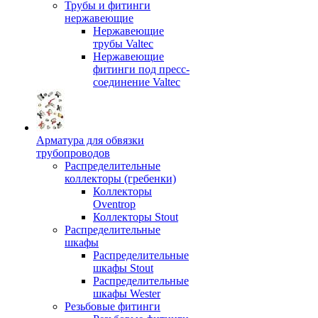
Трубы и фитинги
нержавеющие
Нержавеющие
трубы Valtec
Нержавеющие
фитинги под пресс-
соединение Valtec
Арматура для обвязки
трубопроводов
Распределительные
коллекторы (гребенки)
Коллекторы
Oventrop
Коллекторы Stout
Распределительные
шкафы
Распределительные
шкафы Stout
Распределительные
шкафы Wester
Резьбовые фитинги