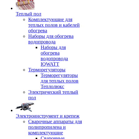
Теплый пол
Комплектующие для
теплых полов и кабелей
обогрева
Наборы для обогрева
водопровода
Наборы для
обогрева
водопровода
IQWATT
Терморегуляторы
Терморегуляторы
для теплых полов
Теплолюкс
Электрический теплый
пол
Электроинструмент и крепеж
Сварочные аппараты для
полипропилена и
комплектующие
Сварочные