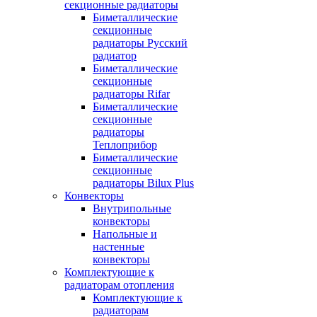
секционные радиаторы
Биметаллические
секционные
радиаторы Русский
радиатор
Биметаллические
секционные
радиаторы Rifar
Биметаллические
секционные
радиаторы
Теплоприбор
Биметаллические
секционные
радиаторы Bilux Plus
Конвекторы
Внутрипольные
конвекторы
Напольные и
настенные
конвекторы
Комплектующие к
радиаторам отопления
Комплектующие к
радиаторам