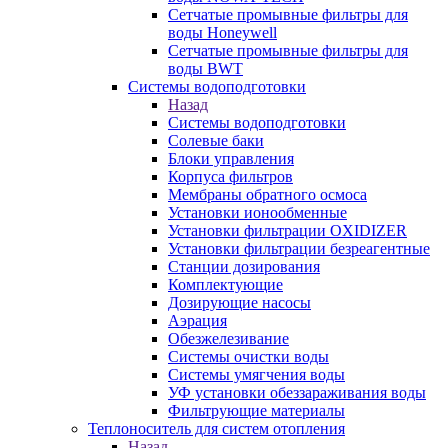
Сетчатые промывные фильтры для
воды Honeywell
Сетчатые промывные фильтры для
воды BWT
Системы водоподготовки
Назад
Системы водоподготовки
Солевые баки
Блоки управления
Корпуса фильтров
Мембраны обратного осмоса
Установки ионообменные
Установки фильтрации OXIDIZER
Установки фильтрации безреагентные
Станции дозирования
Комплектующие
Дозирующие насосы
Аэрация
Обезжелезивание
Системы очистки воды
Системы умягчения воды
УФ установки обеззараживания воды
Фильтрующие материалы
Теплоноситель для систем отопления
Назад