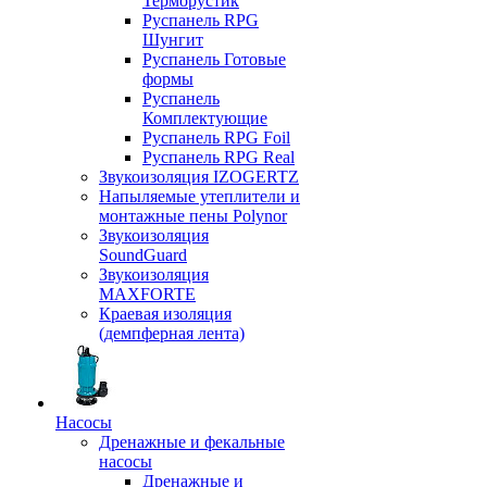
Терморустик
Руспанель RPG
Шунгит
Руспанель Готовые
формы
Руспанель
Комплектующие
Руспанель RPG Foil
Руспанель RPG Real
Звукоизоляция IZOGERTZ
Напыляемые утеплители и
монтажные пены Polynor
Звукоизоляция
SoundGuard
Звукоизоляция
MAXFORTE
Краевая изоляция
(демпферная лента)
Насосы
Дренажные и фекальные
насосы
Дренажные и