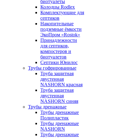
биотуалеты
Колодцы Rodlex
Комплектующие для
септиков
Накопительные
подземные ёмкости
ЭкоПром «Rostok»
Принадлежности
для септиков,
компостеров и
биотуалетов
Септики Юнилос
Трубы гофрированные
Труба защитная
двустенная
NASHORN красная
Труба защитная
двустенная
NASHORN синяя
Трубы дренажные
Трубы дренажные
Полипластик
Трубы дренажные
NASHORN
Трубы дренажные