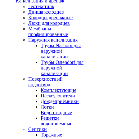
Канализация и дренаж
Геотекстиль
Днища колодцев
Колодцы дренажные
Люки для колодцев
Мембраны
профилированные
Наружная канализация
Трубы Nashorn для
наружной
канализации
Трубы Ostendorf для
наружной
канализации
Поверхностный
водоотвод
Комплектующие
Пескоуловители
Дождеприёмники
Лотки
Водоотводные
Решётки
водоприемные
Септики
Торфяные