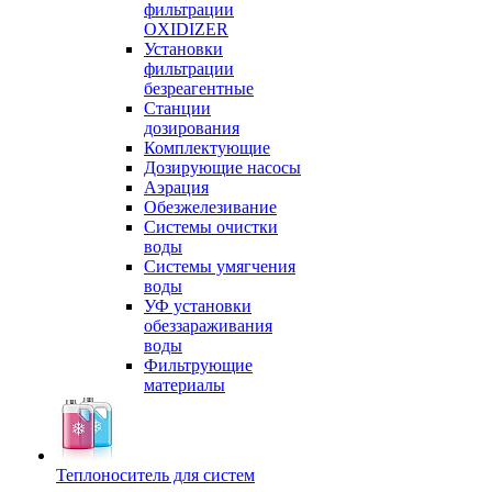
фильтрации
OXIDIZER
Установки
фильтрации
безреагентные
Станции
дозирования
Комплектующие
Дозирующие насосы
Аэрация
Обезжелезивание
Системы очистки
воды
Системы умягчения
воды
УФ установки
обеззараживания
воды
Фильтрующие
материалы
Теплоноситель для систем