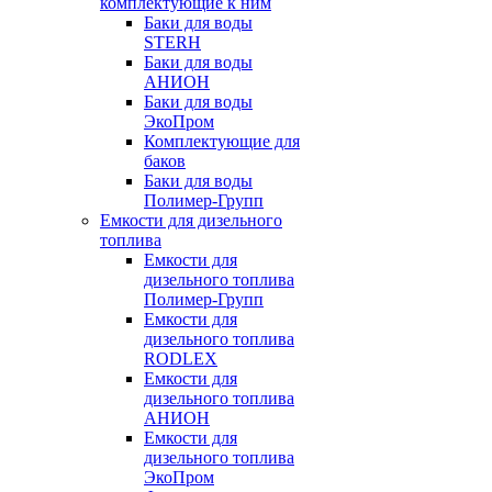
комплектующие к ним
Баки для воды
STERH
Баки для воды
АНИОН
Баки для воды
ЭкоПром
Комплектующие для
баков
Баки для воды
Полимер-Групп
Емкости для дизельного
топлива
Емкости для
дизельного топлива
Полимер-Групп
Емкости для
дизельного топлива
RODLEX
Емкости для
дизельного топлива
АНИОН
Емкости для
дизельного топлива
ЭкоПром