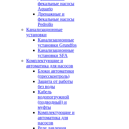
фекальные насосы
Aquario
Дренажные и
фекальные насосы
Pedrollo
Канализационные
установки
Канализационные
установки Grundfos
Канализационные
установки SFA
Комплектующие и
автоматика для насосов
Блоки автоматики
(прессконтроль)
Защита от работы
без воды
Кабель
водопогружной
(подводный) и
муфты
Комплектующие и
автоматика для
насосов
Реле давления