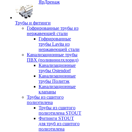
ЯрДренаж
Трубы и фитинги
Гофрированные трубы из
нержавеющей стали
Гофрированные
трубы Lavita из
нержавеющей стали
Канализационные трубы
ПВХ (поливинилхлорид)
Канализационные
трубы Ostendorf
Канализационные
трубы Политэк
Канализационные
клапаны
Трубы из сшитого
полиэтилена
Трубы из сшитого
полиэтилена STOUT
Фитинги STOUT
для труб из сшитого
полиэтилена