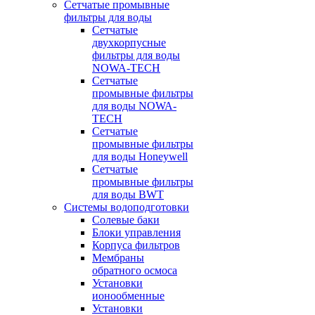
Сетчатые промывные
фильтры для воды
Сетчатые
двухкорпусные
фильтры для воды
NOWA-TECH
Сетчатые
промывные фильтры
для воды NOWA-
TECH
Сетчатые
промывные фильтры
для воды Honeywell
Сетчатые
промывные фильтры
для воды BWT
Системы водоподготовки
Солевые баки
Блоки управления
Корпуса фильтров
Мембраны
обратного осмоса
Установки
ионообменные
Установки