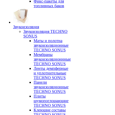
Фикс-пакеты для
топливных баков
Звукоизоляция
Звукоизоляция TECHNO
SONUS
Маты и полотна
звукоизоляционные
TECHNO SONUS
Мембраны
звукоизоляционнные
TECHNO SONUS
Ленты демпферные
и уплотнительные
TECHNO SONUS
Панели
звукоизоляционные
TECHNO SONUS
Плиты
шумопоглощающие
TECHNO SONUS
Клеющие составы
TECHNO SONUS