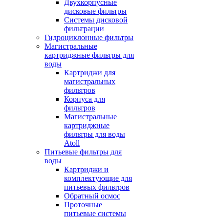
Двухкорпусные
дисковые фильтры
Системы дисковой
фильтрации
Гидроциклонные фильтры
Магистральные
картриджные фильтры для
воды
Картриджи для
магистральных
фильтров
Корпуса для
фильтров
Магистральные
картриджные
фильтры для воды
Atoll
Питьевые фильтры для
воды
Картриджи и
комплектующие для
питьевых фильтров
Обратный осмос
Проточные
питьевые системы