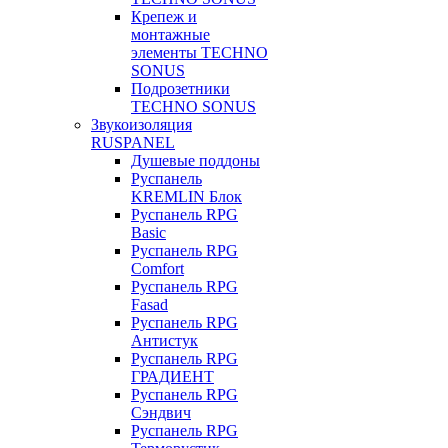
Крепеж и
монтажные
элементы TECHNO
SONUS
Подрозетники
TECHNO SONUS
Звукоизоляция
RUSPANEL
Душевые поддоны
Руспанель
KREMLIN Блок
Руспанель RPG
Basic
Руспанель RPG
Comfort
Руспанель RPG
Fasad
Руспанель RPG
Антистук
Руспанель RPG
ГРАДИЕНТ
Руспанель RPG
Сэндвич
Руспанель RPG