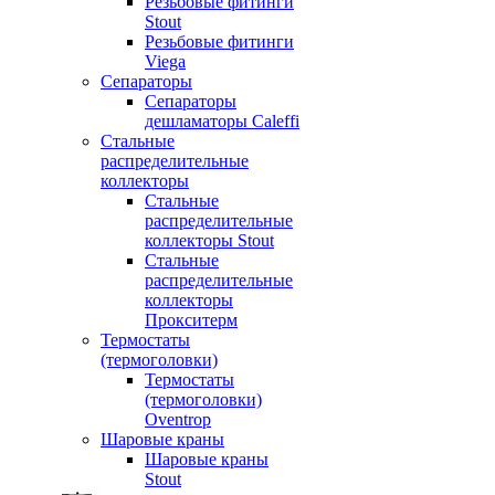
Резьбовые фитинги
Stout
Резьбовые фитинги
Viega
Сепараторы
Сепараторы
дешламаторы Caleffi
Стальные
распределительные
коллекторы
Стальные
распределительные
коллекторы Stout
Стальные
распределительные
коллекторы
Прокситерм
Термостаты
(термоголовки)
Термостаты
(термоголовки)
Oventrop
Шаровые краны
Шаровые краны
Stout