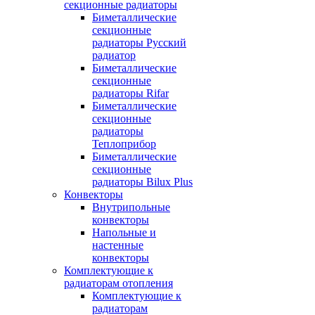
секционные радиаторы
Биметаллические
секционные
радиаторы Русский
радиатор
Биметаллические
секционные
радиаторы Rifar
Биметаллические
секционные
радиаторы
Теплоприбор
Биметаллические
секционные
радиаторы Bilux Plus
Конвекторы
Внутрипольные
конвекторы
Напольные и
настенные
конвекторы
Комплектующие к
радиаторам отопления
Комплектующие к
радиаторам