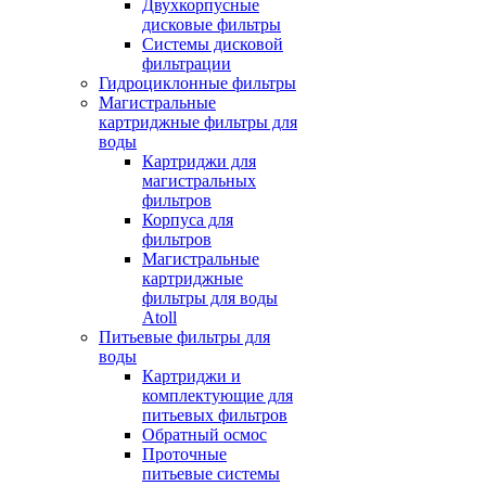
Двухкорпусные
дисковые фильтры
Системы дисковой
фильтрации
Гидроциклонные фильтры
Магистральные
картриджные фильтры для
воды
Картриджи для
магистральных
фильтров
Корпуса для
фильтров
Магистральные
картриджные
фильтры для воды
Atoll
Питьевые фильтры для
воды
Картриджи и
комплектующие для
питьевых фильтров
Обратный осмос
Проточные
питьевые системы