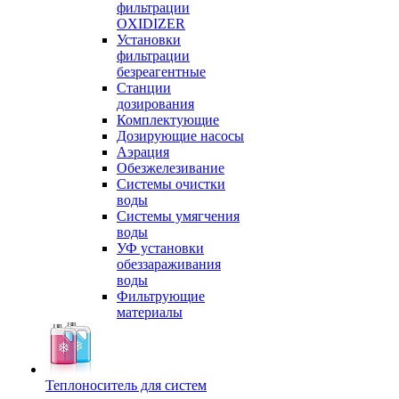
фильтрации
OXIDIZER
Установки
фильтрации
безреагентные
Станции
дозирования
Комплектующие
Дозирующие насосы
Аэрация
Обезжелезивание
Системы очистки
воды
Системы умягчения
воды
УФ установки
обеззараживания
воды
Фильтрующие
материалы
Теплоноситель для систем