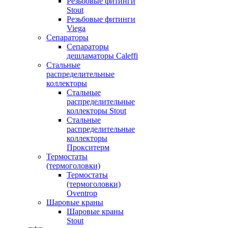
Резьбовые фитинги
Stout
Резьбовые фитинги
Viega
Сепараторы
Сепараторы
дешламаторы Caleffi
Стальные
распределительные
коллекторы
Стальные
распределительные
коллекторы Stout
Стальные
распределительные
коллекторы
Прокситерм
Термостаты
(термоголовки)
Термостаты
(термоголовки)
Oventrop
Шаровые краны
Шаровые краны
Stout