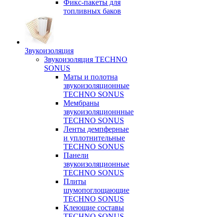
Фикс-пакеты для
топливных баков
Звукоизоляция
Звукоизоляция TECHNO
SONUS
Маты и полотна
звукоизоляционные
TECHNO SONUS
Мембраны
звукоизоляционнные
TECHNO SONUS
Ленты демпферные
и уплотнительные
TECHNO SONUS
Панели
звукоизоляционные
TECHNO SONUS
Плиты
шумопоглощающие
TECHNO SONUS
Клеющие составы
TECHNO SONUS