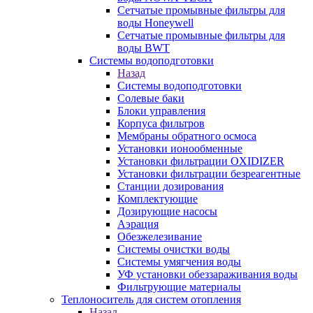
Сетчатые промывные фильтры для
воды Honeywell
Сетчатые промывные фильтры для
воды BWT
Системы водоподготовки
Назад
Системы водоподготовки
Солевые баки
Блоки управления
Корпуса фильтров
Мембраны обратного осмоса
Установки ионообменные
Установки фильтрации OXIDIZER
Установки фильтрации безреагентные
Станции дозирования
Комплектующие
Дозирующие насосы
Аэрация
Обезжелезивание
Системы очистки воды
Системы умягчения воды
УФ установки обеззараживания воды
Фильтрующие материалы
Теплоноситель для систем отопления
Назад