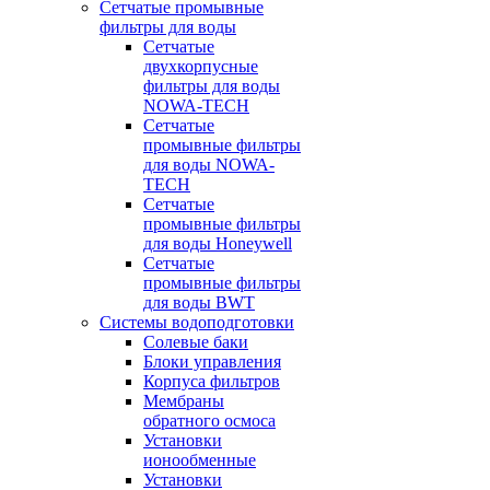
Сетчатые промывные
фильтры для воды
Сетчатые
двухкорпусные
фильтры для воды
NOWA-TECH
Сетчатые
промывные фильтры
для воды NOWA-
TECH
Сетчатые
промывные фильтры
для воды Honeywell
Сетчатые
промывные фильтры
для воды BWT
Системы водоподготовки
Солевые баки
Блоки управления
Корпуса фильтров
Мембраны
обратного осмоса
Установки
ионообменные
Установки