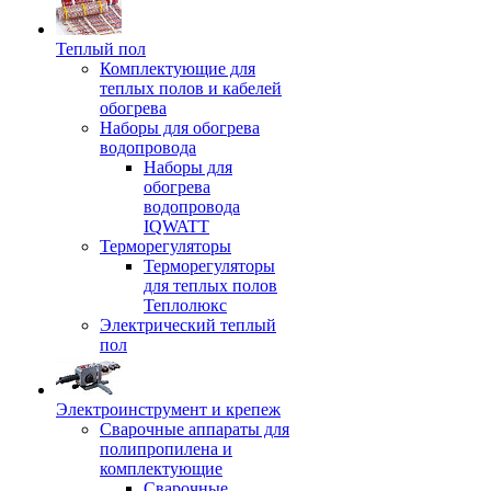
Теплый пол
Комплектующие для
теплых полов и кабелей
обогрева
Наборы для обогрева
водопровода
Наборы для
обогрева
водопровода
IQWATT
Терморегуляторы
Терморегуляторы
для теплых полов
Теплолюкс
Электрический теплый
пол
Электроинструмент и крепеж
Сварочные аппараты для
полипропилена и
комплектующие
Сварочные