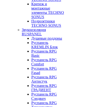
Крепеж и
монтажные
элементы TECHNO
SONUS
Подрозетники
TECHNO SONUS
Звукоизоляция
RUSPANEL
Душевые поддоны
Руспанель
KREMLIN Блок
Руспанель RPG
Basic
Руспанель RPG
Comfort
Руспанель RPG
Fasad
Руспанель RPG
Антистук
Руспанель RPG
ГРАДИЕНТ
Руспанель RPG
Сэндвич
Руспанель RPG