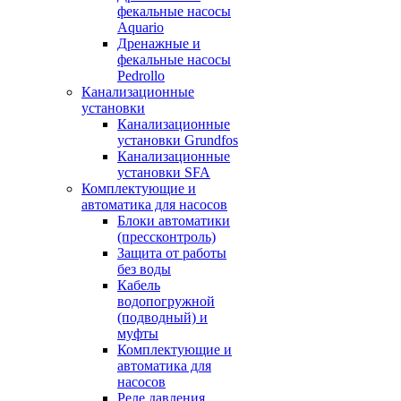
фекальные насосы
Aquario
Дренажные и
фекальные насосы
Pedrollo
Канализационные
установки
Канализационные
установки Grundfos
Канализационные
установки SFA
Комплектующие и
автоматика для насосов
Блоки автоматики
(прессконтроль)
Защита от работы
без воды
Кабель
водопогружной
(подводный) и
муфты
Комплектующие и
автоматика для
насосов
Реле давления