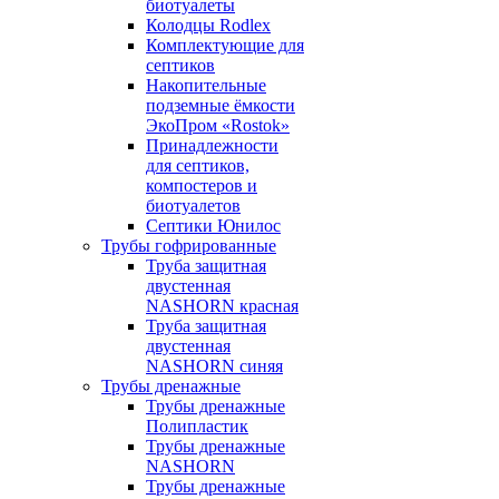
биотуалеты
Колодцы Rodlex
Комплектующие для
септиков
Накопительные
подземные ёмкости
ЭкоПром «Rostok»
Принадлежности
для септиков,
компостеров и
биотуалетов
Септики Юнилос
Трубы гофрированные
Труба защитная
двустенная
NASHORN красная
Труба защитная
двустенная
NASHORN синяя
Трубы дренажные
Трубы дренажные
Полипластик
Трубы дренажные
NASHORN
Трубы дренажные