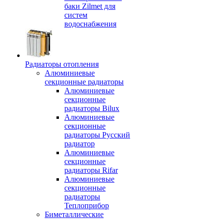
баки Zilmet для
систем
водоснабжения
Радиаторы отопления
Алюминиевые
секционные радиаторы
Алюминиевые
секционные
радиаторы Bilux
Алюминиевые
секционные
радиаторы Русский
радиатор
Алюминиевые
секционные
радиаторы Rifar
Алюминиевые
секционные
радиаторы
Теплоприбор
Биметаллические