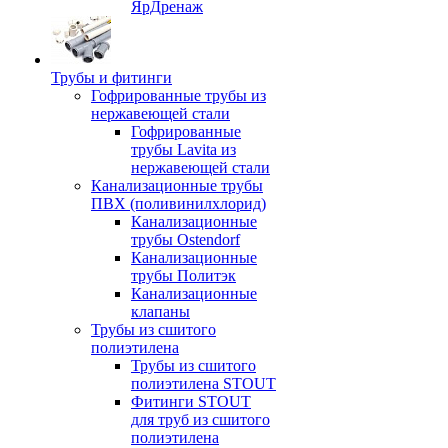
ЯрДренаж
Трубы и фитинги
Гофрированные трубы из
нержавеющей стали
Гофрированные
трубы Lavita из
нержавеющей стали
Канализационные трубы
ПВХ (поливинилхлорид)
Канализационные
трубы Ostendorf
Канализационные
трубы Политэк
Канализационные
клапаны
Трубы из сшитого
полиэтилена
Трубы из сшитого
полиэтилена STOUT
Фитинги STOUT
для труб из сшитого
полиэтилена