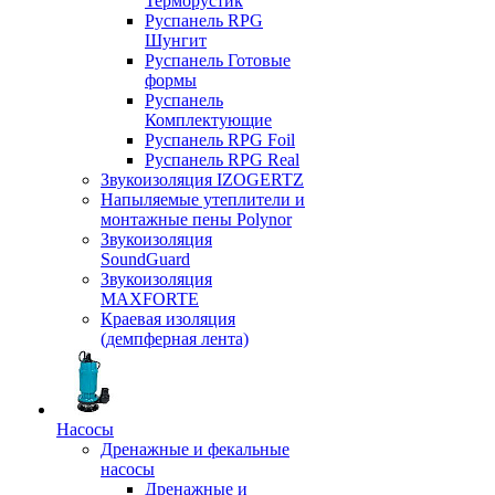
Терморустик
Руспанель RPG
Шунгит
Руспанель Готовые
формы
Руспанель
Комплектующие
Руспанель RPG Foil
Руспанель RPG Real
Звукоизоляция IZOGERTZ
Напыляемые утеплители и
монтажные пены Polynor
Звукоизоляция
SoundGuard
Звукоизоляция
MAXFORTE
Краевая изоляция
(демпферная лента)
Насосы
Дренажные и фекальные
насосы
Дренажные и