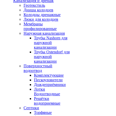
Канализация и дренаж
Геотекстиль
Днища колодцев
Колодцы дренажные
Люки для колодцев
Мембраны
профилированные
Наружная канализация
Трубы Nashorn для
наружной
канализации
Трубы Ostendorf для
наружной
канализации
Поверхностный
водоотвод
Комплектующие
Пескоуловители
Дождеприёмники
Лотки
Водоотводные
Решётки
водоприемные
Септики
Торфяные