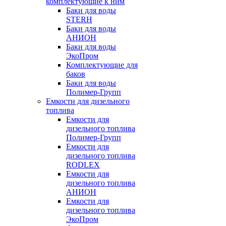
комплектующие к ним
Баки для воды
STERH
Баки для воды
АНИОН
Баки для воды
ЭкоПром
Комплектующие для
баков
Баки для воды
Полимер-Групп
Емкости для дизельного
топлива
Емкости для
дизельного топлива
Полимер-Групп
Емкости для
дизельного топлива
RODLEX
Емкости для
дизельного топлива
АНИОН
Емкости для
дизельного топлива
ЭкоПром