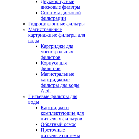
Двухкорпусные
дисковые фильтры
Системы дисковой
фильтрации
Гидроциклонные фильтры
Магистральные
картриджные фильтры для
воды
Картриджи для
магистральных
фильтров
Корпуса для
фильтров
Магистральные
картриджные
фильтры для воды
Atoll
Питьевые фильтры для
воды
Картриджи и
комплектующие для
питьевых фильтров
Обратный осмос
Проточные
питьевые системы