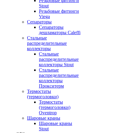
Резьбовые фитинги
Stout
Резьбовые фитинги
Viega
Сепараторы
Сепараторы
дешламаторы Caleffi
Стальные
распределительные
коллекторы
Стальные
распределительные
коллекторы Stout
Стальные
распределительные
коллекторы
Прокситерм
Термостаты
(термоголовки)
Термостаты
(термоголовки)
Oventrop
Шаровые краны
Шаровые краны
Stout