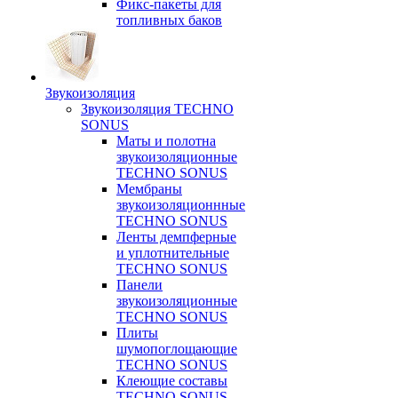
Фикс-пакеты для
топливных баков
Звукоизоляция
Звукоизоляция TECHNO
SONUS
Маты и полотна
звукоизоляционные
TECHNO SONUS
Мембраны
звукоизоляционнные
TECHNO SONUS
Ленты демпферные
и уплотнительные
TECHNO SONUS
Панели
звукоизоляционные
TECHNO SONUS
Плиты
шумопоглощающие
TECHNO SONUS
Клеющие составы
TECHNO SONUS