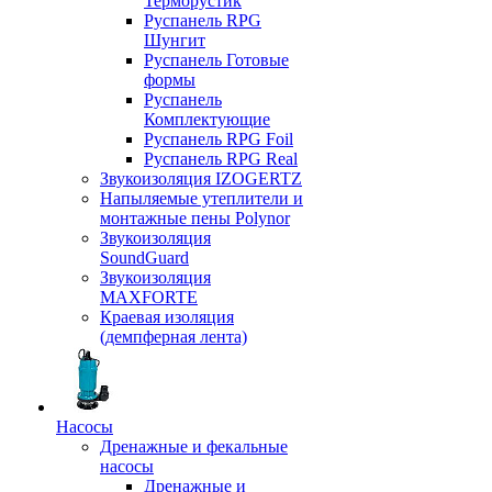
Терморустик
Руспанель RPG
Шунгит
Руспанель Готовые
формы
Руспанель
Комплектующие
Руспанель RPG Foil
Руспанель RPG Real
Звукоизоляция IZOGERTZ
Напыляемые утеплители и
монтажные пены Polynor
Звукоизоляция
SoundGuard
Звукоизоляция
MAXFORTE
Краевая изоляция
(демпферная лента)
Насосы
Дренажные и фекальные
насосы
Дренажные и