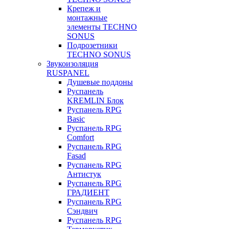
Крепеж и
монтажные
элементы TECHNO
SONUS
Подрозетники
TECHNO SONUS
Звукоизоляция
RUSPANEL
Душевые поддоны
Руспанель
KREMLIN Блок
Руспанель RPG
Basic
Руспанель RPG
Comfort
Руспанель RPG
Fasad
Руспанель RPG
Антистук
Руспанель RPG
ГРАДИЕНТ
Руспанель RPG
Сэндвич
Руспанель RPG