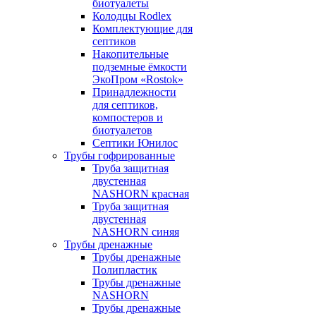
биотуалеты
Колодцы Rodlex
Комплектующие для
септиков
Накопительные
подземные ёмкости
ЭкоПром «Rostok»
Принадлежности
для септиков,
компостеров и
биотуалетов
Септики Юнилос
Трубы гофрированные
Труба защитная
двустенная
NASHORN красная
Труба защитная
двустенная
NASHORN синяя
Трубы дренажные
Трубы дренажные
Полипластик
Трубы дренажные
NASHORN
Трубы дренажные