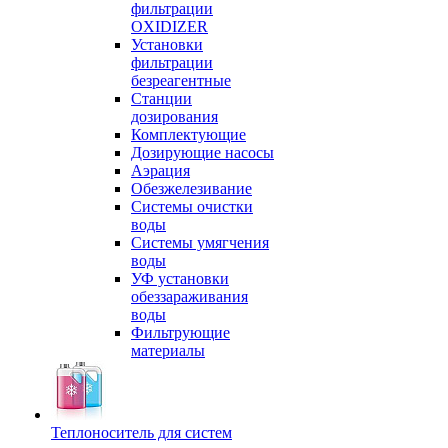
фильтрации
OXIDIZER
Установки
фильтрации
безреагентные
Станции
дозирования
Комплектующие
Дозирующие насосы
Аэрация
Обезжелезивание
Системы очистки
воды
Системы умягчения
воды
УФ установки
обеззараживания
воды
Фильтрующие
материалы
Теплоноситель для систем