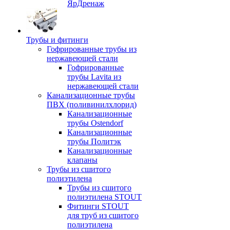
ЯрДренаж
Трубы и фитинги
Гофрированные трубы из
нержавеющей стали
Гофрированные
трубы Lavita из
нержавеющей стали
Канализационные трубы
ПВХ (поливинилхлорид)
Канализационные
трубы Ostendorf
Канализационные
трубы Политэк
Канализационные
клапаны
Трубы из сшитого
полиэтилена
Трубы из сшитого
полиэтилена STOUT
Фитинги STOUT
для труб из сшитого
полиэтилена