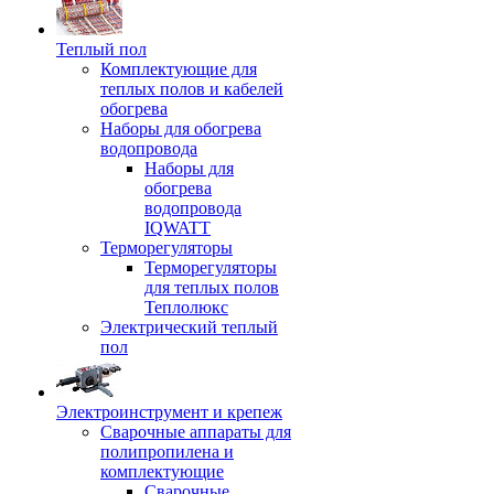
Теплый пол
Комплектующие для
теплых полов и кабелей
обогрева
Наборы для обогрева
водопровода
Наборы для
обогрева
водопровода
IQWATT
Терморегуляторы
Терморегуляторы
для теплых полов
Теплолюкс
Электрический теплый
пол
Электроинструмент и крепеж
Сварочные аппараты для
полипропилена и
комплектующие
Сварочные