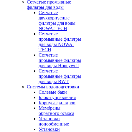
Сетчатые промывные
фильтры для воды
Сетчатые
двухкорпусные
фильтры для воды
NOWA-TECH
Сетчатые
промывные фильтры
для воды NOWA-
TECH
Сетчатые
промывные фильтры
для воды Honeywell
Сетчатые
промывные фильтры
для воды BWT
Системы водоподготовки
Солевые баки
Блоки управления
Корпуса фильтров
Мембраны
обратного осмоса
Установки
ионообменные
Установки