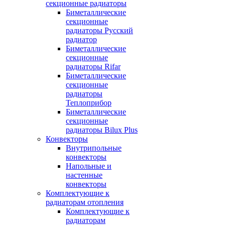
секционные радиаторы
Биметаллические
секционные
радиаторы Русский
радиатор
Биметаллические
секционные
радиаторы Rifar
Биметаллические
секционные
радиаторы
Теплоприбор
Биметаллические
секционные
радиаторы Bilux Plus
Конвекторы
Внутрипольные
конвекторы
Напольные и
настенные
конвекторы
Комплектующие к
радиаторам отопления
Комплектующие к
радиаторам