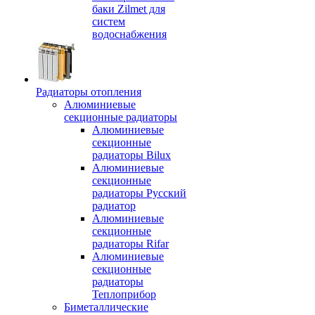
баки Zilmet для
систем
водоснабжения
Радиаторы отопления
Алюминиевые
секционные радиаторы
Алюминиевые
секционные
радиаторы Bilux
Алюминиевые
секционные
радиаторы Русский
радиатор
Алюминиевые
секционные
радиаторы Rifar
Алюминиевые
секционные
радиаторы
Теплоприбор
Биметаллические