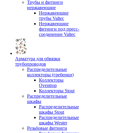
Трубы и фитинги
нержавеющие
Нержавеющие
трубы Valtec
Нержавеющие
фитинги под пресс-
соединение Valtec
Арматура для обвязки
трубопроводов
Распределительные
коллекторы (гребенки)
Коллекторы
Oventrop
Коллекторы Stout
Распределительные
шкафы
Распределительные
шкафы Stout
Распределительные
шкафы Wester
Резьбовые фитинги