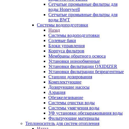
Сетчатые промывные фильтры для
воды Honeywell
Сетчатые промывные фильтры для
воды BWT
Системы водоподготовки
Назад
Системы водоподготовки
Солевые баки
Блоки управления
Корпуса фильтров
Мембраны обратного осмоса
Установки ионообменные
Установки фильтрации OXIDIZER
Установки фильтрации безреагентные
Станции дозирования
Комплектующие
Дозирующие насосы
Аэрация
Обезжелезивание
Системы очистки воды
Системы умягчения воды
УФ установки обеззараживания воды
Фильтрующие материалы
Теплоноситель для систем отопления
Назад