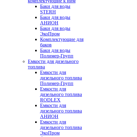
комплектующие к ним
Баки для воды
STERH
Баки для воды
АНИОН
Баки для воды
ЭкоПром
Комплектующие для
баков
Баки для воды
Полимер-Групп
Емкости для дизельного
топлива
Емкости для
дизельного топлива
Полимер-Групп
Емкости для
дизельного топлива
RODLEX
Емкости для
дизельного топлива
АНИОН
Емкости для
дизельного топлива
ЭкоПром