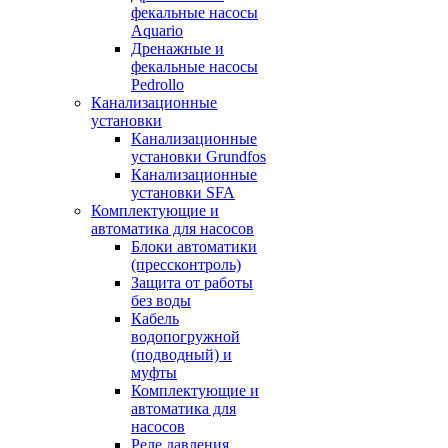
фекальные насосы
Aquario
Дренажные и
фекальные насосы
Pedrollo
Канализационные
установки
Канализационные
установки Grundfos
Канализационные
установки SFA
Комплектующие и
автоматика для насосов
Блоки автоматики
(прессконтроль)
Защита от работы
без воды
Кабель
водопогружной
(подводный) и
муфты
Комплектующие и
автоматика для
насосов
Реле давления