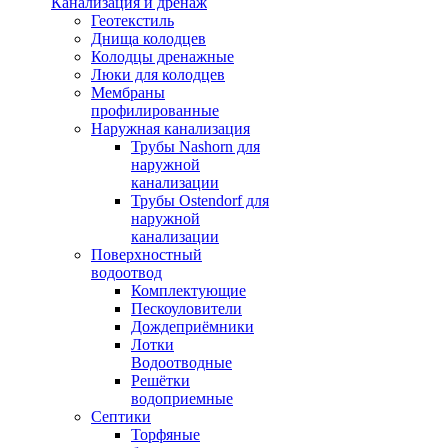
Канализация и дренаж
Геотекстиль
Днища колодцев
Колодцы дренажные
Люки для колодцев
Мембраны
профилированные
Наружная канализация
Трубы Nashorn для
наружной
канализации
Трубы Ostendorf для
наружной
канализации
Поверхностный
водоотвод
Комплектующие
Пескоуловители
Дождеприёмники
Лотки
Водоотводные
Решётки
водоприемные
Септики
Торфяные