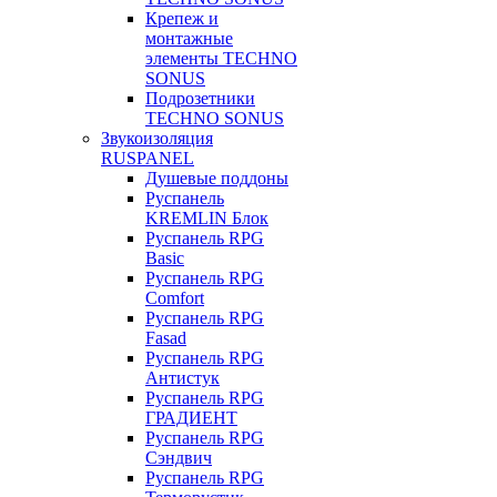
Крепеж и
монтажные
элементы TECHNO
SONUS
Подрозетники
TECHNO SONUS
Звукоизоляция
RUSPANEL
Душевые поддоны
Руспанель
KREMLIN Блок
Руспанель RPG
Basic
Руспанель RPG
Comfort
Руспанель RPG
Fasad
Руспанель RPG
Антистук
Руспанель RPG
ГРАДИЕНТ
Руспанель RPG
Сэндвич
Руспанель RPG