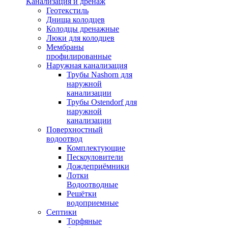
Канализация и дренаж
Геотекстиль
Днища колодцев
Колодцы дренажные
Люки для колодцев
Мембраны
профилированные
Наружная канализация
Трубы Nashorn для
наружной
канализации
Трубы Ostendorf для
наружной
канализации
Поверхностный
водоотвод
Комплектующие
Пескоуловители
Дождеприёмники
Лотки
Водоотводные
Решётки
водоприемные
Септики
Торфяные