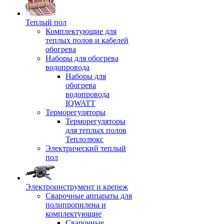
Теплый пол
Комплектующие для
теплых полов и кабелей
обогрева
Наборы для обогрева
водопровода
Наборы для
обогрева
водопровода
IQWATT
Терморегуляторы
Терморегуляторы
для теплых полов
Теплолюкс
Электрический теплый
пол
Электроинструмент и крепеж
Сварочные аппараты для
полипропилена и
комплектующие
Сварочные