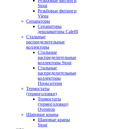
Резьбовые фитинги
Stout
Резьбовые фитинги
Viega
Сепараторы
Сепараторы
дешламаторы Caleffi
Стальные
распределительные
коллекторы
Стальные
распределительные
коллекторы Stout
Стальные
распределительные
коллекторы
Прокситерм
Термостаты
(термоголовки)
Термостаты
(термоголовки)
Oventrop
Шаровые краны
Шаровые краны
Stout