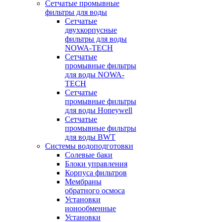
Сетчатые промывные
фильтры для воды
Сетчатые
двухкорпусные
фильтры для воды
NOWA-TECH
Сетчатые
промывные фильтры
для воды NOWA-
TECH
Сетчатые
промывные фильтры
для воды Honeywell
Сетчатые
промывные фильтры
для воды BWT
Системы водоподготовки
Солевые баки
Блоки управления
Корпуса фильтров
Мембраны
обратного осмоса
Установки
ионообменные
Установки