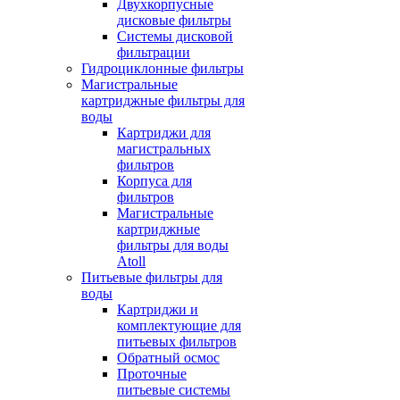
Двухкорпусные
дисковые фильтры
Системы дисковой
фильтрации
Гидроциклонные фильтры
Магистральные
картриджные фильтры для
воды
Картриджи для
магистральных
фильтров
Корпуса для
фильтров
Магистральные
картриджные
фильтры для воды
Atoll
Питьевые фильтры для
воды
Картриджи и
комплектующие для
питьевых фильтров
Обратный осмос
Проточные
питьевые системы