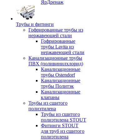
ЯрДренаж
Трубы и фитинги
Гофрированные трубы из
нержавеющей стали
Гофрированные
трубы Lavita из
нержавеющей стали
Канализационные трубы
ПВХ (поливинилхлорид)
Канализационные
трубы Ostendorf
Канализационные
трубы Политэк
Канализационные
клапаны
Трубы из сшитого
полиэтилена
Трубы из сшитого
полиэтилена STOUT
Фитинги STOUT
для труб из сшитого
полиэтилена