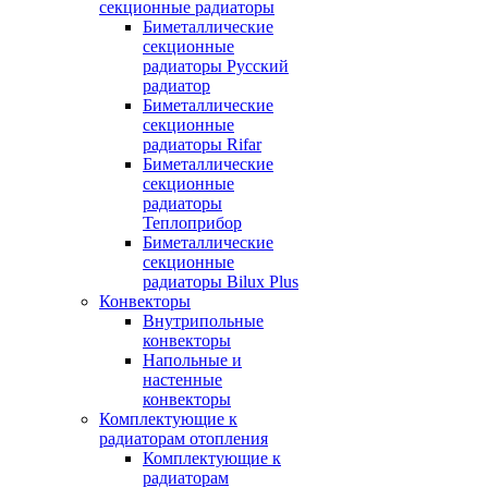
секционные радиаторы
Биметаллические
секционные
радиаторы Русский
радиатор
Биметаллические
секционные
радиаторы Rifar
Биметаллические
секционные
радиаторы
Теплоприбор
Биметаллические
секционные
радиаторы Bilux Plus
Конвекторы
Внутрипольные
конвекторы
Напольные и
настенные
конвекторы
Комплектующие к
радиаторам отопления
Комплектующие к
радиаторам