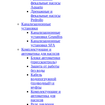
фекальные насосы
Aquario
Дренажные и
фекальные насосы
Pedrollo
Канализационные
установки
Канализационные
установки Grundfos
Канализационные
установки SFA
Комплектующие и
автоматика для насосов
Блоки автоматики
(прессконтроль)
Защита от работы
без воды
Кабель
водопогружной
(подводный) и
муфты
Комплектующие и
автоматика для
насосов
Реле давления