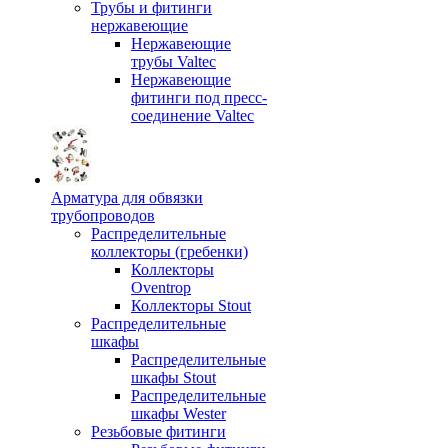
Трубы и фитинги
нержавеющие
Нержавеющие
трубы Valtec
Нержавеющие
фитинги под пресс-
соединение Valtec
Арматура для обвязки
трубопроводов
Распределительные
коллекторы (гребенки)
Коллекторы
Oventrop
Коллекторы Stout
Распределительные
шкафы
Распределительные
шкафы Stout
Распределительные
шкафы Wester
Резьбовые фитинги