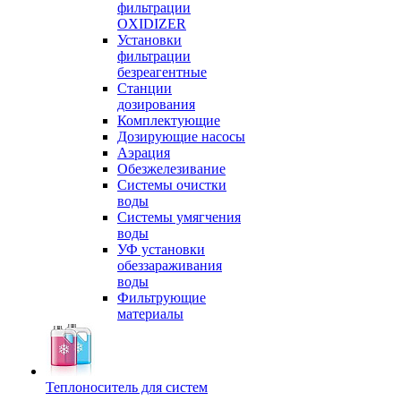
фильтрации
OXIDIZER
Установки
фильтрации
безреагентные
Станции
дозирования
Комплектующие
Дозирующие насосы
Аэрация
Обезжелезивание
Системы очистки
воды
Системы умягчения
воды
УФ установки
обеззараживания
воды
Фильтрующие
материалы
Теплоноситель для систем