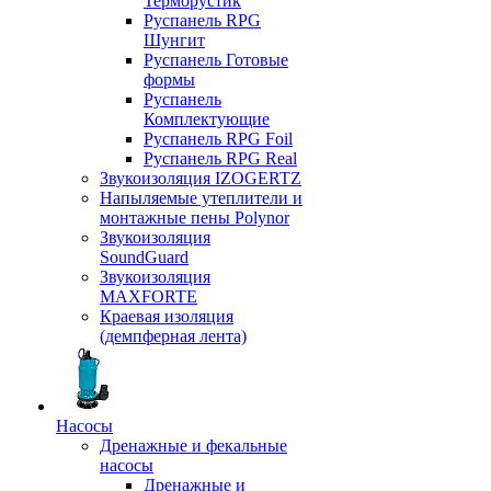
Терморустик
Руспанель RPG
Шунгит
Руспанель Готовые
формы
Руспанель
Комплектующие
Руспанель RPG Foil
Руспанель RPG Real
Звукоизоляция IZOGERTZ
Напыляемые утеплители и
монтажные пены Polynor
Звукоизоляция
SoundGuard
Звукоизоляция
MAXFORTE
Краевая изоляция
(демпферная лента)
Насосы
Дренажные и фекальные
насосы
Дренажные и