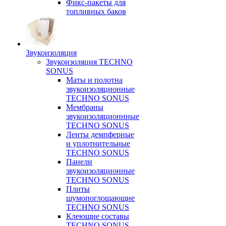
Фикс-пакеты для
топливных баков
Звукоизоляция
Звукоизоляция TECHNO
SONUS
Маты и полотна
звукоизоляционные
TECHNO SONUS
Мембраны
звукоизоляционнные
TECHNO SONUS
Ленты демпферные
и уплотнительные
TECHNO SONUS
Панели
звукоизоляционные
TECHNO SONUS
Плиты
шумопоглощающие
TECHNO SONUS
Клеющие составы
TECHNO SONUS