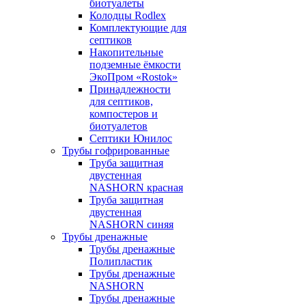
биотуалеты
Колодцы Rodlex
Комплектующие для
септиков
Накопительные
подземные ёмкости
ЭкоПром «Rostok»
Принадлежности
для септиков,
компостеров и
биотуалетов
Септики Юнилос
Трубы гофрированные
Труба защитная
двустенная
NASHORN красная
Труба защитная
двустенная
NASHORN синяя
Трубы дренажные
Трубы дренажные
Полипластик
Трубы дренажные
NASHORN
Трубы дренажные