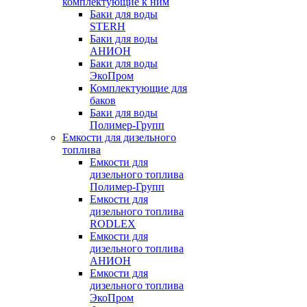
комплектующие к ним
Баки для воды
STERH
Баки для воды
АНИОН
Баки для воды
ЭкоПром
Комплектующие для
баков
Баки для воды
Полимер-Групп
Емкости для дизельного
топлива
Емкости для
дизельного топлива
Полимер-Групп
Емкости для
дизельного топлива
RODLEX
Емкости для
дизельного топлива
АНИОН
Емкости для
дизельного топлива
ЭкоПром