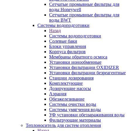
Сетчатые промывные фильтры для
воды Honeywell
Сетчатые промывные фильтры для
воды BWT
Системы водоподготовки
Назад
Системы водоподготовки
Солевые баки
Блоки управления
Корпуса фильтров
Мембраны обратного осмоса
Установки ионообменные
Установки фильтрации OXIDIZER
Установки фильтрации безреагентные
Станции дозирования
Комплектующие
Дозирующие насосы
Аэрация
Обезжелезивание
Системы очистки воды
Системы умягчения воды
УФ установки обеззараживания воды
Фильтрующие материалы
Теплоноситель для систем отопления
Назад