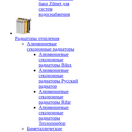
баки Zilmet для
систем
водоснабжения
Радиаторы отопления
Алюминиевые
секционные радиаторы
Алюминиевые
секционные
радиаторы Bilux
Алюминиевые
секционные
радиаторы Русский
радиатор
Алюминиевые
секционные
радиаторы Rifar
Алюминиевые
секционные
радиаторы
Теплоприбор
Биметаллические