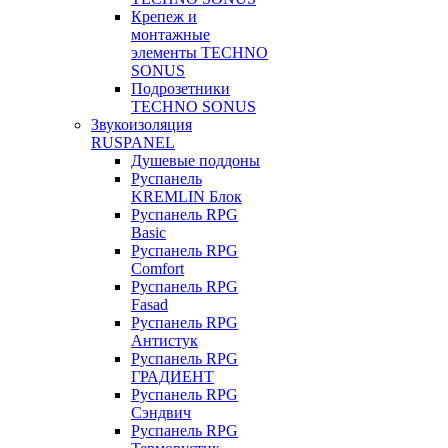
Крепеж и
монтажные
элементы TECHNO
SONUS
Подрозетники
TECHNO SONUS
Звукоизоляция
RUSPANEL
Душевые поддоны
Руспанель
KREMLIN Блок
Руспанель RPG
Basic
Руспанель RPG
Comfort
Руспанель RPG
Fasad
Руспанель RPG
Антистук
Руспанель RPG
ГРАДИЕНТ
Руспанель RPG
Сэндвич
Руспанель RPG