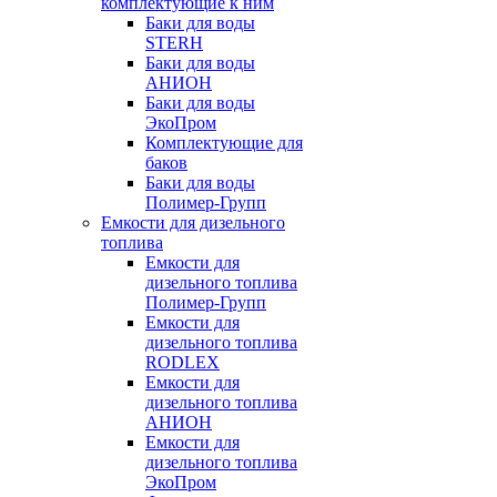
комплектующие к ним
Баки для воды
STERH
Баки для воды
АНИОН
Баки для воды
ЭкоПром
Комплектующие для
баков
Баки для воды
Полимер-Групп
Емкости для дизельного
топлива
Емкости для
дизельного топлива
Полимер-Групп
Емкости для
дизельного топлива
RODLEX
Емкости для
дизельного топлива
АНИОН
Емкости для
дизельного топлива
ЭкоПром