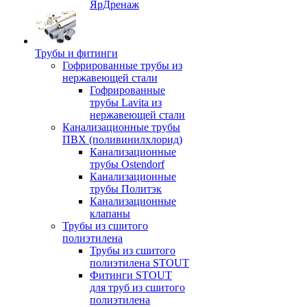
ЯрДренаж
Трубы и фитинги
Гофрированные трубы из
нержавеющей стали
Гофрированные
трубы Lavita из
нержавеющей стали
Канализационные трубы
ПВХ (поливинилхлорид)
Канализационные
трубы Ostendorf
Канализационные
трубы Политэк
Канализационные
клапаны
Трубы из сшитого
полиэтилена
Трубы из сшитого
полиэтилена STOUT
Фитинги STOUT
для труб из сшитого
полиэтилена