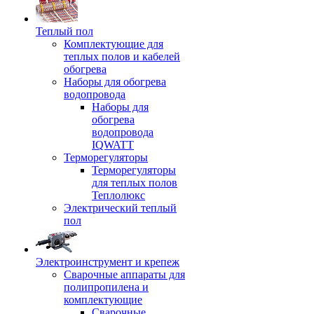
Теплый пол
Комплектующие для
теплых полов и кабелей
обогрева
Наборы для обогрева
водопровода
Наборы для
обогрева
водопровода
IQWATT
Терморегуляторы
Терморегуляторы
для теплых полов
Теплолюкс
Электрический теплый
пол
Электроинструмент и крепеж
Сварочные аппараты для
полипропилена и
комплектующие
Сварочные