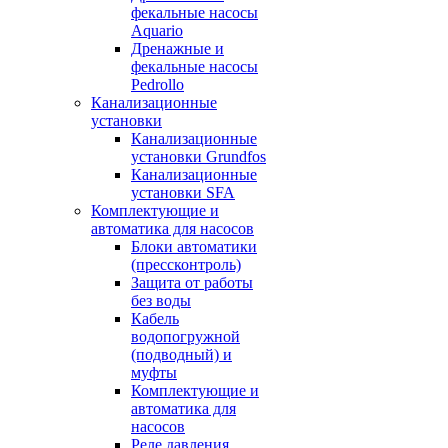
фекальные насосы
Aquario
Дренажные и
фекальные насосы
Pedrollo
Канализационные
установки
Канализационные
установки Grundfos
Канализационные
установки SFA
Комплектующие и
автоматика для насосов
Блоки автоматики
(прессконтроль)
Защита от работы
без воды
Кабель
водопогружной
(подводный) и
муфты
Комплектующие и
автоматика для
насосов
Реле давления