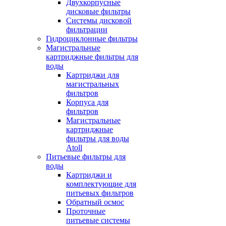
Двухкорпусные
дисковые фильтры
Системы дисковой
фильтрации
Гидроциклонные фильтры
Магистральные
картриджные фильтры для
воды
Картриджи для
магистральных
фильтров
Корпуса для
фильтров
Магистральные
картриджные
фильтры для воды
Atoll
Питьевые фильтры для
воды
Картриджи и
комплектующие для
питьевых фильтров
Обратный осмос
Проточные
питьевые системы