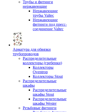
Трубы и фитинги
нержавеющие
Нержавеющие
трубы Valtec
Нержавеющие
фитинги под пресс-
соединение Valtec
Арматура для обвязки
трубопроводов
Распределительные
коллекторы (гребенки)
Коллекторы
Oventrop
Коллекторы Stout
Распределительные
шкафы
Распределительные
шкафы Stout
Распределительные
шкафы Wester
Резьбовые фитинги