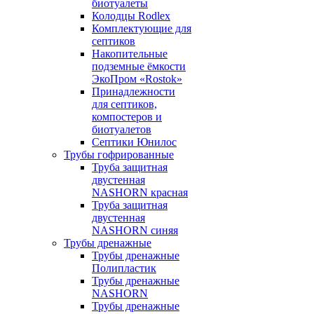
биотуалеты
Колодцы Rodlex
Комплектующие для
септиков
Накопительные
подземные ёмкости
ЭкоПром «Rostok»
Принадлежности
для септиков,
компостеров и
биотуалетов
Септики Юнилос
Трубы гофрированные
Труба защитная
двустенная
NASHORN красная
Труба защитная
двустенная
NASHORN синяя
Трубы дренажные
Трубы дренажные
Полипластик
Трубы дренажные
NASHORN
Трубы дренажные