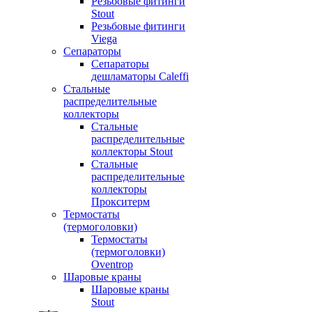
Резьбовые фитинги
Stout
Резьбовые фитинги
Viega
Сепараторы
Сепараторы
дешламаторы Caleffi
Стальные
распределительные
коллекторы
Стальные
распределительные
коллекторы Stout
Стальные
распределительные
коллекторы
Прокситерм
Термостаты
(термоголовки)
Термостаты
(термоголовки)
Oventrop
Шаровые краны
Шаровые краны
Stout