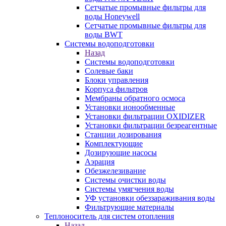
Сетчатые промывные фильтры для
воды Honeywell
Сетчатые промывные фильтры для
воды BWT
Системы водоподготовки
Назад
Системы водоподготовки
Солевые баки
Блоки управления
Корпуса фильтров
Мембраны обратного осмоса
Установки ионообменные
Установки фильтрации OXIDIZER
Установки фильтрации безреагентные
Станции дозирования
Комплектующие
Дозирующие насосы
Аэрация
Обезжелезивание
Системы очистки воды
Системы умягчения воды
УФ установки обеззараживания воды
Фильтрующие материалы
Теплоноситель для систем отопления
Назад