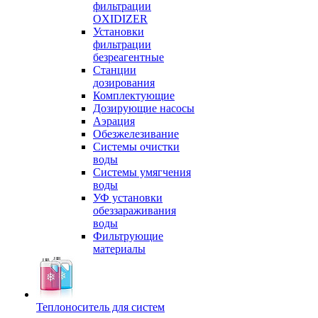
фильтрации
OXIDIZER
Установки
фильтрации
безреагентные
Станции
дозирования
Комплектующие
Дозирующие насосы
Аэрация
Обезжелезивание
Системы очистки
воды
Системы умягчения
воды
УФ установки
обеззараживания
воды
Фильтрующие
материалы
Теплоноситель для систем