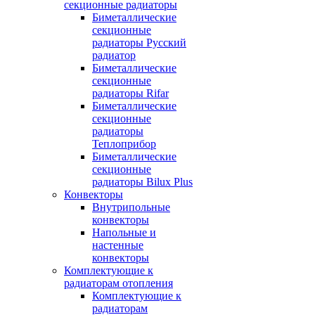
секционные радиаторы
Биметаллические
секционные
радиаторы Русский
радиатор
Биметаллические
секционные
радиаторы Rifar
Биметаллические
секционные
радиаторы
Теплоприбор
Биметаллические
секционные
радиаторы Bilux Plus
Конвекторы
Внутрипольные
конвекторы
Напольные и
настенные
конвекторы
Комплектующие к
радиаторам отопления
Комплектующие к
радиаторам