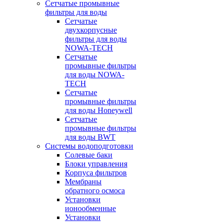
Сетчатые промывные
фильтры для воды
Сетчатые
двухкорпусные
фильтры для воды
NOWA-TECH
Сетчатые
промывные фильтры
для воды NOWA-
TECH
Сетчатые
промывные фильтры
для воды Honeywell
Сетчатые
промывные фильтры
для воды BWT
Системы водоподготовки
Солевые баки
Блоки управления
Корпуса фильтров
Мембраны
обратного осмоса
Установки
ионообменные
Установки