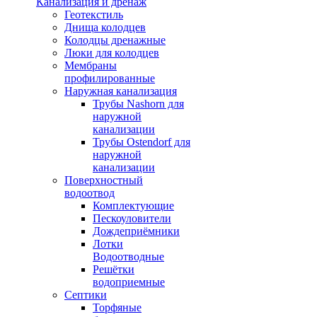
Канализация и дренаж
Геотекстиль
Днища колодцев
Колодцы дренажные
Люки для колодцев
Мембраны
профилированные
Наружная канализация
Трубы Nashorn для
наружной
канализации
Трубы Ostendorf для
наружной
канализации
Поверхностный
водоотвод
Комплектующие
Пескоуловители
Дождеприёмники
Лотки
Водоотводные
Решётки
водоприемные
Септики
Торфяные