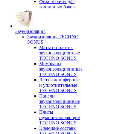
Фикс-пакеты для
топливных баков
Звукоизоляция
Звукоизоляция TECHNO
SONUS
Маты и полотна
звукоизоляционные
TECHNO SONUS
Мембраны
звукоизоляционнные
TECHNO SONUS
Ленты демпферные
и уплотнительные
TECHNO SONUS
Панели
звукоизоляционные
TECHNO SONUS
Плиты
шумопоглощающие
TECHNO SONUS
Клеющие составы
TECHNO SONUS