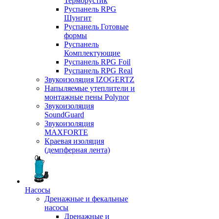
Терморустик
Руспанель RPG
Шунгит
Руспанель Готовые
формы
Руспанель
Комплектующие
Руспанель RPG Foil
Руспанель RPG Real
Звукоизоляция IZOGERTZ
Напыляемые утеплители и
монтажные пены Polynor
Звукоизоляция
SoundGuard
Звукоизоляция
MAXFORTE
Краевая изоляция
(демпферная лента)
Насосы
Дренажные и фекальные
насосы
Дренажные и