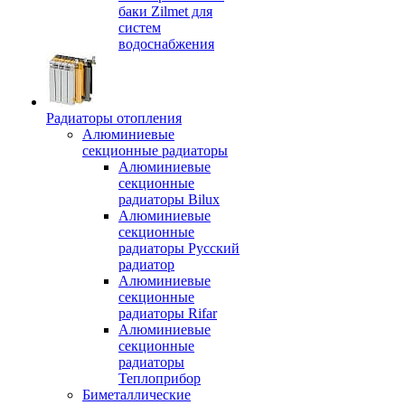
баки Zilmet для
систем
водоснабжения
Радиаторы отопления
Алюминиевые
секционные радиаторы
Алюминиевые
секционные
радиаторы Bilux
Алюминиевые
секционные
радиаторы Русский
радиатор
Алюминиевые
секционные
радиаторы Rifar
Алюминиевые
секционные
радиаторы
Теплоприбор
Биметаллические