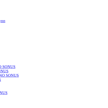
упп
NO SONUS
ONUS
CHNO SONUS
S
ONUS