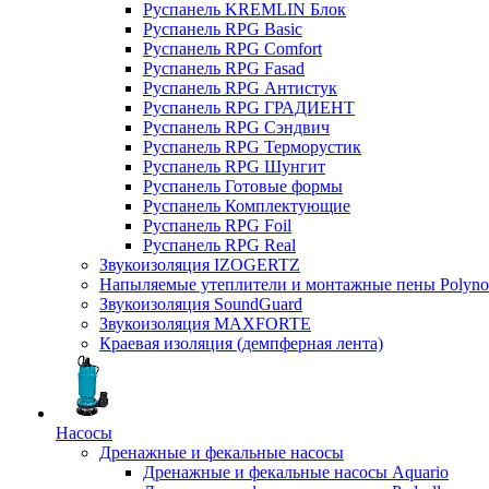
Руспанель KREMLIN Блок
Руспанель RPG Basic
Руспанель RPG Comfort
Руспанель RPG Fasad
Руспанель RPG Антистук
Руспанель RPG ГРАДИЕНТ
Руспанель RPG Сэндвич
Руспанель RPG Терморустик
Руспанель RPG Шунгит
Руспанель Готовые формы
Руспанель Комплектующие
Руспанель RPG Foil
Руспанель RPG Real
Звукоизоляция IZOGERTZ
Напыляемые утеплители и монтажные пены Polyno
Звукоизоляция SoundGuard
Звукоизоляция MAXFORTE
Краевая изоляция (демпферная лента)
Насосы
Дренажные и фекальные насосы
Дренажные и фекальные насосы Aquario