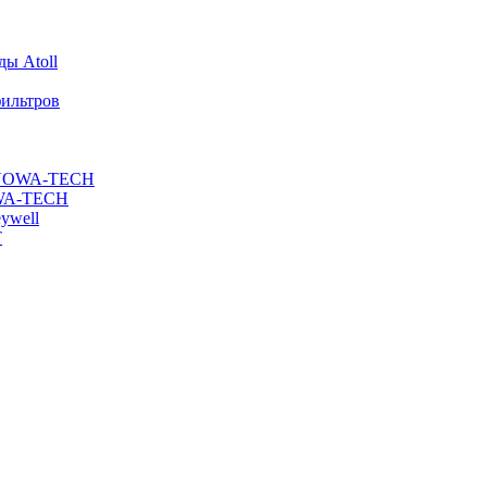
ы Atoll
ильтров
ы NOWA-TECH
OWA-TECH
ywell
T