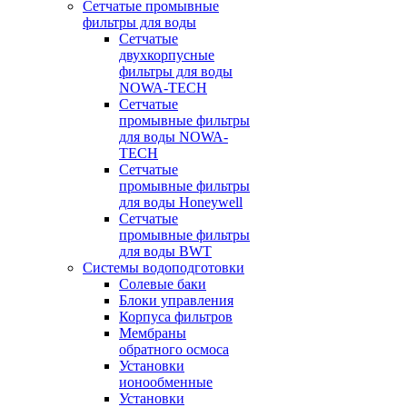
Сетчатые промывные
фильтры для воды
Сетчатые
двухкорпусные
фильтры для воды
NOWA-TECH
Сетчатые
промывные фильтры
для воды NOWA-
TECH
Сетчатые
промывные фильтры
для воды Honeywell
Сетчатые
промывные фильтры
для воды BWT
Системы водоподготовки
Солевые баки
Блоки управления
Корпуса фильтров
Мембраны
обратного осмоса
Установки
ионообменные
Установки