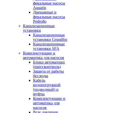
фекальные насосы
Aquario
Дренажные и
фекальные насосы
Pedrollo
Канализационные
установки
Канализационные
установки Grundfos
Канализационные
установки SFA
Комплектующие и
автоматика для насосов
Блоки автоматики
(прессконтроль)
Защита от работы
без воды
Кабель
водопогружной
(подводный) и
муфты
Комплектующие и
автоматика для
насосов
Реле давления