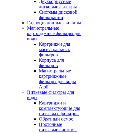
Двухкорпусные
дисковые фильтры
Системы дисковой
фильтрации
Гидроциклонные фильтры
Магистральные
картриджные фильтры для
воды
Картриджи для
магистральных
фильтров
Корпуса для
фильтров
Магистральные
картриджные
фильтры для воды
Atoll
Питьевые фильтры для
воды
Картриджи и
комплектующие для
питьевых фильтров
Обратный осмос
Проточные
питьевые системы