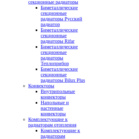
секционные радиаторы
Биметаллические
секционные
радиаторы Русский
радиатор
Биметаллические
секционные
радиаторы Rifar
Биметаллические
секционные
радиаторы
Теплоприбор
Биметаллические
секционные
радиаторы Bilux Plus
Конвекторы
Внутрипольные
конвекторы
Напольные и
настенные
конвекторы
Комплектующие к
радиаторам отопления
Комплектующие к
радиаторам