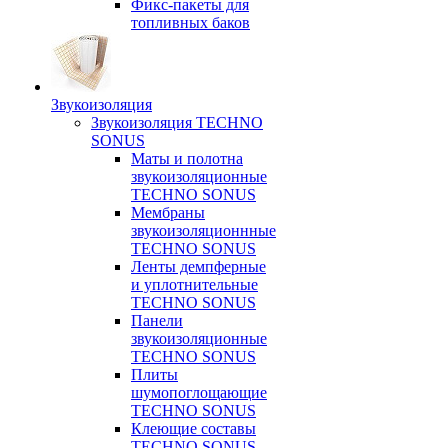
Фикс-пакеты для
топливных баков
Звукоизоляция
Звукоизоляция TECHNO
SONUS
Маты и полотна
звукоизоляционные
TECHNO SONUS
Мембраны
звукоизоляционнные
TECHNO SONUS
Ленты демпферные
и уплотнительные
TECHNO SONUS
Панели
звукоизоляционные
TECHNO SONUS
Плиты
шумопоглощающие
TECHNO SONUS
Клеющие составы
TECHNO SONUS