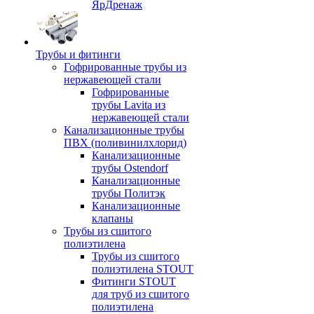
ЯрДренаж
Трубы и фитинги
Гофрированные трубы из
нержавеющей стали
Гофрированные
трубы Lavita из
нержавеющей стали
Канализационные трубы
ПВХ (поливинилхлорид)
Канализационные
трубы Ostendorf
Канализационные
трубы Политэк
Канализационные
клапаны
Трубы из сшитого
полиэтилена
Трубы из сшитого
полиэтилена STOUT
Фитинги STOUT
для труб из сшитого
полиэтилена