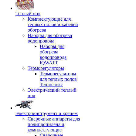
Теплый пол
Комплектующие для
теплых полов и кабелей
обогрева
Наборы для обогрева
водопровода
Наборы для
обогрева
водопровода
IQWATT
Терморегуляторы
Терморегуляторы
для теплых полов
Теплолюкс
Электрический теплый
пол
Электроинструмент и крепеж
Сварочные аппараты для
полипропилена и
комплектующие
Сварочные