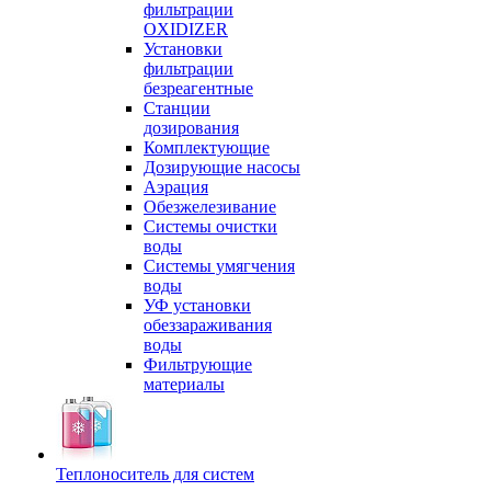
фильтрации
OXIDIZER
Установки
фильтрации
безреагентные
Станции
дозирования
Комплектующие
Дозирующие насосы
Аэрация
Обезжелезивание
Системы очистки
воды
Системы умягчения
воды
УФ установки
обеззараживания
воды
Фильтрующие
материалы
Теплоноситель для систем