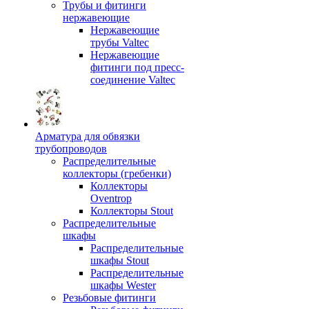
Трубы и фитинги
нержавеющие
Нержавеющие
трубы Valtec
Нержавеющие
фитинги под пресс-
соединение Valtec
Арматура для обвязки
трубопроводов
Распределительные
коллекторы (гребенки)
Коллекторы
Oventrop
Коллекторы Stout
Распределительные
шкафы
Распределительные
шкафы Stout
Распределительные
шкафы Wester
Резьбовые фитинги