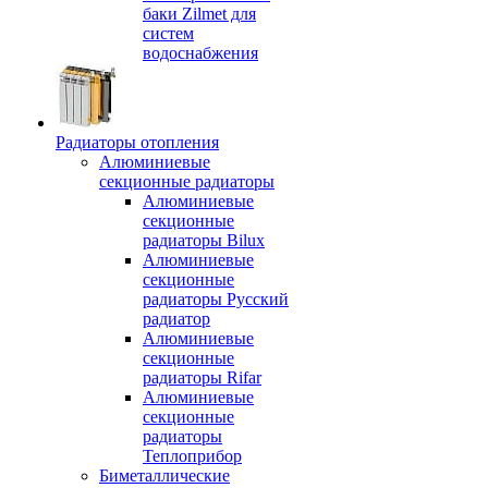
баки Zilmet для
систем
водоснабжения
Радиаторы отопления
Алюминиевые
секционные радиаторы
Алюминиевые
секционные
радиаторы Bilux
Алюминиевые
секционные
радиаторы Русский
радиатор
Алюминиевые
секционные
радиаторы Rifar
Алюминиевые
секционные
радиаторы
Теплоприбор
Биметаллические