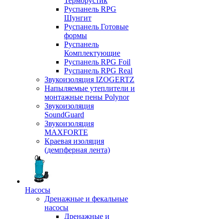
Терморустик
Руспанель RPG
Шунгит
Руспанель Готовые
формы
Руспанель
Комплектующие
Руспанель RPG Foil
Руспанель RPG Real
Звукоизоляция IZOGERTZ
Напыляемые утеплители и
монтажные пены Polynor
Звукоизоляция
SoundGuard
Звукоизоляция
MAXFORTE
Краевая изоляция
(демпферная лента)
Насосы
Дренажные и фекальные
насосы
Дренажные и