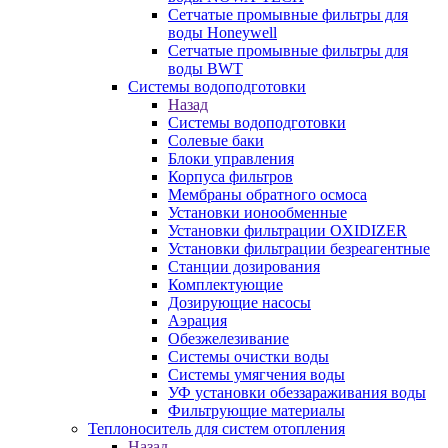
Сетчатые промывные фильтры для
воды Honeywell
Сетчатые промывные фильтры для
воды BWT
Системы водоподготовки
Назад
Системы водоподготовки
Солевые баки
Блоки управления
Корпуса фильтров
Мембраны обратного осмоса
Установки ионообменные
Установки фильтрации OXIDIZER
Установки фильтрации безреагентные
Станции дозирования
Комплектующие
Дозирующие насосы
Аэрация
Обезжелезивание
Системы очистки воды
Системы умягчения воды
УФ установки обеззараживания воды
Фильтрующие материалы
Теплоноситель для систем отопления
Назад