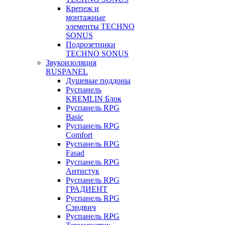
Крепеж и
монтажные
элементы TECHNO
SONUS
Подрозетники
TECHNO SONUS
Звукоизоляция
RUSPANEL
Душевые поддоны
Руспанель
KREMLIN Блок
Руспанель RPG
Basic
Руспанель RPG
Comfort
Руспанель RPG
Fasad
Руспанель RPG
Антистук
Руспанель RPG
ГРАДИЕНТ
Руспанель RPG
Сэндвич
Руспанель RPG