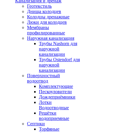
Канализация и дренаж
Геотекстиль
Днища колодцев
Колодцы дренажные
Люки для колодцев
Мембраны
профилированные
Наружная канализация
Трубы Nashorn для
наружной
канализации
Трубы Ostendorf для
наружной
канализации
Поверхностный
водоотвод
Комплектующие
Пескоуловители
Дождеприёмники
Лотки
Водоотводные
Решётки
водоприемные
Септики
Торфяные