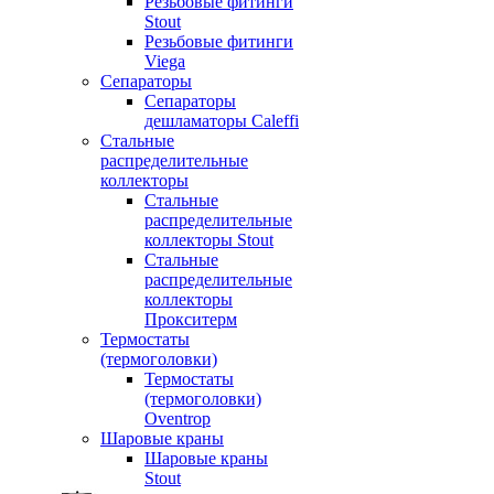
Резьбовые фитинги
Stout
Резьбовые фитинги
Viega
Сепараторы
Сепараторы
дешламаторы Caleffi
Стальные
распределительные
коллекторы
Стальные
распределительные
коллекторы Stout
Стальные
распределительные
коллекторы
Прокситерм
Термостаты
(термоголовки)
Термостаты
(термоголовки)
Oventrop
Шаровые краны
Шаровые краны
Stout