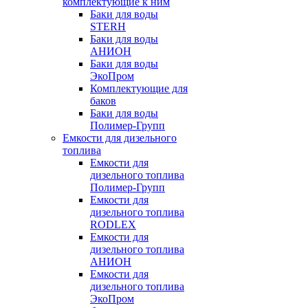
комплектующие к ним
Баки для воды
STERH
Баки для воды
АНИОН
Баки для воды
ЭкоПром
Комплектующие для
баков
Баки для воды
Полимер-Групп
Емкости для дизельного
топлива
Емкости для
дизельного топлива
Полимер-Групп
Емкости для
дизельного топлива
RODLEX
Емкости для
дизельного топлива
АНИОН
Емкости для
дизельного топлива
ЭкоПром