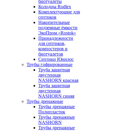
биотуалеты
Колодцы Rodlex
Комплектующие для
септиков
Накопительные
подземные ёмкости
ЭкоПром «Rostok»
Принадлежности
для септиков,
компостеров и
биотуалетов
Септики Юнилос
Трубы гофрированные
Труба защитная
двустенная
NASHORN красная
Труба защитная
двустенная
NASHORN синяя
Трубы дренажные
Трубы дренажные
Полипластик
Трубы дренажные
NASHORN
Трубы дренажные