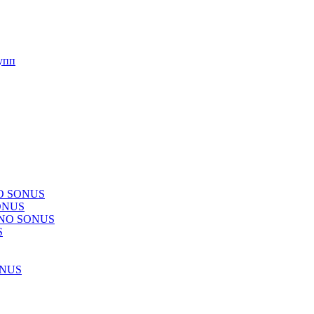
упп
NO SONUS
ONUS
CHNO SONUS
S
ONUS