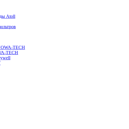
ы Atoll
ильтров
ы NOWA-TECH
OWA-TECH
ywell
T