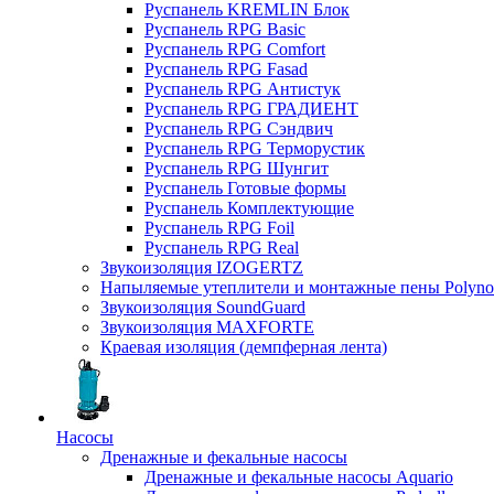
Руспанель KREMLIN Блок
Руспанель RPG Basic
Руспанель RPG Comfort
Руспанель RPG Fasad
Руспанель RPG Антистук
Руспанель RPG ГРАДИЕНТ
Руспанель RPG Сэндвич
Руспанель RPG Терморустик
Руспанель RPG Шунгит
Руспанель Готовые формы
Руспанель Комплектующие
Руспанель RPG Foil
Руспанель RPG Real
Звукоизоляция IZOGERTZ
Напыляемые утеплители и монтажные пены Polyno
Звукоизоляция SoundGuard
Звукоизоляция MAXFORTE
Краевая изоляция (демпферная лента)
Насосы
Дренажные и фекальные насосы
Дренажные и фекальные насосы Aquario