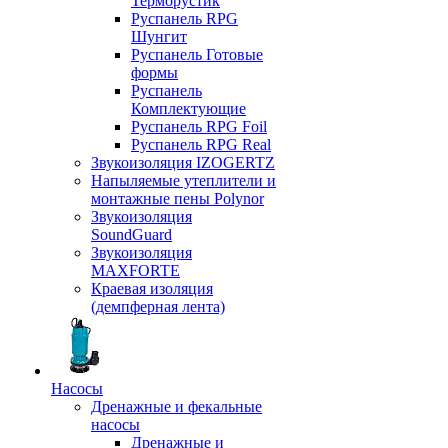
Терморустик
Руспанель RPG
Шунгит
Руспанель Готовые
формы
Руспанель
Комплектующие
Руспанель RPG Foil
Руспанель RPG Real
Звукоизоляция IZOGERTZ
Напыляемые утеплители и
монтажные пены Polynor
Звукоизоляция
SoundGuard
Звукоизоляция
MAXFORTE
Краевая изоляция
(демпферная лента)
Насосы
Дренажные и фекальные
насосы
Дренажные и