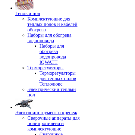
Теплый пол
Комплектующие для
теплых полов и кабелей
обогрева
Наборы для обогрева
водопровода
Наборы для
обогрева
водопровода
IQWATT
Терморегуляторы
Терморегуляторы
для теплых полов
Теплолюкс
Электрический теплый
пол
Электроинструмент и крепеж
Сварочные аппараты для
полипропилена и
комплектующие
Сварочные