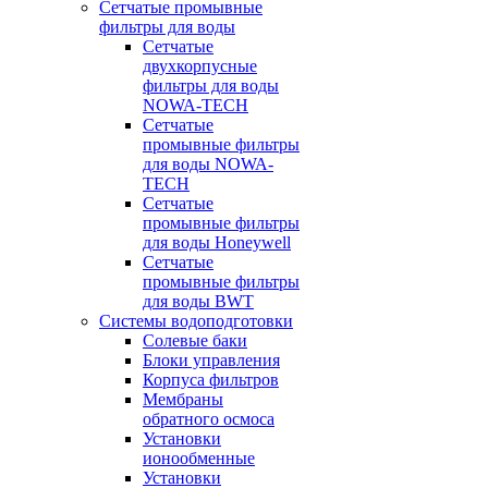
Сетчатые промывные
фильтры для воды
Сетчатые
двухкорпусные
фильтры для воды
NOWA-TECH
Сетчатые
промывные фильтры
для воды NOWA-
TECH
Сетчатые
промывные фильтры
для воды Honeywell
Сетчатые
промывные фильтры
для воды BWT
Системы водоподготовки
Солевые баки
Блоки управления
Корпуса фильтров
Мембраны
обратного осмоса
Установки
ионообменные
Установки