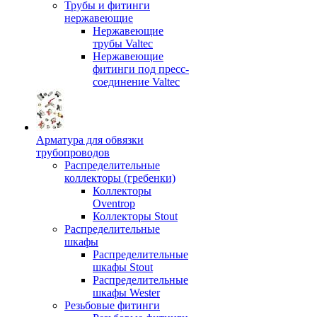
Трубы и фитинги
нержавеющие
Нержавеющие
трубы Valtec
Нержавеющие
фитинги под пресс-
соединение Valtec
Арматура для обвязки
трубопроводов
Распределительные
коллекторы (гребенки)
Коллекторы
Oventrop
Коллекторы Stout
Распределительные
шкафы
Распределительные
шкафы Stout
Распределительные
шкафы Wester
Резьбовые фитинги