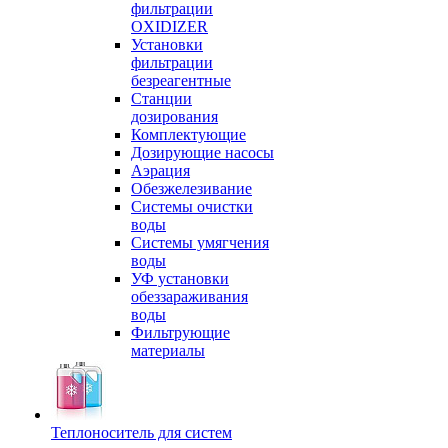
фильтрации
OXIDIZER
Установки
фильтрации
безреагентные
Станции
дозирования
Комплектующие
Дозирующие насосы
Аэрация
Обезжелезивание
Системы очистки
воды
Системы умягчения
воды
УФ установки
обеззараживания
воды
Фильтрующие
материалы
Теплоноситель для систем