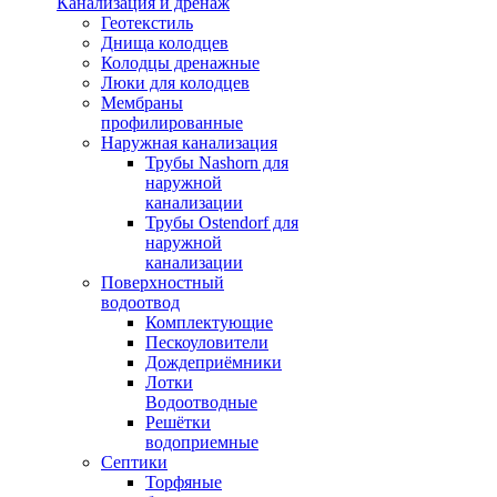
Канализация и дренаж
Геотекстиль
Днища колодцев
Колодцы дренажные
Люки для колодцев
Мембраны
профилированные
Наружная канализация
Трубы Nashorn для
наружной
канализации
Трубы Ostendorf для
наружной
канализации
Поверхностный
водоотвод
Комплектующие
Пескоуловители
Дождеприёмники
Лотки
Водоотводные
Решётки
водоприемные
Септики
Торфяные