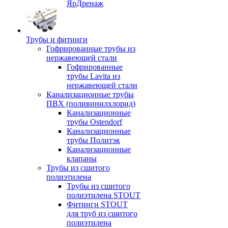
ЯрДренаж
Трубы и фитинги
Гофрированные трубы из
нержавеющей стали
Гофрированные
трубы Lavita из
нержавеющей стали
Канализационные трубы
ПВХ (поливинилхлорид)
Канализационные
трубы Ostendorf
Канализационные
трубы Политэк
Канализационные
клапаны
Трубы из сшитого
полиэтилена
Трубы из сшитого
полиэтилена STOUT
Фитинги STOUT
для труб из сшитого
полиэтилена