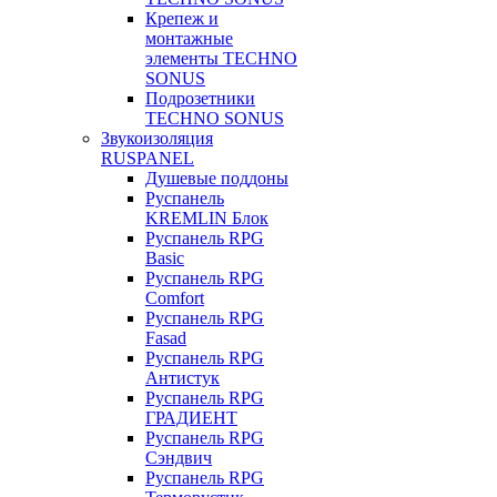
Крепеж и
монтажные
элементы TECHNO
SONUS
Подрозетники
TECHNO SONUS
Звукоизоляция
RUSPANEL
Душевые поддоны
Руспанель
KREMLIN Блок
Руспанель RPG
Basic
Руспанель RPG
Comfort
Руспанель RPG
Fasad
Руспанель RPG
Антистук
Руспанель RPG
ГРАДИЕНТ
Руспанель RPG
Сэндвич
Руспанель RPG