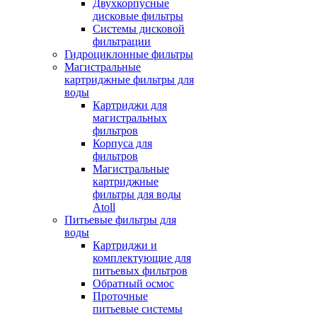
Двухкорпусные
дисковые фильтры
Системы дисковой
фильтрации
Гидроциклонные фильтры
Магистральные
картриджные фильтры для
воды
Картриджи для
магистральных
фильтров
Корпуса для
фильтров
Магистральные
картриджные
фильтры для воды
Atoll
Питьевые фильтры для
воды
Картриджи и
комплектующие для
питьевых фильтров
Обратный осмос
Проточные
питьевые системы