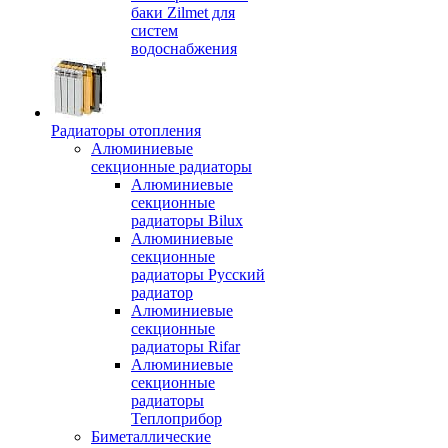
баки Zilmet для
систем
водоснабжения
Радиаторы отопления
Алюминиевые
секционные радиаторы
Алюминиевые
секционные
радиаторы Bilux
Алюминиевые
секционные
радиаторы Русский
радиатор
Алюминиевые
секционные
радиаторы Rifar
Алюминиевые
секционные
радиаторы
Теплоприбор
Биметаллические