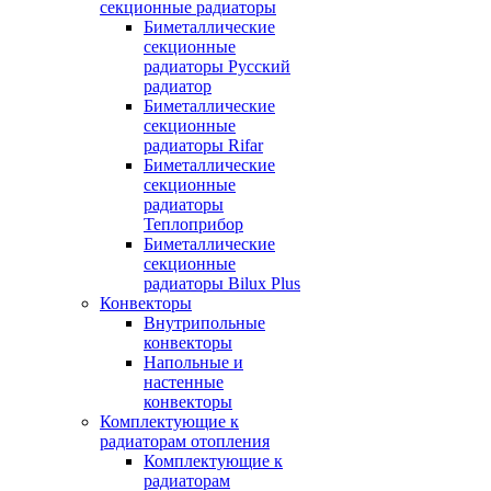
секционные радиаторы
Биметаллические
секционные
радиаторы Русский
радиатор
Биметаллические
секционные
радиаторы Rifar
Биметаллические
секционные
радиаторы
Теплоприбор
Биметаллические
секционные
радиаторы Bilux Plus
Конвекторы
Внутрипольные
конвекторы
Напольные и
настенные
конвекторы
Комплектующие к
радиаторам отопления
Комплектующие к
радиаторам