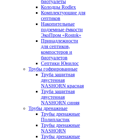
биотуалеты
Колодцы Rodlex
Комплектующие для
септиков
Накопительные
подземные ёмкости
ЭкоПром «Rostok»
Принадлежности
для септиков,
компостеров и
биотуалетов
Септики Юнилос
Трубы гофрированные
Труба защитная
двустенная
NASHORN красная
Труба защитная
двустенная
NASHORN синяя
Трубы дренажные
Трубы дренажные
Полипластик
Трубы дренажные
NASHORN
Трубы дренажные