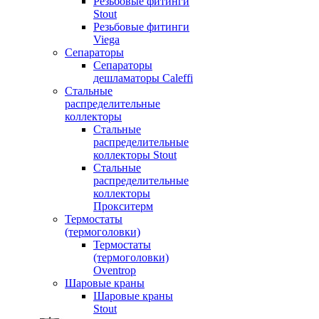
Резьбовые фитинги
Stout
Резьбовые фитинги
Viega
Сепараторы
Сепараторы
дешламаторы Caleffi
Стальные
распределительные
коллекторы
Стальные
распределительные
коллекторы Stout
Стальные
распределительные
коллекторы
Прокситерм
Термостаты
(термоголовки)
Термостаты
(термоголовки)
Oventrop
Шаровые краны
Шаровые краны
Stout