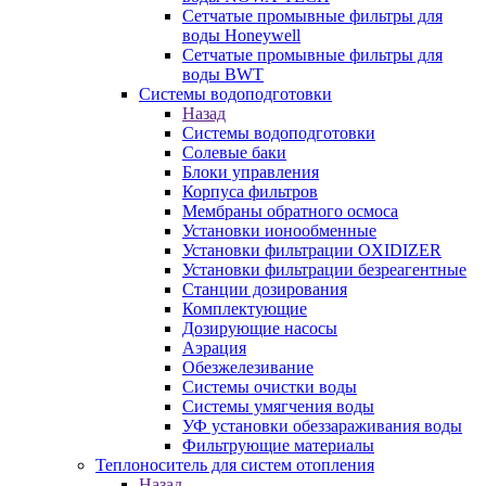
Сетчатые промывные фильтры для
воды Honeywell
Сетчатые промывные фильтры для
воды BWT
Системы водоподготовки
Назад
Системы водоподготовки
Солевые баки
Блоки управления
Корпуса фильтров
Мембраны обратного осмоса
Установки ионообменные
Установки фильтрации OXIDIZER
Установки фильтрации безреагентные
Станции дозирования
Комплектующие
Дозирующие насосы
Аэрация
Обезжелезивание
Системы очистки воды
Системы умягчения воды
УФ установки обеззараживания воды
Фильтрующие материалы
Теплоноситель для систем отопления
Назад