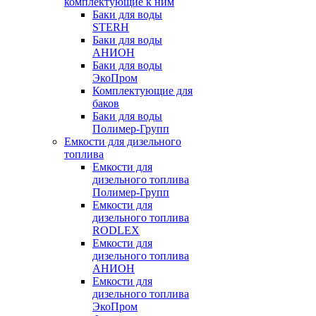
комплектующие к ним
Баки для воды
STERH
Баки для воды
АНИОН
Баки для воды
ЭкоПром
Комплектующие для
баков
Баки для воды
Полимер-Групп
Емкости для дизельного
топлива
Емкости для
дизельного топлива
Полимер-Групп
Емкости для
дизельного топлива
RODLEX
Емкости для
дизельного топлива
АНИОН
Емкости для
дизельного топлива
ЭкоПром