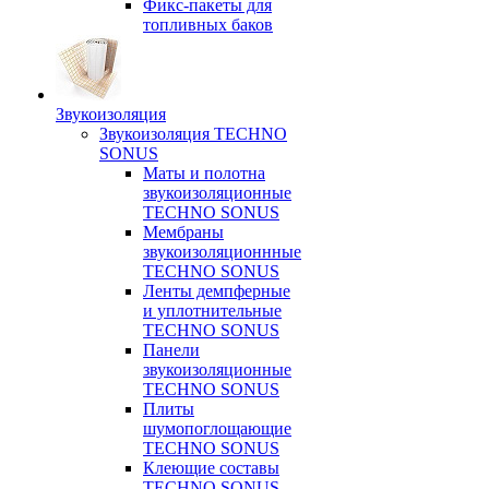
Фикс-пакеты для
топливных баков
Звукоизоляция
Звукоизоляция TECHNO
SONUS
Маты и полотна
звукоизоляционные
TECHNO SONUS
Мембраны
звукоизоляционнные
TECHNO SONUS
Ленты демпферные
и уплотнительные
TECHNO SONUS
Панели
звукоизоляционные
TECHNO SONUS
Плиты
шумопоглощающие
TECHNO SONUS
Клеющие составы
TECHNO SONUS