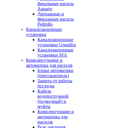
фекальные насосы
Aquario
Дренажные и
фекальные насосы
Pedrollo
Канализационные
установки
Канализационные
установки Grundfos
Канализационные
установки SFA
Комплектующие и
автоматика для насосов
Блоки автоматики
(прессконтроль)
Защита от работы
без воды
Кабель
водопогружной
(подводный) и
муфты
Комплектующие и
автоматика для
насосов
Реле давления