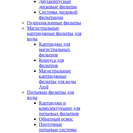
Двухкорпусные
дисковые фильтры
Системы дисковой
фильтрации
Гидроциклонные фильтры
Магистральные
картриджные фильтры для
воды
Картриджи для
магистральных
фильтров
Корпуса для
фильтров
Магистральные
картриджные
фильтры для воды
Atoll
Питьевые фильтры для
воды
Картриджи и
комплектующие для
питьевых фильтров
Обратный осмос
Проточные
питьевые системы