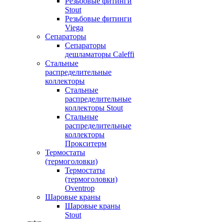
Резьбовые фитинги
Stout
Резьбовые фитинги
Viega
Сепараторы
Сепараторы
дешламаторы Caleffi
Стальные
распределительные
коллекторы
Стальные
распределительные
коллекторы Stout
Стальные
распределительные
коллекторы
Прокситерм
Термостаты
(термоголовки)
Термостаты
(термоголовки)
Oventrop
Шаровые краны
Шаровые краны
Stout