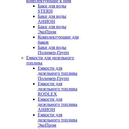
комплектующие к ним
Баки для воды
STERH
Баки для воды
АНИОН
Баки для воды
ЭкоПром
Комплектующие для
баков
Баки для воды
Полимер-Групп
Емкости для дизельного
топлива
Емкости для
дизельного топлива
Полимер-Групп
Емкости для
дизельного топлива
RODLEX
Емкости для
дизельного топлива
АНИОН
Емкости для
дизельного топлива
ЭкоПром