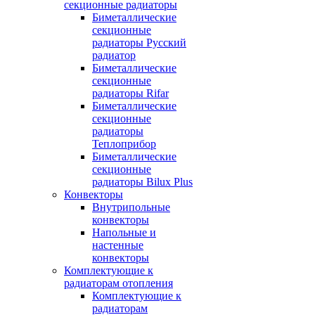
секционные радиаторы
Биметаллические
секционные
радиаторы Русский
радиатор
Биметаллические
секционные
радиаторы Rifar
Биметаллические
секционные
радиаторы
Теплоприбор
Биметаллические
секционные
радиаторы Bilux Plus
Конвекторы
Внутрипольные
конвекторы
Напольные и
настенные
конвекторы
Комплектующие к
радиаторам отопления
Комплектующие к
радиаторам