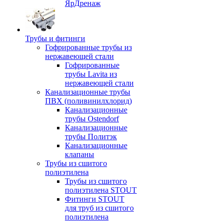
ЯрДренаж
Трубы и фитинги
Гофрированные трубы из
нержавеющей стали
Гофрированные
трубы Lavita из
нержавеющей стали
Канализационные трубы
ПВХ (поливинилхлорид)
Канализационные
трубы Ostendorf
Канализационные
трубы Политэк
Канализационные
клапаны
Трубы из сшитого
полиэтилена
Трубы из сшитого
полиэтилена STOUT
Фитинги STOUT
для труб из сшитого
полиэтилена