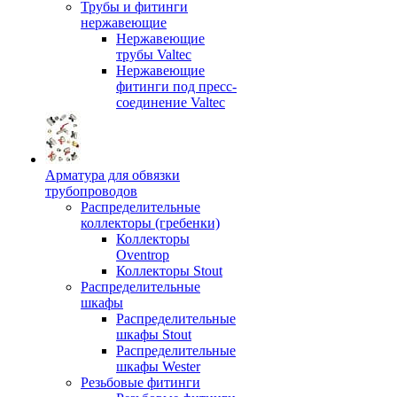
Трубы и фитинги
нержавеющие
Нержавеющие
трубы Valtec
Нержавеющие
фитинги под пресс-
соединение Valtec
Арматура для обвязки
трубопроводов
Распределительные
коллекторы (гребенки)
Коллекторы
Oventrop
Коллекторы Stout
Распределительные
шкафы
Распределительные
шкафы Stout
Распределительные
шкафы Wester
Резьбовые фитинги