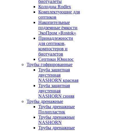
биотуалеты
Колодцы Rodlex
Комплектующие для
септиков
Накопительные
подземные ёмкости
ЭкоПром «Rostok»
Принадлежности
для септиков,
компостеров и
биотуалетов
Септики Юнилос
Трубы гофрированные
Труба защитная
двустенная
NASHORN красная
Труба защитная
двустенная
NASHORN синяя
Трубы дренажные
Трубы дренажные
Полипластик
Трубы дренажные
NASHORN
Трубы дренажные