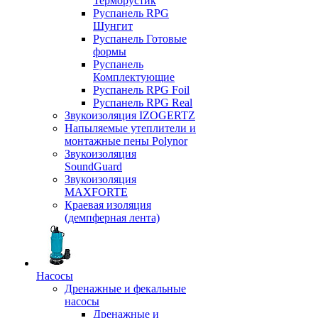
Терморустик
Руспанель RPG
Шунгит
Руспанель Готовые
формы
Руспанель
Комплектующие
Руспанель RPG Foil
Руспанель RPG Real
Звукоизоляция IZOGERTZ
Напыляемые утеплители и
монтажные пены Polynor
Звукоизоляция
SoundGuard
Звукоизоляция
MAXFORTE
Краевая изоляция
(демпферная лента)
Насосы
Дренажные и фекальные
насосы
Дренажные и