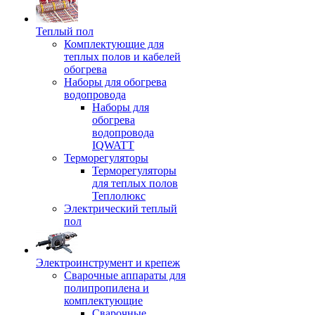
Теплый пол
Комплектующие для
теплых полов и кабелей
обогрева
Наборы для обогрева
водопровода
Наборы для
обогрева
водопровода
IQWATT
Терморегуляторы
Терморегуляторы
для теплых полов
Теплолюкс
Электрический теплый
пол
Электроинструмент и крепеж
Сварочные аппараты для
полипропилена и
комплектующие
Сварочные