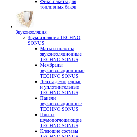
Фикс-пакеты для
топливных баков
Звукоизоляция
Звукоизоляция TECHNO
SONUS
Маты и полотна
звукоизоляционные
TECHNO SONUS
Мембраны
звукоизоляционнные
TECHNO SONUS
Ленты демпферные
и уплотнительные
TECHNO SONUS
Панели
звукоизоляционные
TECHNO SONUS
Плиты
шумопоглощающие
TECHNO SONUS
Клеющие составы
TECHNO SONUS