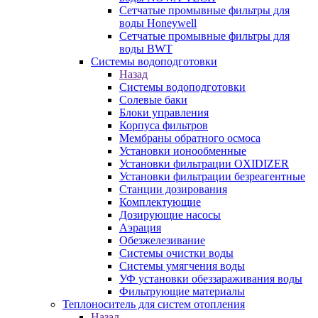
Сетчатые промывные фильтры для
воды Honeywell
Сетчатые промывные фильтры для
воды BWT
Системы водоподготовки
Назад
Системы водоподготовки
Солевые баки
Блоки управления
Корпуса фильтров
Мембраны обратного осмоса
Установки ионообменные
Установки фильтрации OXIDIZER
Установки фильтрации безреагентные
Станции дозирования
Комплектующие
Дозирующие насосы
Аэрация
Обезжелезивание
Системы очистки воды
Системы умягчения воды
УФ установки обеззараживания воды
Фильтрующие материалы
Теплоноситель для систем отопления
Назад