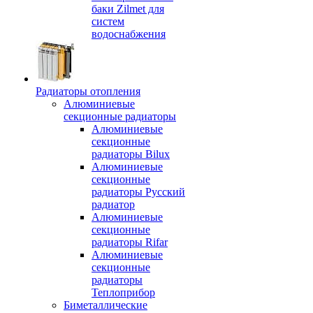
баки Zilmet для
систем
водоснабжения
Радиаторы отопления
Алюминиевые
секционные радиаторы
Алюминиевые
секционные
радиаторы Bilux
Алюминиевые
секционные
радиаторы Русский
радиатор
Алюминиевые
секционные
радиаторы Rifar
Алюминиевые
секционные
радиаторы
Теплоприбор
Биметаллические