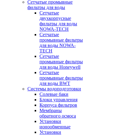
Сетчатые промывные
фильтры для воды
Сетчатые
двухкорпусные
фильтры для воды
NOWA-TECH
Сетчатые
промывные фильтры
для воды NOWA-
TECH
Сетчатые
промывные фильтры
для воды Honeywell
Сетчатые
промывные фильтры
для воды BWT
Системы водоподготовки
Солевые баки
Блоки управления
Корпуса фильтров
Мембраны
обратного осмоса
Установки
ионообменные
Установки