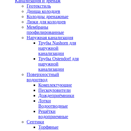
Канализация и дренаж
Геотекстиль
Днища колодцев
Колодцы дренажные
Люки для колодцев
Мембраны
профилированные
Наружная канализация
Трубы Nashorn для
наружной
канализации
Трубы Ostendorf для
наружной
канализации
Поверхностный
водоотвод
Комплектующие
Пескоуловители
Дождеприёмники
Лотки
Водоотводные
Решётки
водоприемные
Септики
Торфяные