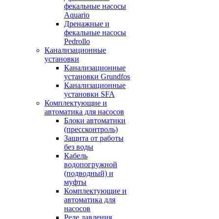
фекальные насосы
Aquario
Дренажные и
фекальные насосы
Pedrollo
Канализационные
установки
Канализационные
установки Grundfos
Канализационные
установки SFA
Комплектующие и
автоматика для насосов
Блоки автоматики
(прессконтроль)
Защита от работы
без воды
Кабель
водопогружной
(подводный) и
муфты
Комплектующие и
автоматика для
насосов
Реле давления