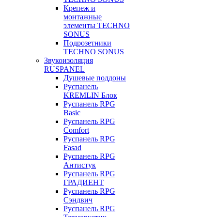
Крепеж и
монтажные
элементы TECHNO
SONUS
Подрозетники
TECHNO SONUS
Звукоизоляция
RUSPANEL
Душевые поддоны
Руспанель
KREMLIN Блок
Руспанель RPG
Basic
Руспанель RPG
Comfort
Руспанель RPG
Fasad
Руспанель RPG
Антистук
Руспанель RPG
ГРАДИЕНТ
Руспанель RPG
Сэндвич
Руспанель RPG