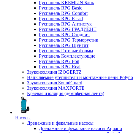
Руспанель KREMLIN Блок
Руспанель RPG Basic
Руспанель RPG Comfort
Руспанель RPG Fasad
Руспанель RPG Антистук
Руспанель RPG ГРАДИЕНТ
Руспанель RPG Сэндвич
Руспанель RPG Терморустик
Руспанель RPG Шунгит
Руспанель Готовые формы
Руспанель Комплектующие
Руспанель RPG Foil
Руспанель RPG Real
Звукоизоляция IZOGERTZ
Напыляемые утеплители и монтажные пены Polyno
Звукоизоляция SoundGuard
Звукоизоляция MAXFORTE
Краевая изоляция (демпферная лента)
Насосы
Дренажные и фекальные насосы
Дренажные и фекальные насосы Aquario