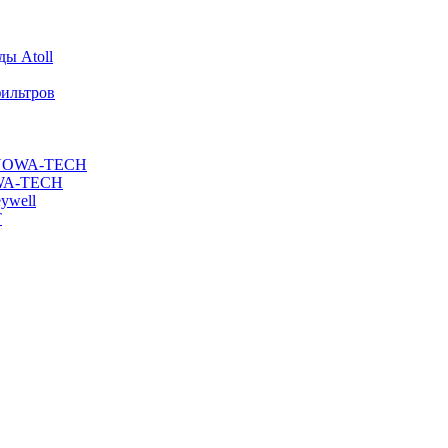
ы Atoll
ильтров
ы NOWA-TECH
OWA-TECH
ywell
T