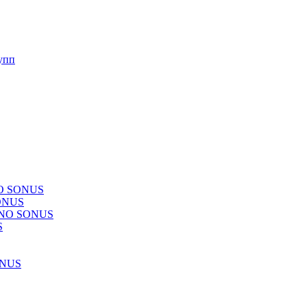
упп
NO SONUS
ONUS
CHNO SONUS
S
ONUS