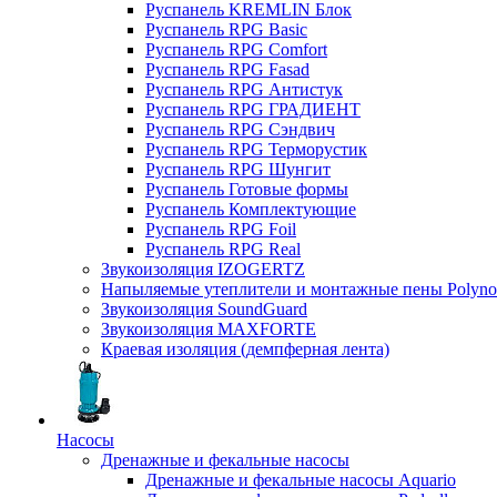
Руспанель KREMLIN Блок
Руспанель RPG Basic
Руспанель RPG Comfort
Руспанель RPG Fasad
Руспанель RPG Антистук
Руспанель RPG ГРАДИЕНТ
Руспанель RPG Сэндвич
Руспанель RPG Терморустик
Руспанель RPG Шунгит
Руспанель Готовые формы
Руспанель Комплектующие
Руспанель RPG Foil
Руспанель RPG Real
Звукоизоляция IZOGERTZ
Напыляемые утеплители и монтажные пены Polyno
Звукоизоляция SoundGuard
Звукоизоляция MAXFORTE
Краевая изоляция (демпферная лента)
Насосы
Дренажные и фекальные насосы
Дренажные и фекальные насосы Aquario