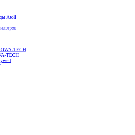
ы Atoll
ильтров
ы NOWA-TECH
OWA-TECH
ywell
T