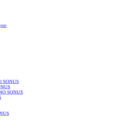
упп
NO SONUS
ONUS
CHNO SONUS
S
ONUS