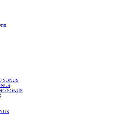
упп
NO SONUS
ONUS
CHNO SONUS
S
ONUS