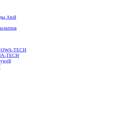
ы Atoll
ильтров
ы NOWA-TECH
OWA-TECH
ywell
T