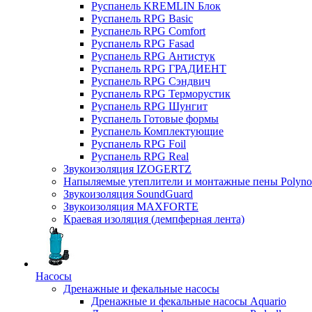
Руспанель KREMLIN Блок
Руспанель RPG Basic
Руспанель RPG Comfort
Руспанель RPG Fasad
Руспанель RPG Антистук
Руспанель RPG ГРАДИЕНТ
Руспанель RPG Сэндвич
Руспанель RPG Терморустик
Руспанель RPG Шунгит
Руспанель Готовые формы
Руспанель Комплектующие
Руспанель RPG Foil
Руспанель RPG Real
Звукоизоляция IZOGERTZ
Напыляемые утеплители и монтажные пены Polyno
Звукоизоляция SoundGuard
Звукоизоляция MAXFORTE
Краевая изоляция (демпферная лента)
Насосы
Дренажные и фекальные насосы
Дренажные и фекальные насосы Aquario