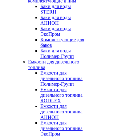
комплектующие к ним
Баки для воды
STERH
Баки для воды
АНИОН
Баки для воды
ЭкоПром
Комплектующие для
баков
Баки для воды
Полимер-Групп
Емкости для дизельного
топлива
Емкости для
дизельного топлива
Полимер-Групп
Емкости для
дизельного топлива
RODLEX
Емкости для
дизельного топлива
АНИОН
Емкости для
дизельного топлива
ЭкоПром