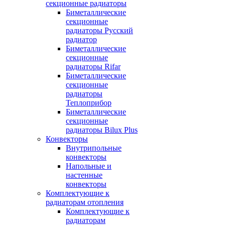
секционные радиаторы
Биметаллические
секционные
радиаторы Русский
радиатор
Биметаллические
секционные
радиаторы Rifar
Биметаллические
секционные
радиаторы
Теплоприбор
Биметаллические
секционные
радиаторы Bilux Plus
Конвекторы
Внутрипольные
конвекторы
Напольные и
настенные
конвекторы
Комплектующие к
радиаторам отопления
Комплектующие к
радиаторам