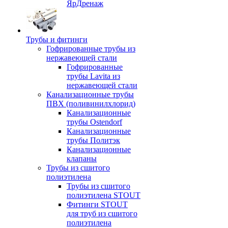
ЯрДренаж
Трубы и фитинги
Гофрированные трубы из
нержавеющей стали
Гофрированные
трубы Lavita из
нержавеющей стали
Канализационные трубы
ПВХ (поливинилхлорид)
Канализационные
трубы Ostendorf
Канализационные
трубы Политэк
Канализационные
клапаны
Трубы из сшитого
полиэтилена
Трубы из сшитого
полиэтилена STOUT
Фитинги STOUT
для труб из сшитого
полиэтилена