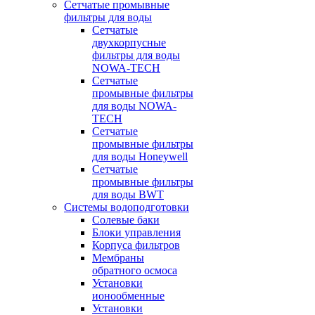
Сетчатые промывные
фильтры для воды
Сетчатые
двухкорпусные
фильтры для воды
NOWA-TECH
Сетчатые
промывные фильтры
для воды NOWA-
TECH
Сетчатые
промывные фильтры
для воды Honeywell
Сетчатые
промывные фильтры
для воды BWT
Системы водоподготовки
Солевые баки
Блоки управления
Корпуса фильтров
Мембраны
обратного осмоса
Установки
ионообменные
Установки