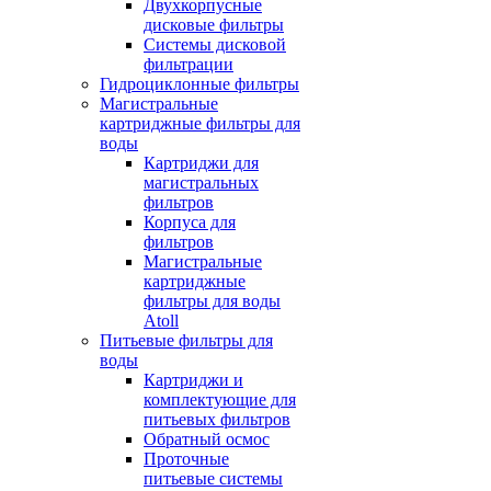
Двухкорпусные
дисковые фильтры
Системы дисковой
фильтрации
Гидроциклонные фильтры
Магистральные
картриджные фильтры для
воды
Картриджи для
магистральных
фильтров
Корпуса для
фильтров
Магистральные
картриджные
фильтры для воды
Atoll
Питьевые фильтры для
воды
Картриджи и
комплектующие для
питьевых фильтров
Обратный осмос
Проточные
питьевые системы