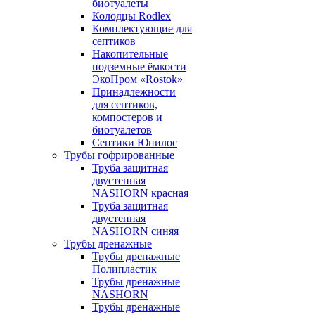
биотуалеты
Колодцы Rodlex
Комплектующие для
септиков
Накопительные
подземные ёмкости
ЭкоПром «Rostok»
Принадлежности
для септиков,
компостеров и
биотуалетов
Септики Юнилос
Трубы гофрированные
Труба защитная
двустенная
NASHORN красная
Труба защитная
двустенная
NASHORN синяя
Трубы дренажные
Трубы дренажные
Полипластик
Трубы дренажные
NASHORN
Трубы дренажные