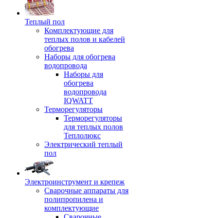
Теплый пол
Комплектующие для
теплых полов и кабелей
обогрева
Наборы для обогрева
водопровода
Наборы для
обогрева
водопровода
IQWATT
Терморегуляторы
Терморегуляторы
для теплых полов
Теплолюкс
Электрический теплый
пол
Электроинструмент и крепеж
Сварочные аппараты для
полипропилена и
комплектующие
Сварочные