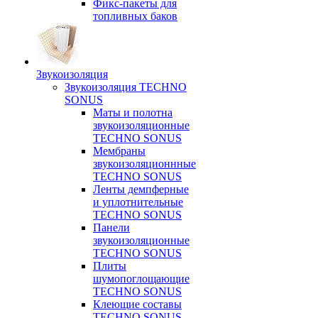
Фикс-пакеты для
топливных баков
Звукоизоляция
Звукоизоляция TECHNO
SONUS
Маты и полотна
звукоизоляционные
TECHNO SONUS
Мембраны
звукоизоляционнные
TECHNO SONUS
Ленты демпферные
и уплотнительные
TECHNO SONUS
Панели
звукоизоляционные
TECHNO SONUS
Плиты
шумопоглощающие
TECHNO SONUS
Клеющие составы
TECHNO SONUS