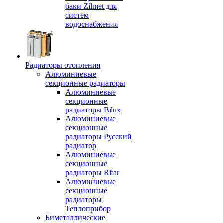
баки Zilmet для
систем
водоснабжения
Радиаторы отопления
Алюминиевые
секционные радиаторы
Алюминиевые
секционные
радиаторы Bilux
Алюминиевые
секционные
радиаторы Русский
радиатор
Алюминиевые
секционные
радиаторы Rifar
Алюминиевые
секционные
радиаторы
Теплоприбор
Биметаллические