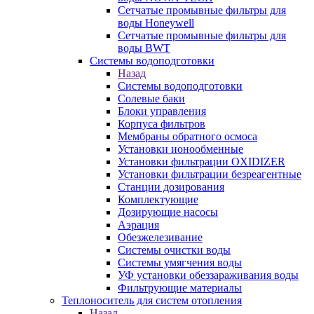
Сетчатые промывные фильтры для
воды Honeywell
Сетчатые промывные фильтры для
воды BWT
Системы водоподготовки
Назад
Системы водоподготовки
Солевые баки
Блоки управления
Корпуса фильтров
Мембраны обратного осмоса
Установки ионообменные
Установки фильтрации OXIDIZER
Установки фильтрации безреагентные
Станции дозирования
Комплектующие
Дозирующие насосы
Аэрация
Обезжелезивание
Системы очистки воды
Системы умягчения воды
УФ установки обеззараживания воды
Фильтрующие материалы
Теплоноситель для систем отопления
Назад