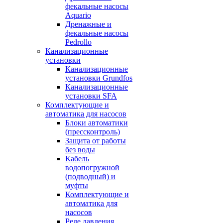
фекальные насосы
Aquario
Дренажные и
фекальные насосы
Pedrollo
Канализационные
установки
Канализационные
установки Grundfos
Канализационные
установки SFA
Комплектующие и
автоматика для насосов
Блоки автоматики
(прессконтроль)
Защита от работы
без воды
Кабель
водопогружной
(подводный) и
муфты
Комплектующие и
автоматика для
насосов
Реле давления