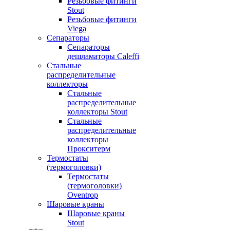
Резьбовые фитинги
Stout
Резьбовые фитинги
Viega
Сепараторы
Сепараторы
дешламаторы Caleffi
Стальные
распределительные
коллекторы
Стальные
распределительные
коллекторы Stout
Стальные
распределительные
коллекторы
Прокситерм
Термостаты
(термоголовки)
Термостаты
(термоголовки)
Oventrop
Шаровые краны
Шаровые краны
Stout