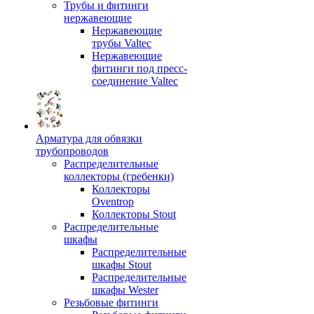
Трубы и фитинги
нержавеющие
Нержавеющие
трубы Valtec
Нержавеющие
фитинги под пресс-
соединение Valtec
Арматура для обвязки
трубопроводов
Распределительные
коллекторы (гребенки)
Коллекторы
Oventrop
Коллекторы Stout
Распределительные
шкафы
Распределительные
шкафы Stout
Распределительные
шкафы Wester
Резьбовые фитинги