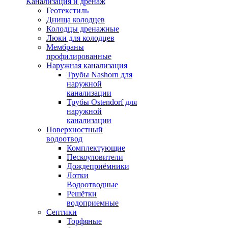
Канализация и дренаж
Геотекстиль
Днища колодцев
Колодцы дренажные
Люки для колодцев
Мембраны
профилированные
Наружная канализация
Трубы Nashorn для
наружной
канализации
Трубы Ostendorf для
наружной
канализации
Поверхностный
водоотвод
Комплектующие
Пескоуловители
Дождеприёмники
Лотки
Водоотводные
Решётки
водоприемные
Септики
Торфяные