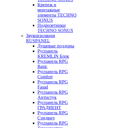
Крепеж и
монтажные
элементы TECHNO
SONUS
Подрозетники
TECHNO SONUS
Звукоизоляция
RUSPANEL
Душевые поддоны
Руспанель
KREMLIN Блок
Руспанель RPG
Basic
Руспанель RPG
Comfort
Руспанель RPG
Fasad
Руспанель RPG
Антистук
Руспанель RPG
ГРАДИЕНТ
Руспанель RPG
Сэндвич
Руспанель RPG