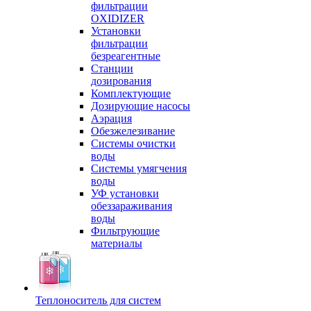
фильтрации
OXIDIZER
Установки
фильтрации
безреагентные
Станции
дозирования
Комплектующие
Дозирующие насосы
Аэрация
Обезжелезивание
Системы очистки
воды
Системы умягчения
воды
УФ установки
обеззараживания
воды
Фильтрующие
материалы
Теплоноситель для систем