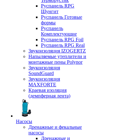
Терморустик
Руспанель RPG
Шунгит
Руспанель Готовые
формы
Руспанель
Комплектующие
Руспанель RPG Foil
Руспанель RPG Real
Звукоизоляция IZOGERTZ
Напыляемые утеплители и
монтажные пены Polynor
Звукоизоляция
SoundGuard
Звукоизоляция
MAXFORTE
Краевая изоляция
(демпферная лента)
Насосы
Дренажные и фекальные
насосы
Дренажные и