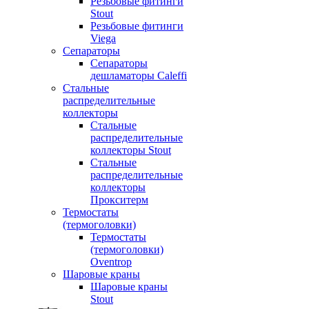
Резьбовые фитинги
Stout
Резьбовые фитинги
Viega
Сепараторы
Сепараторы
дешламаторы Caleffi
Стальные
распределительные
коллекторы
Стальные
распределительные
коллекторы Stout
Стальные
распределительные
коллекторы
Прокситерм
Термостаты
(термоголовки)
Термостаты
(термоголовки)
Oventrop
Шаровые краны
Шаровые краны
Stout