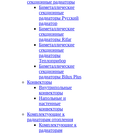
секционные радиаторы
Биметаллические
секционные
радиаторы Русский
радиатор
Биметаллические
секционные
радиаторы Rifar
Биметаллические
секционные
радиаторы
Теплоприбор
Биметаллические
секционные
радиаторы Bilux Plus
Конвекторы
Внутрипольные
конвекторы
Напольные и
настенные
конвекторы
Комплектующие к
радиаторам отопления
Комплектующие к
радиаторам