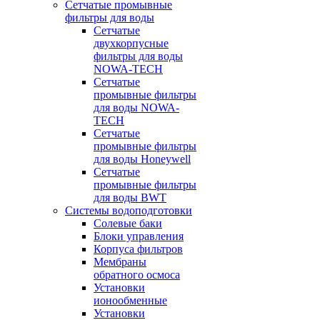
Сетчатые промывные
фильтры для воды
Сетчатые
двухкорпусные
фильтры для воды
NOWA-TECH
Сетчатые
промывные фильтры
для воды NOWA-
TECH
Сетчатые
промывные фильтры
для воды Honeywell
Сетчатые
промывные фильтры
для воды BWT
Системы водоподготовки
Солевые баки
Блоки управления
Корпуса фильтров
Мембраны
обратного осмоса
Установки
ионообменные
Установки