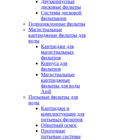
Двухкорпусные
дисковые фильтры
Системы дисковой
фильтрации
Гидроциклонные фильтры
Магистральные
картриджные фильтры для
воды
Картриджи для
магистральных
фильтров
Корпуса для
фильтров
Магистральные
картриджные
фильтры для воды
Atoll
Питьевые фильтры для
воды
Картриджи и
комплектующие для
питьевых фильтров
Обратный осмос
Проточные
питьевые системы