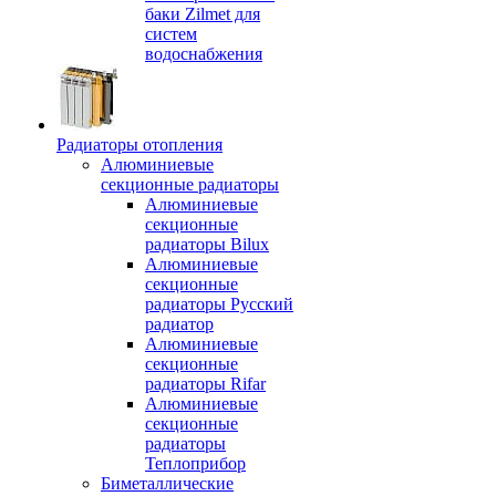
баки Zilmet для
систем
водоснабжения
Радиаторы отопления
Алюминиевые
секционные радиаторы
Алюминиевые
секционные
радиаторы Bilux
Алюминиевые
секционные
радиаторы Русский
радиатор
Алюминиевые
секционные
радиаторы Rifar
Алюминиевые
секционные
радиаторы
Теплоприбор
Биметаллические