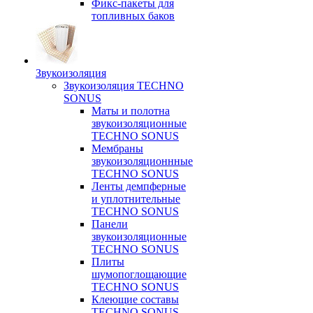
Фикс-пакеты для
топливных баков
Звукоизоляция
Звукоизоляция TECHNO
SONUS
Маты и полотна
звукоизоляционные
TECHNO SONUS
Мембраны
звукоизоляционнные
TECHNO SONUS
Ленты демпферные
и уплотнительные
TECHNO SONUS
Панели
звукоизоляционные
TECHNO SONUS
Плиты
шумопоглощающие
TECHNO SONUS
Клеющие составы
TECHNO SONUS