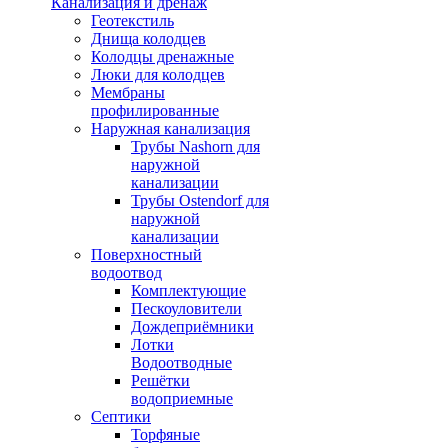
Канализация и дренаж
Геотекстиль
Днища колодцев
Колодцы дренажные
Люки для колодцев
Мембраны
профилированные
Наружная канализация
Трубы Nashorn для
наружной
канализации
Трубы Ostendorf для
наружной
канализации
Поверхностный
водоотвод
Комплектующие
Пескоуловители
Дождеприёмники
Лотки
Водоотводные
Решётки
водоприемные
Септики
Торфяные