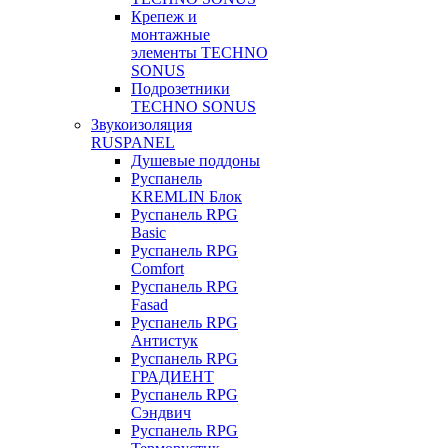
Крепеж и
монтажные
элементы TECHNO
SONUS
Подрозетники
TECHNO SONUS
Звукоизоляция
RUSPANEL
Душевые поддоны
Руспанель
KREMLIN Блок
Руспанель RPG
Basic
Руспанель RPG
Comfort
Руспанель RPG
Fasad
Руспанель RPG
Антистук
Руспанель RPG
ГРАДИЕНТ
Руспанель RPG
Сэндвич
Руспанель RPG