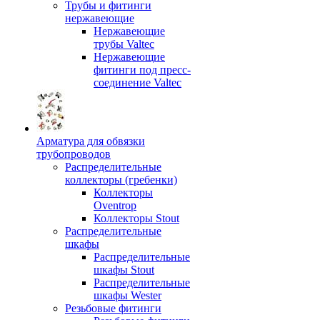
Трубы и фитинги
нержавеющие
Нержавеющие
трубы Valtec
Нержавеющие
фитинги под пресс-
соединение Valtec
Арматура для обвязки
трубопроводов
Распределительные
коллекторы (гребенки)
Коллекторы
Oventrop
Коллекторы Stout
Распределительные
шкафы
Распределительные
шкафы Stout
Распределительные
шкафы Wester
Резьбовые фитинги