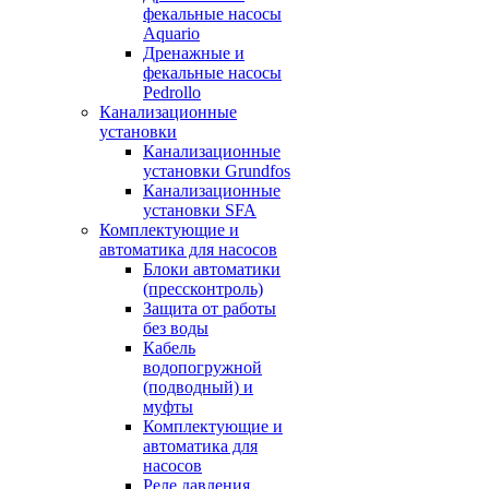
фекальные насосы
Aquario
Дренажные и
фекальные насосы
Pedrollo
Канализационные
установки
Канализационные
установки Grundfos
Канализационные
установки SFA
Комплектующие и
автоматика для насосов
Блоки автоматики
(прессконтроль)
Защита от работы
без воды
Кабель
водопогружной
(подводный) и
муфты
Комплектующие и
автоматика для
насосов
Реле давления