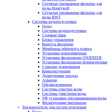
Сетчатые промывные фильтры для
воды Honeywell
Сетчатые промывные фильтры для
воды BWT
Системы водоподготовки
Назад
Системы водоподготовки
Солевые баки
Блоки управления
Корпуса фильтров
Мембраны обратного осмоса
Установки ионообменные
Установки фильтрации OXIDIZER
Установки фильтрации безреагентные
Станции дозирования
Комплектующие
Дозирующие насосы
Аэрация
Обезжелезивание
Системы очистки воды
Системы умягчения воды
УФ установки обеззараживания воды
Фильтрующие материалы
Теплоноситель для систем отопления
Назад