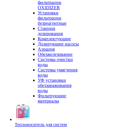
фильтрации
OXIDIZER
Установки
фильтрации
безреагентные
Станции
дозирования
Комплектующие
Дозирующие насосы
Аэрация
Обезжелезивание
Системы очистки
воды
Системы умягчения
воды
УФ установки
обеззараживания
воды
Фильтрующие
материалы
Теплоноситель для систем