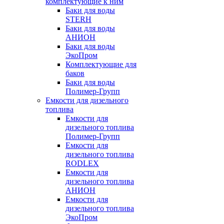
комплектующие к ним
Баки для воды
STERH
Баки для воды
АНИОН
Баки для воды
ЭкоПром
Комплектующие для
баков
Баки для воды
Полимер-Групп
Емкости для дизельного
топлива
Емкости для
дизельного топлива
Полимер-Групп
Емкости для
дизельного топлива
RODLEX
Емкости для
дизельного топлива
АНИОН
Емкости для
дизельного топлива
ЭкоПром