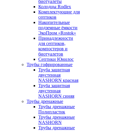
биотуалеты
Колодцы Rodlex
Комплектующие для
септиков
Накопительные
подземные ёмкости
ЭкоПром «Rostok»
Принадлежности
для септиков,
компостеров и
биотуалетов
Септики Юнилос
Трубы гофрированные
Труба защитная
двустенная
NASHORN красная
Труба защитная
двустенная
NASHORN синяя
Трубы дренажные
Трубы дренажные
Полипластик
Трубы дренажные
NASHORN
Трубы дренажные