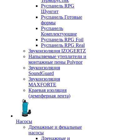
Терморустик
Руспанель RPG
Шунгит
Руспанель Готовые
формы
Руспанель
Комплектующие
Руспанель RPG Foil
Руспанель RPG Real
Звукоизоляция IZOGERTZ
Напыляемые утеплители и
монтажные пены Polynor
Звукоизоляция
SoundGuard
Звукоизоляция
MAXFORTE
Краевая изоляция
(демпферная лента)
Насосы
Дренажные и фекальные
насосы
Дренажные и