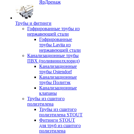
ЯрДренаж
Трубы и фитинги
Гофрированные трубы из
нержавеющей стали
Гофрированные
трубы Lavita из
нержавеющей стали
Канализационные трубы
ПВХ (поливинилхлорид)
Канализационные
трубы Ostendorf
Канализационные
трубы Политэк
Канализационные
клапаны
Трубы из сшитого
полиэтилена
Трубы из сшитого
полиэтилена STOUT
Фитинги STOUT
для труб из сшитого
полиэтилена