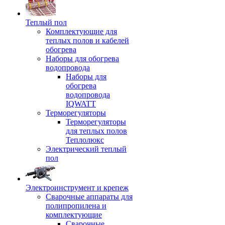
Теплый пол
Комплектующие для
теплых полов и кабелей
обогрева
Наборы для обогрева
водопровода
Наборы для
обогрева
водопровода
IQWATT
Терморегуляторы
Терморегуляторы
для теплых полов
Теплолюкс
Электрический теплый
пол
Электроинструмент и крепеж
Сварочные аппараты для
полипропилена и
комплектующие
Сварочные