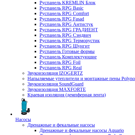
Руспанель KREMLIN Блок
Руспанель RPG Basic
Руспанель RPG Comfort
Руспанель RPG Fasad
Руспанель RPG Антистук
Руспанель RPG ГРАДИЕНТ
Руспанель RPG Сэндвич
Руспанель RPG Терморустик
Руспанель RPG Шунгит
Руспанель Готовые формы
Руспанель Комплектующие
Руспанель RPG Foil
Руспанель RPG Real
Звукоизоляция IZOGERTZ
Напыляемые утеплители и монтажные пены Polyno
Звукоизоляция SoundGuard
Звукоизоляция MAXFORTE
Краевая изоляция (демпферная лента)
Насосы
Дренажные и фекальные насосы
Дренажные и фекальные насосы Aquario