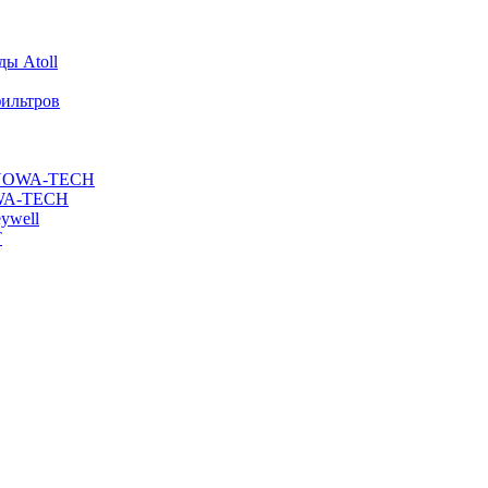
ы Atoll
ильтров
ы NOWA-TECH
OWA-TECH
ywell
T