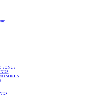
упп
NO SONUS
ONUS
CHNO SONUS
S
ONUS