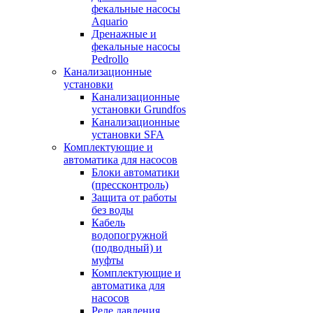
фекальные насосы
Aquario
Дренажные и
фекальные насосы
Pedrollo
Канализационные
установки
Канализационные
установки Grundfos
Канализационные
установки SFA
Комплектующие и
автоматика для насосов
Блоки автоматики
(прессконтроль)
Защита от работы
без воды
Кабель
водопогружной
(подводный) и
муфты
Комплектующие и
автоматика для
насосов
Реле давления