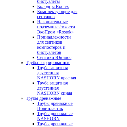
биотуалеты
Колодцы Rodlex
Комплектующие для
септиков
Накопительные
подземные ёмкости
ЭкоПром «Rostok»
Принадлежности
для септиков,
компостеров и
биотуалетов
Септики Юнилос
Трубы гофрированные
Труба защитная
двустенная
NASHORN красная
Труба защитная
двустенная
NASHORN синяя
Трубы дренажные
Трубы дренажные
Полипластик
Трубы дренажные
NASHORN
Трубы дренажные