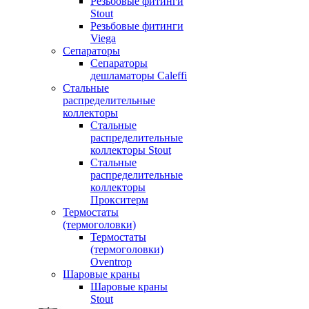
Резьбовые фитинги
Stout
Резьбовые фитинги
Viega
Сепараторы
Сепараторы
дешламаторы Caleffi
Стальные
распределительные
коллекторы
Стальные
распределительные
коллекторы Stout
Стальные
распределительные
коллекторы
Прокситерм
Термостаты
(термоголовки)
Термостаты
(термоголовки)
Oventrop
Шаровые краны
Шаровые краны
Stout