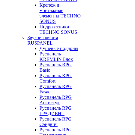
Крепеж и
монтажные
элементы TECHNO
SONUS
Подрозетники
TECHNO SONUS
Звукоизоляция
RUSPANEL
Душевые поддоны
Руспанель
KREMLIN Блок
Руспанель RPG
Basic
Руспанель RPG
Comfort
Руспанель RPG
Fasad
Руспанель RPG
Антистук
Руспанель RPG
ГРАДИЕНТ
Руспанель RPG
Сэндвич
Руспанель RPG