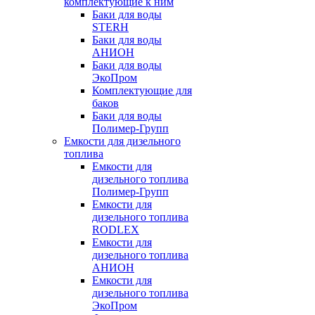
комплектующие к ним
Баки для воды
STERH
Баки для воды
АНИОН
Баки для воды
ЭкоПром
Комплектующие для
баков
Баки для воды
Полимер-Групп
Емкости для дизельного
топлива
Емкости для
дизельного топлива
Полимер-Групп
Емкости для
дизельного топлива
RODLEX
Емкости для
дизельного топлива
АНИОН
Емкости для
дизельного топлива
ЭкоПром