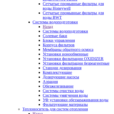
Сетчатые промывные фильтры для
воды Honeywell
Сетчатые промывные фильтры для
воды BWT
Системы водоподготовки
Назад
Системы водоподготовки
Солевые баки
Блоки управления
Корпуса фильтров
Мембраны обратного осмоса
Установки ионообменные
Установки фильтрации OXIDIZER
Установки фильтрации безреагентные
Станции дозирования
Комплектующие
Дозирующие насосы
Аэрация
Обезжелезивание
Системы очистки воды
Системы умягчения воды
УФ установки обеззараживания воды
Фильтрующие материалы
Теплоноситель для систем отопления
Назад