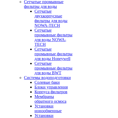
Сетчатые промывные
фильтры для воды
Сетчатые
двухкорпусные
фильтры для воды
NOWA-TECH
Сетчатые
промывные фильтры
для воды NOWA-
TECH
Сетчатые
промывные фильтры
для воды Honeywell
Сетчатые
промывные фильтры
для воды BWT
Системы водоподготовки
Солевые баки
Блоки управления
Корпуса фильтров
Мембраны
обратного осмоса
Установки
ионообменные
Установки