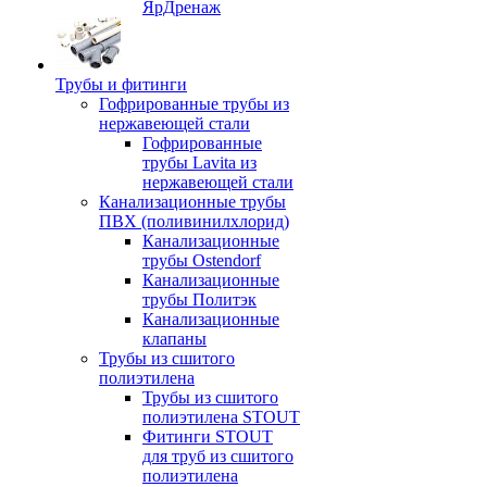
ЯрДренаж
Трубы и фитинги
Гофрированные трубы из
нержавеющей стали
Гофрированные
трубы Lavita из
нержавеющей стали
Канализационные трубы
ПВХ (поливинилхлорид)
Канализационные
трубы Ostendorf
Канализационные
трубы Политэк
Канализационные
клапаны
Трубы из сшитого
полиэтилена
Трубы из сшитого
полиэтилена STOUT
Фитинги STOUT
для труб из сшитого
полиэтилена