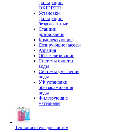
фильтрации
OXIDIZER
Установки
фильтрации
безреагентные
Станции
дозирования
Комплектующие
Дозирующие насосы
Аэрация
Обезжелезивание
Системы очистки
воды
Системы умягчения
воды
УФ установки
обеззараживания
воды
Фильтрующие
материалы
Теплоноситель для систем