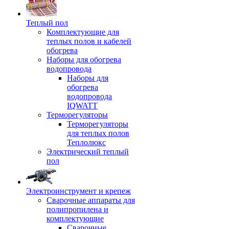
Теплый пол
Комплектующие для
теплых полов и кабелей
обогрева
Наборы для обогрева
водопровода
Наборы для
обогрева
водопровода
IQWATT
Терморегуляторы
Терморегуляторы
для теплых полов
Теплолюкс
Электрический теплый
пол
Электроинструмент и крепеж
Сварочные аппараты для
полипропилена и
комплектующие
Сварочные