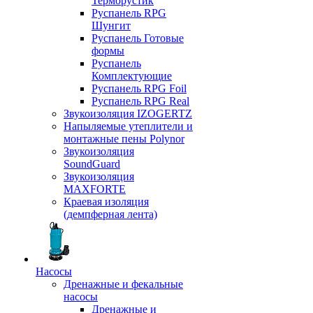
Терморустик
Руспанель RPG
Шунгит
Руспанель Готовые
формы
Руспанель
Комплектующие
Руспанель RPG Foil
Руспанель RPG Real
Звукоизоляция IZOGERTZ
Напыляемые утеплители и
монтажные пены Polynor
Звукоизоляция
SoundGuard
Звукоизоляция
MAXFORTE
Краевая изоляция
(демпферная лента)
Насосы
Дренажные и фекальные
насосы
Дренажные и