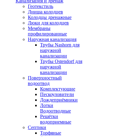
Канализация и дренаж
Геотекстиль
Днища колодцев
Колодцы дренажные
Люки для колодцев
Мембраны
профилированные
Наружная канализация
Трубы Nashorn для
наружной
канализации
Трубы Ostendorf для
наружной
канализации
Поверхностный
водоотвод
Комплектующие
Пескоуловители
Дождеприёмники
Лотки
Водоотводные
Решётки
водоприемные
Септики
Торфяные