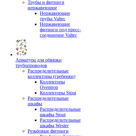
Трубы и фитинги
нержавеющие
Нержавеющие
трубы Valtec
Нержавеющие
фитинги под пресс-
соединение Valtec
Арматура для обвязки
трубопроводов
Распределительные
коллекторы (гребенки)
Коллекторы
Oventrop
Коллекторы Stout
Распределительные
шкафы
Распределительные
шкафы Stout
Распределительные
шкафы Wester
Резьбовые фитинги