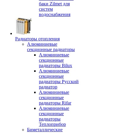
баки Zilmet для
систем
водоснабжения
Радиаторы отопления
Алюминиевые
секционные радиаторы
Алюминиевые
секционные
радиаторы Bilux
Алюминиевые
секционные
радиаторы Русский
радиатор
Алюминиевые
секционные
радиаторы Rifar
Алюминиевые
секционные
радиаторы
Теплоприбор
Биметаллические