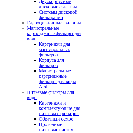
Двухкорпусные
дисковые фильтры
Системы дисковой
фильтрации
Гидроциклонные фильтры
Магистральные
картриджные фильтры для
воды
Картриджи для
магистральных
фильтров
Корпуса для
фильтров
Магистральные
картриджные
фильтры для воды
Atoll
Питьевые фильтры для
воды
Картриджи и
комплектующие для
питьевых фильтров
Обратный осмос
Проточные
питьевые системы