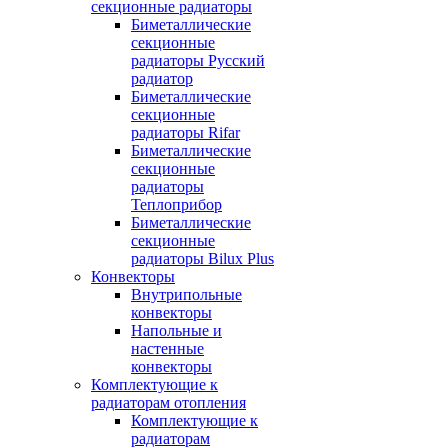
секционные радиаторы
Биметаллические
секционные
радиаторы Русский
радиатор
Биметаллические
секционные
радиаторы Rifar
Биметаллические
секционные
радиаторы
Теплоприбор
Биметаллические
секционные
радиаторы Bilux Plus
Конвекторы
Внутрипольные
конвекторы
Напольные и
настенные
конвекторы
Комплектующие к
радиаторам отопления
Комплектующие к
радиаторам