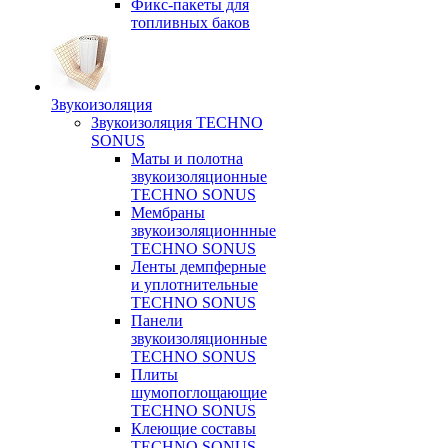
Фикс-пакеты для
топливных баков
Звукоизоляция
Звукоизоляция TECHNO
SONUS
Маты и полотна
звукоизоляционные
TECHNO SONUS
Мембраны
звукоизоляционнные
TECHNO SONUS
Ленты демпферные
и уплотнительные
TECHNO SONUS
Панели
звукоизоляционные
TECHNO SONUS
Плиты
шумопоглощающие
TECHNO SONUS
Клеющие составы
TECHNO SONUS