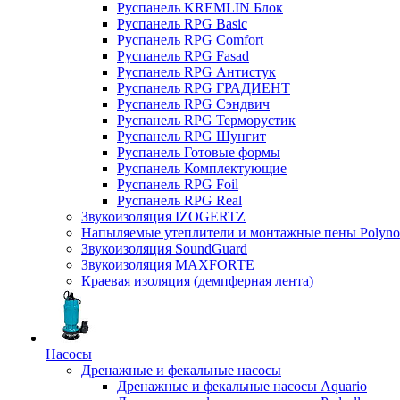
Руспанель KREMLIN Блок
Руспанель RPG Basic
Руспанель RPG Comfort
Руспанель RPG Fasad
Руспанель RPG Антистук
Руспанель RPG ГРАДИЕНТ
Руспанель RPG Сэндвич
Руспанель RPG Терморустик
Руспанель RPG Шунгит
Руспанель Готовые формы
Руспанель Комплектующие
Руспанель RPG Foil
Руспанель RPG Real
Звукоизоляция IZOGERTZ
Напыляемые утеплители и монтажные пены Polyno
Звукоизоляция SoundGuard
Звукоизоляция MAXFORTE
Краевая изоляция (демпферная лента)
Насосы
Дренажные и фекальные насосы
Дренажные и фекальные насосы Aquario