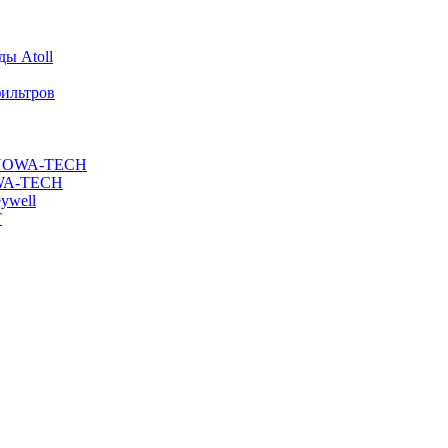
ы Atoll
ильтров
ы NOWA-TECH
OWA-TECH
ywell
T