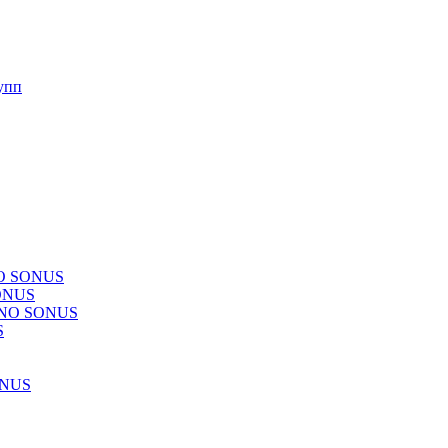
упп
NO SONUS
ONUS
CHNO SONUS
S
ONUS