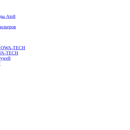
ы Atoll
ильтров
ы NOWA-TECH
OWA-TECH
ywell
T