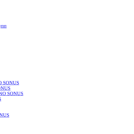
упп
NO SONUS
ONUS
CHNO SONUS
S
ONUS