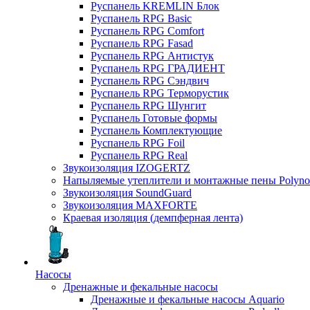
Руспанель KREMLIN Блок
Руспанель RPG Basic
Руспанель RPG Comfort
Руспанель RPG Fasad
Руспанель RPG Антистук
Руспанель RPG ГРАДИЕНТ
Руспанель RPG Сэндвич
Руспанель RPG Терморустик
Руспанель RPG Шунгит
Руспанель Готовые формы
Руспанель Комплектующие
Руспанель RPG Foil
Руспанель RPG Real
Звукоизоляция IZOGERTZ
Напыляемые утеплители и монтажные пены Polyno
Звукоизоляция SoundGuard
Звукоизоляция MAXFORTE
Краевая изоляция (демпферная лента)
Насосы
Дренажные и фекальные насосы
Дренажные и фекальные насосы Aquario