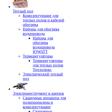
Теплый пол
Комплектующие для
теплых полов и кабелей
обогрева
Наборы для обогрева
водопровода
Наборы для
обогрева
водопровода
IQWATT
Терморегуляторы
Терморегуляторы
для теплых полов
Теплолюкс
Электрический теплый
пол
Электроинструмент и крепеж
Сварочные аппараты для
полипропилена и
комплектующие
Сварочные