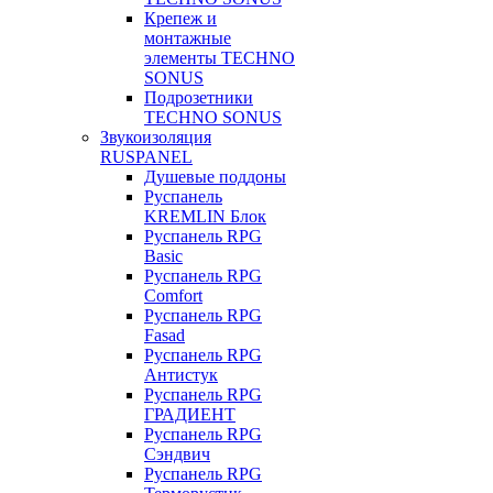
Крепеж и
монтажные
элементы TECHNO
SONUS
Подрозетники
TECHNO SONUS
Звукоизоляция
RUSPANEL
Душевые поддоны
Руспанель
KREMLIN Блок
Руспанель RPG
Basic
Руспанель RPG
Comfort
Руспанель RPG
Fasad
Руспанель RPG
Антистук
Руспанель RPG
ГРАДИЕНТ
Руспанель RPG
Сэндвич
Руспанель RPG