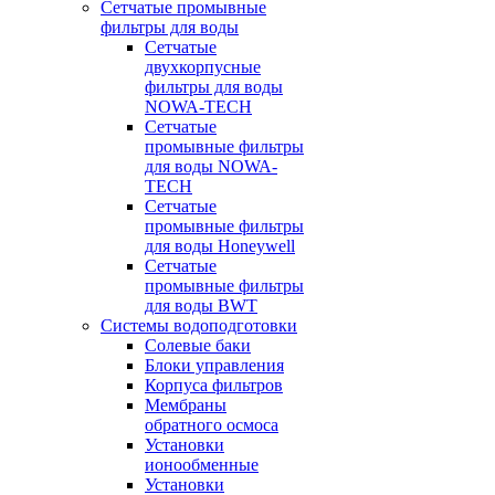
Сетчатые промывные
фильтры для воды
Сетчатые
двухкорпусные
фильтры для воды
NOWA-TECH
Сетчатые
промывные фильтры
для воды NOWA-
TECH
Сетчатые
промывные фильтры
для воды Honeywell
Сетчатые
промывные фильтры
для воды BWT
Системы водоподготовки
Солевые баки
Блоки управления
Корпуса фильтров
Мембраны
обратного осмоса
Установки
ионообменные
Установки