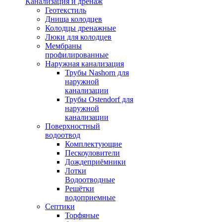
Канализация и дренаж
Геотекстиль
Днища колодцев
Колодцы дренажные
Люки для колодцев
Мембраны
профилированные
Наружная канализация
Трубы Nashorn для
наружной
канализации
Трубы Ostendorf для
наружной
канализации
Поверхностный
водоотвод
Комплектующие
Пескоуловители
Дождеприёмники
Лотки
Водоотводные
Решётки
водоприемные
Септики
Торфяные