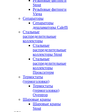
Резьбовые фитинги
Stout
Резьбовые фитинги
Viega
Сепараторы
Сепараторы
дешламаторы Caleffi
Стальные
распределительные
коллекторы
Стальные
распределительные
коллекторы Stout
Стальные
распределительные
коллекторы
Прокситерм
Термостаты
(термоголовки)
Термостаты
(термоголовки)
Oventrop
Шаровые краны
Шаровые краны
Stout