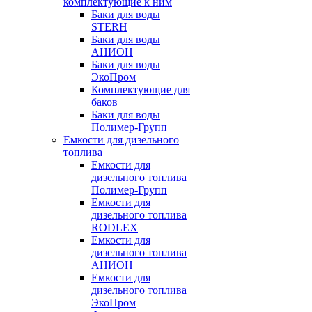
комплектующие к ним
Баки для воды
STERH
Баки для воды
АНИОН
Баки для воды
ЭкоПром
Комплектующие для
баков
Баки для воды
Полимер-Групп
Емкости для дизельного
топлива
Емкости для
дизельного топлива
Полимер-Групп
Емкости для
дизельного топлива
RODLEX
Емкости для
дизельного топлива
АНИОН
Емкости для
дизельного топлива
ЭкоПром