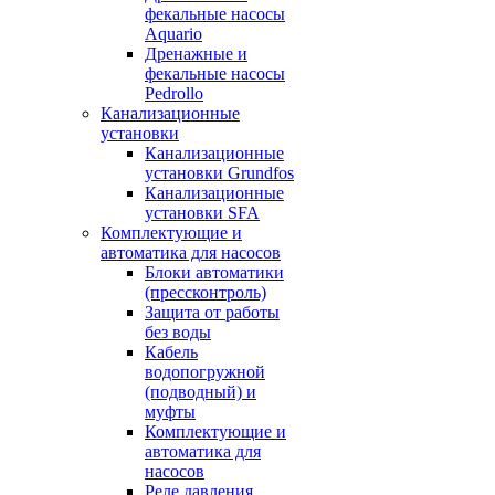
фекальные насосы
Aquario
Дренажные и
фекальные насосы
Pedrollo
Канализационные
установки
Канализационные
установки Grundfos
Канализационные
установки SFA
Комплектующие и
автоматика для насосов
Блоки автоматики
(прессконтроль)
Защита от работы
без воды
Кабель
водопогружной
(подводный) и
муфты
Комплектующие и
автоматика для
насосов
Реле давления