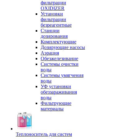
фильтрации
OXIDIZER
Установки
фильтрации
безреагентные
Станции
дозирования
Комплектующие
Дозирующие насосы
Аэрация
Обезжелезивание
Системы очистки
воды
Системы умягчения
воды
УФ установки
обеззараживания
воды
Фильтрующие
материалы
Теплоноситель для систем