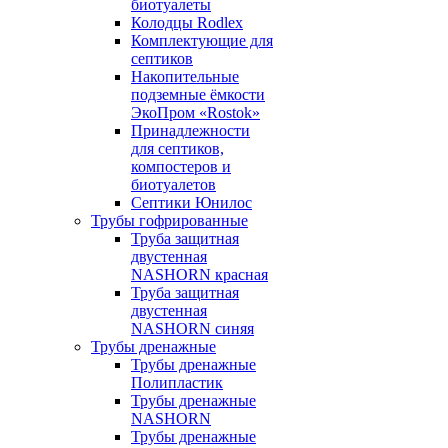
биотуалеты
Колодцы Rodlex
Комплектующие для
септиков
Накопительные
подземные ёмкости
ЭкоПром «Rostok»
Принадлежности
для септиков,
компостеров и
биотуалетов
Септики Юнилос
Трубы гофрированные
Труба защитная
двустенная
NASHORN красная
Труба защитная
двустенная
NASHORN синяя
Трубы дренажные
Трубы дренажные
Полипластик
Трубы дренажные
NASHORN
Трубы дренажные