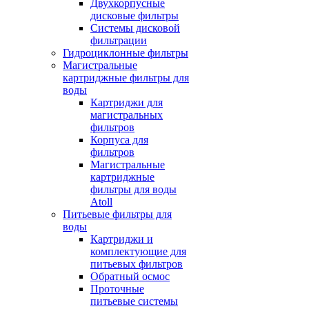
Двухкорпусные
дисковые фильтры
Системы дисковой
фильтрации
Гидроциклонные фильтры
Магистральные
картриджные фильтры для
воды
Картриджи для
магистральных
фильтров
Корпуса для
фильтров
Магистральные
картриджные
фильтры для воды
Atoll
Питьевые фильтры для
воды
Картриджи и
комплектующие для
питьевых фильтров
Обратный осмос
Проточные
питьевые системы