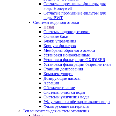
Сетчатые промывные фильтры для
воды Honeywell
Сетчатые промывные фильтры для
воды BWT
Системы водоподготовки
Назад
Системы водоподготовки
Солевые баки
Блоки управления
Корпуса фильтров
Мембраны обратного осмоса
Установки ионообменные
Установки фильтрации OXIDIZER
Установки фильтрации безреагентные
Станции дозирования
Комплектующие
Дозирующие насосы
Аэрация
Обезжелезивание
Системы очистки воды
Системы умягчения воды
УФ установки обеззараживания воды
Фильтрующие материалы
Теплоноситель для систем отопления
Назад