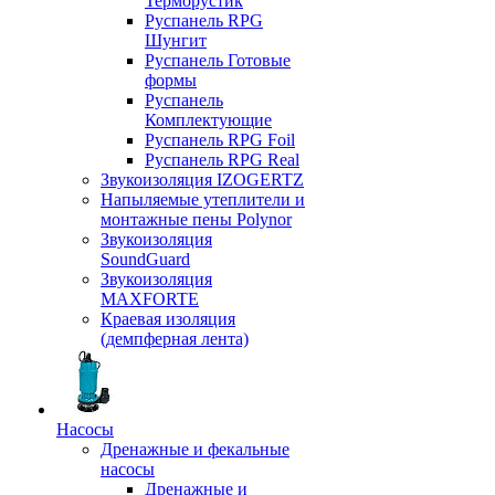
Терморустик
Руспанель RPG
Шунгит
Руспанель Готовые
формы
Руспанель
Комплектующие
Руспанель RPG Foil
Руспанель RPG Real
Звукоизоляция IZOGERTZ
Напыляемые утеплители и
монтажные пены Polynor
Звукоизоляция
SoundGuard
Звукоизоляция
MAXFORTE
Краевая изоляция
(демпферная лента)
Насосы
Дренажные и фекальные
насосы
Дренажные и