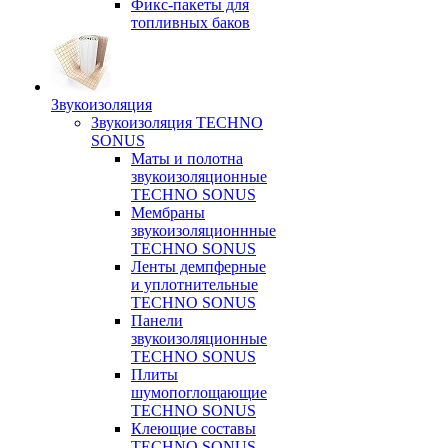
Фикс-пакеты для
топливных баков
Звукоизоляция
Звукоизоляция TECHNO
SONUS
Маты и полотна
звукоизоляционные
TECHNO SONUS
Мембраны
звукоизоляционнные
TECHNO SONUS
Ленты демпферные
и уплотнительные
TECHNO SONUS
Панели
звукоизоляционные
TECHNO SONUS
Плиты
шумопоглощающие
TECHNO SONUS
Клеющие составы
TECHNO SONUS