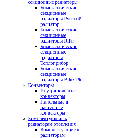
секционные радиаторы
Биметаллические
секционные
радиаторы Русский
радиатор
Биметаллические
секционные
радиаторы Rifar
Биметаллические
секционные
радиаторы
Теплоприбор
Биметаллические
секционные
радиаторы Bilux Plus
Конвекторы
Внутрипольные
конвекторы
Напольные и
настенные
конвекторы
Комплектующие к
радиаторам отопления
Комплектующие к
радиаторам