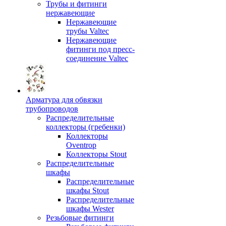
Трубы и фитинги
нержавеющие
Нержавеющие
трубы Valtec
Нержавеющие
фитинги под пресс-
соединение Valtec
Арматура для обвязки
трубопроводов
Распределительные
коллекторы (гребенки)
Коллекторы
Oventrop
Коллекторы Stout
Распределительные
шкафы
Распределительные
шкафы Stout
Распределительные
шкафы Wester
Резьбовые фитинги