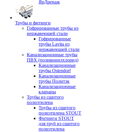
ЯрДренаж
Трубы и фитинги
Гофрированные трубы из
нержавеющей стали
Гофрированные
трубы Lavita из
нержавеющей стали
Канализационные трубы
ПВХ (поливинилхлорид)
Канализационные
трубы Ostendorf
Канализационные
трубы Политэк
Канализационные
клапаны
Трубы из сшитого
полиэтилена
Трубы из сшитого
полиэтилена STOUT
Фитинги STOUT
для труб из сшитого
полиэтилена