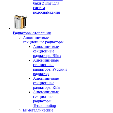
баки Zilmet для
систем
водоснабжения
Радиаторы отопления
Алюминиевые
секционные радиаторы
Алюминиевые
секционные
радиаторы Bilux
Алюминиевые
секционные
радиаторы Русский
радиатор
Алюминиевые
секционные
радиаторы Rifar
Алюминиевые
секционные
радиаторы
Теплоприбор
Биметаллические