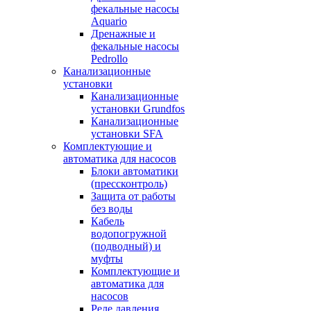
фекальные насосы
Aquario
Дренажные и
фекальные насосы
Pedrollo
Канализационные
установки
Канализационные
установки Grundfos
Канализационные
установки SFA
Комплектующие и
автоматика для насосов
Блоки автоматики
(прессконтроль)
Защита от работы
без воды
Кабель
водопогружной
(подводный) и
муфты
Комплектующие и
автоматика для
насосов
Реле давления