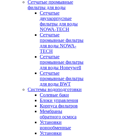
Сетчатые промывные
фильтры для воды
Сетчатые
двухкорпусные
фильтры для воды
NOWA-TECH
Сетчатые
промывные фильтры
для воды NOWA-
TECH
Сетчатые
промывные фильтры
для воды Honeywell
Сетчатые
промывные фильтры
для воды BWT
Системы водоподготовки
Солевые баки
Блоки управления
Корпуса фильтров
Мембраны
обратного осмоса
Установки
ионообменные
Установки