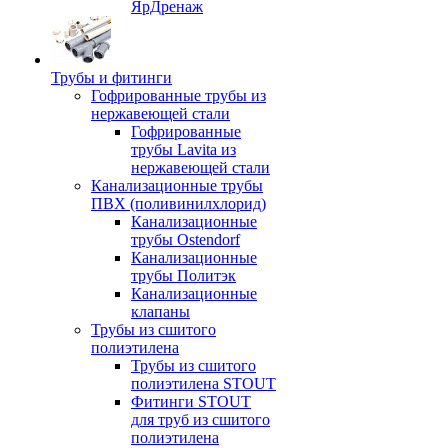
ЯрДренаж
Трубы и фитинги
Гофрированные трубы из
нержавеющей стали
Гофрированные
трубы Lavita из
нержавеющей стали
Канализационные трубы
ПВХ (поливинилхлорид)
Канализационные
трубы Ostendorf
Канализационные
трубы Политэк
Канализационные
клапаны
Трубы из сшитого
полиэтилена
Трубы из сшитого
полиэтилена STOUT
Фитинги STOUT
для труб из сшитого
полиэтилена