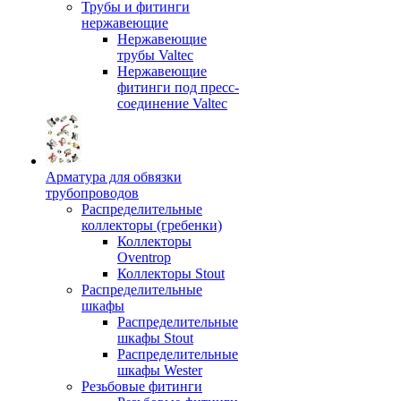
Трубы и фитинги
нержавеющие
Нержавеющие
трубы Valtec
Нержавеющие
фитинги под пресс-
соединение Valtec
Арматура для обвязки
трубопроводов
Распределительные
коллекторы (гребенки)
Коллекторы
Oventrop
Коллекторы Stout
Распределительные
шкафы
Распределительные
шкафы Stout
Распределительные
шкафы Wester
Резьбовые фитинги