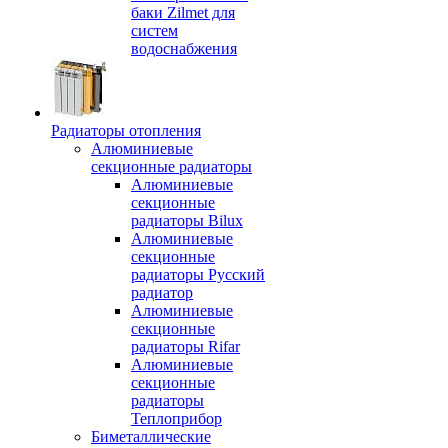
баки Zilmet для
систем
водоснабжения
Радиаторы отопления
Алюминиевые
секционные радиаторы
Алюминиевые
секционные
радиаторы Bilux
Алюминиевые
секционные
радиаторы Русский
радиатор
Алюминиевые
секционные
радиаторы Rifar
Алюминиевые
секционные
радиаторы
Теплоприбор
Биметаллические