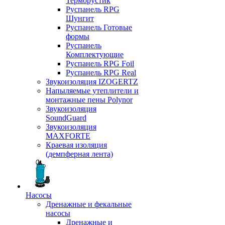
Терморустик
Руспанель RPG
Шунгит
Руспанель Готовые
формы
Руспанель
Комплектующие
Руспанель RPG Foil
Руспанель RPG Real
Звукоизоляция IZOGERTZ
Напыляемые утеплители и
монтажные пены Polynor
Звукоизоляция
SoundGuard
Звукоизоляция
MAXFORTE
Краевая изоляция
(демпферная лента)
Насосы
Дренажные и фекальные
насосы
Дренажные и