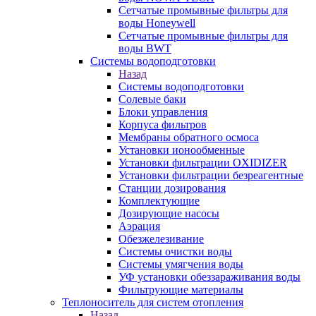
Сетчатые промывные фильтры для
воды Honeywell
Сетчатые промывные фильтры для
воды BWT
Системы водоподготовки
Назад
Системы водоподготовки
Солевые баки
Блоки управления
Корпуса фильтров
Мембраны обратного осмоса
Установки ионообменные
Установки фильтрации OXIDIZER
Установки фильтрации безреагентные
Станции дозирования
Комплектующие
Дозирующие насосы
Аэрация
Обезжелезивание
Системы очистки воды
Системы умягчения воды
УФ установки обеззараживания воды
Фильтрующие материалы
Теплоноситель для систем отопления
Назад