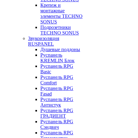
Крепеж и
монтажные
элементы TECHNO
SONUS
Подрозетники
TECHNO SONUS
Звукоизоляция
RUSPANEL
Душевые поддоны
Руспанель
KREMLIN Блок
Руспанель RPG
Basic
Руспанель RPG
Comfort
Руспанель RPG
Fasad
Руспанель RPG
Антистук
Руспанель RPG
ГРАДИЕНТ
Руспанель RPG
Сэндвич
Руспанель RPG