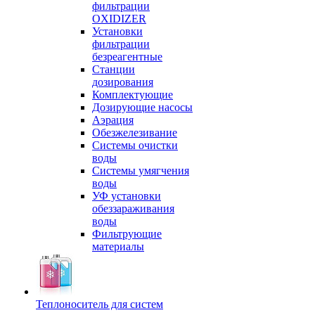
фильтрации
OXIDIZER
Установки
фильтрации
безреагентные
Станции
дозирования
Комплектующие
Дозирующие насосы
Аэрация
Обезжелезивание
Системы очистки
воды
Системы умягчения
воды
УФ установки
обеззараживания
воды
Фильтрующие
материалы
Теплоноситель для систем