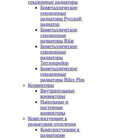
секционные радиаторы
Биметаллические
секционные
радиаторы Русский
радиатор
Биметаллические
секционные
радиаторы Rifar
Биметаллические
секционные
радиаторы
Теплоприбор
Биметаллические
секционные
радиаторы Bilux Plus
Конвекторы
Внутрипольные
конвекторы
Напольные и
настенные
конвекторы
Комплектующие к
радиаторам отопления
Комплектующие к
радиаторам