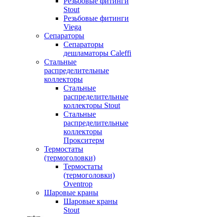
Резьбовые фитинги
Stout
Резьбовые фитинги
Viega
Сепараторы
Сепараторы
дешламаторы Caleffi
Стальные
распределительные
коллекторы
Стальные
распределительные
коллекторы Stout
Стальные
распределительные
коллекторы
Прокситерм
Термостаты
(термоголовки)
Термостаты
(термоголовки)
Oventrop
Шаровые краны
Шаровые краны
Stout