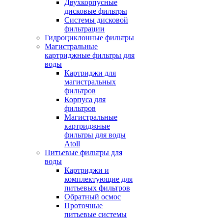
Двухкорпусные
дисковые фильтры
Системы дисковой
фильтрации
Гидроциклонные фильтры
Магистральные
картриджные фильтры для
воды
Картриджи для
магистральных
фильтров
Корпуса для
фильтров
Магистральные
картриджные
фильтры для воды
Atoll
Питьевые фильтры для
воды
Картриджи и
комплектующие для
питьевых фильтров
Обратный осмос
Проточные
питьевые системы