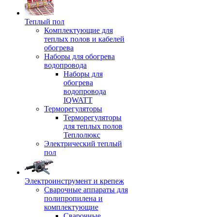
Теплый пол
Комплектующие для
теплых полов и кабелей
обогрева
Наборы для обогрева
водопровода
Наборы для
обогрева
водопровода
IQWATT
Терморегуляторы
Терморегуляторы
для теплых полов
Теплолюкс
Электрический теплый
пол
Электроинструмент и крепеж
Сварочные аппараты для
полипропилена и
комплектующие
Сварочные