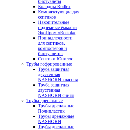
биотуалеты
Колодцы Rodlex
Комплектующие для
септиков
Накопительные
подземные ёмкости
ЭкоПром «Rostok»
Принадлежности
для септиков,
компостеров и
биотуалетов
Септики Юнилос
Трубы гофрированные
Труба защитная
двустенная
NASHORN красная
Труба защитная
двустенная
NASHORN синяя
Трубы дренажные
Трубы дренажные
Полипластик
Трубы дренажные
NASHORN
Трубы дренажные