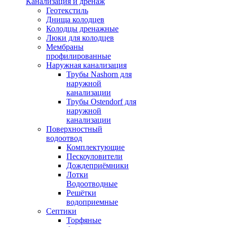
Канализация и дренаж
Геотекстиль
Днища колодцев
Колодцы дренажные
Люки для колодцев
Мембраны
профилированные
Наружная канализация
Трубы Nashorn для
наружной
канализации
Трубы Ostendorf для
наружной
канализации
Поверхностный
водоотвод
Комплектующие
Пескоуловители
Дождеприёмники
Лотки
Водоотводные
Решётки
водоприемные
Септики
Торфяные