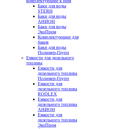
комплектующие к ним
Баки для воды
STERH
Баки для воды
АНИОН
Баки для воды
ЭкоПром
Комплектующие для
баков
Баки для воды
Полимер-Групп
Емкости для дизельного
топлива
Емкости для
дизельного топлива
Полимер-Групп
Емкости для
дизельного топлива
RODLEX
Емкости для
дизельного топлива
АНИОН
Емкости для
дизельного топлива
ЭкоПром