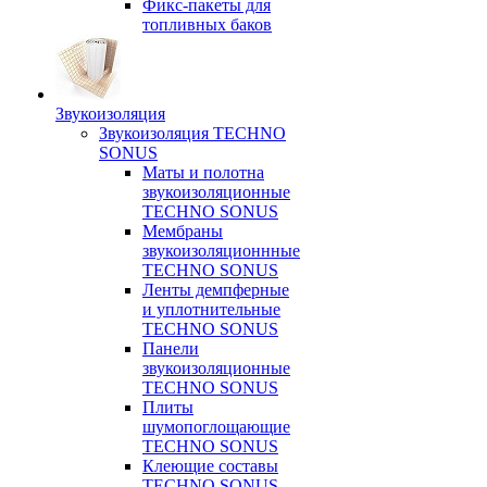
Фикс-пакеты для
топливных баков
Звукоизоляция
Звукоизоляция TECHNO
SONUS
Маты и полотна
звукоизоляционные
TECHNO SONUS
Мембраны
звукоизоляционнные
TECHNO SONUS
Ленты демпферные
и уплотнительные
TECHNO SONUS
Панели
звукоизоляционные
TECHNO SONUS
Плиты
шумопоглощающие
TECHNO SONUS
Клеющие составы
TECHNO SONUS