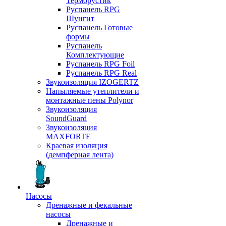
Терморустик
Руспанель RPG
Шунгит
Руспанель Готовые
формы
Руспанель
Комплектующие
Руспанель RPG Foil
Руспанель RPG Real
Звукоизоляция IZOGERTZ
Напыляемые утеплители и
монтажные пены Polynor
Звукоизоляция
SoundGuard
Звукоизоляция
MAXFORTE
Краевая изоляция
(демпферная лента)
Насосы
Дренажные и фекальные
насосы
Дренажные и