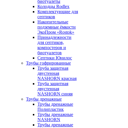
биотуалеты
Колодцы Rodlex
Комплектующие для
септиков
Накопительные
подземные ёмкости
ЭкоПром «Rostok»
Принадлежности
для септиков,
компостеров и
биотуалетов
Септики Юнилос
Трубы гофрированные
Труба защитная
двустенная
NASHORN красная
Труба защитная
двустенная
NASHORN синяя
Трубы дренажные
Трубы дренажные
Полипластик
Трубы дренажные
NASHORN
Трубы дренажные