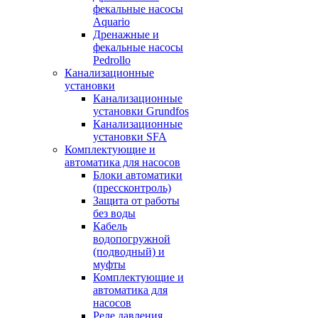
фекальные насосы
Aquario
Дренажные и
фекальные насосы
Pedrollo
Канализационные
установки
Канализационные
установки Grundfos
Канализационные
установки SFA
Комплектующие и
автоматика для насосов
Блоки автоматики
(прессконтроль)
Защита от работы
без воды
Кабель
водопогружной
(подводный) и
муфты
Комплектующие и
автоматика для
насосов
Реле давления