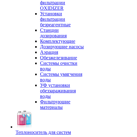
фильтрации
OXIDIZER
Установки
фильтрации
безреагентные
Станции
дозирования
Комплектующие
Дозирующие насосы
Аэрация
Обезжелезивание
Системы очистки
воды
Системы умягчения
воды
УФ установки
обеззараживания
воды
Фильтрующие
материалы
Теплоноситель для систем