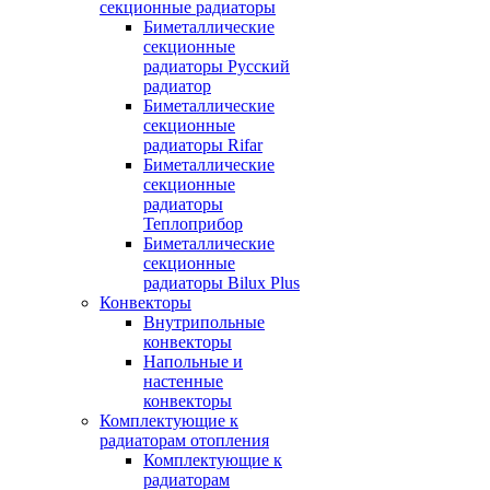
секционные радиаторы
Биметаллические
секционные
радиаторы Русский
радиатор
Биметаллические
секционные
радиаторы Rifar
Биметаллические
секционные
радиаторы
Теплоприбор
Биметаллические
секционные
радиаторы Bilux Plus
Конвекторы
Внутрипольные
конвекторы
Напольные и
настенные
конвекторы
Комплектующие к
радиаторам отопления
Комплектующие к
радиаторам