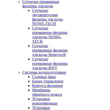
Сетчатые промывные
фильтры для воды
Сетчатые
двухкорпусные
фильтры для воды
NOWA-TECH
Сетчатые
промывные фильтры
для воды NOWA-
TECH
Сетчатые
промывные фильтры
для воды Honeywell
Сетчатые
промывные фильтры
для воды BWT
Системы водоподготовки
Солевые баки
Блоки управления
Корпуса фильтров
Мембраны
обратного осмоса
Установки
ионообменные
Установки