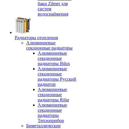
баки Zilmet для
систем
водоснабжения
Радиаторы отопления
Алюминиевые
секционные радиаторы
Алюминиевые
секционные
радиаторы Bilux
Алюминиевые
секционные
радиаторы Русский
радиатор
Алюминиевые
секционные
радиаторы Rifar
Алюминиевые
секционные
радиаторы
Теплоприбор
Биметаллические