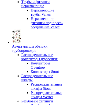
Трубы и фитинги
нержавеющие
Нержавеющие
трубы Valtec
Нержавеющие
фитинги под пресс-
соединение Valtec
Арматура для обвязки
трубопроводов
Распределительные
коллекторы (гребенки)
Коллекторы
Oventrop
Коллекторы Stout
Распределительные
шкафы
Распределительные
шкафы Stout
Распределительные
шкафы Wester
Резьбовые фитинги