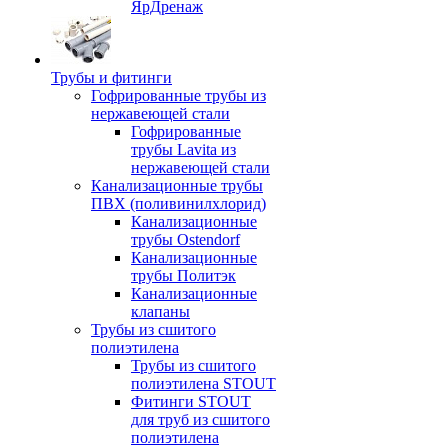
ЯрДренаж
Трубы и фитинги
Гофрированные трубы из
нержавеющей стали
Гофрированные
трубы Lavita из
нержавеющей стали
Канализационные трубы
ПВХ (поливинилхлорид)
Канализационные
трубы Ostendorf
Канализационные
трубы Политэк
Канализационные
клапаны
Трубы из сшитого
полиэтилена
Трубы из сшитого
полиэтилена STOUT
Фитинги STOUT
для труб из сшитого
полиэтилена