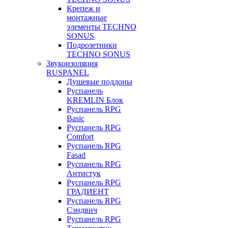
Крепеж и
монтажные
элементы TECHNO
SONUS
Подрозетники
TECHNO SONUS
Звукоизоляция
RUSPANEL
Душевые поддоны
Руспанель
KREMLIN Блок
Руспанель RPG
Basic
Руспанель RPG
Comfort
Руспанель RPG
Fasad
Руспанель RPG
Антистук
Руспанель RPG
ГРАДИЕНТ
Руспанель RPG
Сэндвич
Руспанель RPG