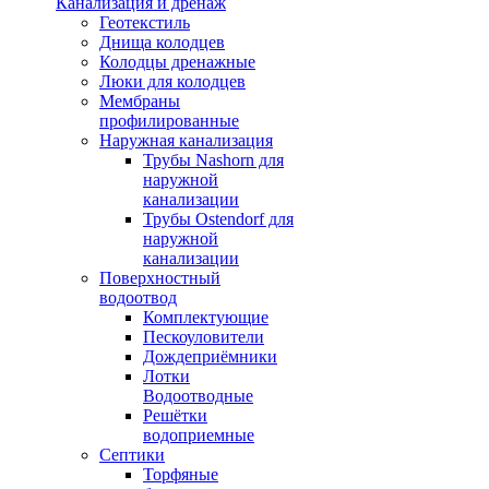
Канализация и дренаж
Геотекстиль
Днища колодцев
Колодцы дренажные
Люки для колодцев
Мембраны
профилированные
Наружная канализация
Трубы Nashorn для
наружной
канализации
Трубы Ostendorf для
наружной
канализации
Поверхностный
водоотвод
Комплектующие
Пескоуловители
Дождеприёмники
Лотки
Водоотводные
Решётки
водоприемные
Септики
Торфяные