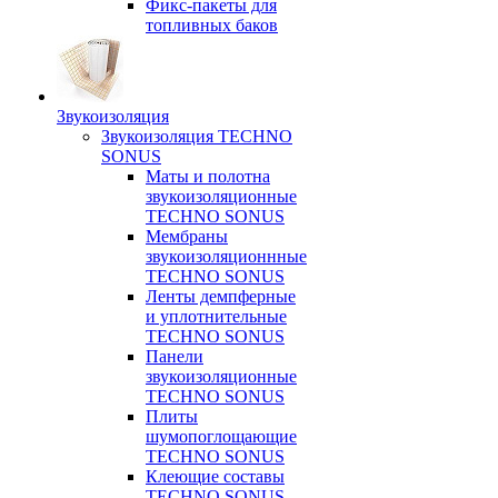
Фикс-пакеты для
топливных баков
Звукоизоляция
Звукоизоляция TECHNO
SONUS
Маты и полотна
звукоизоляционные
TECHNO SONUS
Мембраны
звукоизоляционнные
TECHNO SONUS
Ленты демпферные
и уплотнительные
TECHNO SONUS
Панели
звукоизоляционные
TECHNO SONUS
Плиты
шумопоглощающие
TECHNO SONUS
Клеющие составы
TECHNO SONUS