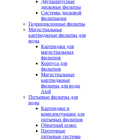
Двухкорпусные
дисковые фильтры
Системы дисковой
фильтрации
Гидроциклонные фильтры
Магистральные
картриджные фильтры для
воды
Картриджи для
магистральных
фильтров
Корпуса для
фильтров
Магистральные
картриджные
фильтры для воды
Atoll
Питьевые фильтры для
воды
Картриджи и
комплектующие для
питьевых фильтров
Обратный осмос
Проточные
питьевые системы