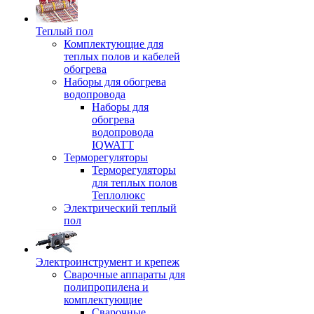
Теплый пол
Комплектующие для
теплых полов и кабелей
обогрева
Наборы для обогрева
водопровода
Наборы для
обогрева
водопровода
IQWATT
Терморегуляторы
Терморегуляторы
для теплых полов
Теплолюкс
Электрический теплый
пол
Электроинструмент и крепеж
Сварочные аппараты для
полипропилена и
комплектующие
Сварочные