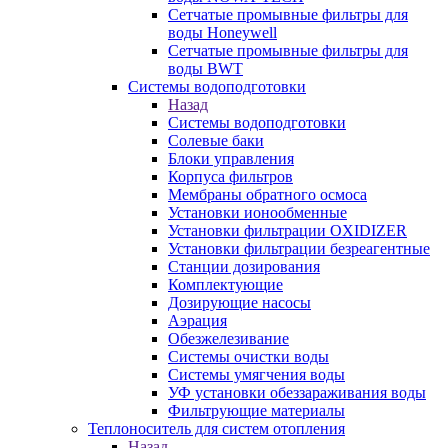
Сетчатые промывные фильтры для
воды Honeywell
Сетчатые промывные фильтры для
воды BWT
Системы водоподготовки
Назад
Системы водоподготовки
Солевые баки
Блоки управления
Корпуса фильтров
Мембраны обратного осмоса
Установки ионообменные
Установки фильтрации OXIDIZER
Установки фильтрации безреагентные
Станции дозирования
Комплектующие
Дозирующие насосы
Аэрация
Обезжелезивание
Системы очистки воды
Системы умягчения воды
УФ установки обеззараживания воды
Фильтрующие материалы
Теплоноситель для систем отопления
Назад