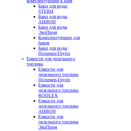
комплектующие к ним
Баки для воды
STERH
Баки для воды
АНИОН
Баки для воды
ЭкоПром
Комплектующие для
баков
Баки для воды
Полимер-Групп
Емкости для дизельного
топлива
Емкости для
дизельного топлива
Полимер-Групп
Емкости для
дизельного топлива
RODLEX
Емкости для
дизельного топлива
АНИОН
Емкости для
дизельного топлива
ЭкоПром