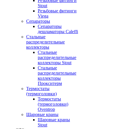
Резьбовые фитинги
Stout
Резьбовые фитинги
Viega
Сепараторы
Сепараторы
дешламаторы Caleffi
Стальные
распределительные
коллекторы
Стальные
распределительные
коллекторы Stout
Стальные
распределительные
коллекторы
Прокситерм
Термостаты
(термоголовки)
Термостаты
(термоголовки)
Oventrop
Шаровые краны
Шаровые краны
Stout