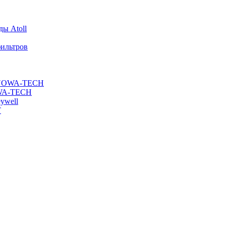
ы Atoll
ильтров
ы NOWA-TECH
OWA-TECH
ywell
T