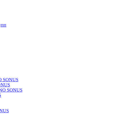
упп
NO SONUS
ONUS
CHNO SONUS
S
ONUS