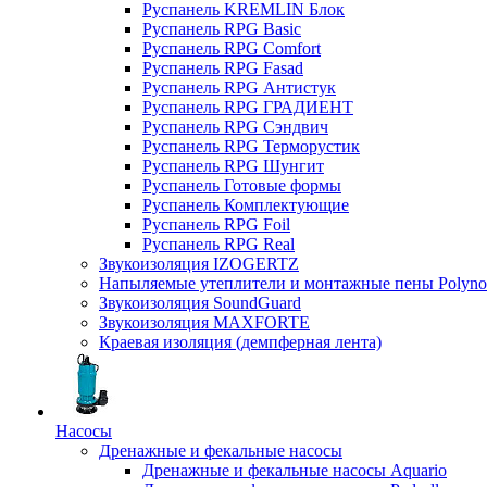
Руспанель KREMLIN Блок
Руспанель RPG Basic
Руспанель RPG Comfort
Руспанель RPG Fasad
Руспанель RPG Антистук
Руспанель RPG ГРАДИЕНТ
Руспанель RPG Сэндвич
Руспанель RPG Терморустик
Руспанель RPG Шунгит
Руспанель Готовые формы
Руспанель Комплектующие
Руспанель RPG Foil
Руспанель RPG Real
Звукоизоляция IZOGERTZ
Напыляемые утеплители и монтажные пены Polyno
Звукоизоляция SoundGuard
Звукоизоляция MAXFORTE
Краевая изоляция (демпферная лента)
Насосы
Дренажные и фекальные насосы
Дренажные и фекальные насосы Aquario