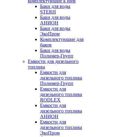
комплектующие к ним
Баки для воды
STERH
Баки для воды
АНИОН
Баки для воды
ЭкоПром
Комплектующие для
баков
Баки для воды
Полимер-Групп
Емкости для дизельного
топлива
Емкости для
дизельного топлива
Полимер-Групп
Емкости для
дизельного топлива
RODLEX
Емкости для
дизельного топлива
АНИОН
Емкости для
дизельного топлива
ЭкоПром