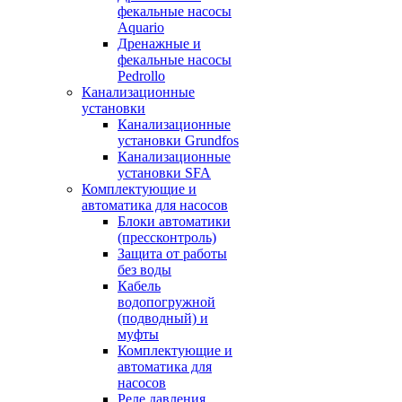
фекальные насосы
Aquario
Дренажные и
фекальные насосы
Pedrollo
Канализационные
установки
Канализационные
установки Grundfos
Канализационные
установки SFA
Комплектующие и
автоматика для насосов
Блоки автоматики
(прессконтроль)
Защита от работы
без воды
Кабель
водопогружной
(подводный) и
муфты
Комплектующие и
автоматика для
насосов
Реле давления