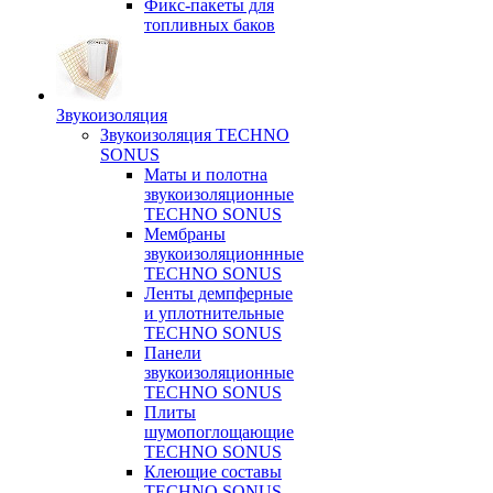
Фикс-пакеты для
топливных баков
Звукоизоляция
Звукоизоляция TECHNO
SONUS
Маты и полотна
звукоизоляционные
TECHNO SONUS
Мембраны
звукоизоляционнные
TECHNO SONUS
Ленты демпферные
и уплотнительные
TECHNO SONUS
Панели
звукоизоляционные
TECHNO SONUS
Плиты
шумопоглощающие
TECHNO SONUS
Клеющие составы
TECHNO SONUS