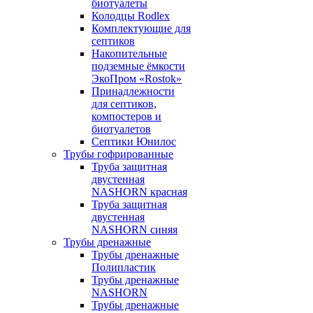
биотуалеты
Колодцы Rodlex
Комплектующие для
септиков
Накопительные
подземные ёмкости
ЭкоПром «Rostok»
Принадлежности
для септиков,
компостеров и
биотуалетов
Септики Юнилос
Трубы гофрированные
Труба защитная
двустенная
NASHORN красная
Труба защитная
двустенная
NASHORN синяя
Трубы дренажные
Трубы дренажные
Полипластик
Трубы дренажные
NASHORN
Трубы дренажные