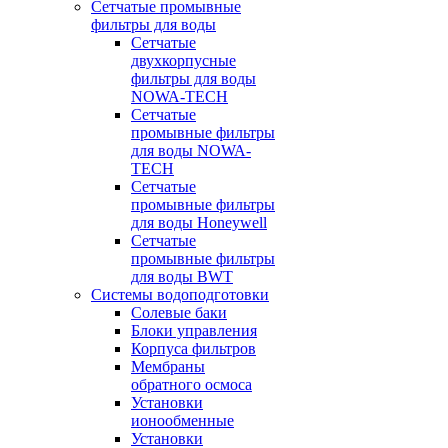
Сетчатые промывные
фильтры для воды
Сетчатые
двухкорпусные
фильтры для воды
NOWA-TECH
Сетчатые
промывные фильтры
для воды NOWA-
TECH
Сетчатые
промывные фильтры
для воды Honeywell
Сетчатые
промывные фильтры
для воды BWT
Системы водоподготовки
Солевые баки
Блоки управления
Корпуса фильтров
Мембраны
обратного осмоса
Установки
ионообменные
Установки