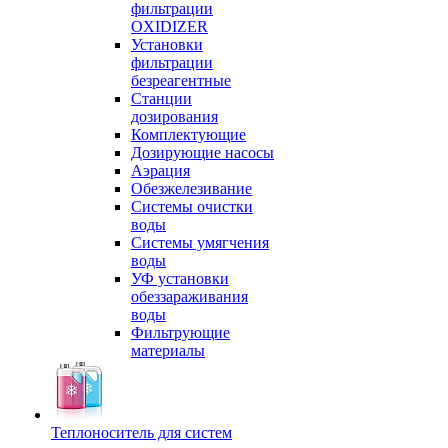
фильтрации
OXIDIZER
Установки
фильтрации
безреагентные
Станции
дозирования
Комплектующие
Дозирующие насосы
Аэрация
Обезжелезивание
Системы очистки
воды
Системы умягчения
воды
УФ установки
обеззараживания
воды
Фильтрующие
материалы
Теплоноситель для систем