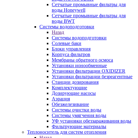
Сетчатые промывные фильтры для
воды Honeywell
Сетчатые промывные фильтры для
воды BWT
Системы водоподготовки
Назад
Системы водоподготовки
Солевые баки
Блоки управления
Корпуса фильтров
Мембраны обратного осмоса
Установки ионообменные
Установки фильтрации OXIDIZER
Установки фильтрации безреагентные
Станции дозирования
Комплектующие
Дозирующие насосы
Аэрация
Обезжелезивание
Системы очистки воды
Системы умягчения воды
УФ установки обеззараживания воды
Фильтрующие материалы
Теплоноситель для систем отопления
Назад