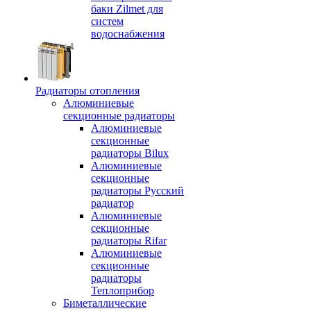
баки Zilmet для
систем
водоснабжения
Радиаторы отопления
Алюминиевые
секционные радиаторы
Алюминиевые
секционные
радиаторы Bilux
Алюминиевые
секционные
радиаторы Русский
радиатор
Алюминиевые
секционные
радиаторы Rifar
Алюминиевые
секционные
радиаторы
Теплоприбор
Биметаллические