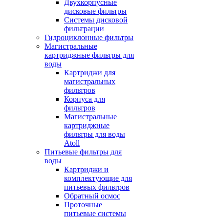
Двухкорпусные
дисковые фильтры
Системы дисковой
фильтрации
Гидроциклонные фильтры
Магистральные
картриджные фильтры для
воды
Картриджи для
магистральных
фильтров
Корпуса для
фильтров
Магистральные
картриджные
фильтры для воды
Atoll
Питьевые фильтры для
воды
Картриджи и
комплектующие для
питьевых фильтров
Обратный осмос
Проточные
питьевые системы