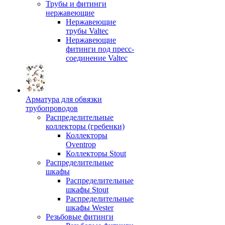
Трубы и фитинги
нержавеющие
Нержавеющие
трубы Valtec
Нержавеющие
фитинги под пресс-
соединение Valtec
Арматура для обвязки
трубопроводов
Распределительные
коллекторы (гребенки)
Коллекторы
Oventrop
Коллекторы Stout
Распределительные
шкафы
Распределительные
шкафы Stout
Распределительные
шкафы Wester
Резьбовые фитинги