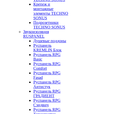
Крепеж и
монтажные
элементы TECHNO
SONUS
Подрозетники
TECHNO SONUS
Звукоизоляция
RUSPANEL
Душевые поддоны
Руспанель
KREMLIN Блок
Руспанель RPG
Basic
Руспанель RPG
Comfort
Руспанель RPG
Fasad
Руспанель RPG
Антистук
Руспанель RPG
ГРАДИЕНТ
Руспанель RPG
Сэндвич
Руспанель RPG