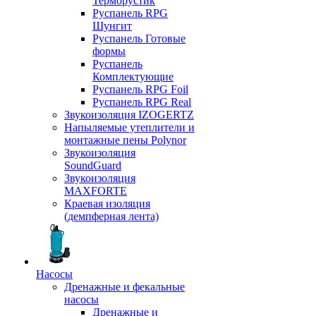
Терморустик
Руспанель RPG
Шунгит
Руспанель Готовые
формы
Руспанель
Комплектующие
Руспанель RPG Foil
Руспанель RPG Real
Звукоизоляция IZOGERTZ
Напыляемые утеплители и
монтажные пены Polynor
Звукоизоляция
SoundGuard
Звукоизоляция
MAXFORTE
Краевая изоляция
(демпферная лента)
Насосы
Дренажные и фекальные
насосы
Дренажные и