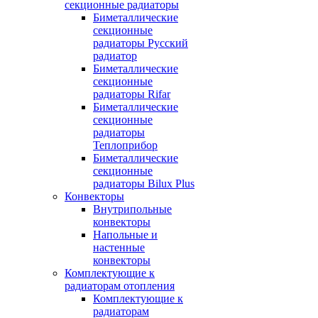
секционные радиаторы
Биметаллические
секционные
радиаторы Русский
радиатор
Биметаллические
секционные
радиаторы Rifar
Биметаллические
секционные
радиаторы
Теплоприбор
Биметаллические
секционные
радиаторы Bilux Plus
Конвекторы
Внутрипольные
конвекторы
Напольные и
настенные
конвекторы
Комплектующие к
радиаторам отопления
Комплектующие к
радиаторам