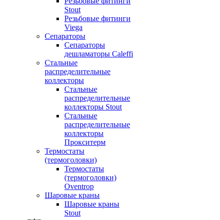
Резьбовые фитинги
Stout
Резьбовые фитинги
Viega
Сепараторы
Сепараторы
дешламаторы Caleffi
Стальные
распределительные
коллекторы
Стальные
распределительные
коллекторы Stout
Стальные
распределительные
коллекторы
Прокситерм
Термостаты
(термоголовки)
Термостаты
(термоголовки)
Oventrop
Шаровые краны
Шаровые краны
Stout