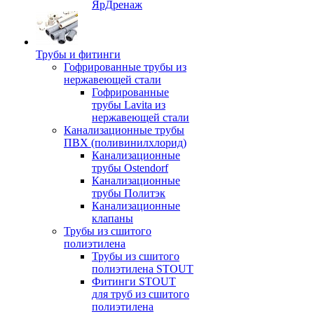
ЯрДренаж
Трубы и фитинги
Гофрированные трубы из
нержавеющей стали
Гофрированные
трубы Lavita из
нержавеющей стали
Канализационные трубы
ПВХ (поливинилхлорид)
Канализационные
трубы Ostendorf
Канализационные
трубы Политэк
Канализационные
клапаны
Трубы из сшитого
полиэтилена
Трубы из сшитого
полиэтилена STOUT
Фитинги STOUT
для труб из сшитого
полиэтилена