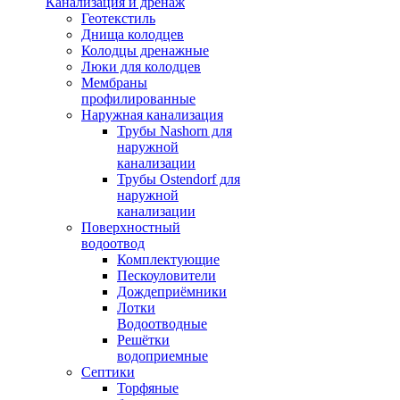
Канализация и дренаж
Геотекстиль
Днища колодцев
Колодцы дренажные
Люки для колодцев
Мембраны
профилированные
Наружная канализация
Трубы Nashorn для
наружной
канализации
Трубы Ostendorf для
наружной
канализации
Поверхностный
водоотвод
Комплектующие
Пескоуловители
Дождеприёмники
Лотки
Водоотводные
Решётки
водоприемные
Септики
Торфяные