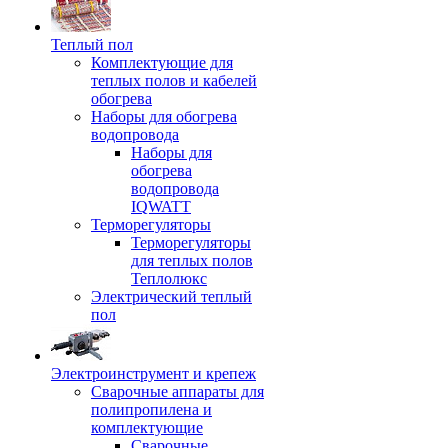
Теплый пол
Комплектующие для
теплых полов и кабелей
обогрева
Наборы для обогрева
водопровода
Наборы для
обогрева
водопровода
IQWATT
Терморегуляторы
Терморегуляторы
для теплых полов
Теплолюкс
Электрический теплый
пол
Электроинструмент и крепеж
Сварочные аппараты для
полипропилена и
комплектующие
Сварочные