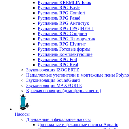
Руспанель KREMLIN Блок
Руспанель RPG Basic
Руспанель RPG Comfort
Руспанель RPG Fasad
Руспанель RPG Антистук
Руспанель RPG ГРАДИЕНТ
Руспанель RPG Сэндвич
Руспанель RPG Терморустик
Руспанель RPG Шунгит
Руспанель Готовые формы
Руспанель Комплектующие
Руспанель RPG Foil
Руспанель RPG Real
Звукоизоляция IZOGERTZ
Напыляемые утеплители и монтажные пены Polyno
Звукоизоляция SoundGuard
Звукоизоляция MAXFORTE
Краевая изоляция (демпферная лента)
Насосы
Дренажные и фекальные насосы
Дренажные и фекальные насосы Aquario