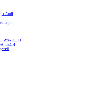
ы Atoll
ильтров
ы NOWA-TECH
OWA-TECH
ywell
T