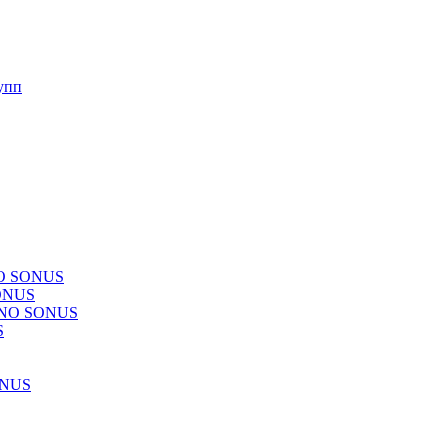
упп
NO SONUS
ONUS
CHNO SONUS
S
ONUS