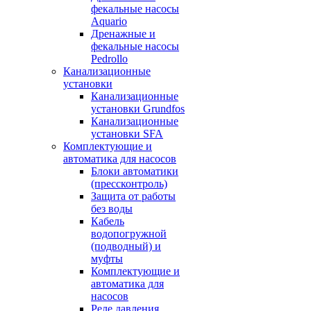
фекальные насосы
Aquario
Дренажные и
фекальные насосы
Pedrollo
Канализационные
установки
Канализационные
установки Grundfos
Канализационные
установки SFA
Комплектующие и
автоматика для насосов
Блоки автоматики
(прессконтроль)
Защита от работы
без воды
Кабель
водопогружной
(подводный) и
муфты
Комплектующие и
автоматика для
насосов
Реле давления