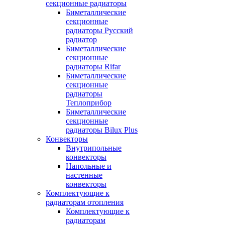
секционные радиаторы
Биметаллические
секционные
радиаторы Русский
радиатор
Биметаллические
секционные
радиаторы Rifar
Биметаллические
секционные
радиаторы
Теплоприбор
Биметаллические
секционные
радиаторы Bilux Plus
Конвекторы
Внутрипольные
конвекторы
Напольные и
настенные
конвекторы
Комплектующие к
радиаторам отопления
Комплектующие к
радиаторам