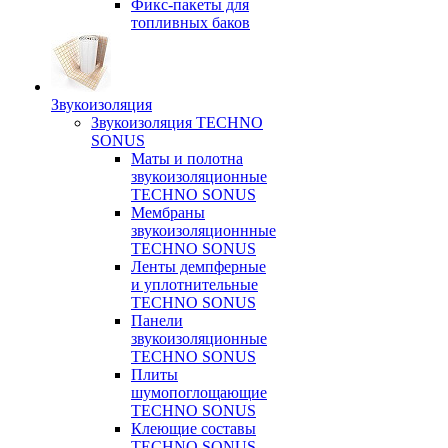
Фикс-пакеты для
топливных баков
Звукоизоляция
Звукоизоляция TECHNO
SONUS
Маты и полотна
звукоизоляционные
TECHNO SONUS
Мембраны
звукоизоляционнные
TECHNO SONUS
Ленты демпферные
и уплотнительные
TECHNO SONUS
Панели
звукоизоляционные
TECHNO SONUS
Плиты
шумопоглощающие
TECHNO SONUS
Клеющие составы
TECHNO SONUS