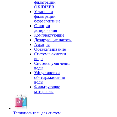
фильтрации
OXIDIZER
Установки
фильтрации
безреагентные
Станции
дозирования
Комплектующие
Дозирующие насосы
Аэрация
Обезжелезивание
Системы очистки
воды
Системы умягчения
воды
УФ установки
обеззараживания
воды
Фильтрующие
материалы
Теплоноситель для систем