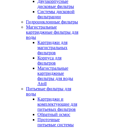
Двухкорпусные
дисковые фильтры
Системы дисковой
фильтрации
Гидроциклонные фильтры
Магистральные
картриджные фильтры для
воды
Картриджи для
магистральных
фильтров
Корпуса для
фильтров
Магистральные
картриджные
фильтры для воды
Atoll
Питьевые фильтры для
воды
Картриджи и
комплектующие для
питьевых фильтров
Обратный осмос
Проточные
питьевые системы