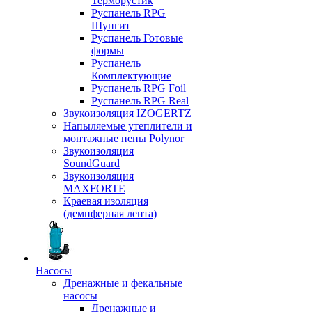
Терморустик
Руспанель RPG
Шунгит
Руспанель Готовые
формы
Руспанель
Комплектующие
Руспанель RPG Foil
Руспанель RPG Real
Звукоизоляция IZOGERTZ
Напыляемые утеплители и
монтажные пены Polynor
Звукоизоляция
SoundGuard
Звукоизоляция
MAXFORTE
Краевая изоляция
(демпферная лента)
Насосы
Дренажные и фекальные
насосы
Дренажные и