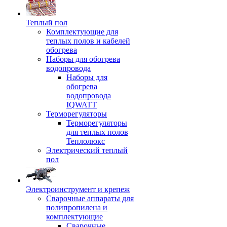
Теплый пол
Комплектующие для
теплых полов и кабелей
обогрева
Наборы для обогрева
водопровода
Наборы для
обогрева
водопровода
IQWATT
Терморегуляторы
Терморегуляторы
для теплых полов
Теплолюкс
Электрический теплый
пол
Электроинструмент и крепеж
Сварочные аппараты для
полипропилена и
комплектующие
Сварочные