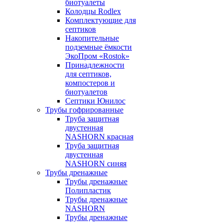
биотуалеты
Колодцы Rodlex
Комплектующие для
септиков
Накопительные
подземные ёмкости
ЭкоПром «Rostok»
Принадлежности
для септиков,
компостеров и
биотуалетов
Септики Юнилос
Трубы гофрированные
Труба защитная
двустенная
NASHORN красная
Труба защитная
двустенная
NASHORN синяя
Трубы дренажные
Трубы дренажные
Полипластик
Трубы дренажные
NASHORN
Трубы дренажные