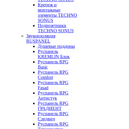
Крепеж и
монтажные
элементы TECHNO
SONUS
Подрозетники
TECHNO SONUS
Звукоизоляция
RUSPANEL
Душевые поддоны
Руспанель
KREMLIN Блок
Руспанель RPG
Basic
Руспанель RPG
Comfort
Руспанель RPG
Fasad
Руспанель RPG
Антистук
Руспанель RPG
ГРАДИЕНТ
Руспанель RPG
Сэндвич
Руспанель RPG