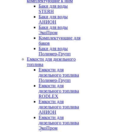
комплектующие к ним
Баки для воды
STERH
Баки для воды
АНИОН
Баки для воды
ЭкоПром
Комплектующие для
баков
Баки для воды
Полимер-Групп
Емкости для дизельного
топлива
Емкости для
дизельного топлива
Полимер-Групп
Емкости для
дизельного топлива
RODLEX
Емкости для
дизельного топлива
АНИОН
Емкости для
дизельного топлива
ЭкоПром