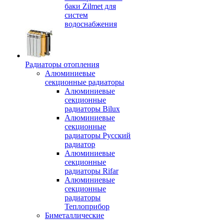
баки Zilmet для
систем
водоснабжения
Радиаторы отопления
Алюминиевые
секционные радиаторы
Алюминиевые
секционные
радиаторы Bilux
Алюминиевые
секционные
радиаторы Русский
радиатор
Алюминиевые
секционные
радиаторы Rifar
Алюминиевые
секционные
радиаторы
Теплоприбор
Биметаллические