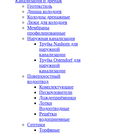
Канализация и дренаж
Геотекстиль
Днища колодцев
Колодцы дренажные
Люки для колодцев
Мембраны
профилированные
Наружная канализация
Трубы Nashorn для
наружной
канализации
Трубы Ostendorf для
наружной
канализации
Поверхностный
водоотвод
Комплектующие
Пескоуловители
Дождеприёмники
Лотки
Водоотводные
Решётки
водоприемные
Септики
Торфяные