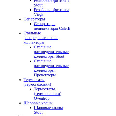
Резьбовые фитинги
Stout
Резьбовые фитинги
Viega
Сепараторы
Сепараторы
дешламаторы Caleffi
Стальные
распределительные
коллекторы
Стальные
распределительные
коллекторы Stout
Стальные
распределительные
коллекторы
Прокситерм
Термостаты
(термоголовки)
Термостаты
(термоголовки)
Oventrop
Шаровые краны
Шаровые краны
Stout