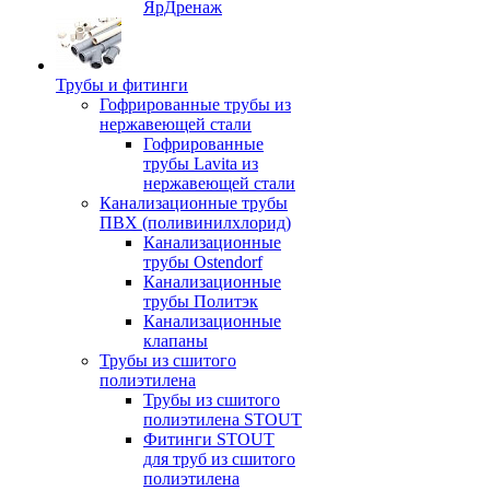
ЯрДренаж
Трубы и фитинги
Гофрированные трубы из
нержавеющей стали
Гофрированные
трубы Lavita из
нержавеющей стали
Канализационные трубы
ПВХ (поливинилхлорид)
Канализационные
трубы Ostendorf
Канализационные
трубы Политэк
Канализационные
клапаны
Трубы из сшитого
полиэтилена
Трубы из сшитого
полиэтилена STOUT
Фитинги STOUT
для труб из сшитого
полиэтилена