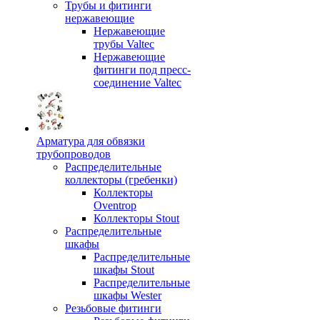
Трубы и фитинги
нержавеющие
Нержавеющие
трубы Valtec
Нержавеющие
фитинги под пресс-
соединение Valtec
Арматура для обвязки
трубопроводов
Распределительные
коллекторы (гребенки)
Коллекторы
Oventrop
Коллекторы Stout
Распределительные
шкафы
Распределительные
шкафы Stout
Распределительные
шкафы Wester
Резьбовые фитинги