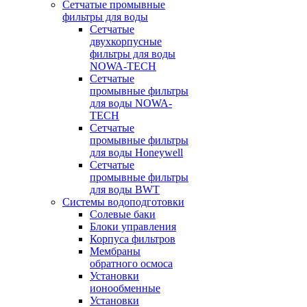
Сетчатые промывные
фильтры для воды
Сетчатые
двухкорпусные
фильтры для воды
NOWA-TECH
Сетчатые
промывные фильтры
для воды NOWA-
TECH
Сетчатые
промывные фильтры
для воды Honeywell
Сетчатые
промывные фильтры
для воды BWT
Системы водоподготовки
Солевые баки
Блоки управления
Корпуса фильтров
Мембраны
обратного осмоса
Установки
ионообменные
Установки