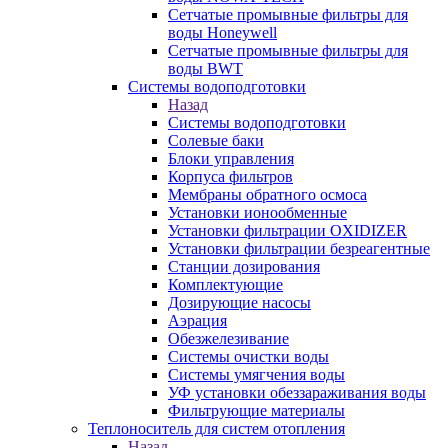
Сетчатые промывные фильтры для
воды Honeywell
Сетчатые промывные фильтры для
воды BWT
Системы водоподготовки
Назад
Системы водоподготовки
Солевые баки
Блоки управления
Корпуса фильтров
Мембраны обратного осмоса
Установки ионообменные
Установки фильтрации OXIDIZER
Установки фильтрации безреагентные
Станции дозирования
Комплектующие
Дозирующие насосы
Аэрация
Обезжелезивание
Системы очистки воды
Системы умягчения воды
УФ установки обеззараживания воды
Фильтрующие материалы
Теплоноситель для систем отопления
Назад