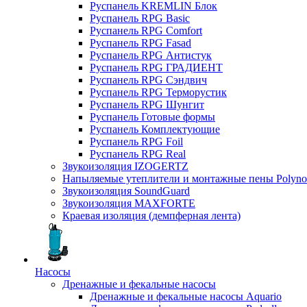
Руспанель KREMLIN Блок
Руспанель RPG Basic
Руспанель RPG Comfort
Руспанель RPG Fasad
Руспанель RPG Антистук
Руспанель RPG ГРАДИЕНТ
Руспанель RPG Сэндвич
Руспанель RPG Терморустик
Руспанель RPG Шунгит
Руспанель Готовые формы
Руспанель Комплектующие
Руспанель RPG Foil
Руспанель RPG Real
Звукоизоляция IZOGERTZ
Напыляемые утеплители и монтажные пены Polyno
Звукоизоляция SoundGuard
Звукоизоляция MAXFORTE
Краевая изоляция (демпферная лента)
Насосы
Дренажные и фекальные насосы
Дренажные и фекальные насосы Aquario