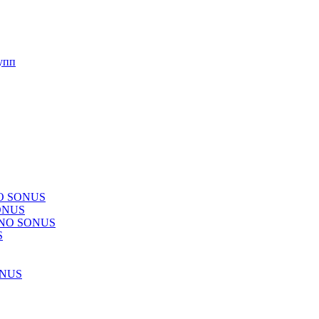
упп
NO SONUS
ONUS
CHNO SONUS
S
ONUS