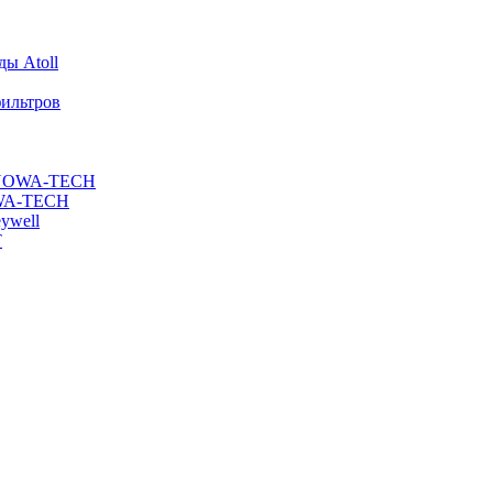
ы Atoll
ильтров
ы NOWA-TECH
OWA-TECH
ywell
T