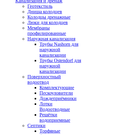
Канализация и дренаж
Геотекстиль
Днища колодцев
Колодцы дренажные
Люки для колодцев
Мембраны
профилированные
Наружная канализация
Трубы Nashorn для
наружной
канализации
Трубы Ostendorf для
наружной
канализации
Поверхностный
водоотвод
Комплектующие
Пескоуловители
Дождеприёмники
Лотки
Водоотводные
Решётки
водоприемные
Септики
Торфяные