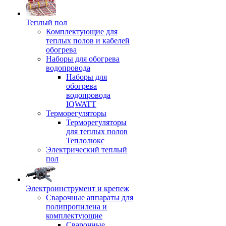
Теплый пол
Комплектующие для
теплых полов и кабелей
обогрева
Наборы для обогрева
водопровода
Наборы для
обогрева
водопровода
IQWATT
Терморегуляторы
Терморегуляторы
для теплых полов
Теплолюкс
Электрический теплый
пол
Электроинструмент и крепеж
Сварочные аппараты для
полипропилена и
комплектующие
Сварочные