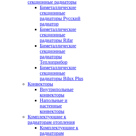
секционные радиаторы
Биметаллические
секционные
радиаторы Русский
радиатор
Биметаллические
секционные
радиаторы Rifar
Биметаллические
секционные
радиаторы
Теплоприбор
Биметаллические
секционные
радиаторы Bilux Plus
Конвекторы
Внутрипольные
конвекторы
Напольные и
настенные
конвекторы
Комплектующие к
радиаторам отопления
Комплектующие к
радиаторам