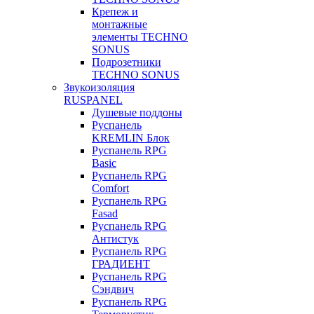
Крепеж и
монтажные
элементы TECHNO
SONUS
Подрозетники
TECHNO SONUS
Звукоизоляция
RUSPANEL
Душевые поддоны
Руспанель
KREMLIN Блок
Руспанель RPG
Basic
Руспанель RPG
Comfort
Руспанель RPG
Fasad
Руспанель RPG
Антистук
Руспанель RPG
ГРАДИЕНТ
Руспанель RPG
Сэндвич
Руспанель RPG