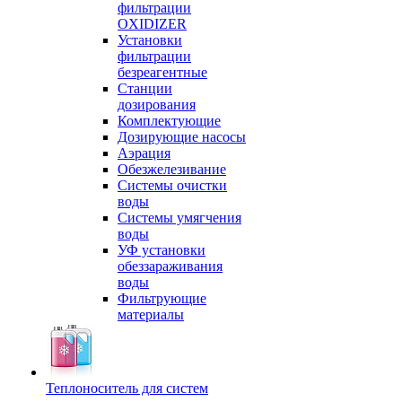
фильтрации
OXIDIZER
Установки
фильтрации
безреагентные
Станции
дозирования
Комплектующие
Дозирующие насосы
Аэрация
Обезжелезивание
Системы очистки
воды
Системы умягчения
воды
УФ установки
обеззараживания
воды
Фильтрующие
материалы
Теплоноситель для систем