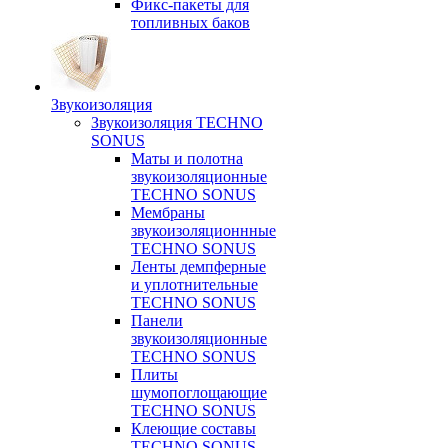
Фикс-пакеты для
топливных баков
Звукоизоляция
Звукоизоляция TECHNO
SONUS
Маты и полотна
звукоизоляционные
TECHNO SONUS
Мембраны
звукоизоляционнные
TECHNO SONUS
Ленты демпферные
и уплотнительные
TECHNO SONUS
Панели
звукоизоляционные
TECHNO SONUS
Плиты
шумопоглощающие
TECHNO SONUS
Клеющие составы
TECHNO SONUS