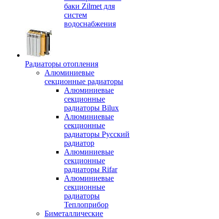
баки Zilmet для
систем
водоснабжения
Радиаторы отопления
Алюминиевые
секционные радиаторы
Алюминиевые
секционные
радиаторы Bilux
Алюминиевые
секционные
радиаторы Русский
радиатор
Алюминиевые
секционные
радиаторы Rifar
Алюминиевые
секционные
радиаторы
Теплоприбор
Биметаллические