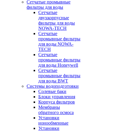
Сетчатые промывные
фильтры для воды
Сетчатые
двухкорпусные
фильтры для воды
NOWA-TECH
Сетчатые
промывные фильтры
для воды NOWA-
TECH
Сетчатые
промывные фильтры
для воды Honeywell
Сетчатые
промывные фильтры
для воды BWT
Системы водоподготовки
Солевые баки
Блоки управления
Корпуса фильтров
Мембраны
обратного осмоса
Установки
ионообменные
Установки