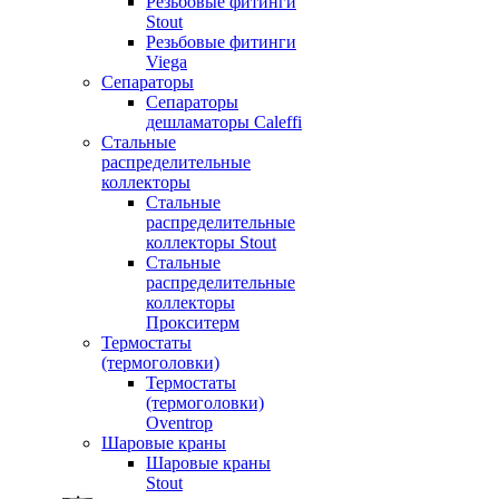
Резьбовые фитинги
Stout
Резьбовые фитинги
Viega
Сепараторы
Сепараторы
дешламаторы Caleffi
Стальные
распределительные
коллекторы
Стальные
распределительные
коллекторы Stout
Стальные
распределительные
коллекторы
Прокситерм
Термостаты
(термоголовки)
Термостаты
(термоголовки)
Oventrop
Шаровые краны
Шаровые краны
Stout