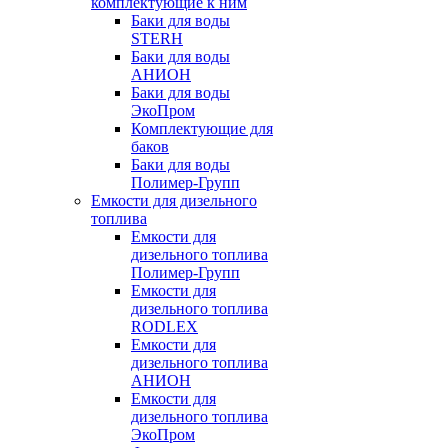
комплектующие к ним
Баки для воды
STERH
Баки для воды
АНИОН
Баки для воды
ЭкоПром
Комплектующие для
баков
Баки для воды
Полимер-Групп
Емкости для дизельного
топлива
Емкости для
дизельного топлива
Полимер-Групп
Емкости для
дизельного топлива
RODLEX
Емкости для
дизельного топлива
АНИОН
Емкости для
дизельного топлива
ЭкоПром