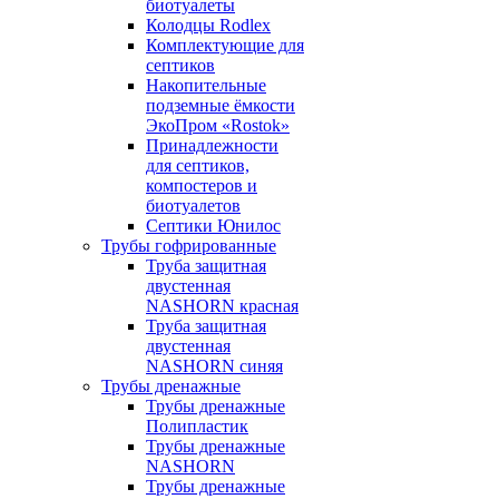
биотуалеты
Колодцы Rodlex
Комплектующие для
септиков
Накопительные
подземные ёмкости
ЭкоПром «Rostok»
Принадлежности
для септиков,
компостеров и
биотуалетов
Септики Юнилос
Трубы гофрированные
Труба защитная
двустенная
NASHORN красная
Труба защитная
двустенная
NASHORN синяя
Трубы дренажные
Трубы дренажные
Полипластик
Трубы дренажные
NASHORN
Трубы дренажные