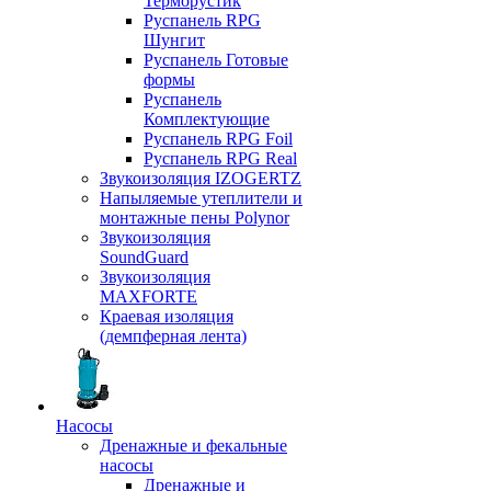
Терморустик
Руспанель RPG
Шунгит
Руспанель Готовые
формы
Руспанель
Комплектующие
Руспанель RPG Foil
Руспанель RPG Real
Звукоизоляция IZOGERTZ
Напыляемые утеплители и
монтажные пены Polynor
Звукоизоляция
SoundGuard
Звукоизоляция
MAXFORTE
Краевая изоляция
(демпферная лента)
Насосы
Дренажные и фекальные
насосы
Дренажные и