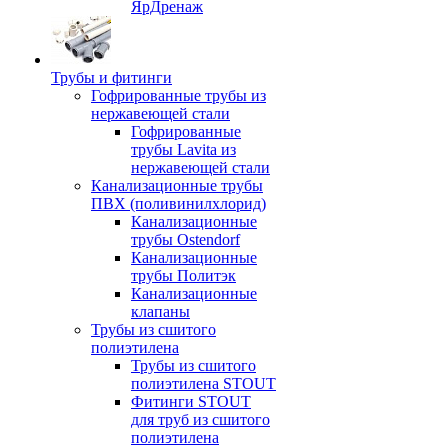
ЯрДренаж
Трубы и фитинги
Гофрированные трубы из
нержавеющей стали
Гофрированные
трубы Lavita из
нержавеющей стали
Канализационные трубы
ПВХ (поливинилхлорид)
Канализационные
трубы Ostendorf
Канализационные
трубы Политэк
Канализационные
клапаны
Трубы из сшитого
полиэтилена
Трубы из сшитого
полиэтилена STOUT
Фитинги STOUT
для труб из сшитого
полиэтилена