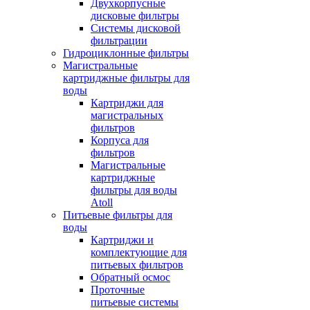
Двухкорпусные
дисковые фильтры
Системы дисковой
фильтрации
Гидроциклонные фильтры
Магистральные
картриджные фильтры для
воды
Картриджи для
магистральных
фильтров
Корпуса для
фильтров
Магистральные
картриджные
фильтры для воды
Atoll
Питьевые фильтры для
воды
Картриджи и
комплектующие для
питьевых фильтров
Обратный осмос
Проточные
питьевые системы