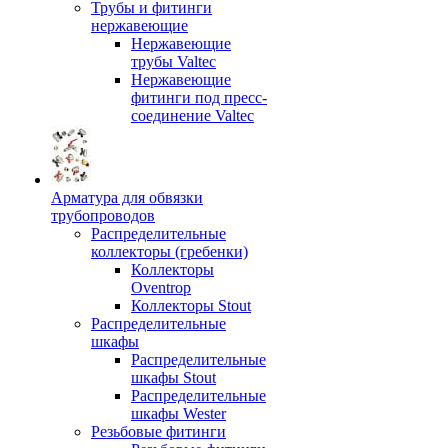
Трубы и фитинги
нержавеющие
Нержавеющие
трубы Valtec
Нержавеющие
фитинги под пресс-
соединение Valtec
Арматура для обвязки
трубопроводов
Распределительные
коллекторы (гребенки)
Коллекторы
Oventrop
Коллекторы Stout
Распределительные
шкафы
Распределительные
шкафы Stout
Распределительные
шкафы Wester
Резьбовые фитинги