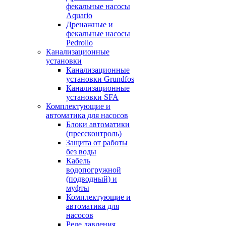
фекальные насосы
Aquario
Дренажные и
фекальные насосы
Pedrollo
Канализационные
установки
Канализационные
установки Grundfos
Канализационные
установки SFA
Комплектующие и
автоматика для насосов
Блоки автоматики
(прессконтроль)
Защита от работы
без воды
Кабель
водопогружной
(подводный) и
муфты
Комплектующие и
автоматика для
насосов
Реле давления