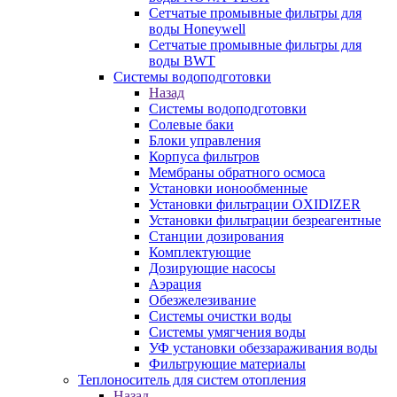
Сетчатые промывные фильтры для
воды Honeywell
Сетчатые промывные фильтры для
воды BWT
Системы водоподготовки
Назад
Системы водоподготовки
Солевые баки
Блоки управления
Корпуса фильтров
Мембраны обратного осмоса
Установки ионообменные
Установки фильтрации OXIDIZER
Установки фильтрации безреагентные
Станции дозирования
Комплектующие
Дозирующие насосы
Аэрация
Обезжелезивание
Системы очистки воды
Системы умягчения воды
УФ установки обеззараживания воды
Фильтрующие материалы
Теплоноситель для систем отопления
Назад