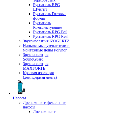
Терморустик
Руспанель RPG
Шунгит
Руспанель Готовые
формы
Руспанель
Комплектующие
Руспанель RPG Foil
Руспанель RPG Real
Звукоизоляция IZOGERTZ
Напыляемые утеплители и
монтажные пены Polynor
Звукоизоляция
SoundGuard
Звукоизоляция
MAXFORTE
Краевая изоляция
(демпферная лента)
Насосы
Дренажные и фекальные
насосы
Дренажные и