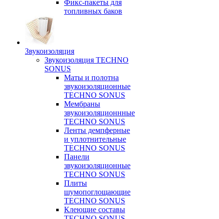
Фикс-пакеты для
топливных баков
Звукоизоляция
Звукоизоляция TECHNO
SONUS
Маты и полотна
звукоизоляционные
TECHNO SONUS
Мембраны
звукоизоляционнные
TECHNO SONUS
Ленты демпферные
и уплотнительные
TECHNO SONUS
Панели
звукоизоляционные
TECHNO SONUS
Плиты
шумопоглощающие
TECHNO SONUS
Клеющие составы
TECHNO SONUS