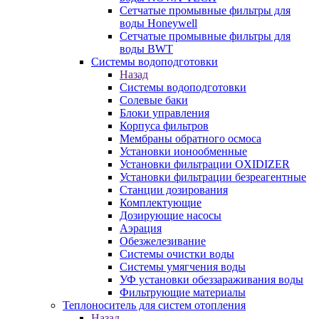
Сетчатые промывные фильтры для
воды Honeywell
Сетчатые промывные фильтры для
воды BWT
Системы водоподготовки
Назад
Системы водоподготовки
Солевые баки
Блоки управления
Корпуса фильтров
Мембраны обратного осмоса
Установки ионообменные
Установки фильтрации OXIDIZER
Установки фильтрации безреагентные
Станции дозирования
Комплектующие
Дозирующие насосы
Аэрация
Обезжелезивание
Системы очистки воды
Системы умягчения воды
УФ установки обеззараживания воды
Фильтрующие материалы
Теплоноситель для систем отопления
Назад