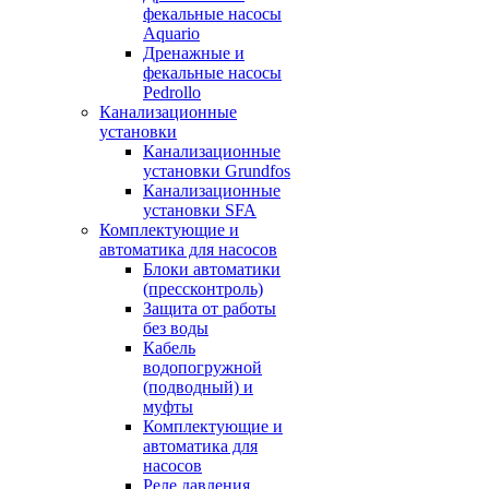
фекальные насосы
Aquario
Дренажные и
фекальные насосы
Pedrollo
Канализационные
установки
Канализационные
установки Grundfos
Канализационные
установки SFA
Комплектующие и
автоматика для насосов
Блоки автоматики
(прессконтроль)
Защита от работы
без воды
Кабель
водопогружной
(подводный) и
муфты
Комплектующие и
автоматика для
насосов
Реле давления