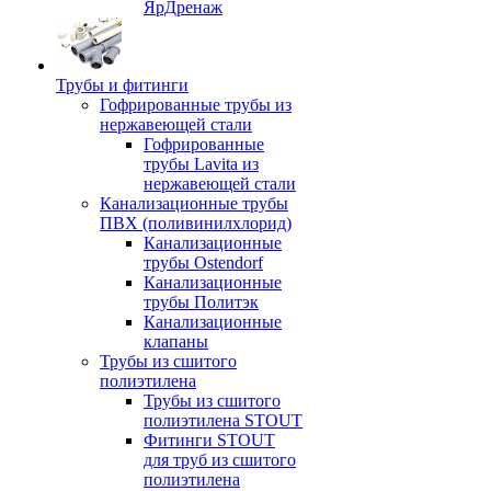
ЯрДренаж
Трубы и фитинги
Гофрированные трубы из
нержавеющей стали
Гофрированные
трубы Lavita из
нержавеющей стали
Канализационные трубы
ПВХ (поливинилхлорид)
Канализационные
трубы Ostendorf
Канализационные
трубы Политэк
Канализационные
клапаны
Трубы из сшитого
полиэтилена
Трубы из сшитого
полиэтилена STOUT
Фитинги STOUT
для труб из сшитого
полиэтилена