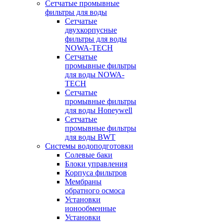
Сетчатые промывные
фильтры для воды
Сетчатые
двухкорпусные
фильтры для воды
NOWA-TECH
Сетчатые
промывные фильтры
для воды NOWA-
TECH
Сетчатые
промывные фильтры
для воды Honeywell
Сетчатые
промывные фильтры
для воды BWT
Системы водоподготовки
Солевые баки
Блоки управления
Корпуса фильтров
Мембраны
обратного осмоса
Установки
ионообменные
Установки