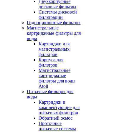
Двухкорпусные
дисковые фильтры
Системы дисковой
фильтрации
Гидроциклонные фильтры
Магистральные
картриджные фильтры для
воды
Картриджи для
магистральных
фильтров
Корпуса для
фильтров
Магистральные
картриджные
фильтры для воды
Atoll
Питьевые фильтры для
воды
Картриджи и
комплектующие для
питьевых фильтров
Обратный осмос
Проточные
питьевые системы