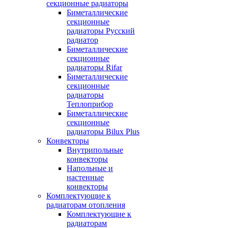
секционные радиаторы
Биметаллические
секционные
радиаторы Русский
радиатор
Биметаллические
секционные
радиаторы Rifar
Биметаллические
секционные
радиаторы
Теплоприбор
Биметаллические
секционные
радиаторы Bilux Plus
Конвекторы
Внутрипольные
конвекторы
Напольные и
настенные
конвекторы
Комплектующие к
радиаторам отопления
Комплектующие к
радиаторам