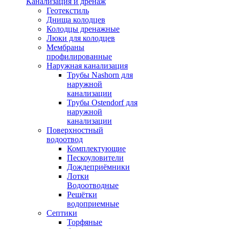
Канализация и дренаж
Геотекстиль
Днища колодцев
Колодцы дренажные
Люки для колодцев
Мембраны
профилированные
Наружная канализация
Трубы Nashorn для
наружной
канализации
Трубы Ostendorf для
наружной
канализации
Поверхностный
водоотвод
Комплектующие
Пескоуловители
Дождеприёмники
Лотки
Водоотводные
Решётки
водоприемные
Септики
Торфяные