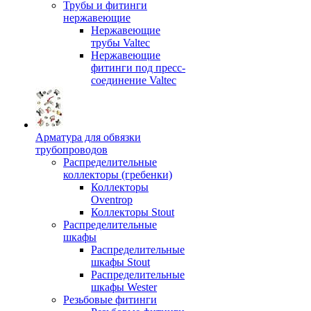
Трубы и фитинги
нержавеющие
Нержавеющие
трубы Valtec
Нержавеющие
фитинги под пресс-
соединение Valtec
Арматура для обвязки
трубопроводов
Распределительные
коллекторы (гребенки)
Коллекторы
Oventrop
Коллекторы Stout
Распределительные
шкафы
Распределительные
шкафы Stout
Распределительные
шкафы Wester
Резьбовые фитинги