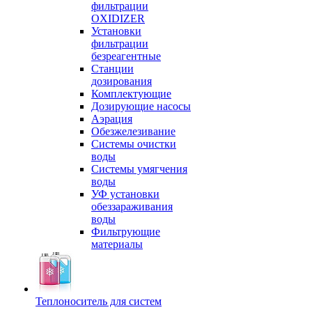
фильтрации
OXIDIZER
Установки
фильтрации
безреагентные
Станции
дозирования
Комплектующие
Дозирующие насосы
Аэрация
Обезжелезивание
Системы очистки
воды
Системы умягчения
воды
УФ установки
обеззараживания
воды
Фильтрующие
материалы
Теплоноситель для систем