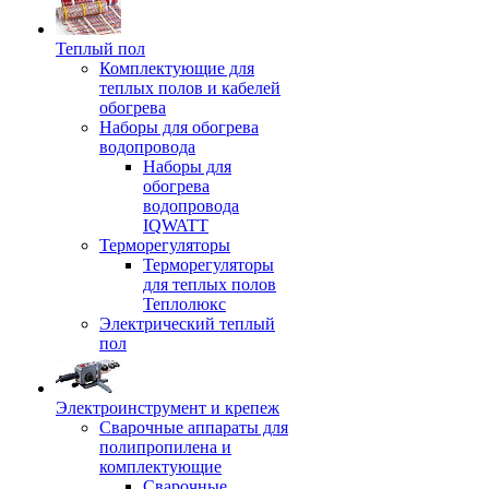
Теплый пол
Комплектующие для
теплых полов и кабелей
обогрева
Наборы для обогрева
водопровода
Наборы для
обогрева
водопровода
IQWATT
Терморегуляторы
Терморегуляторы
для теплых полов
Теплолюкс
Электрический теплый
пол
Электроинструмент и крепеж
Сварочные аппараты для
полипропилена и
комплектующие
Сварочные