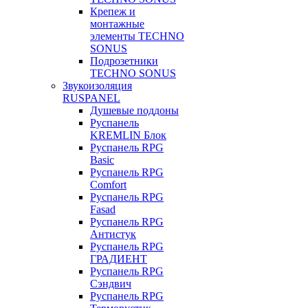
Крепеж и
монтажные
элементы TECHNO
SONUS
Подрозетники
TECHNO SONUS
Звукоизоляция
RUSPANEL
Душевые поддоны
Руспанель
KREMLIN Блок
Руспанель RPG
Basic
Руспанель RPG
Comfort
Руспанель RPG
Fasad
Руспанель RPG
Антистук
Руспанель RPG
ГРАДИЕНТ
Руспанель RPG
Сэндвич
Руспанель RPG