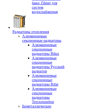
баки Zilmet для
систем
водоснабжения
Радиаторы отопления
Алюминиевые
секционные радиаторы
Алюминиевые
секционные
радиаторы Bilux
Алюминиевые
секционные
радиаторы Русский
радиатор
Алюминиевые
секционные
радиаторы Rifar
Алюминиевые
секционные
радиаторы
Теплоприбор
Биметаллические