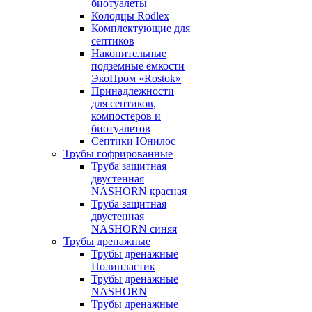
биотуалеты
Колодцы Rodlex
Комплектующие для
септиков
Накопительные
подземные ёмкости
ЭкоПром «Rostok»
Принадлежности
для септиков,
компостеров и
биотуалетов
Септики Юнилос
Трубы гофрированные
Труба защитная
двустенная
NASHORN красная
Труба защитная
двустенная
NASHORN синяя
Трубы дренажные
Трубы дренажные
Полипластик
Трубы дренажные
NASHORN
Трубы дренажные