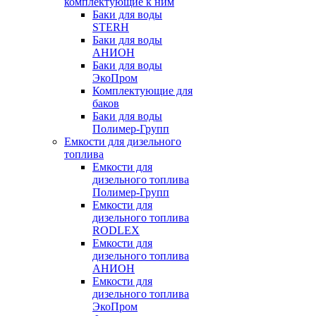
комплектующие к ним
Баки для воды
STERH
Баки для воды
АНИОН
Баки для воды
ЭкоПром
Комплектующие для
баков
Баки для воды
Полимер-Групп
Емкости для дизельного
топлива
Емкости для
дизельного топлива
Полимер-Групп
Емкости для
дизельного топлива
RODLEX
Емкости для
дизельного топлива
АНИОН
Емкости для
дизельного топлива
ЭкоПром