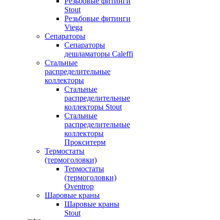
Резьбовые фитинги
Stout
Резьбовые фитинги
Viega
Сепараторы
Сепараторы
дешламаторы Caleffi
Стальные
распределительные
коллекторы
Стальные
распределительные
коллекторы Stout
Стальные
распределительные
коллекторы
Прокситерм
Термостаты
(термоголовки)
Термостаты
(термоголовки)
Oventrop
Шаровые краны
Шаровые краны
Stout