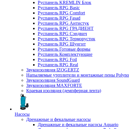
Руспанель KREMLIN Блок
Руспанель RPG Basic
Руспанель RPG Comfort
Руспанель RPG Fasad
Руспанель RPG Антистук
Руспанель RPG ГРАДИЕНТ
Руспанель RPG Сэндвич
Руспанель RPG Терморустик
Руспанель RPG Шунгит
Руспанель Готовые формы
Руспанель Комплектующие
Руспанель RPG Foil
Руспанель RPG Real
Звукоизоляция IZOGERTZ
Напыляемые утеплители и монтажные пены Polyno
Звукоизоляция SoundGuard
Звукоизоляция MAXFORTE
Краевая изоляция (демпферная лента)
Насосы
Дренажные и фекальные насосы
Дренажные и фекальные насосы Aquario