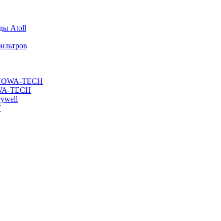
ы Atoll
ильтров
ы NOWA-TECH
OWA-TECH
ywell
T