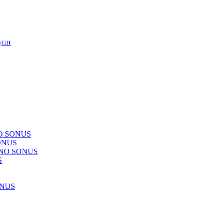
упп
NO SONUS
ONUS
CHNO SONUS
S
ONUS