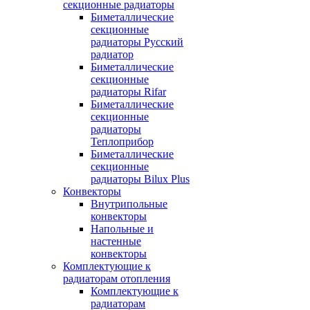
секционные радиаторы
Биметаллические
секционные
радиаторы Русский
радиатор
Биметаллические
секционные
радиаторы Rifar
Биметаллические
секционные
радиаторы
Теплоприбор
Биметаллические
секционные
радиаторы Bilux Plus
Конвекторы
Внутрипольные
конвекторы
Напольные и
настенные
конвекторы
Комплектующие к
радиаторам отопления
Комплектующие к
радиаторам