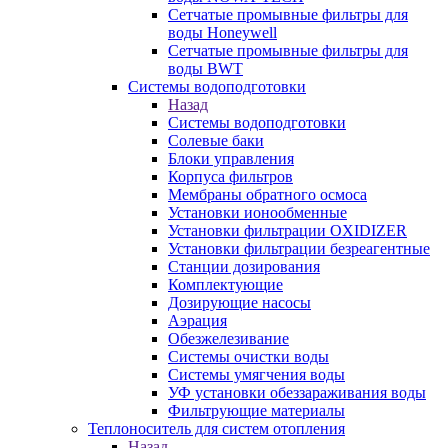
Сетчатые промывные фильтры для
воды Honeywell
Сетчатые промывные фильтры для
воды BWT
Системы водоподготовки
Назад
Системы водоподготовки
Солевые баки
Блоки управления
Корпуса фильтров
Мембраны обратного осмоса
Установки ионообменные
Установки фильтрации OXIDIZER
Установки фильтрации безреагентные
Станции дозирования
Комплектующие
Дозирующие насосы
Аэрация
Обезжелезивание
Системы очистки воды
Системы умягчения воды
УФ установки обеззараживания воды
Фильтрующие материалы
Теплоноситель для систем отопления
Назад