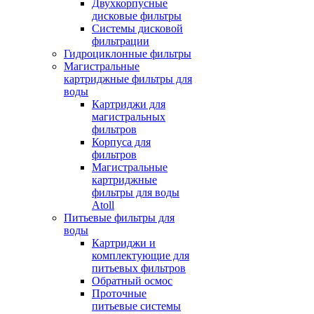
Двухкорпусные
дисковые фильтры
Системы дисковой
фильтрации
Гидроциклонные фильтры
Магистральные
картриджные фильтры для
воды
Картриджи для
магистральных
фильтров
Корпуса для
фильтров
Магистральные
картриджные
фильтры для воды
Atoll
Питьевые фильтры для
воды
Картриджи и
комплектующие для
питьевых фильтров
Обратный осмос
Проточные
питьевые системы