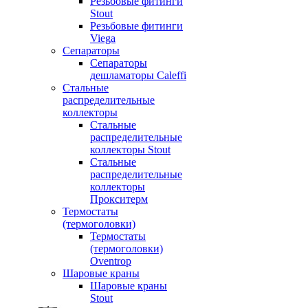
Резьбовые фитинги
Stout
Резьбовые фитинги
Viega
Сепараторы
Сепараторы
дешламаторы Caleffi
Стальные
распределительные
коллекторы
Стальные
распределительные
коллекторы Stout
Стальные
распределительные
коллекторы
Прокситерм
Термостаты
(термоголовки)
Термостаты
(термоголовки)
Oventrop
Шаровые краны
Шаровые краны
Stout