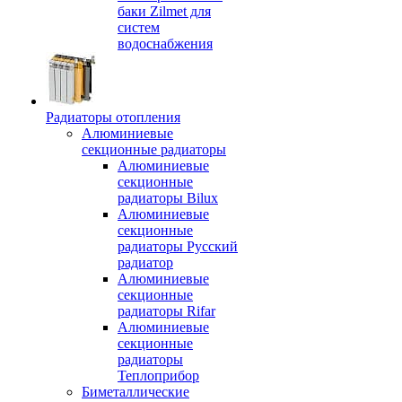
баки Zilmet для
систем
водоснабжения
Радиаторы отопления
Алюминиевые
секционные радиаторы
Алюминиевые
секционные
радиаторы Bilux
Алюминиевые
секционные
радиаторы Русский
радиатор
Алюминиевые
секционные
радиаторы Rifar
Алюминиевые
секционные
радиаторы
Теплоприбор
Биметаллические