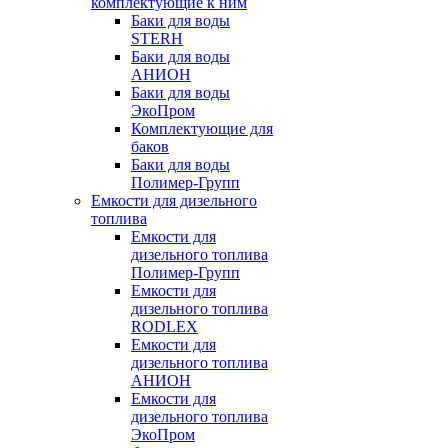
комплектующие к ним
Баки для воды
STERH
Баки для воды
АНИОН
Баки для воды
ЭкоПром
Комплектующие для
баков
Баки для воды
Полимер-Групп
Емкости для дизельного
топлива
Емкости для
дизельного топлива
Полимер-Групп
Емкости для
дизельного топлива
RODLEX
Емкости для
дизельного топлива
АНИОН
Емкости для
дизельного топлива
ЭкоПром