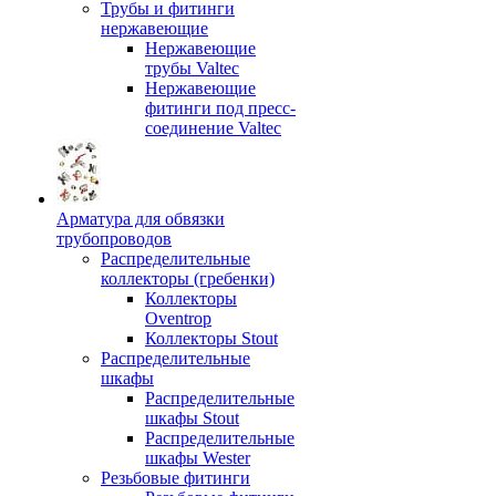
Трубы и фитинги
нержавеющие
Нержавеющие
трубы Valtec
Нержавеющие
фитинги под пресс-
соединение Valtec
Арматура для обвязки
трубопроводов
Распределительные
коллекторы (гребенки)
Коллекторы
Oventrop
Коллекторы Stout
Распределительные
шкафы
Распределительные
шкафы Stout
Распределительные
шкафы Wester
Резьбовые фитинги