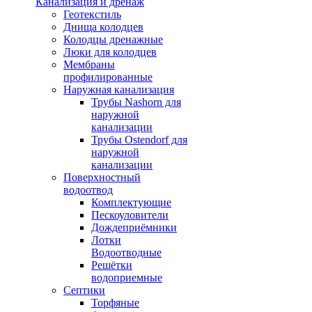
Канализация и дренаж
Геотекстиль
Днища колодцев
Колодцы дренажные
Люки для колодцев
Мембраны
профилированные
Наружная канализация
Трубы Nashorn для
наружной
канализации
Трубы Ostendorf для
наружной
канализации
Поверхностный
водоотвод
Комплектующие
Пескоуловители
Дождеприёмники
Лотки
Водоотводные
Решётки
водоприемные
Септики
Торфяные