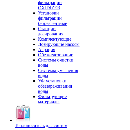
фильтрации
OXIDIZER
Установки
фильтрации
безреагентные
Станции
дозирования
Комплектующие
Дозирующие насосы
Аэрация
Обезжелезивание
Системы очистки
воды
Системы умягчения
воды
УФ установки
обеззараживания
воды
Фильтрующие
материалы
Теплоноситель для систем