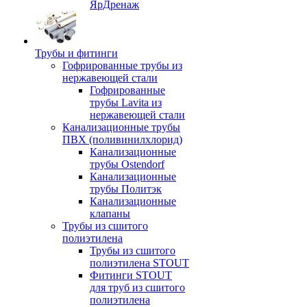
ЯрДренаж
Трубы и фитинги
Гофрированные трубы из
нержавеющей стали
Гофрированные
трубы Lavita из
нержавеющей стали
Канализационные трубы
ПВХ (поливинилхлорид)
Канализационные
трубы Ostendorf
Канализационные
трубы Политэк
Канализационные
клапаны
Трубы из сшитого
полиэтилена
Трубы из сшитого
полиэтилена STOUT
Фитинги STOUT
для труб из сшитого
полиэтилена