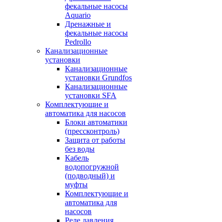
фекальные насосы
Aquario
Дренажные и
фекальные насосы
Pedrollo
Канализационные
установки
Канализационные
установки Grundfos
Канализационные
установки SFA
Комплектующие и
автоматика для насосов
Блоки автоматики
(прессконтроль)
Защита от работы
без воды
Кабель
водопогружной
(подводный) и
муфты
Комплектующие и
автоматика для
насосов
Реле давления