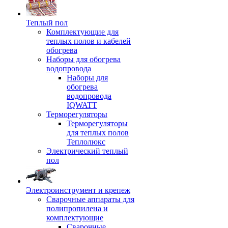
Теплый пол
Комплектующие для
теплых полов и кабелей
обогрева
Наборы для обогрева
водопровода
Наборы для
обогрева
водопровода
IQWATT
Терморегуляторы
Терморегуляторы
для теплых полов
Теплолюкс
Электрический теплый
пол
Электроинструмент и крепеж
Сварочные аппараты для
полипропилена и
комплектующие
Сварочные