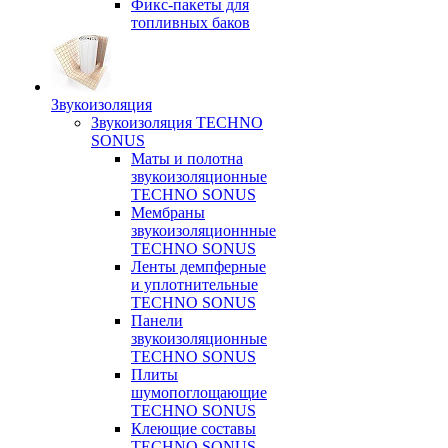
Фикс-пакеты для
топливных баков
Звукоизоляция
Звукоизоляция TECHNO
SONUS
Маты и полотна
звукоизоляционные
TECHNO SONUS
Мембраны
звукоизоляционнные
TECHNO SONUS
Ленты демпферные
и уплотнительные
TECHNO SONUS
Панели
звукоизоляционные
TECHNO SONUS
Плиты
шумопоглощающие
TECHNO SONUS
Клеющие составы
TECHNO SONUS