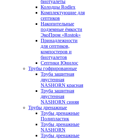
биотуалеты
Колодцы Rodlex
Комплектующие для
септиков
Накопительные
подземные ёмкости
ЭкоПром «Rostok»
Принадлежности
для септиков,
компостеров и
биотуалетов
Септики Юнилос
Трубы гофрированные
Труба защитная
двустенная
NASHORN красная
Труба защитная
двустенная
NASHORN синяя
Трубы дренажные
Трубы дренажные
Полипластик
Трубы дренажные
NASHORN
Трубы дренажные