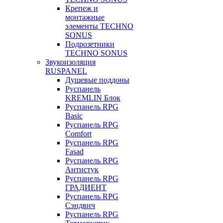
Крепеж и
монтажные
элементы TECHNO
SONUS
Подрозетники
TECHNO SONUS
Звукоизоляция
RUSPANEL
Душевые поддоны
Руспанель
KREMLIN Блок
Руспанель RPG
Basic
Руспанель RPG
Comfort
Руспанель RPG
Fasad
Руспанель RPG
Антистук
Руспанель RPG
ГРАДИЕНТ
Руспанель RPG
Сэндвич
Руспанель RPG