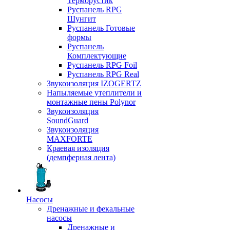
Терморустик
Руспанель RPG
Шунгит
Руспанель Готовые
формы
Руспанель
Комплектующие
Руспанель RPG Foil
Руспанель RPG Real
Звукоизоляция IZOGERTZ
Напыляемые утеплители и
монтажные пены Polynor
Звукоизоляция
SoundGuard
Звукоизоляция
MAXFORTE
Краевая изоляция
(демпферная лента)
Насосы
Дренажные и фекальные
насосы
Дренажные и