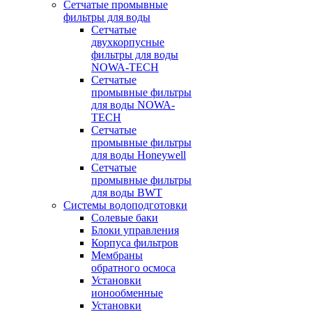
Сетчатые промывные
фильтры для воды
Сетчатые
двухкорпусные
фильтры для воды
NOWA-TECH
Сетчатые
промывные фильтры
для воды NOWA-
TECH
Сетчатые
промывные фильтры
для воды Honeywell
Сетчатые
промывные фильтры
для воды BWT
Системы водоподготовки
Солевые баки
Блоки управления
Корпуса фильтров
Мембраны
обратного осмоса
Установки
ионообменные
Установки