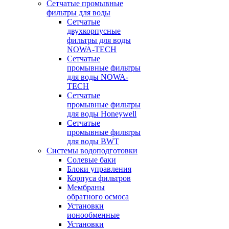
Сетчатые промывные
фильтры для воды
Сетчатые
двухкорпусные
фильтры для воды
NOWA-TECH
Сетчатые
промывные фильтры
для воды NOWA-
TECH
Сетчатые
промывные фильтры
для воды Honeywell
Сетчатые
промывные фильтры
для воды BWT
Системы водоподготовки
Солевые баки
Блоки управления
Корпуса фильтров
Мембраны
обратного осмоса
Установки
ионообменные
Установки