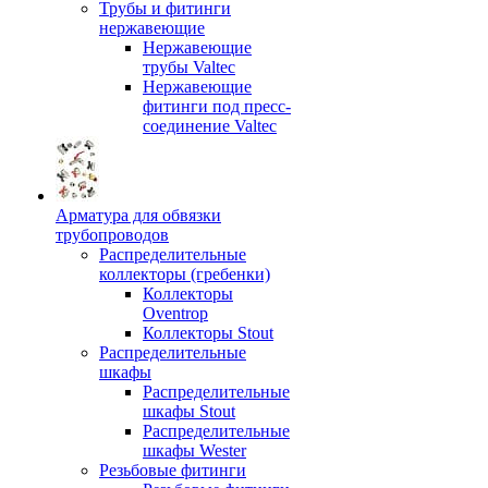
Трубы и фитинги
нержавеющие
Нержавеющие
трубы Valtec
Нержавеющие
фитинги под пресс-
соединение Valtec
Арматура для обвязки
трубопроводов
Распределительные
коллекторы (гребенки)
Коллекторы
Oventrop
Коллекторы Stout
Распределительные
шкафы
Распределительные
шкафы Stout
Распределительные
шкафы Wester
Резьбовые фитинги