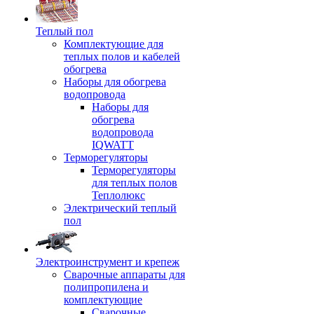
Теплый пол
Комплектующие для
теплых полов и кабелей
обогрева
Наборы для обогрева
водопровода
Наборы для
обогрева
водопровода
IQWATT
Терморегуляторы
Терморегуляторы
для теплых полов
Теплолюкс
Электрический теплый
пол
Электроинструмент и крепеж
Сварочные аппараты для
полипропилена и
комплектующие
Сварочные