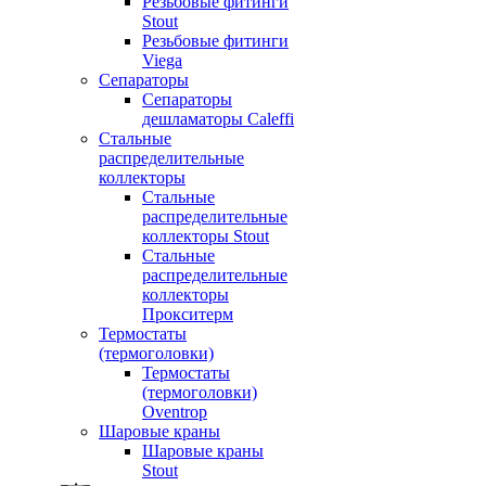
Резьбовые фитинги
Stout
Резьбовые фитинги
Viega
Сепараторы
Сепараторы
дешламаторы Caleffi
Стальные
распределительные
коллекторы
Стальные
распределительные
коллекторы Stout
Стальные
распределительные
коллекторы
Прокситерм
Термостаты
(термоголовки)
Термостаты
(термоголовки)
Oventrop
Шаровые краны
Шаровые краны
Stout