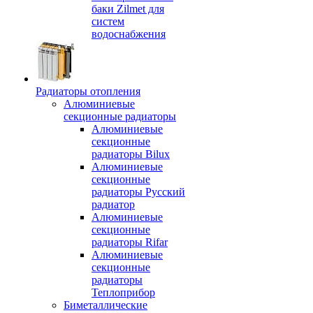
баки Zilmet для
систем
водоснабжения
Радиаторы отопления
Алюминиевые
секционные радиаторы
Алюминиевые
секционные
радиаторы Bilux
Алюминиевые
секционные
радиаторы Русский
радиатор
Алюминиевые
секционные
радиаторы Rifar
Алюминиевые
секционные
радиаторы
Теплоприбор
Биметаллические