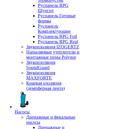
Терморустик
Руспанель RPG
Шунгит
Руспанель Готовые
формы
Руспанель
Комплектующие
Руспанель RPG Foil
Руспанель RPG Real
Звукоизоляция IZOGERTZ
Напыляемые утеплители и
монтажные пены Polynor
Звукоизоляция
SoundGuard
Звукоизоляция
MAXFORTE
Краевая изоляция
(демпферная лента)
Насосы
Дренажные и фекальные
насосы
Дренажные и