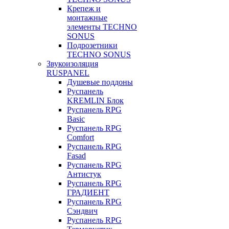
Крепеж и
монтажные
элементы TECHNO
SONUS
Подрозетники
TECHNO SONUS
Звукоизоляция
RUSPANEL
Душевые поддоны
Руспанель
KREMLIN Блок
Руспанель RPG
Basic
Руспанель RPG
Comfort
Руспанель RPG
Fasad
Руспанель RPG
Антистук
Руспанель RPG
ГРАДИЕНТ
Руспанель RPG
Сэндвич
Руспанель RPG