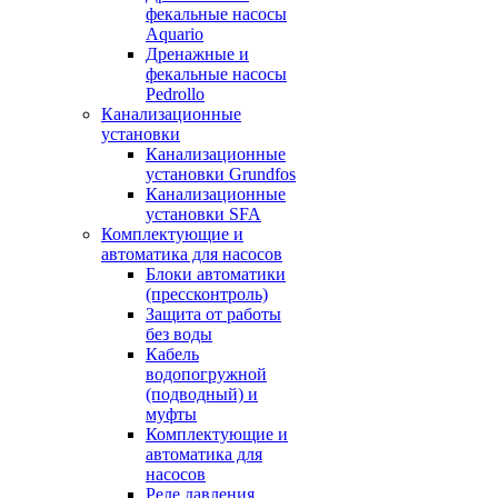
фекальные насосы
Aquario
Дренажные и
фекальные насосы
Pedrollo
Канализационные
установки
Канализационные
установки Grundfos
Канализационные
установки SFA
Комплектующие и
автоматика для насосов
Блоки автоматики
(прессконтроль)
Защита от работы
без воды
Кабель
водопогружной
(подводный) и
муфты
Комплектующие и
автоматика для
насосов
Реле давления