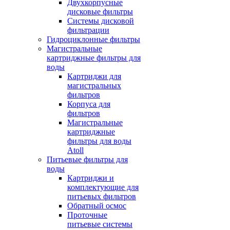
Двухкорпусные
дисковые фильтры
Системы дисковой
фильтрации
Гидроциклонные фильтры
Магистральные
картриджные фильтры для
воды
Картриджи для
магистральных
фильтров
Корпуса для
фильтров
Магистральные
картриджные
фильтры для воды
Atoll
Питьевые фильтры для
воды
Картриджи и
комплектующие для
питьевых фильтров
Обратный осмос
Проточные
питьевые системы