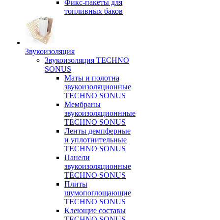
Фикс-пакеты для
топливных баков
Звукоизоляция
Звукоизоляция TECHNO
SONUS
Маты и полотна
звукоизоляционные
TECHNO SONUS
Мембраны
звукоизоляционнные
TECHNO SONUS
Ленты демпферные
и уплотнительные
TECHNO SONUS
Панели
звукоизоляционные
TECHNO SONUS
Плиты
шумопоглощающие
TECHNO SONUS
Клеющие составы
TECHNO SONUS