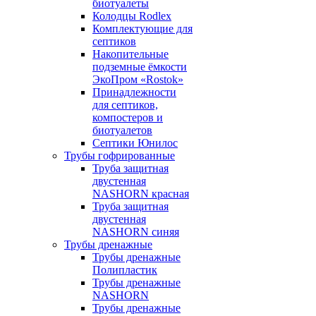
биотуалеты
Колодцы Rodlex
Комплектующие для
септиков
Накопительные
подземные ёмкости
ЭкоПром «Rostok»
Принадлежности
для септиков,
компостеров и
биотуалетов
Септики Юнилос
Трубы гофрированные
Труба защитная
двустенная
NASHORN красная
Труба защитная
двустенная
NASHORN синяя
Трубы дренажные
Трубы дренажные
Полипластик
Трубы дренажные
NASHORN
Трубы дренажные