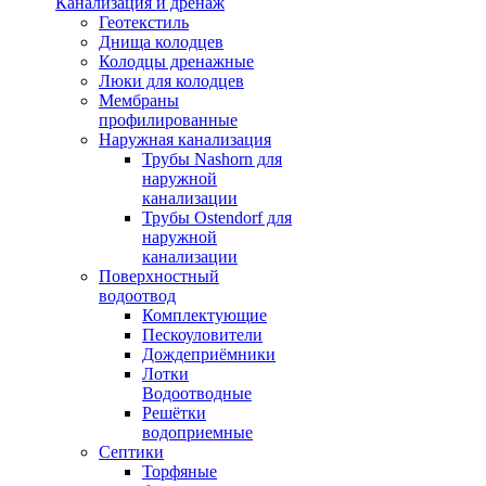
Канализация и дренаж
Геотекстиль
Днища колодцев
Колодцы дренажные
Люки для колодцев
Мембраны
профилированные
Наружная канализация
Трубы Nashorn для
наружной
канализации
Трубы Ostendorf для
наружной
канализации
Поверхностный
водоотвод
Комплектующие
Пескоуловители
Дождеприёмники
Лотки
Водоотводные
Решётки
водоприемные
Септики
Торфяные