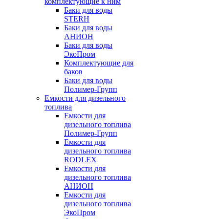
комплектующие к ним
Баки для воды
STERH
Баки для воды
АНИОН
Баки для воды
ЭкоПром
Комплектующие для
баков
Баки для воды
Полимер-Групп
Емкости для дизельного
топлива
Емкости для
дизельного топлива
Полимер-Групп
Емкости для
дизельного топлива
RODLEX
Емкости для
дизельного топлива
АНИОН
Емкости для
дизельного топлива
ЭкоПром