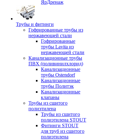
ЯрДренаж
Трубы и фитинги
Гофрированные трубы из
нержавеющей стали
Гофрированные
трубы Lavita из
нержавеющей стали
Канализационные трубы
ПВХ (поливинилхлорид)
Канализационные
трубы Ostendorf
Канализационные
трубы Политэк
Канализационные
клапаны
Трубы из сшитого
полиэтилена
Трубы из сшитого
полиэтилена STOUT
Фитинги STOUT
для труб из сшитого
полиэтилена