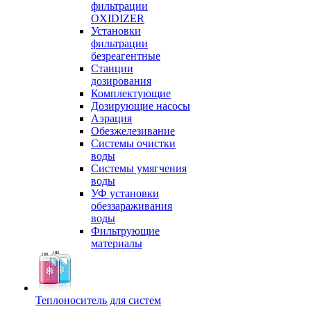
фильтрации
OXIDIZER
Установки
фильтрации
безреагентные
Станции
дозирования
Комплектующие
Дозирующие насосы
Аэрация
Обезжелезивание
Системы очистки
воды
Системы умягчения
воды
УФ установки
обеззараживания
воды
Фильтрующие
материалы
Теплоноситель для систем