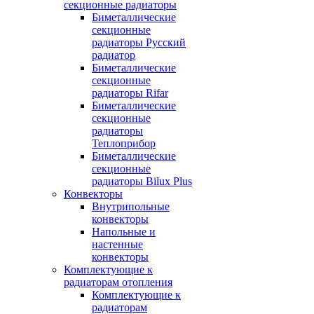
секционные радиаторы
Биметаллические
секционные
радиаторы Русский
радиатор
Биметаллические
секционные
радиаторы Rifar
Биметаллические
секционные
радиаторы
Теплоприбор
Биметаллические
секционные
радиаторы Bilux Plus
Конвекторы
Внутрипольные
конвекторы
Напольные и
настенные
конвекторы
Комплектующие к
радиаторам отопления
Комплектующие к
радиаторам