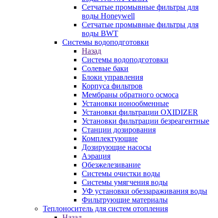
Сетчатые промывные фильтры для
воды Honeywell
Сетчатые промывные фильтры для
воды BWT
Системы водоподготовки
Назад
Системы водоподготовки
Солевые баки
Блоки управления
Корпуса фильтров
Мембраны обратного осмоса
Установки ионообменные
Установки фильтрации OXIDIZER
Установки фильтрации безреагентные
Станции дозирования
Комплектующие
Дозирующие насосы
Аэрация
Обезжелезивание
Системы очистки воды
Системы умягчения воды
УФ установки обеззараживания воды
Фильтрующие материалы
Теплоноситель для систем отопления
Назад