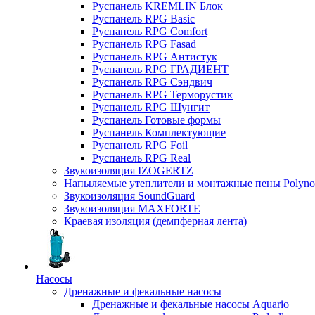
Руспанель KREMLIN Блок
Руспанель RPG Basic
Руспанель RPG Comfort
Руспанель RPG Fasad
Руспанель RPG Антистук
Руспанель RPG ГРАДИЕНТ
Руспанель RPG Сэндвич
Руспанель RPG Терморустик
Руспанель RPG Шунгит
Руспанель Готовые формы
Руспанель Комплектующие
Руспанель RPG Foil
Руспанель RPG Real
Звукоизоляция IZOGERTZ
Напыляемые утеплители и монтажные пены Polyno
Звукоизоляция SoundGuard
Звукоизоляция MAXFORTE
Краевая изоляция (демпферная лента)
Насосы
Дренажные и фекальные насосы
Дренажные и фекальные насосы Aquario