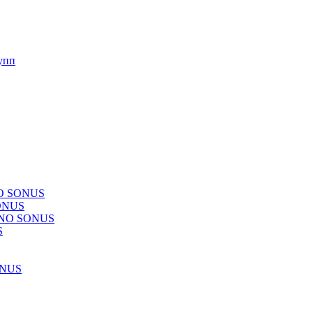
упп
NO SONUS
ONUS
CHNO SONUS
S
ONUS