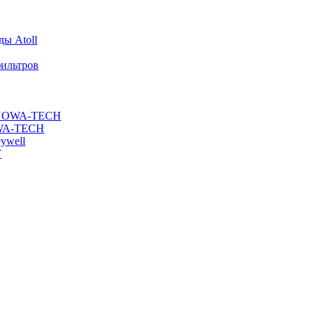
ы Atoll
ильтров
ы NOWA-TECH
OWA-TECH
ywell
T