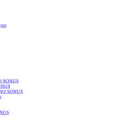
упп
NO SONUS
ONUS
CHNO SONUS
S
ONUS