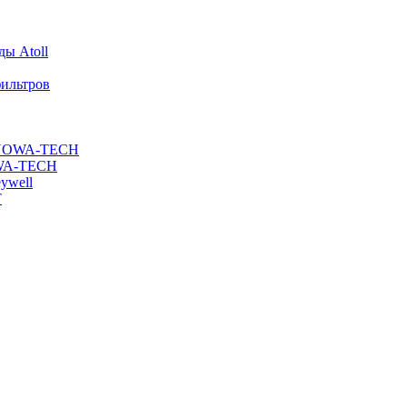
ы Atoll
ильтров
ы NOWA-TECH
OWA-TECH
ywell
T