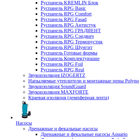
Руспанель KREMLIN Блок
Руспанель RPG Basic
Руспанель RPG Comfort
Руспанель RPG Fasad
Руспанель RPG Антистук
Руспанель RPG ГРАДИЕНТ
Руспанель RPG Сэндвич
Руспанель RPG Терморустик
Руспанель RPG Шунгит
Руспанель Готовые формы
Руспанель Комплектующие
Руспанель RPG Foil
Руспанель RPG Real
Звукоизоляция IZOGERTZ
Напыляемые утеплители и монтажные пены Polyno
Звукоизоляция SoundGuard
Звукоизоляция MAXFORTE
Краевая изоляция (демпферная лента)
Насосы
Дренажные и фекальные насосы
Дренажные и фекальные насосы Aquario