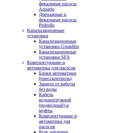
фекальные насосы
Aquario
Дренажные и
фекальные насосы
Pedrollo
Канализационные
установки
Канализационные
установки Grundfos
Канализационные
установки SFA
Комплектующие и
автоматика для насосов
Блоки автоматики
(прессконтроль)
Защита от работы
без воды
Кабель
водопогружной
(подводный) и
муфты
Комплектующие и
автоматика для
насосов
Реле давления