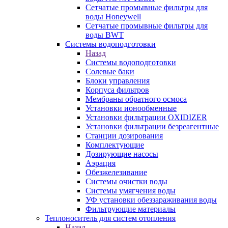
Сетчатые промывные фильтры для
воды Honeywell
Сетчатые промывные фильтры для
воды BWT
Системы водоподготовки
Назад
Системы водоподготовки
Солевые баки
Блоки управления
Корпуса фильтров
Мембраны обратного осмоса
Установки ионообменные
Установки фильтрации OXIDIZER
Установки фильтрации безреагентные
Станции дозирования
Комплектующие
Дозирующие насосы
Аэрация
Обезжелезивание
Системы очистки воды
Системы умягчения воды
УФ установки обеззараживания воды
Фильтрующие материалы
Теплоноситель для систем отопления
Назад