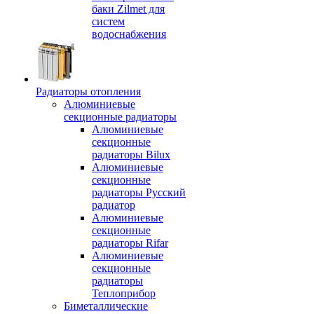
баки Zilmet для
систем
водоснабжения
Радиаторы отопления
Алюминиевые
секционные радиаторы
Алюминиевые
секционные
радиаторы Bilux
Алюминиевые
секционные
радиаторы Русский
радиатор
Алюминиевые
секционные
радиаторы Rifar
Алюминиевые
секционные
радиаторы
Теплоприбор
Биметаллические