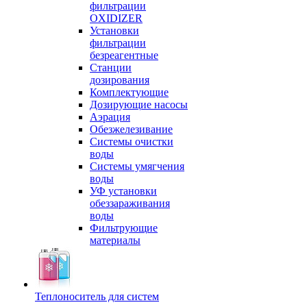
фильтрации
OXIDIZER
Установки
фильтрации
безреагентные
Станции
дозирования
Комплектующие
Дозирующие насосы
Аэрация
Обезжелезивание
Системы очистки
воды
Системы умягчения
воды
УФ установки
обеззараживания
воды
Фильтрующие
материалы
Теплоноситель для систем