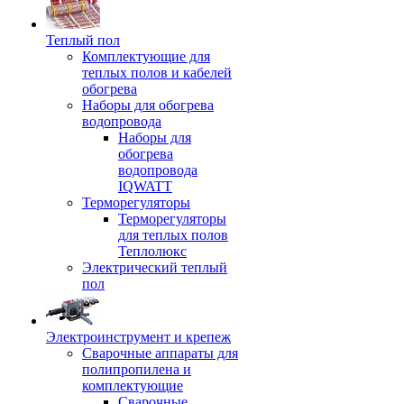
Теплый пол
Комплектующие для
теплых полов и кабелей
обогрева
Наборы для обогрева
водопровода
Наборы для
обогрева
водопровода
IQWATT
Терморегуляторы
Терморегуляторы
для теплых полов
Теплолюкс
Электрический теплый
пол
Электроинструмент и крепеж
Сварочные аппараты для
полипропилена и
комплектующие
Сварочные