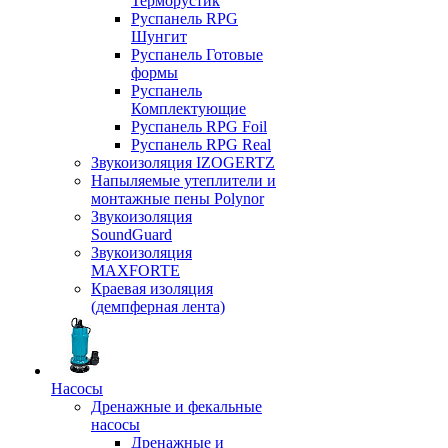
Терморустик
Руспанель RPG
Шунгит
Руспанель Готовые
формы
Руспанель
Комплектующие
Руспанель RPG Foil
Руспанель RPG Real
Звукоизоляция IZOGERTZ
Напыляемые утеплители и
монтажные пены Polynor
Звукоизоляция
SoundGuard
Звукоизоляция
MAXFORTE
Краевая изоляция
(демпферная лента)
Насосы
Дренажные и фекальные
насосы
Дренажные и