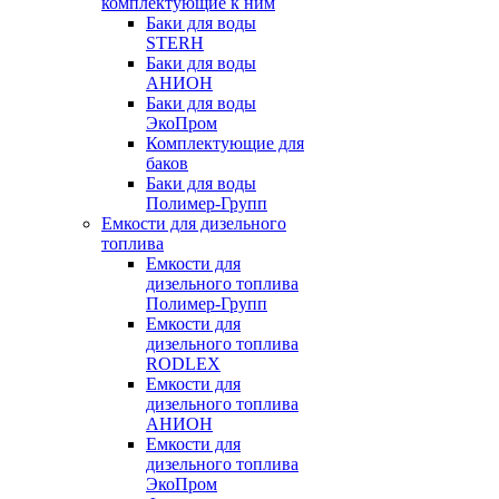
комплектующие к ним
Баки для воды
STERH
Баки для воды
АНИОН
Баки для воды
ЭкоПром
Комплектующие для
баков
Баки для воды
Полимер-Групп
Емкости для дизельного
топлива
Емкости для
дизельного топлива
Полимер-Групп
Емкости для
дизельного топлива
RODLEX
Емкости для
дизельного топлива
АНИОН
Емкости для
дизельного топлива
ЭкоПром