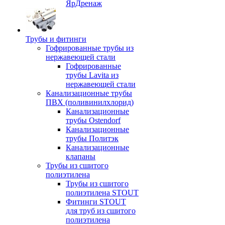
ЯрДренаж
Трубы и фитинги
Гофрированные трубы из
нержавеющей стали
Гофрированные
трубы Lavita из
нержавеющей стали
Канализационные трубы
ПВХ (поливинилхлорид)
Канализационные
трубы Ostendorf
Канализационные
трубы Политэк
Канализационные
клапаны
Трубы из сшитого
полиэтилена
Трубы из сшитого
полиэтилена STOUT
Фитинги STOUT
для труб из сшитого
полиэтилена