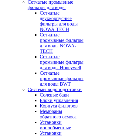
Сетчатые промывные
фильтры для воды
Сетчатые
двухкорпусные
фильтры для воды
NOWA-TECH
Сетчатые
промывные фильтры
для воды NOWA-
TECH
Сетчатые
промывные фильтры
для воды Honeywell
Сетчатые
промывные фильтры
для воды BWT
Системы водоподготовки
Солевые баки
Блоки управления
Корпуса фильтров
Мембраны
обратного осмоса
Установки
ионообменные
Установки