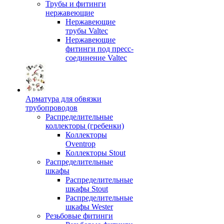
Трубы и фитинги
нержавеющие
Нержавеющие
трубы Valtec
Нержавеющие
фитинги под пресс-
соединение Valtec
Арматура для обвязки
трубопроводов
Распределительные
коллекторы (гребенки)
Коллекторы
Oventrop
Коллекторы Stout
Распределительные
шкафы
Распределительные
шкафы Stout
Распределительные
шкафы Wester
Резьбовые фитинги