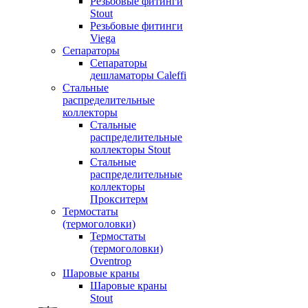
Резьбовые фитинги
Stout
Резьбовые фитинги
Viega
Сепараторы
Сепараторы
дешламаторы Caleffi
Стальные
распределительные
коллекторы
Стальные
распределительные
коллекторы Stout
Стальные
распределительные
коллекторы
Прокситерм
Термостаты
(термоголовки)
Термостаты
(термоголовки)
Oventrop
Шаровые краны
Шаровые краны
Stout