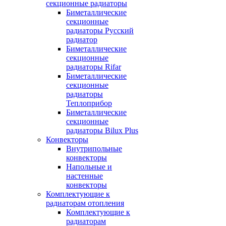
секционные радиаторы
Биметаллические
секционные
радиаторы Русский
радиатор
Биметаллические
секционные
радиаторы Rifar
Биметаллические
секционные
радиаторы
Теплоприбор
Биметаллические
секционные
радиаторы Bilux Plus
Конвекторы
Внутрипольные
конвекторы
Напольные и
настенные
конвекторы
Комплектующие к
радиаторам отопления
Комплектующие к
радиаторам