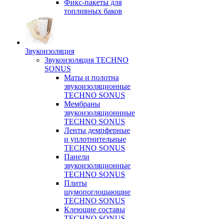
Фикс-пакеты для
топливных баков
Звукоизоляция
Звукоизоляция TECHNO
SONUS
Маты и полотна
звукоизоляционные
TECHNO SONUS
Мембраны
звукоизоляционнные
TECHNO SONUS
Ленты демпферные
и уплотнительные
TECHNO SONUS
Панели
звукоизоляционные
TECHNO SONUS
Плиты
шумопоглощающие
TECHNO SONUS
Клеющие составы
TECHNO SONUS