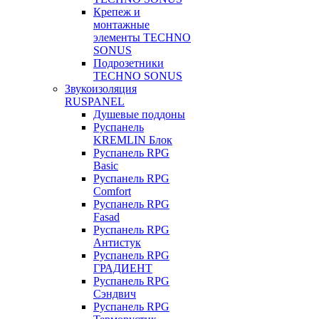
Крепеж и
монтажные
элементы TECHNO
SONUS
Подрозетники
TECHNO SONUS
Звукоизоляция
RUSPANEL
Душевые поддоны
Руспанель
KREMLIN Блок
Руспанель RPG
Basic
Руспанель RPG
Comfort
Руспанель RPG
Fasad
Руспанель RPG
Антистук
Руспанель RPG
ГРАДИЕНТ
Руспанель RPG
Сэндвич
Руспанель RPG