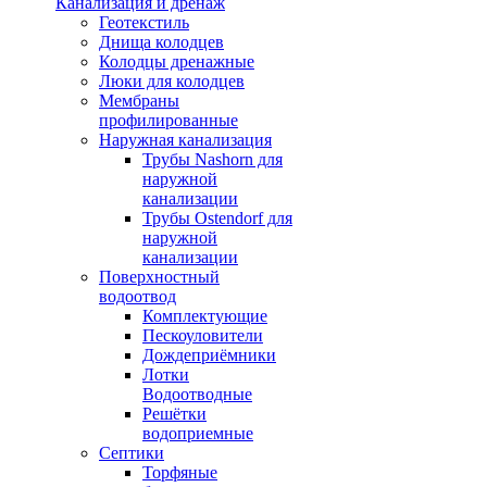
Канализация и дренаж
Геотекстиль
Днища колодцев
Колодцы дренажные
Люки для колодцев
Мембраны
профилированные
Наружная канализация
Трубы Nashorn для
наружной
канализации
Трубы Ostendorf для
наружной
канализации
Поверхностный
водоотвод
Комплектующие
Пескоуловители
Дождеприёмники
Лотки
Водоотводные
Решётки
водоприемные
Септики
Торфяные