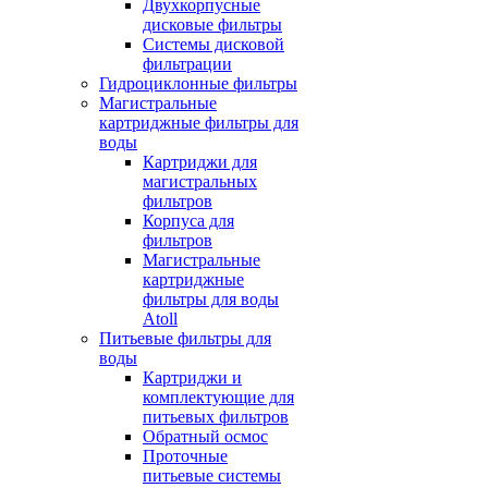
Двухкорпусные
дисковые фильтры
Системы дисковой
фильтрации
Гидроциклонные фильтры
Магистральные
картриджные фильтры для
воды
Картриджи для
магистральных
фильтров
Корпуса для
фильтров
Магистральные
картриджные
фильтры для воды
Atoll
Питьевые фильтры для
воды
Картриджи и
комплектующие для
питьевых фильтров
Обратный осмос
Проточные
питьевые системы