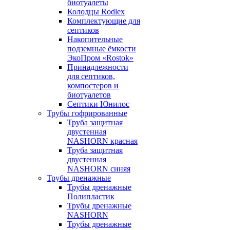
биотуалеты
Колодцы Rodlex
Комплектующие для
септиков
Накопительные
подземные ёмкости
ЭкоПром «Rostok»
Принадлежности
для септиков,
компостеров и
биотуалетов
Септики Юнилос
Трубы гофрированные
Труба защитная
двустенная
NASHORN красная
Труба защитная
двустенная
NASHORN синяя
Трубы дренажные
Трубы дренажные
Полипластик
Трубы дренажные
NASHORN
Трубы дренажные