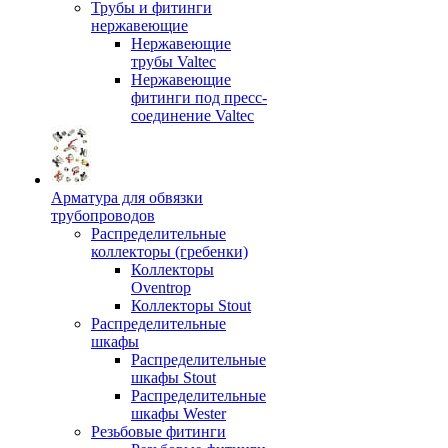
Трубы и фитинги
нержавеющие
Нержавеющие
трубы Valtec
Нержавеющие
фитинги под пресс-
соединение Valtec
Арматура для обвязки
трубопроводов
Распределительные
коллекторы (гребенки)
Коллекторы
Oventrop
Коллекторы Stout
Распределительные
шкафы
Распределительные
шкафы Stout
Распределительные
шкафы Wester
Резьбовые фитинги