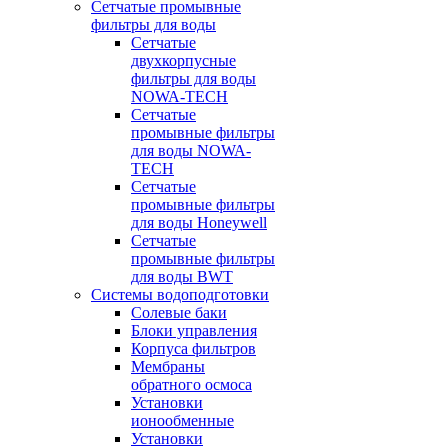
Сетчатые промывные
фильтры для воды
Сетчатые
двухкорпусные
фильтры для воды
NOWA-TECH
Сетчатые
промывные фильтры
для воды NOWA-
TECH
Сетчатые
промывные фильтры
для воды Honeywell
Сетчатые
промывные фильтры
для воды BWT
Системы водоподготовки
Солевые баки
Блоки управления
Корпуса фильтров
Мембраны
обратного осмоса
Установки
ионообменные
Установки