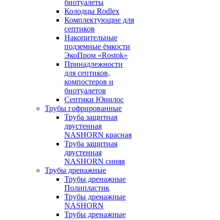
биотуалеты
Колодцы Rodlex
Комплектующие для
септиков
Накопительные
подземные ёмкости
ЭкоПром «Rostok»
Принадлежности
для септиков,
компостеров и
биотуалетов
Септики Юнилос
Трубы гофрированные
Труба защитная
двустенная
NASHORN красная
Труба защитная
двустенная
NASHORN синяя
Трубы дренажные
Трубы дренажные
Полипластик
Трубы дренажные
NASHORN
Трубы дренажные