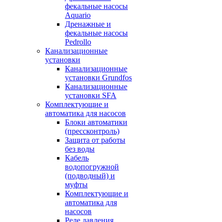
фекальные насосы
Aquario
Дренажные и
фекальные насосы
Pedrollo
Канализационные
установки
Канализационные
установки Grundfos
Канализационные
установки SFA
Комплектующие и
автоматика для насосов
Блоки автоматики
(прессконтроль)
Защита от работы
без воды
Кабель
водопогружной
(подводный) и
муфты
Комплектующие и
автоматика для
насосов
Реле давления