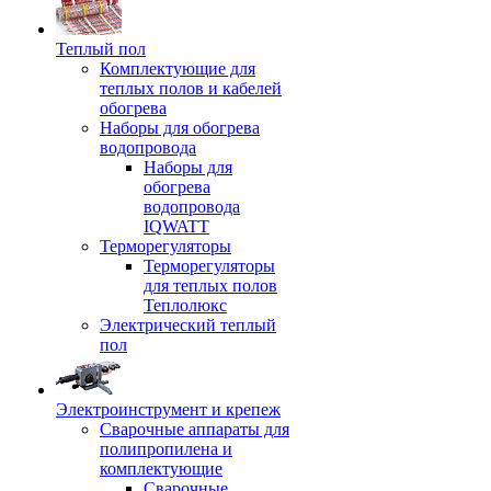
Теплый пол
Комплектующие для
теплых полов и кабелей
обогрева
Наборы для обогрева
водопровода
Наборы для
обогрева
водопровода
IQWATT
Терморегуляторы
Терморегуляторы
для теплых полов
Теплолюкс
Электрический теплый
пол
Электроинструмент и крепеж
Сварочные аппараты для
полипропилена и
комплектующие
Сварочные