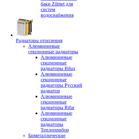
баки Zilmet для
систем
водоснабжения
Радиаторы отопления
Алюминиевые
секционные радиаторы
Алюминиевые
секционные
радиаторы Bilux
Алюминиевые
секционные
радиаторы Русский
радиатор
Алюминиевые
секционные
радиаторы Rifar
Алюминиевые
секционные
радиаторы
Теплоприбор
Биметаллические