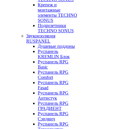
Крепеж и
монтажные
элементы TECHNO
SONUS
Подрозетники
TECHNO SONUS
Звукоизоляция
RUSPANEL
Душевые поддоны
Руспанель
KREMLIN Блок
Руспанель RPG
Basic
Руспанель RPG
Comfort
Руспанель RPG
Fasad
Руспанель RPG
Антистук
Руспанель RPG
ГРАДИЕНТ
Руспанель RPG
Сэндвич
Руспанель RPG