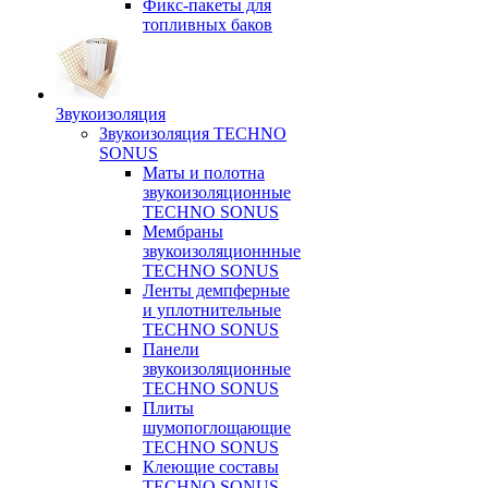
Фикс-пакеты для
топливных баков
Звукоизоляция
Звукоизоляция TECHNO
SONUS
Маты и полотна
звукоизоляционные
TECHNO SONUS
Мембраны
звукоизоляционнные
TECHNO SONUS
Ленты демпферные
и уплотнительные
TECHNO SONUS
Панели
звукоизоляционные
TECHNO SONUS
Плиты
шумопоглощающие
TECHNO SONUS
Клеющие составы
TECHNO SONUS