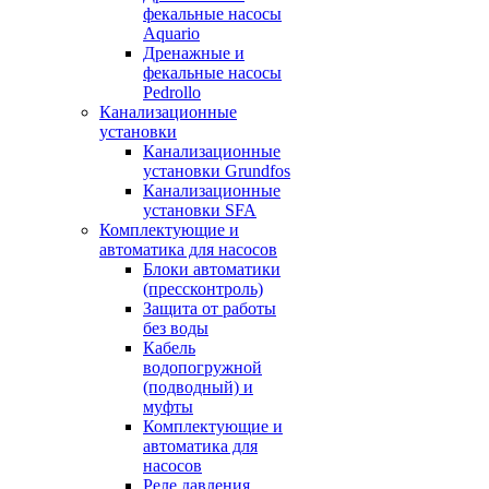
фекальные насосы
Aquario
Дренажные и
фекальные насосы
Pedrollo
Канализационные
установки
Канализационные
установки Grundfos
Канализационные
установки SFA
Комплектующие и
автоматика для насосов
Блоки автоматики
(прессконтроль)
Защита от работы
без воды
Кабель
водопогружной
(подводный) и
муфты
Комплектующие и
автоматика для
насосов
Реле давления