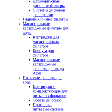
Двухкорпусные
дисковые фильтры
Системы дисковой
фильтрации
Гидроциклонные фильтры
Магистральные
картриджные фильтры для
воды
Картриджи для
магистральных
фильтров
Корпуса для
фильтров
Магистральные
картриджные
фильтры для воды
Atoll
Питьевые фильтры для
воды
Картриджи и
комплектующие для
питьевых фильтров
Обратный осмос
Проточные
питьевые системы