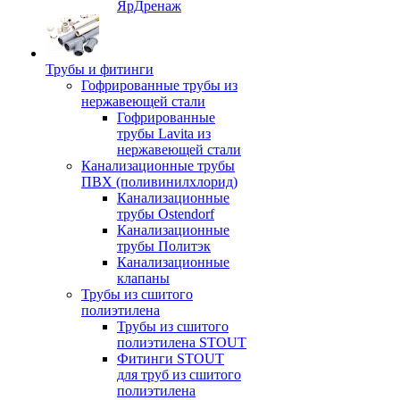
ЯрДренаж
Трубы и фитинги
Гофрированные трубы из
нержавеющей стали
Гофрированные
трубы Lavita из
нержавеющей стали
Канализационные трубы
ПВХ (поливинилхлорид)
Канализационные
трубы Ostendorf
Канализационные
трубы Политэк
Канализационные
клапаны
Трубы из сшитого
полиэтилена
Трубы из сшитого
полиэтилена STOUT
Фитинги STOUT
для труб из сшитого
полиэтилена