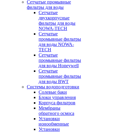
Сетчатые промывные
фильтры для воды
Сетчатые
двухкорпусные
фильтры для воды
NOWA-TECH
Сетчатые
промывные фильтры
для воды NOWA-
TECH
Сетчатые
промывные фильтры
для воды Honeywell
Сетчатые
промывные фильтры
для воды BWT
Системы водоподготовки
Солевые баки
Блоки управления
Корпуса фильтров
Мембраны
обратного осмоса
Установки
ионообменные
Установки