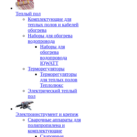
Теплый пол
Комплектующие для
теплых полов и кабелей
обогрева
Наборы для обогрева
водопровода
Наборы для
обогрева
водопровода
IQWATT
Терморегуляторы
Терморегуляторы
для теплых полов
Теплолюкс
Электрический теплый
пол
Электроинструмент и крепеж
Сварочные аппараты для
полипропилена и
комплектующие
Сварочные