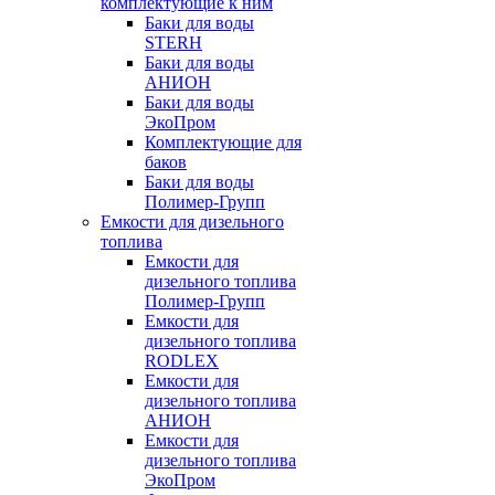
комплектующие к ним
Баки для воды
STERH
Баки для воды
АНИОН
Баки для воды
ЭкоПром
Комплектующие для
баков
Баки для воды
Полимер-Групп
Емкости для дизельного
топлива
Емкости для
дизельного топлива
Полимер-Групп
Емкости для
дизельного топлива
RODLEX
Емкости для
дизельного топлива
АНИОН
Емкости для
дизельного топлива
ЭкоПром