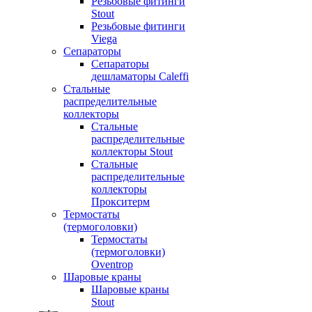
Резьбовые фитинги
Stout
Резьбовые фитинги
Viega
Сепараторы
Сепараторы
дешламаторы Caleffi
Стальные
распределительные
коллекторы
Стальные
распределительные
коллекторы Stout
Стальные
распределительные
коллекторы
Прокситерм
Термостаты
(термоголовки)
Термостаты
(термоголовки)
Oventrop
Шаровые краны
Шаровые краны
Stout