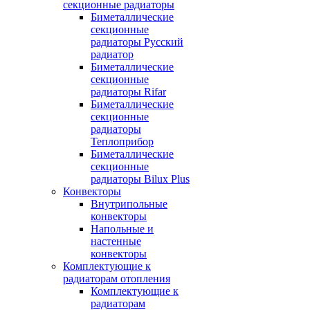
секционные радиаторы
Биметаллические
секционные
радиаторы Русский
радиатор
Биметаллические
секционные
радиаторы Rifar
Биметаллические
секционные
радиаторы
Теплоприбор
Биметаллические
секционные
радиаторы Bilux Plus
Конвекторы
Внутрипольные
конвекторы
Напольные и
настенные
конвекторы
Комплектующие к
радиаторам отопления
Комплектующие к
радиаторам