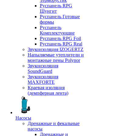
Терморустик
Руспанель RPG
Шунгит
Руспанель Готовые
формы
Руспанель
Комплектующие
Руспанель RPG Foil
Руспанель RPG Real
Звукоизоляция IZOGERTZ
Напыляемые утеплители и
монтажные пены Polynor
Звукоизоляция
SoundGuard
Звукоизоляция
MAXFORTE
Краевая изоляция
(демпферная лента)
Насосы
Дренажные и фекальные
насосы
Дренажные и