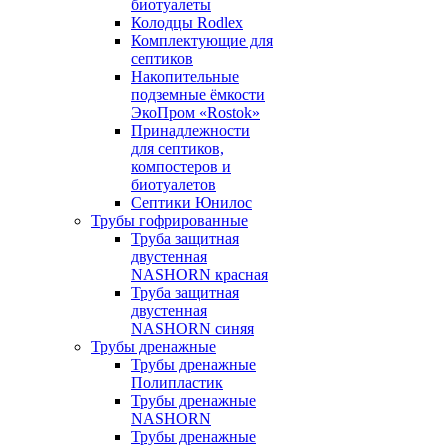
биотуалеты
Колодцы Rodlex
Комплектующие для
септиков
Накопительные
подземные ёмкости
ЭкоПром «Rostok»
Принадлежности
для септиков,
компостеров и
биотуалетов
Септики Юнилос
Трубы гофрированные
Труба защитная
двустенная
NASHORN красная
Труба защитная
двустенная
NASHORN синяя
Трубы дренажные
Трубы дренажные
Полипластик
Трубы дренажные
NASHORN
Трубы дренажные