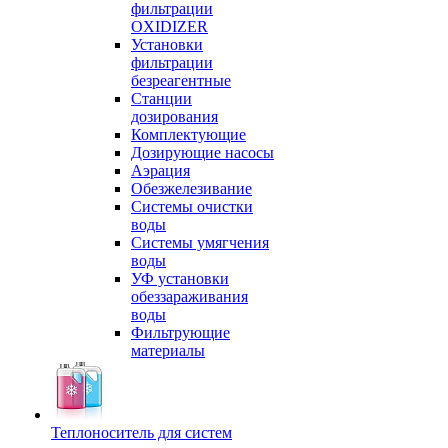
фильтрации
OXIDIZER
Установки
фильтрации
безреагентные
Станции
дозирования
Комплектующие
Дозирующие насосы
Аэрация
Обезжелезивание
Системы очистки
воды
Системы умягчения
воды
УФ установки
обеззараживания
воды
Фильтрующие
материалы
Теплоноситель для систем