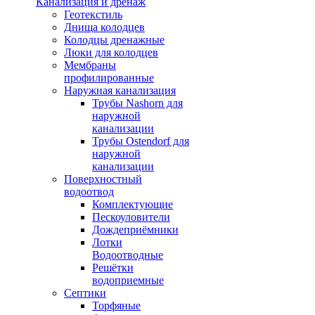
Канализация и дренаж
Геотекстиль
Днища колодцев
Колодцы дренажные
Люки для колодцев
Мембраны
профилированные
Наружная канализация
Трубы Nashorn для
наружной
канализации
Трубы Ostendorf для
наружной
канализации
Поверхностный
водоотвод
Комплектующие
Пескоуловители
Дождеприёмники
Лотки
Водоотводные
Решётки
водоприемные
Септики
Торфяные