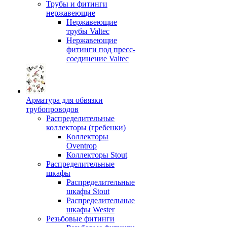
Трубы и фитинги
нержавеющие
Нержавеющие
трубы Valtec
Нержавеющие
фитинги под пресс-
соединение Valtec
Арматура для обвязки
трубопроводов
Распределительные
коллекторы (гребенки)
Коллекторы
Oventrop
Коллекторы Stout
Распределительные
шкафы
Распределительные
шкафы Stout
Распределительные
шкафы Wester
Резьбовые фитинги