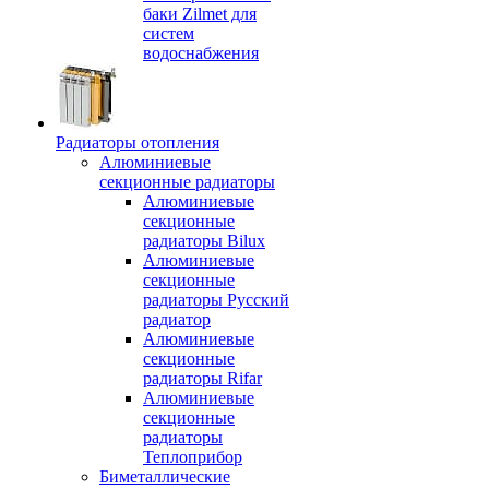
баки Zilmet для
систем
водоснабжения
Радиаторы отопления
Алюминиевые
секционные радиаторы
Алюминиевые
секционные
радиаторы Bilux
Алюминиевые
секционные
радиаторы Русский
радиатор
Алюминиевые
секционные
радиаторы Rifar
Алюминиевые
секционные
радиаторы
Теплоприбор
Биметаллические