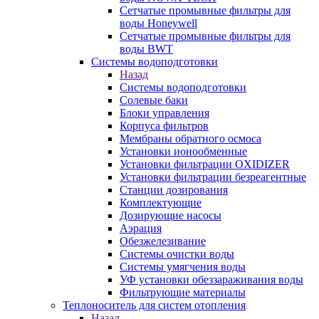
Сетчатые промывные фильтры для
воды Honeywell
Сетчатые промывные фильтры для
воды BWT
Системы водоподготовки
Назад
Системы водоподготовки
Солевые баки
Блоки управления
Корпуса фильтров
Мембраны обратного осмоса
Установки ионообменные
Установки фильтрации OXIDIZER
Установки фильтрации безреагентные
Станции дозирования
Комплектующие
Дозирующие насосы
Аэрация
Обезжелезивание
Системы очистки воды
Системы умягчения воды
УФ установки обеззараживания воды
Фильтрующие материалы
Теплоноситель для систем отопления
Назад