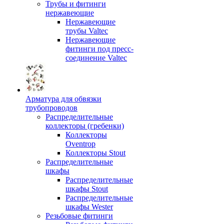
Трубы и фитинги
нержавеющие
Нержавеющие
трубы Valtec
Нержавеющие
фитинги под пресс-
соединение Valtec
Арматура для обвязки
трубопроводов
Распределительные
коллекторы (гребенки)
Коллекторы
Oventrop
Коллекторы Stout
Распределительные
шкафы
Распределительные
шкафы Stout
Распределительные
шкафы Wester
Резьбовые фитинги