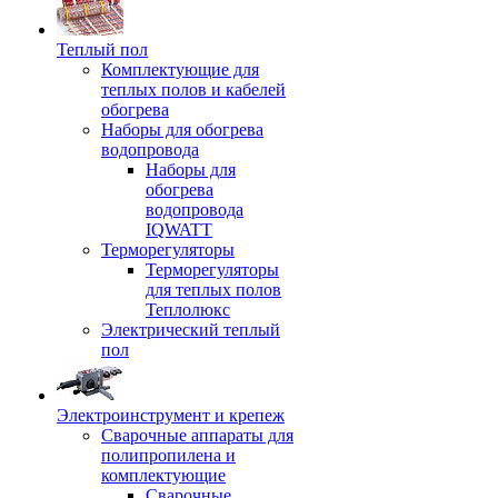
Теплый пол
Комплектующие для
теплых полов и кабелей
обогрева
Наборы для обогрева
водопровода
Наборы для
обогрева
водопровода
IQWATT
Терморегуляторы
Терморегуляторы
для теплых полов
Теплолюкс
Электрический теплый
пол
Электроинструмент и крепеж
Сварочные аппараты для
полипропилена и
комплектующие
Сварочные