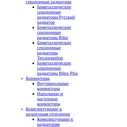
секционные радиаторы
Биметаллические
секционные
радиаторы Русский
радиатор
Биметаллические
секционные
радиаторы Rifar
Биметаллические
секционные
радиаторы
Теплоприбор
Биметаллические
секционные
радиаторы Bilux Plus
Конвекторы
Внутрипольные
конвекторы
Напольные и
настенные
конвекторы
Комплектующие к
радиаторам отопления
Комплектующие к
радиаторам