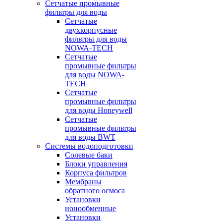
Сетчатые промывные
фильтры для воды
Сетчатые
двухкорпусные
фильтры для воды
NOWA-TECH
Сетчатые
промывные фильтры
для воды NOWA-
TECH
Сетчатые
промывные фильтры
для воды Honeywell
Сетчатые
промывные фильтры
для воды BWT
Системы водоподготовки
Солевые баки
Блоки управления
Корпуса фильтров
Мембраны
обратного осмоса
Установки
ионообменные
Установки