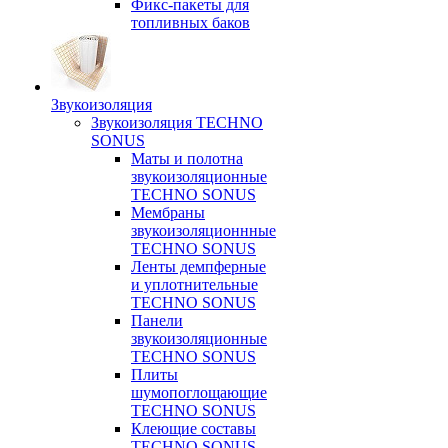
Фикс-пакеты для
топливных баков
Звукоизоляция
Звукоизоляция TECHNO
SONUS
Маты и полотна
звукоизоляционные
TECHNO SONUS
Мембраны
звукоизоляционнные
TECHNO SONUS
Ленты демпферные
и уплотнительные
TECHNO SONUS
Панели
звукоизоляционные
TECHNO SONUS
Плиты
шумопоглощающие
TECHNO SONUS
Клеющие составы
TECHNO SONUS