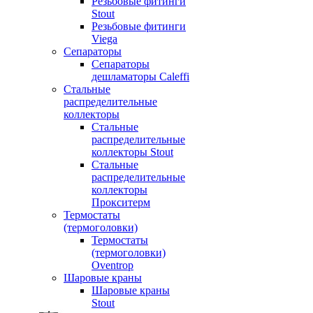
Резьбовые фитинги
Stout
Резьбовые фитинги
Viega
Сепараторы
Сепараторы
дешламаторы Caleffi
Стальные
распределительные
коллекторы
Стальные
распределительные
коллекторы Stout
Стальные
распределительные
коллекторы
Прокситерм
Термостаты
(термоголовки)
Термостаты
(термоголовки)
Oventrop
Шаровые краны
Шаровые краны
Stout