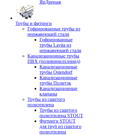
ЯрДренаж
Трубы и фитинги
Гофрированные трубы из
нержавеющей стали
Гофрированные
трубы Lavita из
нержавеющей стали
Канализационные трубы
ПВХ (поливинилхлорид)
Канализационные
трубы Ostendorf
Канализационные
трубы Политэк
Канализационные
клапаны
Трубы из сшитого
полиэтилена
Трубы из сшитого
полиэтилена STOUT
Фитинги STOUT
для труб из сшитого
полиэтилена