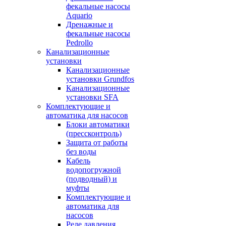
фекальные насосы
Aquario
Дренажные и
фекальные насосы
Pedrollo
Канализационные
установки
Канализационные
установки Grundfos
Канализационные
установки SFA
Комплектующие и
автоматика для насосов
Блоки автоматики
(прессконтроль)
Защита от работы
без воды
Кабель
водопогружной
(подводный) и
муфты
Комплектующие и
автоматика для
насосов
Реле давления