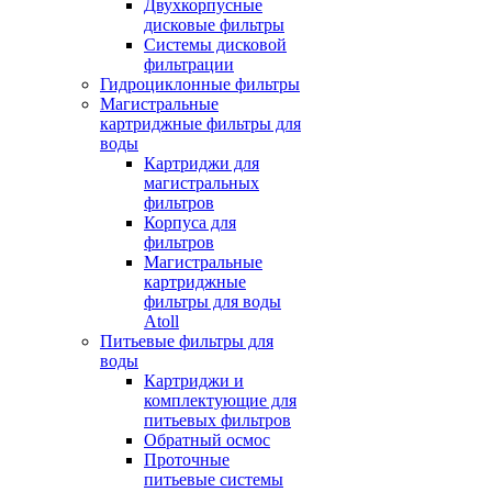
Двухкорпусные
дисковые фильтры
Системы дисковой
фильтрации
Гидроциклонные фильтры
Магистральные
картриджные фильтры для
воды
Картриджи для
магистральных
фильтров
Корпуса для
фильтров
Магистральные
картриджные
фильтры для воды
Atoll
Питьевые фильтры для
воды
Картриджи и
комплектующие для
питьевых фильтров
Обратный осмос
Проточные
питьевые системы