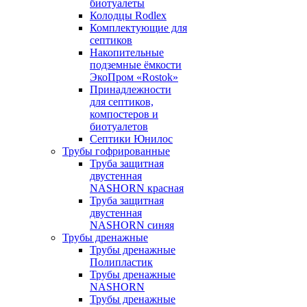
биотуалеты
Колодцы Rodlex
Комплектующие для
септиков
Накопительные
подземные ёмкости
ЭкоПром «Rostok»
Принадлежности
для септиков,
компостеров и
биотуалетов
Септики Юнилос
Трубы гофрированные
Труба защитная
двустенная
NASHORN красная
Труба защитная
двустенная
NASHORN синяя
Трубы дренажные
Трубы дренажные
Полипластик
Трубы дренажные
NASHORN
Трубы дренажные