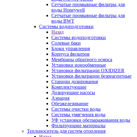
Сетчатые промывные фильтры для
воды Honeywell
Сетчатые промывные фильтры для
воды BWT
Системы водоподготовки
Назад
Системы водоподготовки
Солевые баки
Блоки управления
Корпуса фильтров
Мембраны обратного осмоса
Установки ионообменные
Установки фильтрации OXIDIZER
Установки фильтрации безреагентные
Станции дозирования
Комплектующие
Дозирующие насосы
Аэрация
Обезжелезивание
Системы очистки воды
Системы умягчения воды
УФ установки обеззараживания воды
Фильтрующие материалы
Теплоноситель для систем отопления
Назад