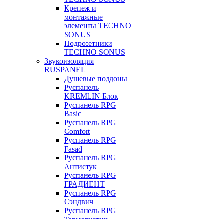
Крепеж и
монтажные
элементы TECHNO
SONUS
Подрозетники
TECHNO SONUS
Звукоизоляция
RUSPANEL
Душевые поддоны
Руспанель
KREMLIN Блок
Руспанель RPG
Basic
Руспанель RPG
Comfort
Руспанель RPG
Fasad
Руспанель RPG
Антистук
Руспанель RPG
ГРАДИЕНТ
Руспанель RPG
Сэндвич
Руспанель RPG