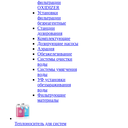
фильтрации
OXIDIZER
Установки
фильтрации
безреагентные
Станции
дозирования
Комплектующие
Дозирующие насосы
Аэрация
Обезжелезивание
Системы очистки
воды
Системы умягчения
воды
УФ установки
обеззараживания
воды
Фильтрующие
материалы
Теплоноситель для систем