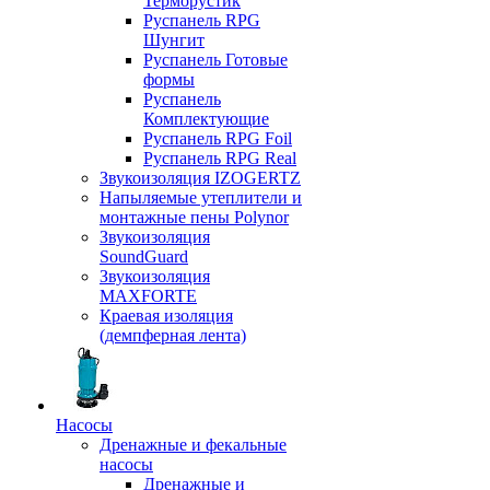
Терморустик
Руспанель RPG
Шунгит
Руспанель Готовые
формы
Руспанель
Комплектующие
Руспанель RPG Foil
Руспанель RPG Real
Звукоизоляция IZOGERTZ
Напыляемые утеплители и
монтажные пены Polynor
Звукоизоляция
SoundGuard
Звукоизоляция
MAXFORTE
Краевая изоляция
(демпферная лента)
Насосы
Дренажные и фекальные
насосы
Дренажные и