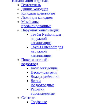
Канализация и дренаж
Геотекстиль
Днища колодцев
Колодцы дренажные
Люки для колодцев
Мембраны
профилированные
Наружная канализация
Трубы Nashorn для
наружной
канализации
Трубы Ostendorf для
наружной
канализации
Поверхностный
водоотвод
Комплектующие
Пескоуловители
Дождеприёмники
Лотки
Водоотводные
Решётки
водоприемные
Септики
Торфяные