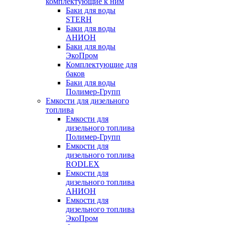
комплектующие к ним
Баки для воды
STERH
Баки для воды
АНИОН
Баки для воды
ЭкоПром
Комплектующие для
баков
Баки для воды
Полимер-Групп
Емкости для дизельного
топлива
Емкости для
дизельного топлива
Полимер-Групп
Емкости для
дизельного топлива
RODLEX
Емкости для
дизельного топлива
АНИОН
Емкости для
дизельного топлива
ЭкоПром