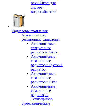
баки Zilmet для
систем
водоснабжения
Радиаторы отопления
Алюминиевые
секционные радиаторы
Алюминиевые
секционные
радиаторы Bilux
Алюминиевые
секционные
радиаторы Русский
радиатор
Алюминиевые
секционные
радиаторы Rifar
Алюминиевые
секционные
радиаторы
Теплоприбор
Биметаллические