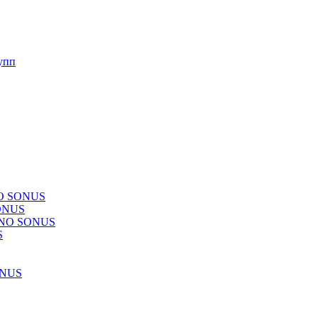
упп
NO SONUS
ONUS
CHNO SONUS
S
ONUS