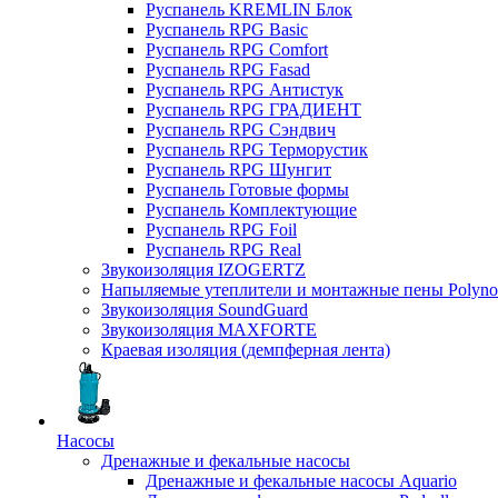
Руспанель KREMLIN Блок
Руспанель RPG Basic
Руспанель RPG Comfort
Руспанель RPG Fasad
Руспанель RPG Антистук
Руспанель RPG ГРАДИЕНТ
Руспанель RPG Сэндвич
Руспанель RPG Терморустик
Руспанель RPG Шунгит
Руспанель Готовые формы
Руспанель Комплектующие
Руспанель RPG Foil
Руспанель RPG Real
Звукоизоляция IZOGERTZ
Напыляемые утеплители и монтажные пены Polyno
Звукоизоляция SoundGuard
Звукоизоляция MAXFORTE
Краевая изоляция (демпферная лента)
Насосы
Дренажные и фекальные насосы
Дренажные и фекальные насосы Aquario