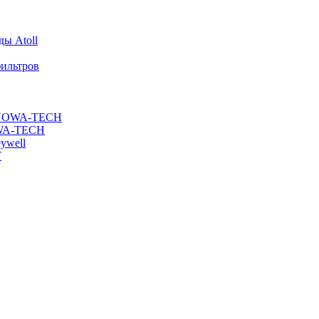
ы Atoll
ильтров
ы NOWA-TECH
OWA-TECH
ywell
T