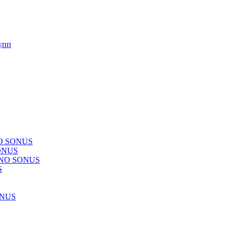
упп
NO SONUS
ONUS
CHNO SONUS
S
ONUS