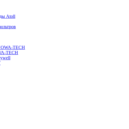
ы Atoll
ильтров
ы NOWA-TECH
OWA-TECH
ywell
T