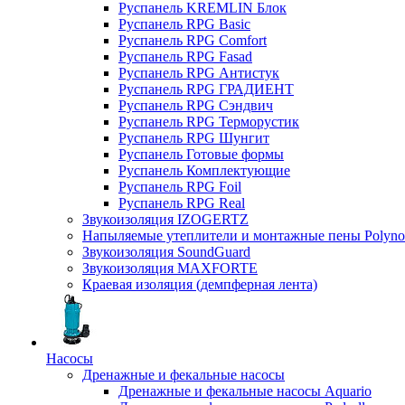
Руспанель KREMLIN Блок
Руспанель RPG Basic
Руспанель RPG Comfort
Руспанель RPG Fasad
Руспанель RPG Антистук
Руспанель RPG ГРАДИЕНТ
Руспанель RPG Сэндвич
Руспанель RPG Терморустик
Руспанель RPG Шунгит
Руспанель Готовые формы
Руспанель Комплектующие
Руспанель RPG Foil
Руспанель RPG Real
Звукоизоляция IZOGERTZ
Напыляемые утеплители и монтажные пены Polyno
Звукоизоляция SoundGuard
Звукоизоляция MAXFORTE
Краевая изоляция (демпферная лента)
Насосы
Дренажные и фекальные насосы
Дренажные и фекальные насосы Aquario