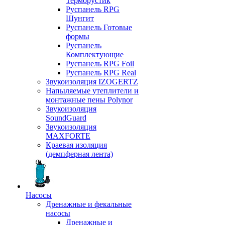
Терморустик
Руспанель RPG
Шунгит
Руспанель Готовые
формы
Руспанель
Комплектующие
Руспанель RPG Foil
Руспанель RPG Real
Звукоизоляция IZOGERTZ
Напыляемые утеплители и
монтажные пены Polynor
Звукоизоляция
SoundGuard
Звукоизоляция
MAXFORTE
Краевая изоляция
(демпферная лента)
Насосы
Дренажные и фекальные
насосы
Дренажные и