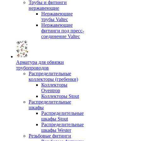
Трубы и фитинги
нержавеющие
Нержавеющие
трубы Valtec
Нержавеющие
фитинги под пресс-
соединение Valtec
Арматура для обвязки
трубопроводов
Распределительные
коллекторы (гребенки)
Коллекторы
Oventrop
Коллекторы Stout
Распределительные
шкафы
Распределительные
шкафы Stout
Распределительные
шкафы Wester
Резьбовые фитинги