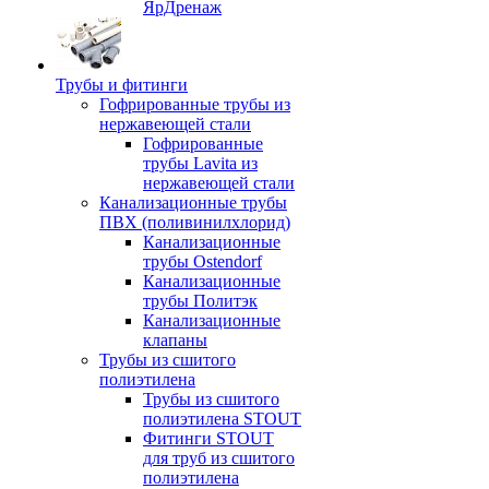
ЯрДренаж
Трубы и фитинги
Гофрированные трубы из
нержавеющей стали
Гофрированные
трубы Lavita из
нержавеющей стали
Канализационные трубы
ПВХ (поливинилхлорид)
Канализационные
трубы Ostendorf
Канализационные
трубы Политэк
Канализационные
клапаны
Трубы из сшитого
полиэтилена
Трубы из сшитого
полиэтилена STOUT
Фитинги STOUT
для труб из сшитого
полиэтилена