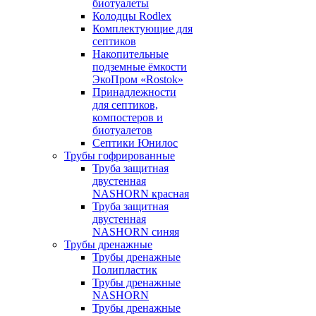
биотуалеты
Колодцы Rodlex
Комплектующие для
септиков
Накопительные
подземные ёмкости
ЭкоПром «Rostok»
Принадлежности
для септиков,
компостеров и
биотуалетов
Септики Юнилос
Трубы гофрированные
Труба защитная
двустенная
NASHORN красная
Труба защитная
двустенная
NASHORN синяя
Трубы дренажные
Трубы дренажные
Полипластик
Трубы дренажные
NASHORN
Трубы дренажные