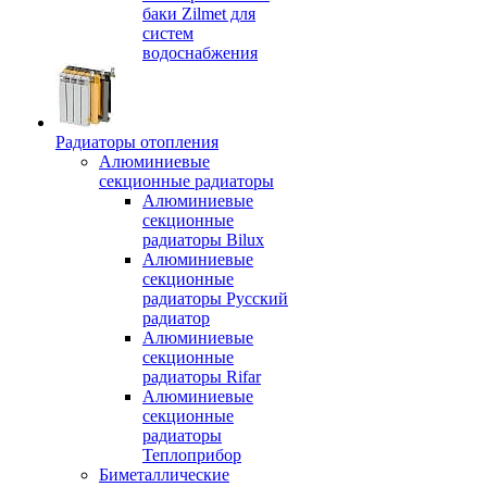
баки Zilmet для
систем
водоснабжения
Радиаторы отопления
Алюминиевые
секционные радиаторы
Алюминиевые
секционные
радиаторы Bilux
Алюминиевые
секционные
радиаторы Русский
радиатор
Алюминиевые
секционные
радиаторы Rifar
Алюминиевые
секционные
радиаторы
Теплоприбор
Биметаллические