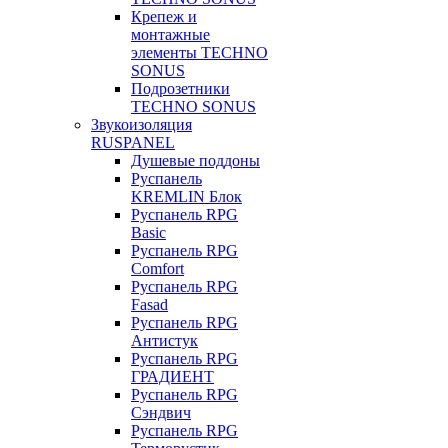
Крепеж и
монтажные
элементы TECHNO
SONUS
Подрозетники
TECHNO SONUS
Звукоизоляция
RUSPANEL
Душевые поддоны
Руспанель
KREMLIN Блок
Руспанель RPG
Basic
Руспанель RPG
Comfort
Руспанель RPG
Fasad
Руспанель RPG
Антистук
Руспанель RPG
ГРАДИЕНТ
Руспанель RPG
Сэндвич
Руспанель RPG