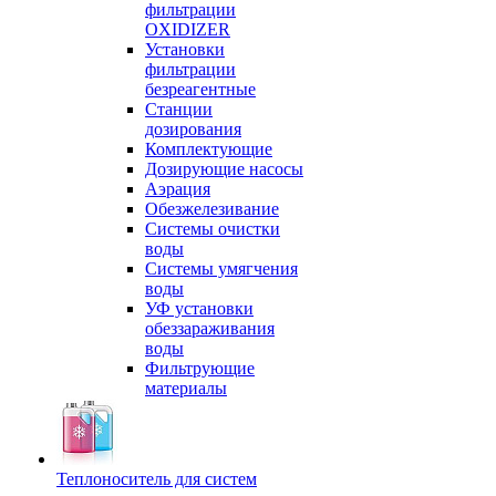
фильтрации
OXIDIZER
Установки
фильтрации
безреагентные
Станции
дозирования
Комплектующие
Дозирующие насосы
Аэрация
Обезжелезивание
Системы очистки
воды
Системы умягчения
воды
УФ установки
обеззараживания
воды
Фильтрующие
материалы
Теплоноситель для систем