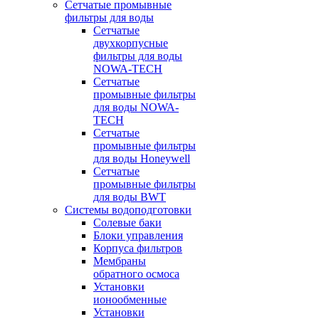
Сетчатые промывные
фильтры для воды
Сетчатые
двухкорпусные
фильтры для воды
NOWA-TECH
Сетчатые
промывные фильтры
для воды NOWA-
TECH
Сетчатые
промывные фильтры
для воды Honeywell
Сетчатые
промывные фильтры
для воды BWT
Системы водоподготовки
Солевые баки
Блоки управления
Корпуса фильтров
Мембраны
обратного осмоса
Установки
ионообменные
Установки