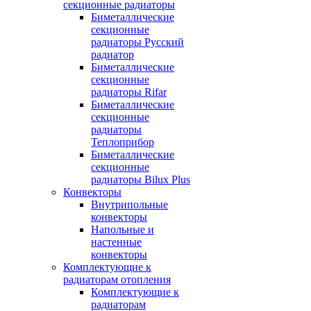
секционные радиаторы
Биметаллические
секционные
радиаторы Русский
радиатор
Биметаллические
секционные
радиаторы Rifar
Биметаллические
секционные
радиаторы
Теплоприбор
Биметаллические
секционные
радиаторы Bilux Plus
Конвекторы
Внутрипольные
конвекторы
Напольные и
настенные
конвекторы
Комплектующие к
радиаторам отопления
Комплектующие к
радиаторам