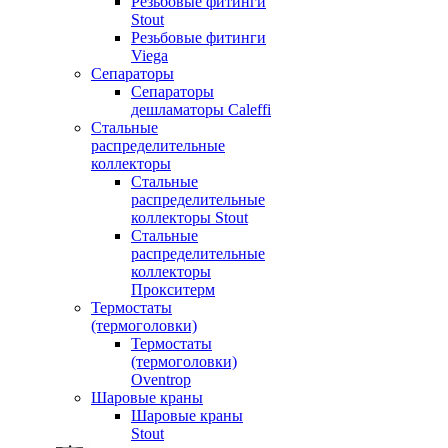
Резьбовые фитинги
Stout
Резьбовые фитинги
Viega
Сепараторы
Сепараторы
дешламаторы Caleffi
Стальные
распределительные
коллекторы
Стальные
распределительные
коллекторы Stout
Стальные
распределительные
коллекторы
Прокситерм
Термостаты
(термоголовки)
Термостаты
(термоголовки)
Oventrop
Шаровые краны
Шаровые краны
Stout