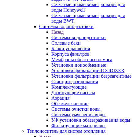
Сетчатые промывные фильтры для
воды Honeywell
Сетчатые промывные фильтры для
воды BWT
Системы водоподготовки
Назад
Системы водоподготовки
Солевые баки
Блоки управления
Корпуса фильтров
Мембраны обратного осмоса
Установки ионообменные
Установки фильтрации OXIDIZER
Установки фильтрации безреагентные
Станции дозирования
Комплектующие
Дозирующие насосы
Аэрация
Обезжелезивание
Системы очистки воды
Системы умягчения воды
УФ установки обеззараживания воды
Фильтрующие материалы
Теплоноситель для систем отопления
Назад