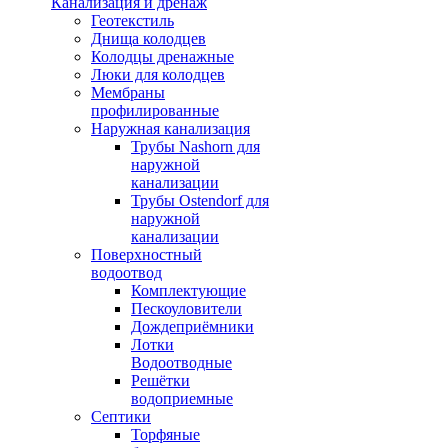
Канализация и дренаж
Геотекстиль
Днища колодцев
Колодцы дренажные
Люки для колодцев
Мембраны
профилированные
Наружная канализация
Трубы Nashorn для
наружной
канализации
Трубы Ostendorf для
наружной
канализации
Поверхностный
водоотвод
Комплектующие
Пескоуловители
Дождеприёмники
Лотки
Водоотводные
Решётки
водоприемные
Септики
Торфяные