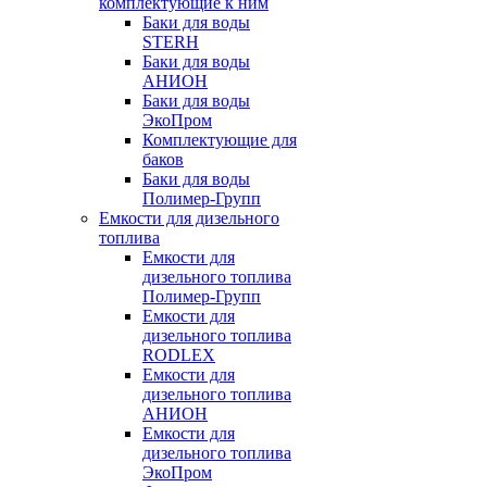
комплектующие к ним
Баки для воды
STERH
Баки для воды
АНИОН
Баки для воды
ЭкоПром
Комплектующие для
баков
Баки для воды
Полимер-Групп
Емкости для дизельного
топлива
Емкости для
дизельного топлива
Полимер-Групп
Емкости для
дизельного топлива
RODLEX
Емкости для
дизельного топлива
АНИОН
Емкости для
дизельного топлива
ЭкоПром