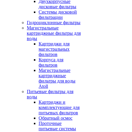
Двухкорпусные
дисковые фильтры
Системы дисковой
фильтрации
Гидроциклонные фильтры
Магистральные
картриджные фильтры для
воды
Картриджи для
магистральных
фильтров
Корпуса для
фильтров
Магистральные
картриджные
фильтры для воды
Atoll
Питьевые фильтры для
воды
Картриджи и
комплектующие для
питьевых фильтров
Обратный осмос
Проточные
питьевые системы