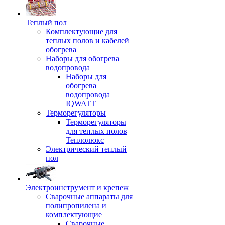
Теплый пол
Комплектующие для
теплых полов и кабелей
обогрева
Наборы для обогрева
водопровода
Наборы для
обогрева
водопровода
IQWATT
Терморегуляторы
Терморегуляторы
для теплых полов
Теплолюкс
Электрический теплый
пол
Электроинструмент и крепеж
Сварочные аппараты для
полипропилена и
комплектующие
Сварочные