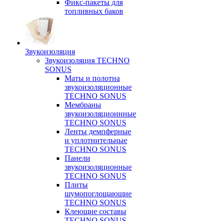
Фикс-пакеты для
топливных баков
Звукоизоляция
Звукоизоляция TECHNO
SONUS
Маты и полотна
звукоизоляционные
TECHNO SONUS
Мембраны
звукоизоляционнные
TECHNO SONUS
Ленты демпферные
и уплотнительные
TECHNO SONUS
Панели
звукоизоляционные
TECHNO SONUS
Плиты
шумопоглощающие
TECHNO SONUS
Клеющие составы
TECHNO SONUS