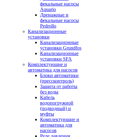
фекальные насосы
Aquario
Дренажные и
фекальные насосы
Pedrollo
Канализационные
установки
Канализационные
установки Grundfos
Канализационные
установки SFA
Комплектующие и
автоматика для насосов
Блоки автоматики
(прессконтроль)
Защита от работы
без воды
Кабель
водопогружной
(подводный) и
муфты
Комплектующие и
автоматика для
насосов
Реле давления