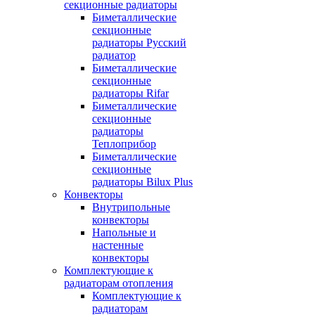
секционные радиаторы
Биметаллические
секционные
радиаторы Русский
радиатор
Биметаллические
секционные
радиаторы Rifar
Биметаллические
секционные
радиаторы
Теплоприбор
Биметаллические
секционные
радиаторы Bilux Plus
Конвекторы
Внутрипольные
конвекторы
Напольные и
настенные
конвекторы
Комплектующие к
радиаторам отопления
Комплектующие к
радиаторам