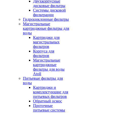
Двухкорпусные
дисковые фильтры
Системы дисковой
фильтрации
Гидроциклонные фильтры
Магистральные
картриджные фильтры для
воды
Картриджи для
магистральных
фильтров
Корпуса для
фильтров
Магистральные
картриджные
фильтры для воды
Atoll
Питьевые фильтры для
воды
Картриджи и
комплектующие для
питьевых фильтров
Обратный осмос
Проточные
питьевые системы