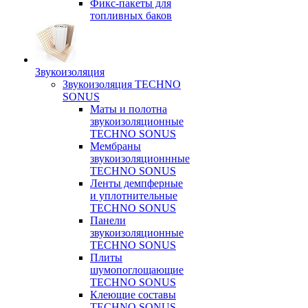
Фикс-пакеты для
топливных баков
Звукоизоляция
Звукоизоляция TECHNO
SONUS
Маты и полотна
звукоизоляционные
TECHNO SONUS
Мембраны
звукоизоляционнные
TECHNO SONUS
Ленты демпферные
и уплотнительные
TECHNO SONUS
Панели
звукоизоляционные
TECHNO SONUS
Плиты
шумопоглощающие
TECHNO SONUS
Клеющие составы
TECHNO SONUS