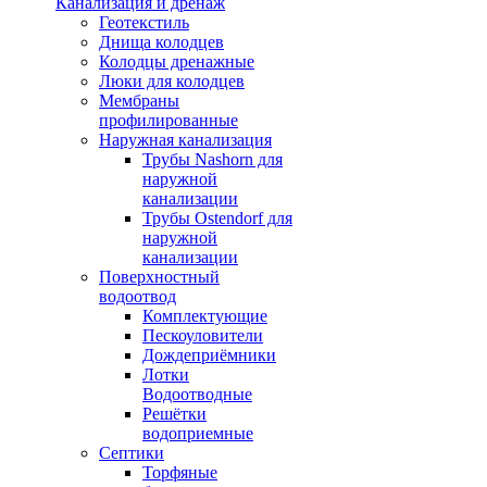
Канализация и дренаж
Геотекстиль
Днища колодцев
Колодцы дренажные
Люки для колодцев
Мембраны
профилированные
Наружная канализация
Трубы Nashorn для
наружной
канализации
Трубы Ostendorf для
наружной
канализации
Поверхностный
водоотвод
Комплектующие
Пескоуловители
Дождеприёмники
Лотки
Водоотводные
Решётки
водоприемные
Септики
Торфяные