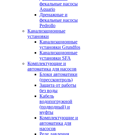
фекальные насосы
Aquario
Дренажные и
фекальные насосы
Pedrollo
Канализационные
установки
Канализационные
установки Grundfos
Канализационные
установки SFA
Комплектующие и
автоматика для насосов
Блоки автоматики
(прессконтроль)
Защита от работы
без воды
Кабель
водопогружной
(подводный) и
муфты
Комплектующие и
автоматика для
насосов
Реле давления