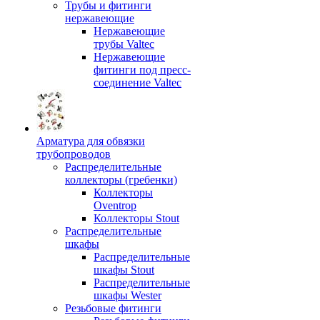
Трубы и фитинги
нержавеющие
Нержавеющие
трубы Valtec
Нержавеющие
фитинги под пресс-
соединение Valtec
Арматура для обвязки
трубопроводов
Распределительные
коллекторы (гребенки)
Коллекторы
Oventrop
Коллекторы Stout
Распределительные
шкафы
Распределительные
шкафы Stout
Распределительные
шкафы Wester
Резьбовые фитинги