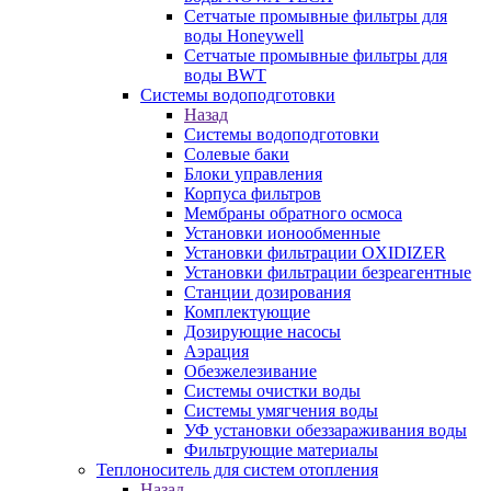
Сетчатые промывные фильтры для
воды Honeywell
Сетчатые промывные фильтры для
воды BWT
Системы водоподготовки
Назад
Системы водоподготовки
Солевые баки
Блоки управления
Корпуса фильтров
Мембраны обратного осмоса
Установки ионообменные
Установки фильтрации OXIDIZER
Установки фильтрации безреагентные
Станции дозирования
Комплектующие
Дозирующие насосы
Аэрация
Обезжелезивание
Системы очистки воды
Системы умягчения воды
УФ установки обеззараживания воды
Фильтрующие материалы
Теплоноситель для систем отопления
Назад