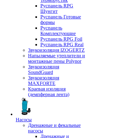
Терморустик
Руспанель RPG
Шунгит
Руспанель Готовые
формы
Руспанель
Комплектующие
Руспанель RPG Foil
Руспанель RPG Real
Звукоизоляция IZOGERTZ
Напыляемые утеплители и
монтажные пены Polynor
Звукоизоляция
SoundGuard
Звукоизоляция
MAXFORTE
Краевая изоляция
(демпферная лента)
Насосы
Дренажные и фекальные
насосы
Дренажные и