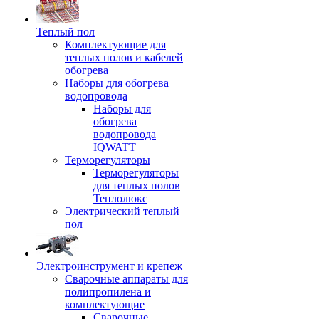
Теплый пол
Комплектующие для
теплых полов и кабелей
обогрева
Наборы для обогрева
водопровода
Наборы для
обогрева
водопровода
IQWATT
Терморегуляторы
Терморегуляторы
для теплых полов
Теплолюкс
Электрический теплый
пол
Электроинструмент и крепеж
Сварочные аппараты для
полипропилена и
комплектующие
Сварочные