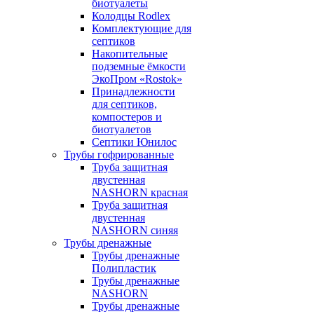
биотуалеты
Колодцы Rodlex
Комплектующие для
септиков
Накопительные
подземные ёмкости
ЭкоПром «Rostok»
Принадлежности
для септиков,
компостеров и
биотуалетов
Септики Юнилос
Трубы гофрированные
Труба защитная
двустенная
NASHORN красная
Труба защитная
двустенная
NASHORN синяя
Трубы дренажные
Трубы дренажные
Полипластик
Трубы дренажные
NASHORN
Трубы дренажные