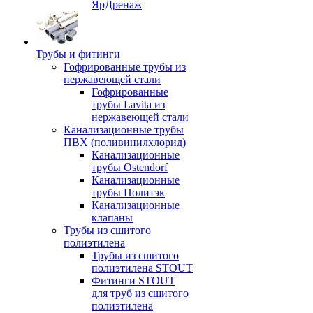
ЯрДренаж
Трубы и фитинги
Гофрированные трубы из
нержавеющей стали
Гофрированные
трубы Lavita из
нержавеющей стали
Канализационные трубы
ПВХ (поливинилхлорид)
Канализационные
трубы Ostendorf
Канализационные
трубы Политэк
Канализационные
клапаны
Трубы из сшитого
полиэтилена
Трубы из сшитого
полиэтилена STOUT
Фитинги STOUT
для труб из сшитого
полиэтилена