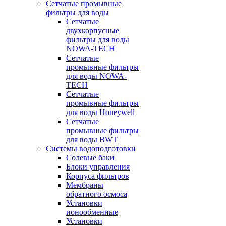
Сетчатые промывные
фильтры для воды
Сетчатые
двухкорпусные
фильтры для воды
NOWA-TECH
Сетчатые
промывные фильтры
для воды NOWA-
TECH
Сетчатые
промывные фильтры
для воды Honeywell
Сетчатые
промывные фильтры
для воды BWT
Системы водоподготовки
Солевые баки
Блоки управления
Корпуса фильтров
Мембраны
обратного осмоса
Установки
ионообменные
Установки