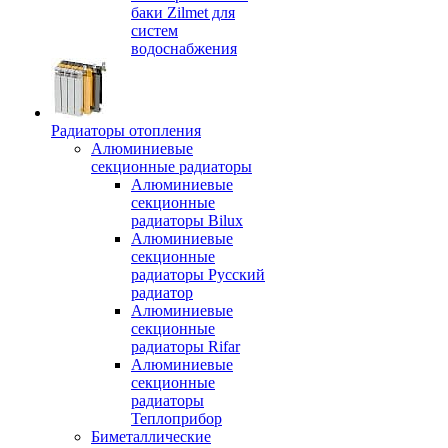
баки Zilmet для
систем
водоснабжения
Радиаторы отопления
Алюминиевые
секционные радиаторы
Алюминиевые
секционные
радиаторы Bilux
Алюминиевые
секционные
радиаторы Русский
радиатор
Алюминиевые
секционные
радиаторы Rifar
Алюминиевые
секционные
радиаторы
Теплоприбор
Биметаллические