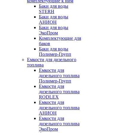
комплектующие к ним
Баки для воды
STERH
Баки для воды
АНИОН
Баки для воды
ЭкоПром
Комплектующие для
баков
Баки для воды
Полимер-Групп
Емкости для дизельного
топлива
Емкости для
дизельного топлива
Полимер-Групп
Емкости для
дизельного топлива
RODLEX
Емкости для
дизельного топлива
АНИОН
Емкости для
дизельного топлива
ЭкоПром