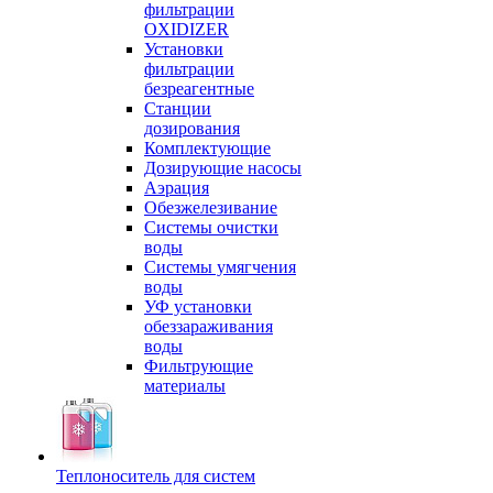
фильтрации
OXIDIZER
Установки
фильтрации
безреагентные
Станции
дозирования
Комплектующие
Дозирующие насосы
Аэрация
Обезжелезивание
Системы очистки
воды
Системы умягчения
воды
УФ установки
обеззараживания
воды
Фильтрующие
материалы
Теплоноситель для систем