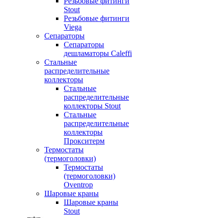
Резьбовые фитинги
Stout
Резьбовые фитинги
Viega
Сепараторы
Сепараторы
дешламаторы Caleffi
Стальные
распределительные
коллекторы
Стальные
распределительные
коллекторы Stout
Стальные
распределительные
коллекторы
Прокситерм
Термостаты
(термоголовки)
Термостаты
(термоголовки)
Oventrop
Шаровые краны
Шаровые краны
Stout