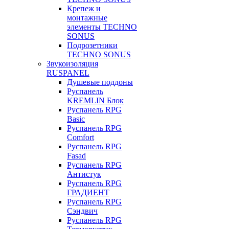
Крепеж и
монтажные
элементы TECHNO
SONUS
Подрозетники
TECHNO SONUS
Звукоизоляция
RUSPANEL
Душевые поддоны
Руспанель
KREMLIN Блок
Руспанель RPG
Basic
Руспанель RPG
Comfort
Руспанель RPG
Fasad
Руспанель RPG
Антистук
Руспанель RPG
ГРАДИЕНТ
Руспанель RPG
Сэндвич
Руспанель RPG